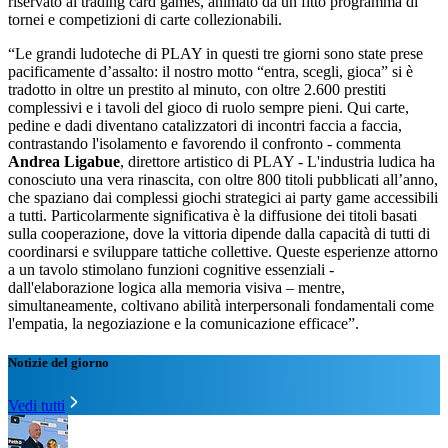
riservato ai trading card games, animato da un fitto programma di
tornei e competizioni di carte collezionabili.
“Le grandi ludoteche di PLAY in questi tre giorni sono state prese
pacificamente d’assalto: il nostro motto “entra, scegli, gioca” si è
tradotto in oltre un prestito al minuto, con oltre 2.600 prestiti
complessivi e i tavoli del gioco di ruolo sempre pieni. Qui carte,
pedine e dadi diventano catalizzatori di incontri faccia a faccia,
contrastando l'isolamento e favorendo il confronto - commenta
Andrea Ligabue
, direttore artistico di PLAY - L'industria ludica ha
conosciuto una vera rinascita, con oltre 800 titoli pubblicati all’anno,
che spaziano dai complessi giochi strategici ai party game accessibili
a tutti. Particolarmente significativa è la diffusione dei titoli basati
sulla cooperazione, dove la vittoria dipende dalla capacità di tutti di
coordinarsi e sviluppare tattiche collettive. Queste esperienze attorno
a un tavolo stimolano funzioni cognitive essenziali -
dall'elaborazione logica alla memoria visiva – mentre,
simultaneamente, coltivano abilità interpersonali fondamentali come
l'empatia, la negoziazione e la comunicazione efficace”.
Notizie del giorno
Vedi tutti