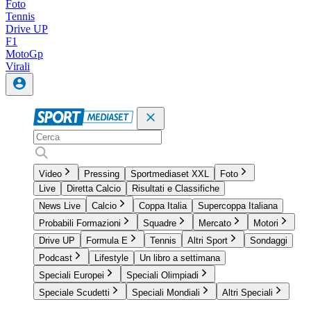
Foto
Tennis
Drive UP
F1
MotoGp
Virali
Video
Pressing
Sportmediaset XXL
Foto
Live
Diretta Calcio
Risultati e Classifiche
News Live
Calcio
Coppa Italia
Supercoppa Italiana
Probabili Formazioni
Squadre
Mercato
Motori
Drive UP
Formula E
Tennis
Altri Sport
Sondaggi
Podcast
Lifestyle
Un libro a settimana
Speciali Europei
Speciali Olimpiadi
Speciale Scudetti
Speciali Mondiali
Altri Speciali