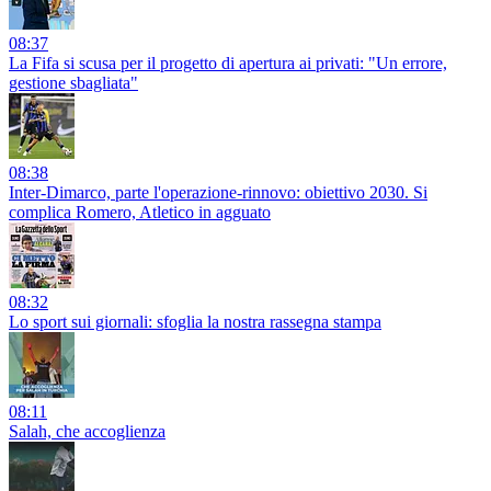
08:37
La Fifa si scusa per il progetto di apertura ai privati: "Un errore,
gestione sbagliata"
08:38
Inter-Dimarco, parte l'operazione-rinnovo: obiettivo 2030. Si
complica Romero, Atletico in agguato
08:32
Lo sport sui giornali: sfoglia la nostra rassegna stampa
08:11
Salah, che accoglienza