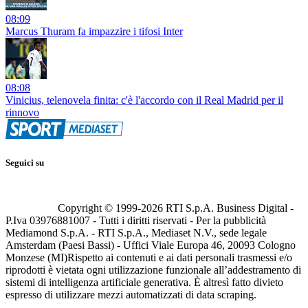
08:09
Marcus Thuram fa impazzire i tifosi Inter
08:08
Vinicius, telenovela finita: c'è l'accordo con il Real Madrid per il
rinnovo
Seguici su
Copyright © 1999-
2026
RTI S.p.A. Business Digital -
P.Iva 03976881007 - Tutti i diritti riservati - Per la pubblicità
Mediamond S.p.A. - RTI S.p.A., Mediaset N.V., sede legale
Amsterdam (Paesi Bassi) - Uffici Viale Europa 46, 20093 Cologno
Monzese (MI)
Rispetto ai contenuti e ai dati personali trasmessi e/o
riprodotti è vietata ogni utilizzazione funzionale all’addestramento di
sistemi di intelligenza artificiale generativa. È altresì fatto divieto
espresso di utilizzare mezzi automatizzati di data scraping.