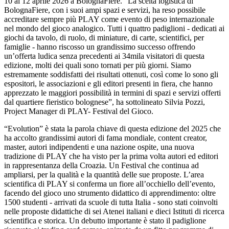
10 al 12 aprile 2026 a BolognaFiere. "La scelta logistica di
BolognaFiere, con i suoi ampi spazi e servizi, ha reso possibile
accreditare sempre più PLAY come evento di peso internazionale
nel mondo del gioco analogico. Tutti i quattro padiglioni - dedicati ai
giochi da tavolo, di ruolo, di miniature, di carte, scientifici, per
famiglie - hanno riscosso un grandissimo successo offrendo
un’offerta ludica senza precedenti ai 34mila visitatori di questa
edizione, molti dei quali sono tornati per più giorni. Siamo
estremamente soddisfatti dei risultati ottenuti, così come lo sono gli
espositori, le associazioni e gli editori presenti in fiera, che hanno
apprezzato le maggiori possibilità in termini di spazi e servizi offerti
dal quartiere fieristico bolognese”, ha sottolineato Silvia Pozzi,
Project Manager di PLAY- Festival del Gioco.
“Evolution” è stata la parola chiave di questa edizione del 2025 che
ha accolto grandissimi autori di fama mondiale, content creator,
master, autori indipendenti e una nazione ospite, una nuova
tradizione di PLAY che ha visto per la prima volta autori ed editori
in rappresentanza della Croazia. Un Festival che continua ad
ampliarsi, per la qualità e la quantità delle sue proposte. L’area
scientifica di PLAY si conferma un fiore all’occhiello dell’evento,
facendo del gioco uno strumento didattico di apprendimento: oltre
1500 studenti - arrivati da scuole di tutta Italia - sono stati coinvolti
nelle proposte didattiche di sei Atenei italiani e dieci Istituti di ricerca
scientifica e storica. Un debutto importante è stato il padiglione