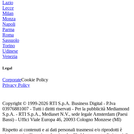
Lazio
Lecce
Milan
Monza
Napoli
Parma
Roma
Sassuolo
Torino
Udinese
Venezia
Legal
Corporate
Cookie Policy
Privacy Policy
Copyright © 1999-
2026
RTI S.p.A. Business Digital - P.Iva
03976881007 - Tutti i diritti riservati - Per la pubblicità Mediamond
S.p.A. - RTI S.p.A., Mediaset N.V., sede legale Amsterdam (Paesi
Bassi) - Uffici Viale Europa 46, 20093 Cologno Monzese (MI)
Rispetto ai contenuti e ai dati personali trasmessi e/o riprodotti è