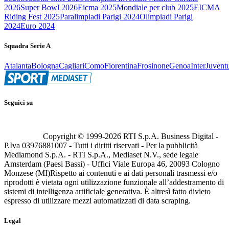
2026
Super Bowl 2026
Eicma 2025
Mondiale per club 2025
EICMA
Riding Fest 2025
Paralimpiadi Parigi 2024
Olimpiadi Parigi
2024
Euro 2024
Squadra Serie A
Atalanta
Bologna
Cagliari
Como
Fiorentina
Frosinone
Genoa
Inter
Juvent
Seguici su
Copyright © 1999-
2026
RTI S.p.A. Business Digital -
P.Iva 03976881007 - Tutti i diritti riservati - Per la pubblicità
Mediamond S.p.A. - RTI S.p.A., Mediaset N.V., sede legale
Amsterdam (Paesi Bassi) - Uffici Viale Europa 46, 20093 Cologno
Monzese (MI)
Rispetto ai contenuti e ai dati personali trasmessi e/o
riprodotti è vietata ogni utilizzazione funzionale all’addestramento di
sistemi di intelligenza artificiale generativa. È altresì fatto divieto
espresso di utilizzare mezzi automatizzati di data scraping.
Legal