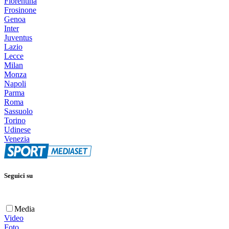
Fiorentina
Frosinone
Genoa
Inter
Juventus
Lazio
Lecce
Milan
Monza
Napoli
Parma
Roma
Sassuolo
Torino
Udinese
Venezia
Seguici su
Media
Video
Foto