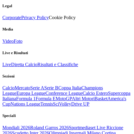
Legal
Corporate
Privacy Policy
Cookie Policy
Media
Video
Foto
Live e Risultati
Live
Diretta Calcio
Risultati e Classifiche
Sezioni
Calcio
Mercato
Serie A
Serie B
Coppa Italia
Champions
League
Europa League
Conference League
Calcio Estero
Supercoppa
Italiana
Formula 1
Formula E
MotoGP
Altri Motori
Basket
America's
Cup
Nations League
Tennis
Sci
Volley
Drive UP
Speciali
Mondiali 2026
Roland Garros 2026
Sportmediaset Live Riccione
2026
Scudetto Inter 2026
Olimpiadi Invernali Milano Cortina