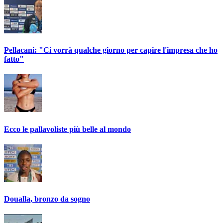
Pellacani: "Ci vorrà qualche giorno per capire l'impresa che ho
fatto"
Ecco le pallavoliste più belle al mondo
Doualla, bronzo da sogno