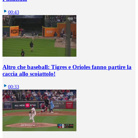
00:43
Altro che baseball: Tigres e Orioles fanno partire la
caccia allo scoiattolo!
00:33