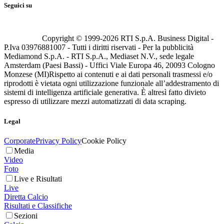
Seguici su
Copyright © 1999-
2026
RTI S.p.A. Business Digital -
P.Iva 03976881007 - Tutti i diritti riservati - Per la pubblicità
Mediamond S.p.A. - RTI S.p.A., Mediaset N.V., sede legale
Amsterdam (Paesi Bassi) - Uffici Viale Europa 46, 20093 Cologno
Monzese (MI)
Rispetto ai contenuti e ai dati personali trasmessi e/o
riprodotti è vietata ogni utilizzazione funzionale all’addestramento di
sistemi di intelligenza artificiale generativa. È altresì fatto divieto
espresso di utilizzare mezzi automatizzati di data scraping.
Legal
Corporate
Privacy Policy
Cookie Policy
Media
Video
Foto
Live e Risultati
Live
Diretta Calcio
Risultati e Classifiche
Sezioni