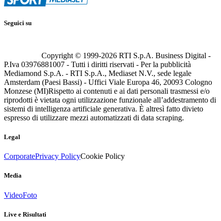
Seguici su
Copyright © 1999-
2026
RTI S.p.A. Business Digital -
P.Iva 03976881007 - Tutti i diritti riservati - Per la pubblicità
Mediamond S.p.A. - RTI S.p.A., Mediaset N.V., sede legale
Amsterdam (Paesi Bassi) - Uffici Viale Europa 46, 20093 Cologno
Monzese (MI)
Rispetto ai contenuti e ai dati personali trasmessi e/o
riprodotti è vietata ogni utilizzazione funzionale all’addestramento di
sistemi di intelligenza artificiale generativa. È altresì fatto divieto
espresso di utilizzare mezzi automatizzati di data scraping.
Legal
Corporate
Privacy Policy
Cookie Policy
Media
Video
Foto
Live e Risultati