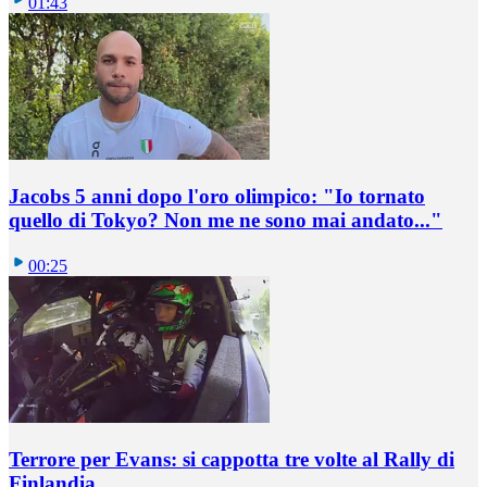
01:43
Jacobs 5 anni dopo l'oro olimpico: "Io tornato
quello di Tokyo? Non me ne sono mai andato..."
00:25
Terrore per Evans: si cappotta tre volte al Rally di
Finlandia