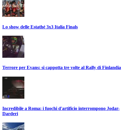
Lo show delle Estathé 3x3 Italia Finals
Terrore per Evans: si cappotta tre volte al Rally di Finlandia
Incredibile a Roma: i fuochi d'artificio interrompono Jodar-
Darderi