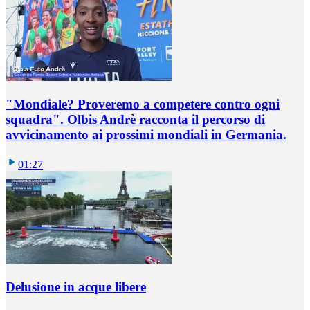
"Mondiale? Proveremo a competere contro ogni
squadra". Olbis Andrè racconta il percorso di
avvicinamento ai prossimi mondiali in Germania.
01:27
Delusione in acque libere