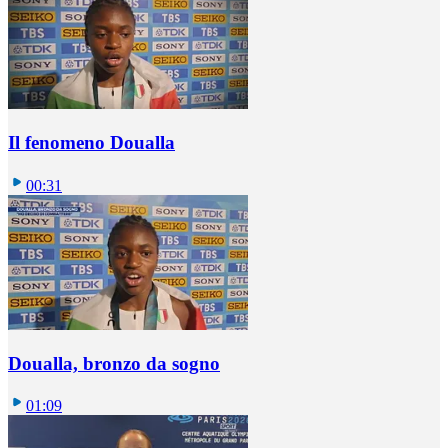
Il fenomeno Doualla
00:31
Doualla, bronzo da sogno
01:09