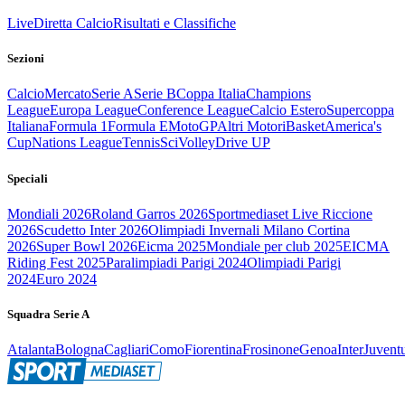
Live
Diretta Calcio
Risultati e Classifiche
Sezioni
Calcio
Mercato
Serie A
Serie B
Coppa Italia
Champions
League
Europa League
Conference League
Calcio Estero
Supercoppa
Italiana
Formula 1
Formula E
MotoGP
Altri Motori
Basket
America's
Cup
Nations League
Tennis
Sci
Volley
Drive UP
Speciali
Mondiali 2026
Roland Garros 2026
Sportmediaset Live Riccione
2026
Scudetto Inter 2026
Olimpiadi Invernali Milano Cortina
2026
Super Bowl 2026
Eicma 2025
Mondiale per club 2025
EICMA
Riding Fest 2025
Paralimpiadi Parigi 2024
Olimpiadi Parigi
2024
Euro 2024
Squadra Serie A
Atalanta
Bologna
Cagliari
Como
Fiorentina
Frosinone
Genoa
Inter
Juvent