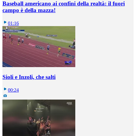
Baseball americano ai confini della realtà: il fuori
campo è della mazza!
01:16
Sioli e Inzoli, che salti
00:24