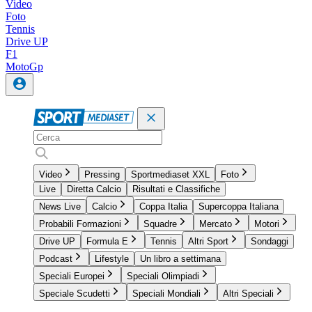
Video
Foto
Tennis
Drive UP
F1
MotoGp
Video
Pressing
Sportmediaset XXL
Foto
Live
Diretta Calcio
Risultati e Classifiche
News Live
Calcio
Coppa Italia
Supercoppa Italiana
Probabili Formazioni
Squadre
Mercato
Motori
Drive UP
Formula E
Tennis
Altri Sport
Sondaggi
Podcast
Lifestyle
Un libro a settimana
Speciali Europei
Speciali Olimpiadi
Speciale Scudetti
Speciali Mondiali
Altri Speciali