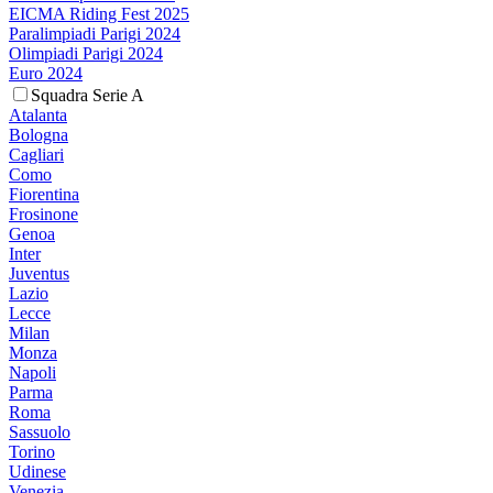
EICMA Riding Fest 2025
Paralimpiadi Parigi 2024
Olimpiadi Parigi 2024
Euro 2024
Squadra Serie A
Atalanta
Bologna
Cagliari
Como
Fiorentina
Frosinone
Genoa
Inter
Juventus
Lazio
Lecce
Milan
Monza
Napoli
Parma
Roma
Sassuolo
Torino
Udinese
Venezia