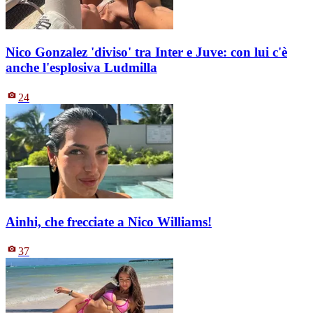
Nico Gonzalez 'diviso' tra Inter e Juve: con lui c'è
anche l'esplosiva Ludmilla
24
Ainhi, che frecciate a Nico Williams!
37