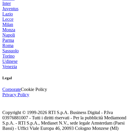
Inter
Juventus
Lazio
Lecce
Milan
Monza
Napoli
Parma
Roma
Sassuolo
Torino
Udinese
Venezia
Legal
Corporate
Cookie Policy
Privacy Policy
Copyright © 1999-
2026
RTI S.p.A. Business Digital - P.Iva
03976881007 - Tutti i diritti riservati - Per la pubblicità Mediamond
S.p.A. - RTI S.p.A., Mediaset N.V., sede legale Amsterdam (Paesi
Bassi) - Uffici Viale Europa 46, 20093 Cologno Monzese (MI)