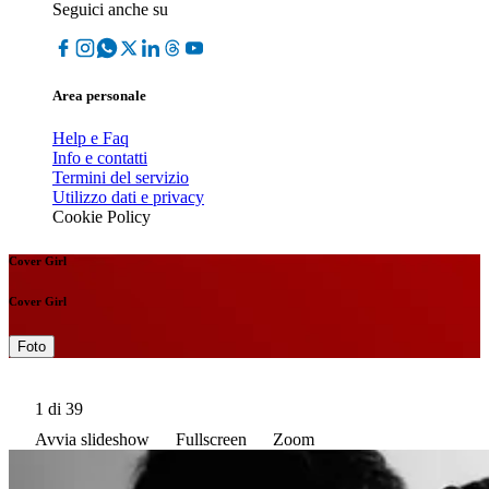
Seguici anche su
Area personale
Help e Faq
Info e contatti
Termini del servizio
Utilizzo dati e privacy
Cookie Policy
Cover Girl
Cover Girl
Foto
1
di 39
Avvia slideshow
Fullscreen
Zoom