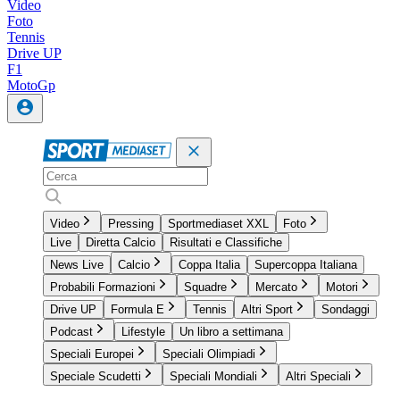
Video
Foto
Tennis
Drive UP
F1
MotoGp
Video
Pressing
Sportmediaset XXL
Foto
Live
Diretta Calcio
Risultati e Classifiche
News Live
Calcio
Coppa Italia
Supercoppa Italiana
Probabili Formazioni
Squadre
Mercato
Motori
Drive UP
Formula E
Tennis
Altri Sport
Sondaggi
Podcast
Lifestyle
Un libro a settimana
Speciali Europei
Speciali Olimpiadi
Speciale Scudetti
Speciali Mondiali
Altri Speciali