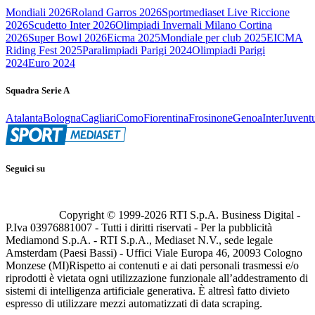
Mondiali 2026
Roland Garros 2026
Sportmediaset Live Riccione
2026
Scudetto Inter 2026
Olimpiadi Invernali Milano Cortina
2026
Super Bowl 2026
Eicma 2025
Mondiale per club 2025
EICMA
Riding Fest 2025
Paralimpiadi Parigi 2024
Olimpiadi Parigi
2024
Euro 2024
Squadra Serie A
Atalanta
Bologna
Cagliari
Como
Fiorentina
Frosinone
Genoa
Inter
Juvent
Seguici su
Copyright © 1999-
2026
RTI S.p.A. Business Digital -
P.Iva 03976881007 - Tutti i diritti riservati - Per la pubblicità
Mediamond S.p.A. - RTI S.p.A., Mediaset N.V., sede legale
Amsterdam (Paesi Bassi) - Uffici Viale Europa 46, 20093 Cologno
Monzese (MI)
Rispetto ai contenuti e ai dati personali trasmessi e/o
riprodotti è vietata ogni utilizzazione funzionale all’addestramento di
sistemi di intelligenza artificiale generativa. È altresì fatto divieto
espresso di utilizzare mezzi automatizzati di data scraping.