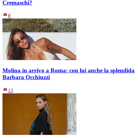
Cremaschi?
8
Molina in arrivo a Roma: con lui anche la splendida
Barbara Occhiuzzi
13