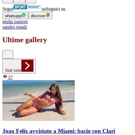
Segui
su
Seguici su
whatsapp
discover
giulia pastore
sandro tonali
Ultime gallery
Vedi tutte
37
Joao Felix avvistato a Miami: bacio con Clari