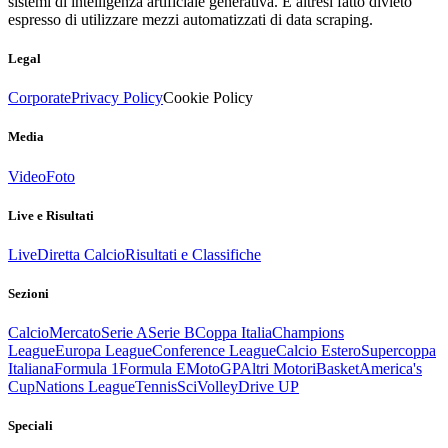
sistemi di intelligenza artificiale generativa. È altresì fatto divieto
espresso di utilizzare mezzi automatizzati di data scraping.
Legal
Corporate
Privacy Policy
Cookie Policy
Media
Video
Foto
Live e Risultati
Live
Diretta Calcio
Risultati e Classifiche
Sezioni
Calcio
Mercato
Serie A
Serie B
Coppa Italia
Champions
League
Europa League
Conference League
Calcio Estero
Supercoppa
Italiana
Formula 1
Formula E
MotoGP
Altri Motori
Basket
America's
Cup
Nations League
Tennis
Sci
Volley
Drive UP
Speciali