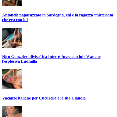
Antonelli paparazzato in Sardegna, chi è la ragazza ‘misteriosa’
che era con lui
Nico Gonzalez 'diviso' tra Inter e Juve: con lui c'è anche
l'esplosiva Ludmilla
Vacanze italiane per Cucurella e la sua Claudia