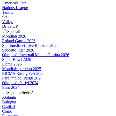
America's Cup
Nations League
Tennis
Sci
Volley
Drive UP
Speciali
Mondiali 2026
Roland Garros 2026
Sportmediaset Live Riccione 2026
Scudetto Inter 2026
Olimpiadi Invernali Milano Cortina 2026
Super Bowl 2026
Eicma 2025
Mondiale per club 2025
EICMA Riding Fest 2025
Paralimpiadi Parigi 2024
Olimpiadi Parigi 2024
Euro 2024
Squadra Serie A
Atalanta
Bologna
Cagliari
Como
Fiorentina