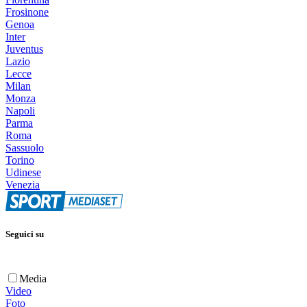
Frosinone
Genoa
Inter
Juventus
Lazio
Lecce
Milan
Monza
Napoli
Parma
Roma
Sassuolo
Torino
Udinese
Venezia
Seguici su
Media
Video
Foto