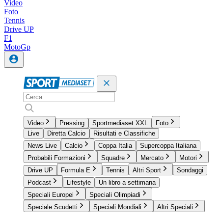
Video
Foto
Tennis
Drive UP
F1
MotoGp
Video
Pressing
Sportmediaset XXL
Foto
Live
Diretta Calcio
Risultati e Classifiche
News Live
Calcio
Coppa Italia
Supercoppa Italiana
Probabili Formazioni
Squadre
Mercato
Motori
Drive UP
Formula E
Tennis
Altri Sport
Sondaggi
Podcast
Lifestyle
Un libro a settimana
Speciali Europei
Speciali Olimpiadi
Speciale Scudetti
Speciali Mondiali
Altri Speciali