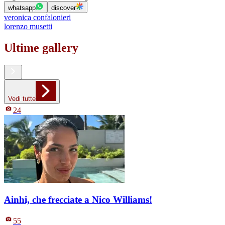
whatsapp
discover
veronica confalonieri
lorenzo musetti
Ultime gallery
Vedi tutte
24
Ainhi, che frecciate a Nico Williams!
55