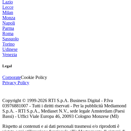
Lazio
Lecce
Milan
Monza
Napoli
Parma
Roma
Sassuolo
Torino
Udinese
Venezia
Legal
Corporate
Cookie Policy
Privacy Policy
Copyright © 1999-
2026
RTI S.p.A. Business Digital - P.Iva
03976881007 - Tutti i diritti riservati - Per la pubblicità Mediamond
S.p.A. - RTI S.p.A., Mediaset N.V., sede legale Amsterdam (Paesi
Bassi) - Uffici Viale Europa 46, 20093 Cologno Monzese (MI)
Rispetto ai contenuti e ai dati personali trasmessi e/o riprodotti è