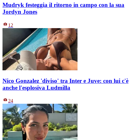
Mudryk festeggia il ritorno in campo con la sua
Jordyn Jones
12
Nico Gonzalez 'diviso' tra Inter e Juve: con lui c'è
anche l'esplosiva Ludmilla
24