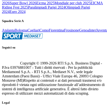
2026
Super Bowl 2026
Eicma 2025
Mondiale per club 2025
EICMA
Riding Fest 2025
Paralimpiadi Parigi 2024
Olimpiadi Parigi
2024
Euro 2024
Squadra Serie A
Atalanta
Bologna
Cagliari
Como
Fiorentina
Frosinone
Genoa
Inter
Juvent
Seguici su
Copyright © 1999-
2026
RTI S.p.A. Business Digital -
P.Iva 03976881007 - Tutti i diritti riservati - Per la pubblicità
Mediamond S.p.A. - RTI S.p.A., Mediaset N.V., sede legale
Amsterdam (Paesi Bassi) - Uffici Viale Europa 46, 20093 Cologno
Monzese (MI)
Rispetto ai contenuti e ai dati personali trasmessi e/o
riprodotti è vietata ogni utilizzazione funzionale all’addestramento di
sistemi di intelligenza artificiale generativa. È altresì fatto divieto
espresso di utilizzare mezzi automatizzati di data scraping.
Legal