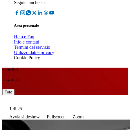
Seguici anche su
Area personale
Help e Faq
Info e contatti
Termini del servizio
Utilizzo dati e privacy
Cookie Policy
Cover Girl
Cover Girl
Foto
1
di 25
Avvia slideshow
Fullscreen
Zoom