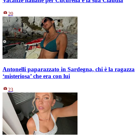
Vacanze italiane per Cucurella e la sua Claudia
20
Antonelli paparazzato in Sardegna, chi è la ragazza
‘misteriosa’ che era con lui
23