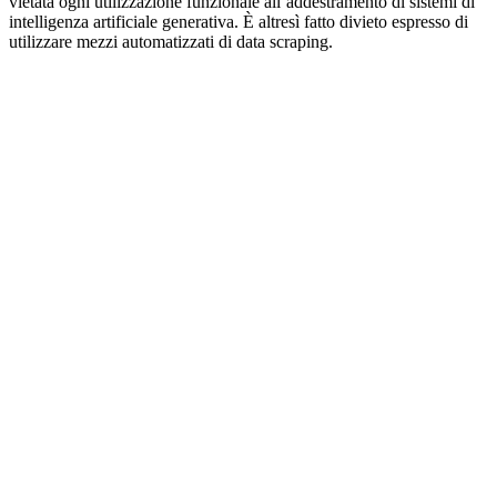
vietata ogni utilizzazione funzionale all’addestramento di sistemi di
intelligenza artificiale generativa. È altresì fatto divieto espresso di
utilizzare mezzi automatizzati di data scraping.