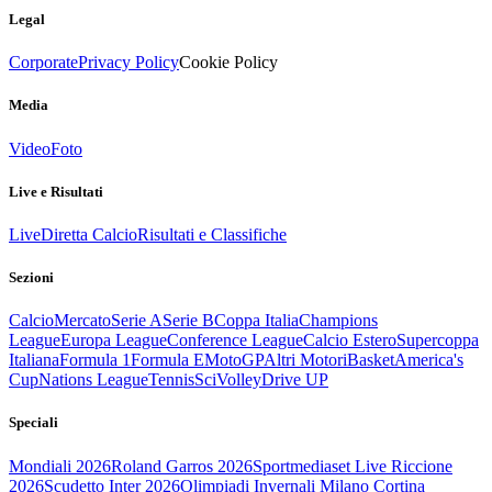
Legal
Corporate
Privacy Policy
Cookie Policy
Media
Video
Foto
Live e Risultati
Live
Diretta Calcio
Risultati e Classifiche
Sezioni
Calcio
Mercato
Serie A
Serie B
Coppa Italia
Champions
League
Europa League
Conference League
Calcio Estero
Supercoppa
Italiana
Formula 1
Formula E
MotoGP
Altri Motori
Basket
America's
Cup
Nations League
Tennis
Sci
Volley
Drive UP
Speciali
Mondiali 2026
Roland Garros 2026
Sportmediaset Live Riccione
2026
Scudetto Inter 2026
Olimpiadi Invernali Milano Cortina