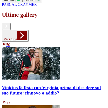
PASCAL CRAYMER
Ultime gallery
Vedi tutte
50
Vinicius fa festa con Virginia prima di decidere sul
suo futuro: rinnovo o addio?
13