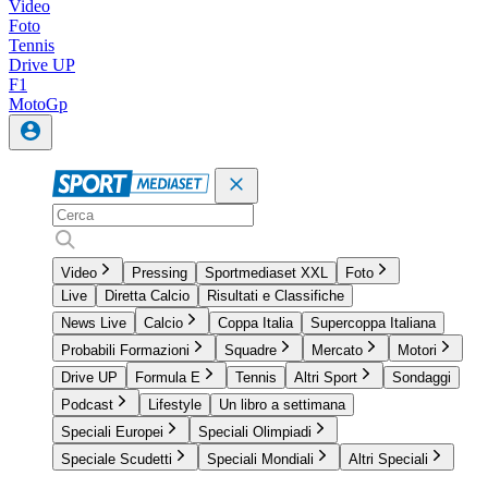
Video
Foto
Tennis
Drive UP
F1
MotoGp
Video
Pressing
Sportmediaset XXL
Foto
Live
Diretta Calcio
Risultati e Classifiche
News Live
Calcio
Coppa Italia
Supercoppa Italiana
Probabili Formazioni
Squadre
Mercato
Motori
Drive UP
Formula E
Tennis
Altri Sport
Sondaggi
Podcast
Lifestyle
Un libro a settimana
Speciali Europei
Speciali Olimpiadi
Speciale Scudetti
Speciali Mondiali
Altri Speciali