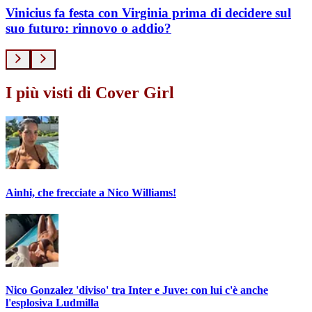
Vinicius fa festa con Virginia prima di decidere sul
suo futuro: rinnovo o addio?
I più visti di Cover Girl
Ainhi, che frecciate a Nico Williams!
Nico Gonzalez 'diviso' tra Inter e Juve: con lui c'è anche
l'esplosiva Ludmilla