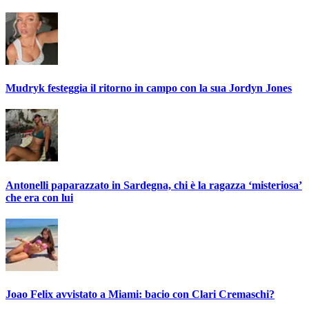
Mudryk festeggia il ritorno in campo con la sua Jordyn Jones
Antonelli paparazzato in Sardegna, chi è la ragazza ‘misteriosa’
che era con lui
Joao Felix avvistato a Miami: bacio con Clari Cremaschi?