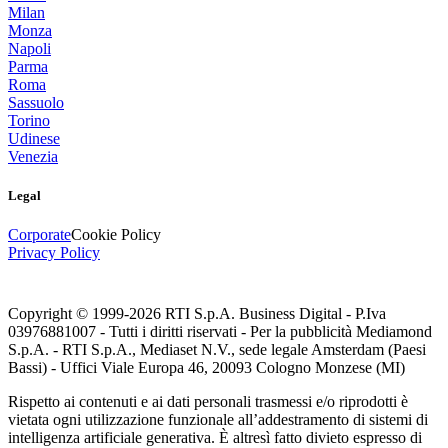
Milan
Monza
Napoli
Parma
Roma
Sassuolo
Torino
Udinese
Venezia
Legal
Corporate
Cookie Policy
Privacy Policy
Copyright © 1999-
2026
RTI S.p.A. Business Digital - P.Iva
03976881007 - Tutti i diritti riservati - Per la pubblicità Mediamond
S.p.A. - RTI S.p.A., Mediaset N.V., sede legale Amsterdam (Paesi
Bassi) - Uffici Viale Europa 46, 20093 Cologno Monzese (MI)
Rispetto ai contenuti e ai dati personali trasmessi e/o riprodotti è
vietata ogni utilizzazione funzionale all’addestramento di sistemi di
intelligenza artificiale generativa. È altresì fatto divieto espresso di