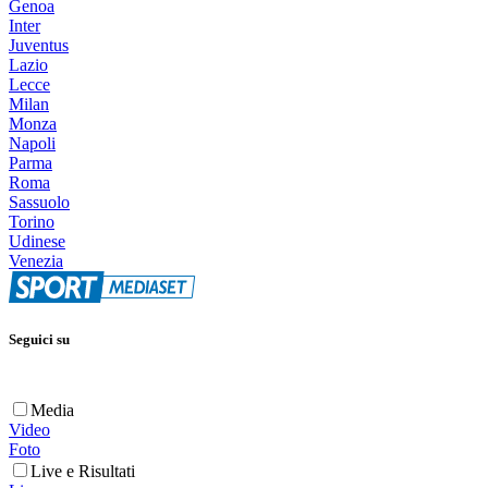
Genoa
Inter
Juventus
Lazio
Lecce
Milan
Monza
Napoli
Parma
Roma
Sassuolo
Torino
Udinese
Venezia
Seguici su
Media
Video
Foto
Live e Risultati