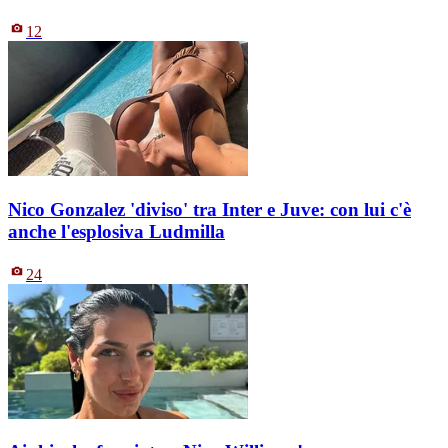
12
Nico Gonzalez 'diviso' tra Inter e Juve: con lui c'è
anche l'esplosiva Ludmilla
24