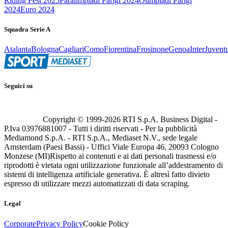
Riding Fest 2025
Paralimpiadi Parigi 2024
Olimpiadi Parigi
2024
Euro 2024
Squadra Serie A
Atalanta
Bologna
Cagliari
Como
Fiorentina
Frosinone
Genoa
Inter
Juvent
Seguici su
Copyright © 1999-
2026
RTI S.p.A. Business Digital -
P.Iva 03976881007 - Tutti i diritti riservati - Per la pubblicità
Mediamond S.p.A. - RTI S.p.A., Mediaset N.V., sede legale
Amsterdam (Paesi Bassi) - Uffici Viale Europa 46, 20093 Cologno
Monzese (MI)
Rispetto ai contenuti e ai dati personali trasmessi e/o
riprodotti è vietata ogni utilizzazione funzionale all’addestramento di
sistemi di intelligenza artificiale generativa. È altresì fatto divieto
espresso di utilizzare mezzi automatizzati di data scraping.
Legal
Corporate
Privacy Policy
Cookie Policy