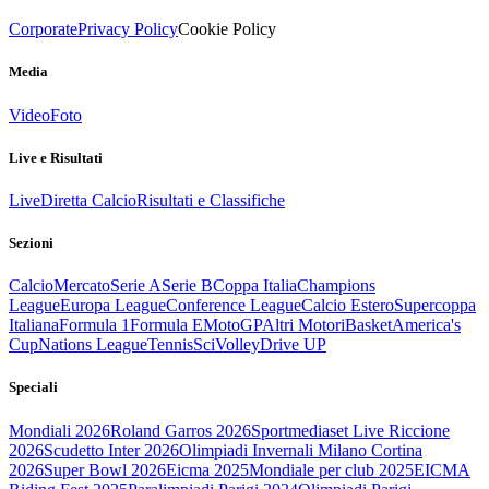
Corporate
Privacy Policy
Cookie Policy
Media
Video
Foto
Live e Risultati
Live
Diretta Calcio
Risultati e Classifiche
Sezioni
Calcio
Mercato
Serie A
Serie B
Coppa Italia
Champions
League
Europa League
Conference League
Calcio Estero
Supercoppa
Italiana
Formula 1
Formula E
MotoGP
Altri Motori
Basket
America's
Cup
Nations League
Tennis
Sci
Volley
Drive UP
Speciali
Mondiali 2026
Roland Garros 2026
Sportmediaset Live Riccione
2026
Scudetto Inter 2026
Olimpiadi Invernali Milano Cortina
2026
Super Bowl 2026
Eicma 2025
Mondiale per club 2025
EICMA