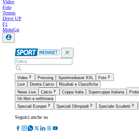
Video
Foto
Tennis
Drive UP
F1
MotoGp
Video
Pressing
Sportmediaset XXL
Foto
Live
Diretta Calcio
Risultati e Classifiche
News Live
Calcio
Coppa Italia
Supercoppa Italiana
Proba
Un libro a settimana
Speciali Europei
Speciali Olimpiadi
Speciale Scudetti
Seguici anche su