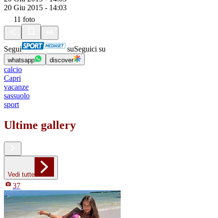
20 Giu 2015 - 14:03
11
foto
Segui
su
Seguici su
whatsapp
discover
calcio
Capri
vacanze
sassuolo
sport
Ultime gallery
Vedi tutte
37