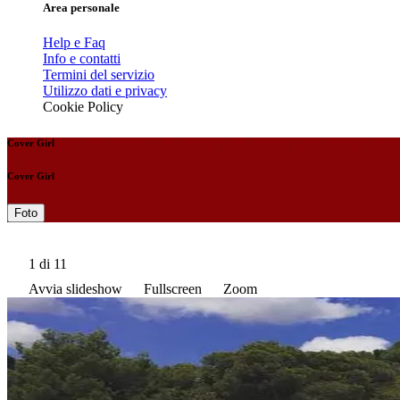
Area personale
Help e Faq
Info e contatti
Termini del servizio
Utilizzo dati e privacy
Cookie Policy
Cover Girl
Cover Girl
Foto
1
di 11
Avvia slideshow
Fullscreen
Zoom