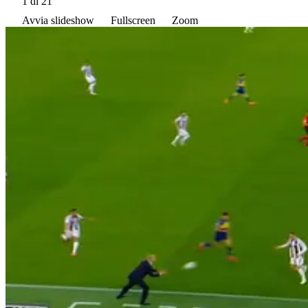
1
di 21
Avvia slideshow
Fullscreen
Zoom