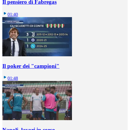
Il pensiero di Fabregas
01:40
Il poker dei "campioni"
01:48
Napoli, lavori in corso