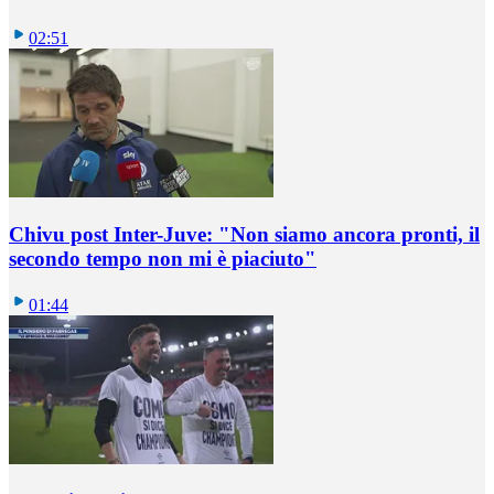
02:51
Chivu post Inter-Juve: "Non siamo ancora pronti, il
secondo tempo non mi è piaciuto"
01:44