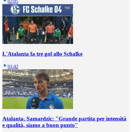
02:05
L'Atalanta fa tre gol allo Schalke
01:42
Atalanta, Samardzic: "Grande partita per intensità
e qualità, siamo a buon punto"