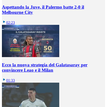
Aspettando la Juve, il Palermo batte 2-0 il
Melbourne City
02:23
Ecco la nuova strategia del Galatasaray per
convincere Leao e il Milan
01:33