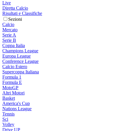
Live
Diretta Calcio
Risultati e Classifiche
Sezioni
Calcio
Mercato
Serie A
Serie B
Coppa Italia
Champions League
Europa League
Conference League
Calcio Estero
Supercoppa Italiana
Formula 1
Formula E
MotoGP
Altri Motori
Basket
America's Cup
Nations League
Tennis
Sci
Volley
Drive UP