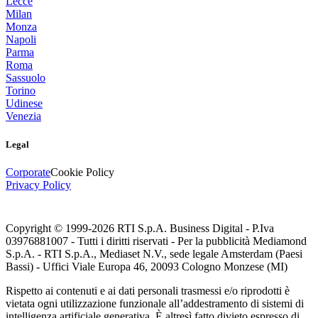
Lecce
Milan
Monza
Napoli
Parma
Roma
Sassuolo
Torino
Udinese
Venezia
Legal
Corporate
Cookie Policy
Privacy Policy
Copyright © 1999-
2026
RTI S.p.A. Business Digital - P.Iva
03976881007 - Tutti i diritti riservati - Per la pubblicità Mediamond
S.p.A. - RTI S.p.A., Mediaset N.V., sede legale Amsterdam (Paesi
Bassi) - Uffici Viale Europa 46, 20093 Cologno Monzese (MI)
Rispetto ai contenuti e ai dati personali trasmessi e/o riprodotti è
vietata ogni utilizzazione funzionale all’addestramento di sistemi di
intelligenza artificiale generativa. È altresì fatto divieto espresso di