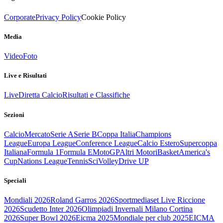
Corporate
Privacy Policy
Cookie Policy
Media
Video
Foto
Live e Risultati
Live
Diretta Calcio
Risultati e Classifiche
Sezioni
Calcio
Mercato
Serie A
Serie B
Coppa Italia
Champions
League
Europa League
Conference League
Calcio Estero
Supercoppa
Italiana
Formula 1
Formula E
MotoGP
Altri Motori
Basket
America's
Cup
Nations League
Tennis
Sci
Volley
Drive UP
Speciali
Mondiali 2026
Roland Garros 2026
Sportmediaset Live Riccione
2026
Scudetto Inter 2026
Olimpiadi Invernali Milano Cortina
2026
Super Bowl 2026
Eicma 2025
Mondiale per club 2025
EICMA