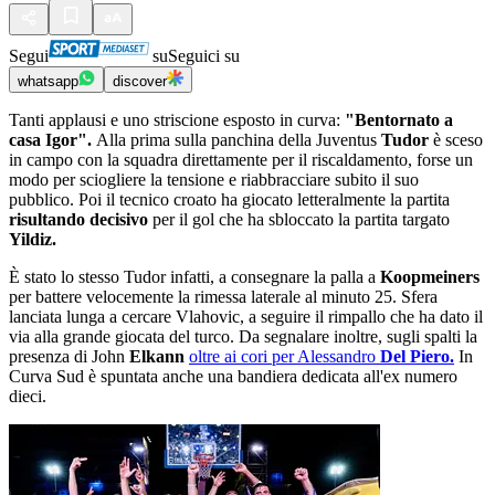
Segui
su
Seguici su
whatsapp
discover
Tanti applausi e uno striscione esposto in curva:
"Bentornato a
casa Igor".
Alla prima sulla panchina della Juventus
Tudor
è sceso
in campo con la squadra direttamente per il riscaldamento, forse un
modo per sciogliere la tensione e riabbracciare subito il suo
pubblico. Poi il tecnico croato ha giocato letteralmente la partita
risultando decisivo
per il gol che ha sbloccato la partita targato
Yildiz.
È stato lo stesso Tudor infatti, a consegnare la palla a
Koopmeiners
per battere velocemente la rimessa laterale al minuto 25. Sfera
lanciata lunga a cercare Vlahovic, a seguire il rimpallo che ha dato il
via alla grande giocata del turco. Da segnalare inoltre, sugli spalti la
presenza di John
Elkann
oltre ai cori per Alessandro
Del Piero.
In
Curva Sud è spuntata anche una bandiera dedicata all'ex numero
dieci.