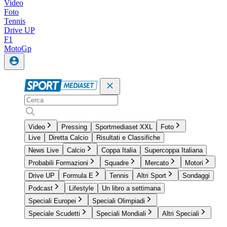
Video
Foto
Tennis
Drive UP
F1
MotoGp
Video
Pressing
Sportmediaset XXL
Foto
Live
Diretta Calcio
Risultati e Classifiche
News Live
Calcio
Coppa Italia
Supercoppa Italiana
Probabili Formazioni
Squadre
Mercato
Motori
Drive UP
Formula E
Tennis
Altri Sport
Sondaggi
Podcast
Lifestyle
Un libro a settimana
Speciali Europei
Speciali Olimpiadi
Speciale Scudetti
Speciali Mondiali
Altri Speciali