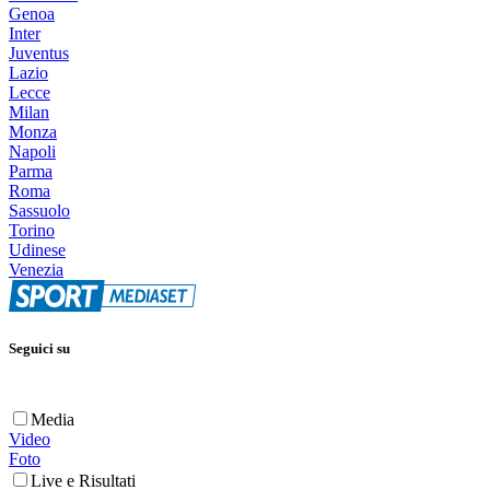
Genoa
Inter
Juventus
Lazio
Lecce
Milan
Monza
Napoli
Parma
Roma
Sassuolo
Torino
Udinese
Venezia
Seguici su
Media
Video
Foto
Live e Risultati