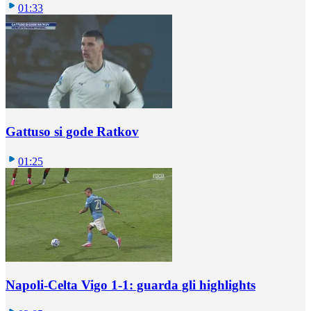
01:33
Gattuso si gode Ratkov
01:25
Napoli-Celta Vigo 1-1: guarda gli highlights