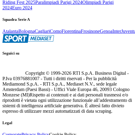
Riding Fest 2025
Paralimpiadi Parigi 2024
Olimpiadi Parigi
2024
Euro 2024
Squadra Serie A
Atalanta
Bologna
Cagliari
Como
Fiorentina
Frosinone
Genoa
Inter
Juvent
Seguici su
Copyright © 1999-
2026
RTI S.p.A. Business Digital -
P.Iva 03976881007 - Tutti i diritti riservati - Per la pubblicità
Mediamond S.p.A. - RTI S.p.A., Mediaset N.V., sede legale
Amsterdam (Paesi Bassi) - Uffici Viale Europa 46, 20093 Cologno
Monzese (MI)
Rispetto ai contenuti e ai dati personali trasmessi e/o
riprodotti è vietata ogni utilizzazione funzionale all’addestramento di
sistemi di intelligenza artificiale generativa. È altresì fatto divieto
espresso di utilizzare mezzi automatizzati di data scraping.
Legal
Corporate
Privacy Policy
Cookie Policy