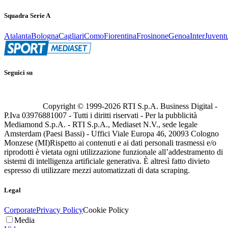
Squadra Serie A
Atalanta
Bologna
Cagliari
Como
Fiorentina
Frosinone
Genoa
Inter
Juvent
Seguici su
Copyright © 1999-
2026
RTI S.p.A. Business Digital -
P.Iva 03976881007 - Tutti i diritti riservati - Per la pubblicità
Mediamond S.p.A. - RTI S.p.A., Mediaset N.V., sede legale
Amsterdam (Paesi Bassi) - Uffici Viale Europa 46, 20093 Cologno
Monzese (MI)
Rispetto ai contenuti e ai dati personali trasmessi e/o
riprodotti è vietata ogni utilizzazione funzionale all’addestramento di
sistemi di intelligenza artificiale generativa. È altresì fatto divieto
espresso di utilizzare mezzi automatizzati di data scraping.
Legal
Corporate
Privacy Policy
Cookie Policy
Media