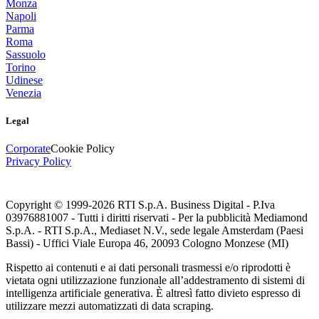
Monza
Napoli
Parma
Roma
Sassuolo
Torino
Udinese
Venezia
Legal
Corporate
Cookie Policy
Privacy Policy
Copyright © 1999-
2026
RTI S.p.A. Business Digital - P.Iva
03976881007 - Tutti i diritti riservati - Per la pubblicità Mediamond
S.p.A. - RTI S.p.A., Mediaset N.V., sede legale Amsterdam (Paesi
Bassi) - Uffici Viale Europa 46, 20093 Cologno Monzese (MI)
Rispetto ai contenuti e ai dati personali trasmessi e/o riprodotti è
vietata ogni utilizzazione funzionale all’addestramento di sistemi di
intelligenza artificiale generativa. È altresì fatto divieto espresso di
utilizzare mezzi automatizzati di data scraping.