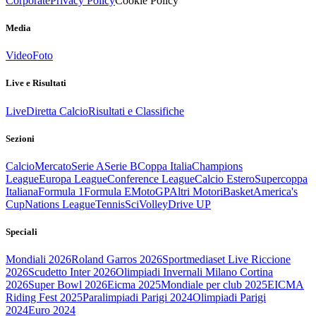
Corporate
Privacy Policy
Cookie Policy
Media
Video
Foto
Live e Risultati
Live
Diretta Calcio
Risultati e Classifiche
Sezioni
Calcio
Mercato
Serie A
Serie B
Coppa Italia
Champions
League
Europa League
Conference League
Calcio Estero
Supercoppa
Italiana
Formula 1
Formula E
MotoGP
Altri Motori
Basket
America's
Cup
Nations League
Tennis
Sci
Volley
Drive UP
Speciali
Mondiali 2026
Roland Garros 2026
Sportmediaset Live Riccione
2026
Scudetto Inter 2026
Olimpiadi Invernali Milano Cortina
2026
Super Bowl 2026
Eicma 2025
Mondiale per club 2025
EICMA
Riding Fest 2025
Paralimpiadi Parigi 2024
Olimpiadi Parigi
2024
Euro 2024