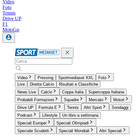
Video
Foto
Tennis
Drive UP
F1
MotoGp
Video
Pressing
Sportmediaset XXL
Foto
Live
Diretta Calcio
Risultati e Classifiche
News Live
Calcio
Coppa Italia
Supercoppa Italiana
Probabili Formazioni
Squadre
Mercato
Motori
Drive UP
Formula E
Tennis
Altri Sport
Sondaggi
Podcast
Lifestyle
Un libro a settimana
Speciali Europei
Speciali Olimpiadi
Speciale Scudetti
Speciali Mondiali
Altri Speciali