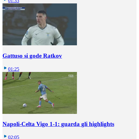
01:33
Gattuso si gode Ratkov
01:25
Napoli-Celta Vigo 1-1: guarda gli highlights
02:05