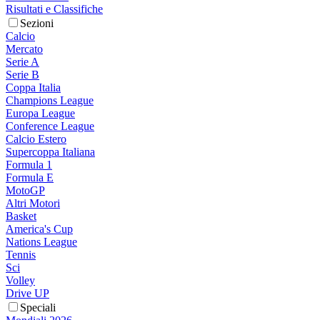
Risultati e Classifiche
Sezioni
Calcio
Mercato
Serie A
Serie B
Coppa Italia
Champions League
Europa League
Conference League
Calcio Estero
Supercoppa Italiana
Formula 1
Formula E
MotoGP
Altri Motori
Basket
America's Cup
Nations League
Tennis
Sci
Volley
Drive UP
Speciali