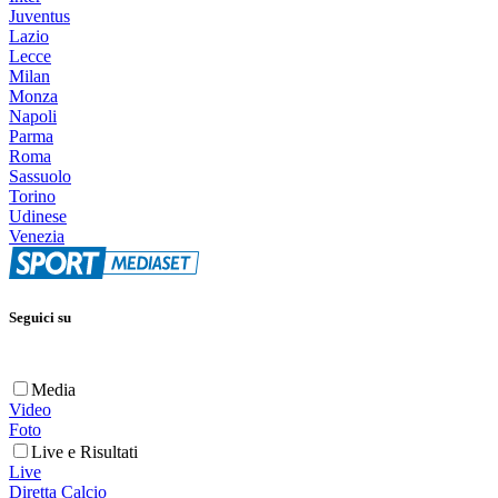
Juventus
Lazio
Lecce
Milan
Monza
Napoli
Parma
Roma
Sassuolo
Torino
Udinese
Venezia
Seguici su
Media
Video
Foto
Live e Risultati
Live
Diretta Calcio