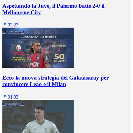
Aspettando la Juve, il Palermo batte 2-0 il
Melbourne City
02:23
Ecco la nuova strategia del Galatasaray per
convincere Leao e il Milan
01:33