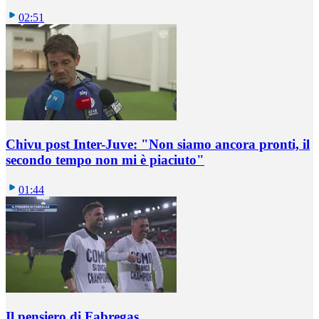
02:51
Chivu post Inter-Juve: "Non siamo ancora pronti, il
secondo tempo non mi è piaciuto"
01:44
Il pensiero di Fabregas