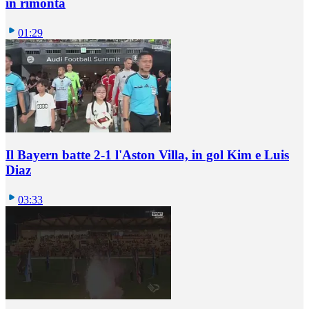
in rimonta
01:29
Il Bayern batte 2-1 l'Aston Villa, in gol Kim e Luis
Diaz
03:33