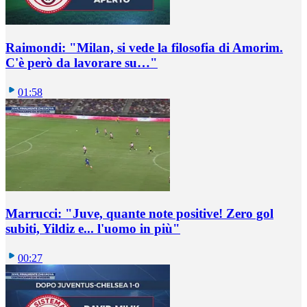
Raimondi: "Milan, si vede la filosofia di Amorim.
C'è però da lavorare su…"
01:58
Marrucci: "Juve, quante note positive! Zero gol
subiti, Yildiz e... l'uomo in più"
00:27