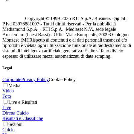
Copyright © 1999-
2026
RTI S.p.A. Business Digital -
P.Iva 03976881007 - Tutti i diritti riservati - Per la pubblicità
Mediamond S.p.A. - RTI S.p.A., Mediaset N.V., sede legale
Amsterdam (Paesi Bassi) - Uffici Viale Europa 46, 20093 Cologno
Monzese (MI)
Rispetto ai contenuti e ai dati personali trasmessi e/o
riprodotti è vietata ogni utilizzazione funzionale all’addestramento di
sistemi di intelligenza artificiale generativa. È altresì fatto divieto
espresso di utilizzare mezzi automatizzati di data scraping.
Legal
Corporate
Privacy Policy
Cookie Policy
Media
Video
Foto
Live e Risultati
Live
Diretta Calcio
Risultati e Classifiche
Sezioni
Calcio