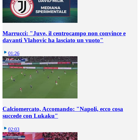
Marrucci: "Juve, il centrocampo non convince e
davanti Vlahovic ha lasciato un vuoto"
01:26
Calciomercato, Accomando: "Napoli, ecco cosa
succede con Lukaku"
02:03