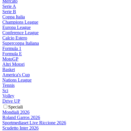
Mercato
Serie A
Serie B
Coppa Italia
Champions League
Europa League
Conference League
Calcio Estero
Supercoppa Italiana
Formula 1
Formula E
MotoGP
Altri Motori
Basket
America's Cup
Nations League
Tennis
Sci
Volley
Drive UP
Speciali
Mondiali 2026
Roland Garros 2026
Sportmediaset Live Riccione 2026
Scudetto Inter 2026