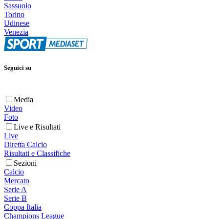
Sassuolo
Torino
Udinese
Venezia
Seguici su
Media
Video
Foto
Live e Risultati
Live
Diretta Calcio
Risultati e Classifiche
Sezioni
Calcio
Mercato
Serie A
Serie B
Coppa Italia
Champions League