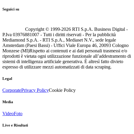
Seguici su
Copyright © 1999-
2026
RTI S.p.A. Business Digital -
P.Iva 03976881007 - Tutti i diritti riservati - Per la pubblicità
Mediamond S.p.A. - RTI S.p.A., Mediaset N.V., sede legale
Amsterdam (Paesi Bassi) - Uffici Viale Europa 46, 20093 Cologno
Monzese (MI)
Rispetto ai contenuti e ai dati personali trasmessi e/o
riprodotti è vietata ogni utilizzazione funzionale all’addestramento di
sistemi di intelligenza artificiale generativa. È altresì fatto divieto
espresso di utilizzare mezzi automatizzati di data scraping.
Legal
Corporate
Privacy Policy
Cookie Policy
Media
Video
Foto
Live e Risultati