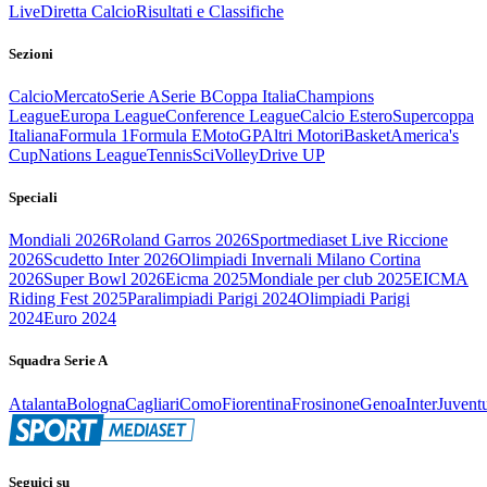
Live
Diretta Calcio
Risultati e Classifiche
Sezioni
Calcio
Mercato
Serie A
Serie B
Coppa Italia
Champions
League
Europa League
Conference League
Calcio Estero
Supercoppa
Italiana
Formula 1
Formula E
MotoGP
Altri Motori
Basket
America's
Cup
Nations League
Tennis
Sci
Volley
Drive UP
Speciali
Mondiali 2026
Roland Garros 2026
Sportmediaset Live Riccione
2026
Scudetto Inter 2026
Olimpiadi Invernali Milano Cortina
2026
Super Bowl 2026
Eicma 2025
Mondiale per club 2025
EICMA
Riding Fest 2025
Paralimpiadi Parigi 2024
Olimpiadi Parigi
2024
Euro 2024
Squadra Serie A
Atalanta
Bologna
Cagliari
Como
Fiorentina
Frosinone
Genoa
Inter
Juvent
Seguici su