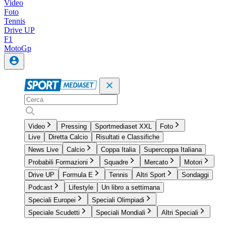
Video
Foto
Tennis
Drive UP
F1
MotoGp
Video
Pressing
Sportmediaset XXL
Foto
Live
Diretta Calcio
Risultati e Classifiche
News Live
Calcio
Coppa Italia
Supercoppa Italiana
Probabili Formazioni
Squadre
Mercato
Motori
Drive UP
Formula E
Tennis
Altri Sport
Sondaggi
Podcast
Lifestyle
Un libro a settimana
Speciali Europei
Speciali Olimpiadi
Speciale Scudetti
Speciali Mondiali
Altri Speciali