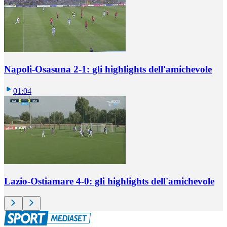
Napoli-Osasuna 2-1: gli highlights dell'amichevole
01:04
Lazio-Ostiamare 4-0: gli highlights dell'amichevole