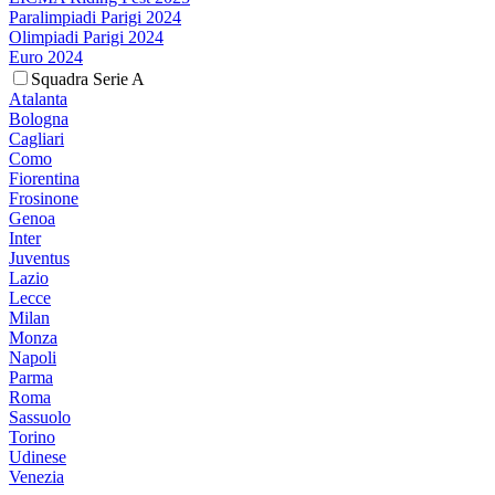
Paralimpiadi Parigi 2024
Olimpiadi Parigi 2024
Euro 2024
Squadra Serie A
Atalanta
Bologna
Cagliari
Como
Fiorentina
Frosinone
Genoa
Inter
Juventus
Lazio
Lecce
Milan
Monza
Napoli
Parma
Roma
Sassuolo
Torino
Udinese
Venezia