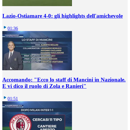
Lazio-Ostiamare 4-0: gli highlights dell'amichevole
01:36
Accomando: "Ecco lo staff di Mancini in Nazionale.
E vi dico il ruolo di Zola e Ranieri"
01:51