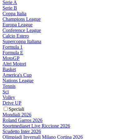
Serie A
Serie B
Coppa Italia
Champions League
Europa League
Conference League
Calcio Estero
Supercoppa Italiana
Formula 1
Formula E
MotoGP
Altri Motori
Basket
America's Cup
Nations League
Tennis
Sci
Volley
Drive UP
Speciali
Mondiali 2026
Roland Garros 2026
Sportmediaset Live Riccione 2026
Scudetto Inter 2026
Olimpiadi Invernali Milano Cortina 2026