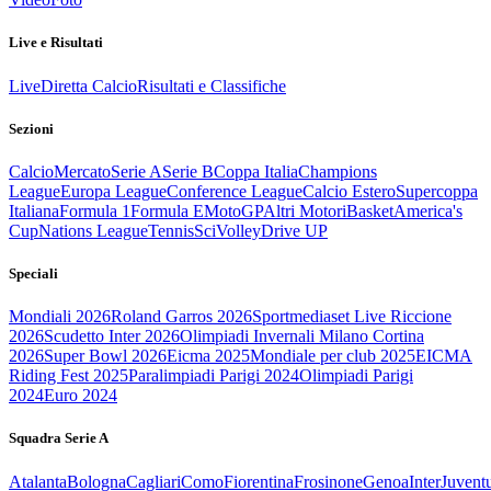
Live e Risultati
Live
Diretta Calcio
Risultati e Classifiche
Sezioni
Calcio
Mercato
Serie A
Serie B
Coppa Italia
Champions
League
Europa League
Conference League
Calcio Estero
Supercoppa
Italiana
Formula 1
Formula E
MotoGP
Altri Motori
Basket
America's
Cup
Nations League
Tennis
Sci
Volley
Drive UP
Speciali
Mondiali 2026
Roland Garros 2026
Sportmediaset Live Riccione
2026
Scudetto Inter 2026
Olimpiadi Invernali Milano Cortina
2026
Super Bowl 2026
Eicma 2025
Mondiale per club 2025
EICMA
Riding Fest 2025
Paralimpiadi Parigi 2024
Olimpiadi Parigi
2024
Euro 2024
Squadra Serie A
Atalanta
Bologna
Cagliari
Como
Fiorentina
Frosinone
Genoa
Inter
Juvent