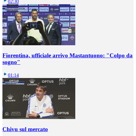
02:30
Fiorentina, ufficiale arrivo Mastantuono: "Colpo da
sogno"
01:14
Chivu sul mercato