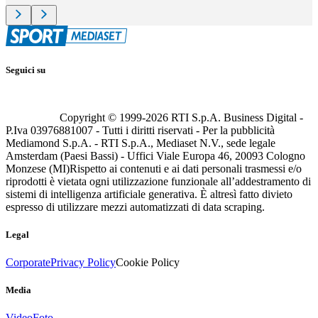
Seguici su
Copyright © 1999-
2026
RTI S.p.A. Business Digital -
P.Iva 03976881007 - Tutti i diritti riservati - Per la pubblicità
Mediamond S.p.A. - RTI S.p.A., Mediaset N.V., sede legale
Amsterdam (Paesi Bassi) - Uffici Viale Europa 46, 20093 Cologno
Monzese (MI)
Rispetto ai contenuti e ai dati personali trasmessi e/o
riprodotti è vietata ogni utilizzazione funzionale all’addestramento di
sistemi di intelligenza artificiale generativa. È altresì fatto divieto
espresso di utilizzare mezzi automatizzati di data scraping.
Legal
Corporate
Privacy Policy
Cookie Policy
Media
Video
Foto