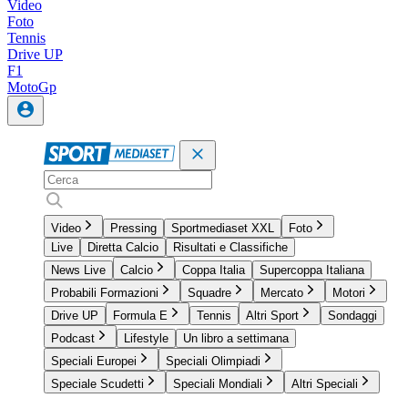
Video
Foto
Tennis
Drive UP
F1
MotoGp
Video
Pressing
Sportmediaset XXL
Foto
Live
Diretta Calcio
Risultati e Classifiche
News Live
Calcio
Coppa Italia
Supercoppa Italiana
Probabili Formazioni
Squadre
Mercato
Motori
Drive UP
Formula E
Tennis
Altri Sport
Sondaggi
Podcast
Lifestyle
Un libro a settimana
Speciali Europei
Speciali Olimpiadi
Speciale Scudetti
Speciali Mondiali
Altri Speciali