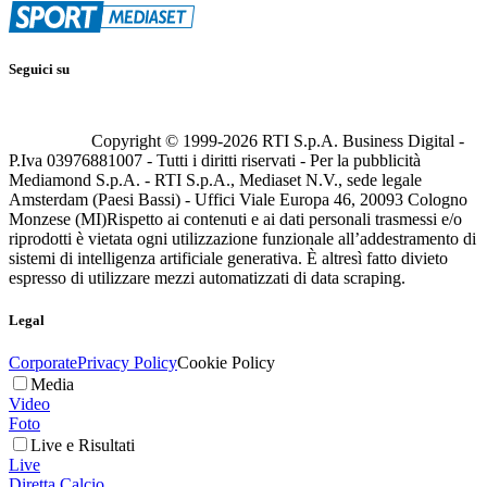
Seguici su
Copyright © 1999-
2026
RTI S.p.A. Business Digital -
P.Iva 03976881007 - Tutti i diritti riservati - Per la pubblicità
Mediamond S.p.A. - RTI S.p.A., Mediaset N.V., sede legale
Amsterdam (Paesi Bassi) - Uffici Viale Europa 46, 20093 Cologno
Monzese (MI)
Rispetto ai contenuti e ai dati personali trasmessi e/o
riprodotti è vietata ogni utilizzazione funzionale all’addestramento di
sistemi di intelligenza artificiale generativa. È altresì fatto divieto
espresso di utilizzare mezzi automatizzati di data scraping.
Legal
Corporate
Privacy Policy
Cookie Policy
Media
Video
Foto
Live e Risultati
Live
Diretta Calcio