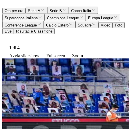
Ora per ora
Serie A
Serie B
Coppa Italia
Supercoppa Italiana
Champions League
Europa League
Conference League
Calcio Estero
Squadre
Video
Foto
Live
Risultati e Classifiche
1
di 4
Avvia slideshow
Fullscreen
Zoom