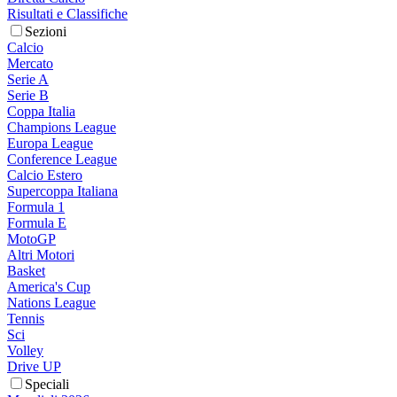
Risultati e Classifiche
Sezioni
Calcio
Mercato
Serie A
Serie B
Coppa Italia
Champions League
Europa League
Conference League
Calcio Estero
Supercoppa Italiana
Formula 1
Formula E
MotoGP
Altri Motori
Basket
America's Cup
Nations League
Tennis
Sci
Volley
Drive UP
Speciali