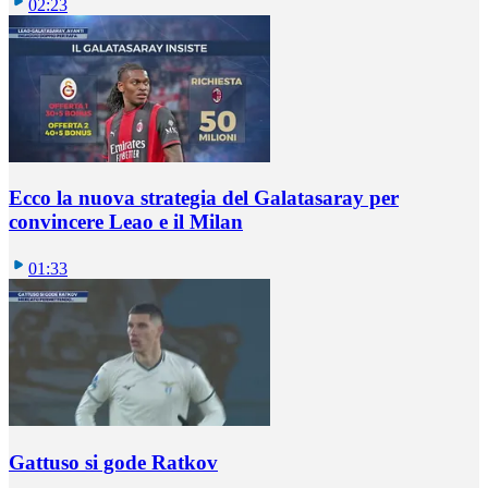
02:23
Ecco la nuova strategia del Galatasaray per
convincere Leao e il Milan
01:33
Gattuso si gode Ratkov