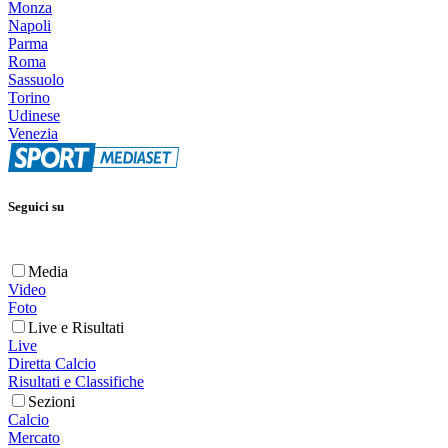
Monza
Napoli
Parma
Roma
Sassuolo
Torino
Udinese
Venezia
Seguici su
Media
Video
Foto
Live e Risultati
Live
Diretta Calcio
Risultati e Classifiche
Sezioni
Calcio
Mercato