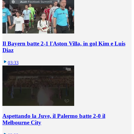
Il Bayern batte 2-1 l'Aston Villa, in gol Kim e Luis
Diaz
03:33
Aspettando la Juve, il Palermo batte 2-0 il
Melbourne City