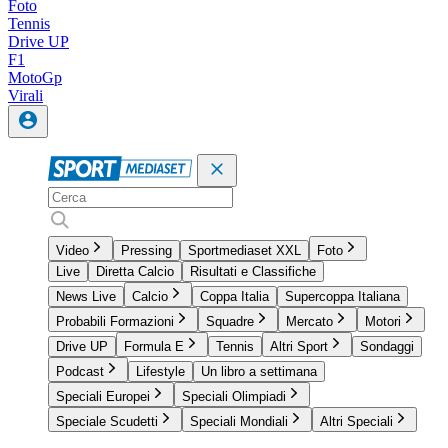
Foto
Tennis
Drive UP
F1
MotoGp
Virali
Video
Pressing
Sportmediaset XXL
Foto
Live
Diretta Calcio
Risultati e Classifiche
News Live
Calcio
Coppa Italia
Supercoppa Italiana
Probabili Formazioni
Squadre
Mercato
Motori
Drive UP
Formula E
Tennis
Altri Sport
Sondaggi
Podcast
Lifestyle
Un libro a settimana
Speciali Europei
Speciali Olimpiadi
Speciale Scudetti
Speciali Mondiali
Altri Speciali