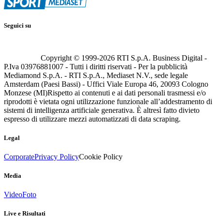
Seguici su
Copyright © 1999-
2026
RTI S.p.A. Business Digital -
P.Iva 03976881007 - Tutti i diritti riservati - Per la pubblicità
Mediamond S.p.A. - RTI S.p.A., Mediaset N.V., sede legale
Amsterdam (Paesi Bassi) - Uffici Viale Europa 46, 20093 Cologno
Monzese (MI)
Rispetto ai contenuti e ai dati personali trasmessi e/o
riprodotti è vietata ogni utilizzazione funzionale all’addestramento di
sistemi di intelligenza artificiale generativa. È altresì fatto divieto
espresso di utilizzare mezzi automatizzati di data scraping.
Legal
Corporate
Privacy Policy
Cookie Policy
Media
Video
Foto
Live e Risultati