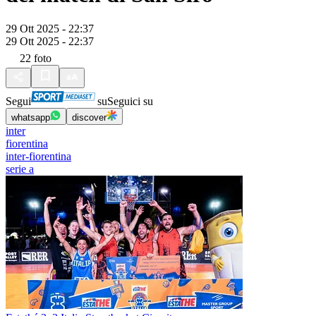
29 Ott 2025 - 22:37
29 Ott 2025 - 22:37
22
foto
Segui
su
Seguici su
whatsapp
discover
inter
fiorentina
inter-fiorentina
serie a