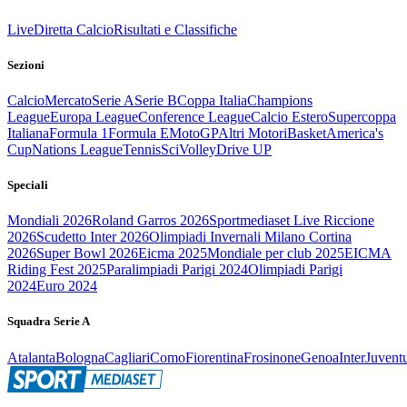
Live
Diretta Calcio
Risultati e Classifiche
Sezioni
Calcio
Mercato
Serie A
Serie B
Coppa Italia
Champions
League
Europa League
Conference League
Calcio Estero
Supercoppa
Italiana
Formula 1
Formula E
MotoGP
Altri Motori
Basket
America's
Cup
Nations League
Tennis
Sci
Volley
Drive UP
Speciali
Mondiali 2026
Roland Garros 2026
Sportmediaset Live Riccione
2026
Scudetto Inter 2026
Olimpiadi Invernali Milano Cortina
2026
Super Bowl 2026
Eicma 2025
Mondiale per club 2025
EICMA
Riding Fest 2025
Paralimpiadi Parigi 2024
Olimpiadi Parigi
2024
Euro 2024
Squadra Serie A
Atalanta
Bologna
Cagliari
Como
Fiorentina
Frosinone
Genoa
Inter
Juvent