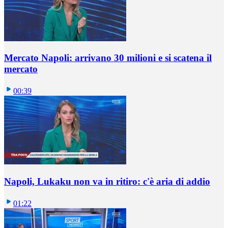
Mercato Napoli: arrivano 30 milioni e si scatena il
mercato
00:39
Napoli, Lukaku non va in ritiro: c'è aria di addio
01:22