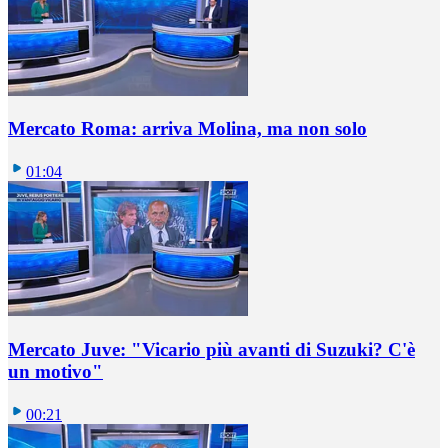
Mercato Roma: arriva Molina, ma non solo
01:04
Mercato Juve: "Vicario più avanti di Suzuki? C'è
un motivo"
00:21