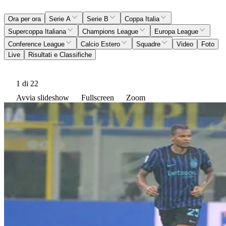
Ora per ora
Serie A
Serie B
Coppa Italia
Supercoppa Italiana
Champions League
Europa League
Conference League
Calcio Estero
Squadre
Video
Foto
Live
Risultati e Classifiche
1
di 22
Avvia slideshow
Fullscreen
Zoom