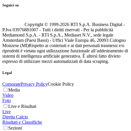
Seguici su
Copyright © 1999-
2026
RTI S.p.A. Business Digital -
P.Iva 03976881007 - Tutti i diritti riservati - Per la pubblicità
Mediamond S.p.A. - RTI S.p.A., Mediaset N.V., sede legale
Amsterdam (Paesi Bassi) - Uffici Viale Europa 46, 20093 Cologno
Monzese (MI)
Rispetto ai contenuti e ai dati personali trasmessi e/o
riprodotti è vietata ogni utilizzazione funzionale all’addestramento di
sistemi di intelligenza artificiale generativa. È altresì fatto divieto
espresso di utilizzare mezzi automatizzati di data scraping.
Legal
Corporate
Privacy Policy
Cookie Policy
Media
Video
Foto
Live e Risultati
Live
Diretta Calcio
Risultati e Classifiche
Sezioni