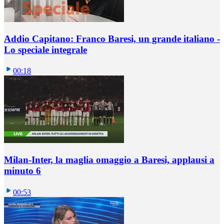
Addio Capitano: Franco Baresi, un grande italiano -
Lo speciale integrale
00:18
Milan-Inter, la maglia omaggio a Baresi, applausi a
minuto 6
00:53