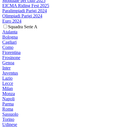
Mondiale per club 2025
EICMA Riding Fest 2025
Paralimpiadi Parigi 2024
Olimpiadi Parigi 2024
Euro 2024
Squadra Serie A
Atalanta
Bologna
Cagliari
Como
Fiorentina
Frosinone
Genoa
Inter
Juventus
Lazio
Lecce
Milan
Monza
Napoli
Parma
Roma
Sassuolo
Torino
Udinese