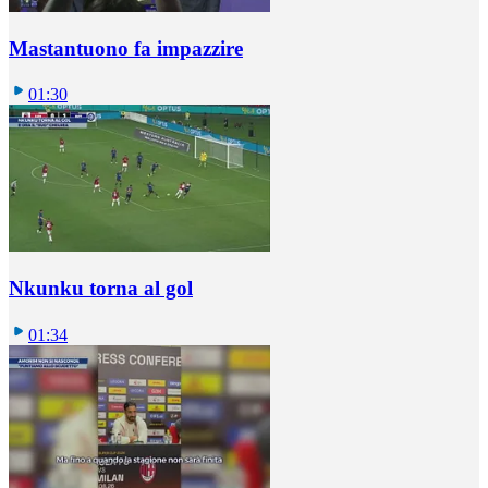
Mastantuono fa impazzire
01:30
Nkunku torna al gol
01:34