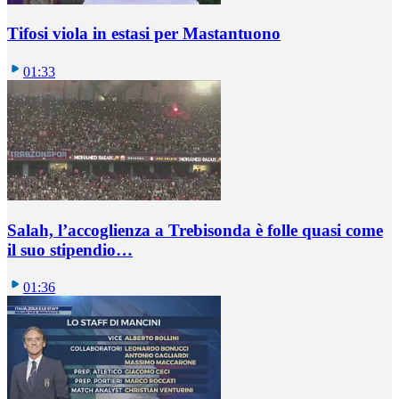
Tifosi viola in estasi per Mastantuono
01:33
Salah, l’accoglienza a Trebisonda è folle quasi come
il suo stipendio…
01:36