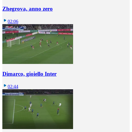
Zhegrova, anno zero
02:06
Dimarco, gioiello Inter
02:44