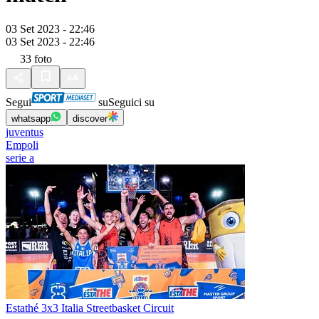
03 Set 2023 - 22:46
03 Set 2023 - 22:46
33
foto
Segui
su
Seguici su
whatsapp
discover
juventus
Empoli
serie a
Estathé 3x3 Italia Streetbasket Circuit