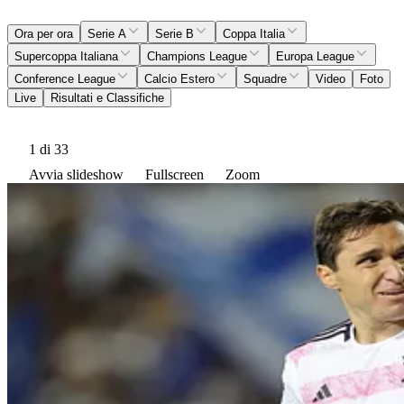
Ora per ora
Serie A
Serie B
Coppa Italia
Supercoppa Italiana
Champions League
Europa League
Conference League
Calcio Estero
Squadre
Video
Foto
Live
Risultati e Classifiche
1
di 33
Avvia slideshow
Fullscreen
Zoom