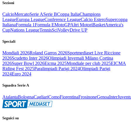
Sezioni
Calcio
Mercato
Serie A
Serie B
Coppa Italia
Champions
League
Europa League
Conference League
Calcio Estero
Supercoppa
Italiana
Formula 1
Formula E
MotoGP
Altri Motori
Basket
America's
Cup
Nations League
Tennis
Sci
Volley
Drive UP
Speciali
Mondiali 2026
Roland Garros 2026
Sportmediaset Live Riccione
2026
Scudetto Inter 2026
Olimpiadi Invernali Milano Cortina
2026
Super Bowl 2026
Eicma 2025
Mondiale per club 2025
EICMA
Riding Fest 2025
Paralimpiadi Parigi 2024
Olimpiadi Parigi
2024
Euro 2024
Squadra Serie A
Atalanta
Bologna
Cagliari
Como
Fiorentina
Frosinone
Genoa
Inter
Juvent
Seguici su