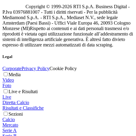
Copyright © 1999-
2026
RTI S.p.A. Business Digital -
P.Iva 03976881007 - Tutti i diritti riservati - Per la pubblicità
Mediamond S.p.A. - RTI S.p.A., Mediaset N.V., sede legale
Amsterdam (Paesi Bassi) - Uffici Viale Europa 46, 20093 Cologno
Monzese (MI)
Rispetto ai contenuti e ai dati personali trasmessi e/o
riprodotti è vietata ogni utilizzazione funzionale all’addestramento di
sistemi di intelligenza artificiale generativa. È altresì fatto divieto
espresso di utilizzare mezzi automatizzati di data scraping.
Legal
Corporate
Privacy Policy
Cookie Policy
Media
Video
Foto
Live e Risultati
Live
Diretta Calcio
Risultati e Classifiche
Sezioni
Calcio
Mercato
Serie A
Serie B