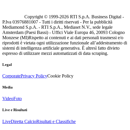
Copyright © 1999-
2026
RTI S.p.A. Business Digital -
P.Iva 03976881007 - Tutti i diritti riservati - Per la pubblicità
Mediamond S.p.A. - RTI S.p.A., Mediaset N.V., sede legale
Amsterdam (Paesi Bassi) - Uffici Viale Europa 46, 20093 Cologno
Monzese (MI)
Rispetto ai contenuti e ai dati personali trasmessi e/o
riprodotti è vietata ogni utilizzazione funzionale all’addestramento di
sistemi di intelligenza artificiale generativa. È altresì fatto divieto
espresso di utilizzare mezzi automatizzati di data scraping.
Legal
Corporate
Privacy Policy
Cookie Policy
Media
Video
Foto
Live e Risultati
Live
Diretta Calcio
Risultati e Classifiche