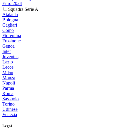
Euro 2024
Squadra Serie A
Atalanta
Bologna
Cagliari
Como
Fiorentina
Frosinone
Genoa
Inter
Juventus
Lazio
Lecce
Milan
Monza
Napoli
Parma
Roma
Sassuolo
Torino
Udinese
Venezia
Legal