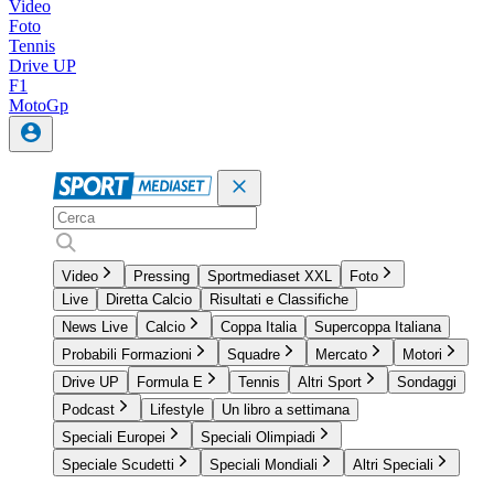
Video
Foto
Tennis
Drive UP
F1
MotoGp
Video
Pressing
Sportmediaset XXL
Foto
Live
Diretta Calcio
Risultati e Classifiche
News Live
Calcio
Coppa Italia
Supercoppa Italiana
Probabili Formazioni
Squadre
Mercato
Motori
Drive UP
Formula E
Tennis
Altri Sport
Sondaggi
Podcast
Lifestyle
Un libro a settimana
Speciali Europei
Speciali Olimpiadi
Speciale Scudetti
Speciali Mondiali
Altri Speciali