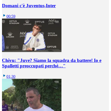
Domani c'è Juventus-Inter
00:59
Chivu: "Juve? Siamo la squadra da battere! Io e
Spalletti preoccupati perché…"
01:30