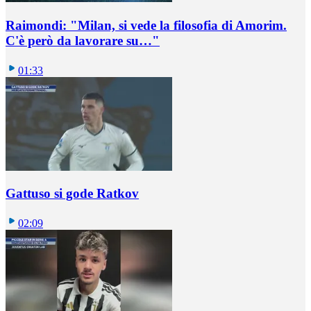
Raimondi: "Milan, si vede la filosofia di Amorim.
C'è però da lavorare su…"
01:33
Gattuso si gode Ratkov
02:09