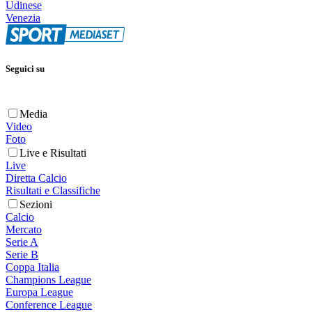
Udinese
Venezia
Seguici su
Media
Video
Foto
Live e Risultati
Live
Diretta Calcio
Risultati e Classifiche
Sezioni
Calcio
Mercato
Serie A
Serie B
Coppa Italia
Champions League
Europa League
Conference League