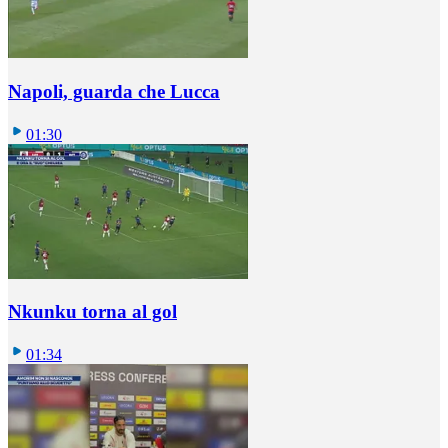
Napoli, guarda che Lucca
01:30
Nkunku torna al gol
01:34