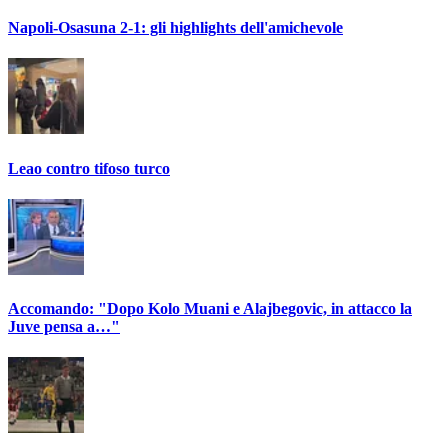
Napoli-Osasuna 2-1: gli highlights dell'amichevole
Leao contro tifoso turco
Accomando: "Dopo Kolo Muani e Alajbegovic, in attacco la
Juve pensa a…"