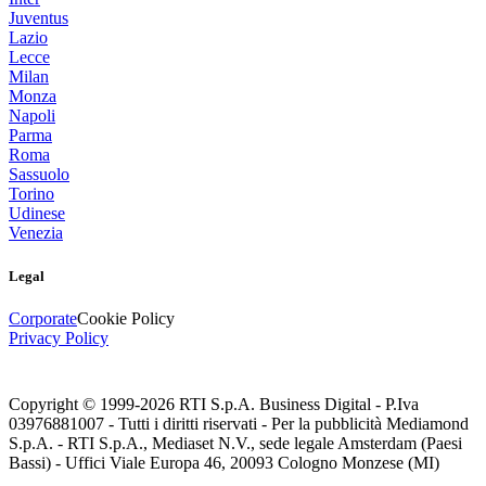
Juventus
Lazio
Lecce
Milan
Monza
Napoli
Parma
Roma
Sassuolo
Torino
Udinese
Venezia
Legal
Corporate
Cookie Policy
Privacy Policy
Copyright © 1999-
2026
RTI S.p.A. Business Digital - P.Iva
03976881007 - Tutti i diritti riservati - Per la pubblicità Mediamond
S.p.A. - RTI S.p.A., Mediaset N.V., sede legale Amsterdam (Paesi
Bassi) - Uffici Viale Europa 46, 20093 Cologno Monzese (MI)