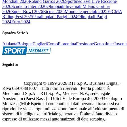
Mondiali 2026
Roland Garros 2026
Sportmediaset Live Riccione
2026
Scudetto Inter 2026
Olimpiadi Invernali Milano Cortina
2026
Super Bowl 2026
Eicma 2025
Mondiale per club 2025
EICMA
Riding Fest 2025
Paralimpiadi Parigi 2024
Olimpiadi Parigi
2024
Euro 2024
Squadra Serie A
Atalanta
Bologna
Cagliari
Como
Fiorentina
Frosinone
Genoa
Inter
Juvent
Seguici su
Copyright © 1999-
2026
RTI S.p.A. Business Digital -
P.Iva 03976881007 - Tutti i diritti riservati - Per la pubblicità
Mediamond S.p.A. - RTI S.p.A., Mediaset N.V., sede legale
Amsterdam (Paesi Bassi) - Uffici Viale Europa 46, 20093 Cologno
Monzese (MI)
Rispetto ai contenuti e ai dati personali trasmessi e/o
riprodotti è vietata ogni utilizzazione funzionale all’addestramento di
sistemi di intelligenza artificiale generativa. È altresì fatto divieto
espresso di utilizzare mezzi automatizzati di data scraping.