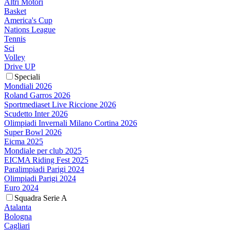
Altri Motori
Basket
America's Cup
Nations League
Tennis
Sci
Volley
Drive UP
Speciali
Mondiali 2026
Roland Garros 2026
Sportmediaset Live Riccione 2026
Scudetto Inter 2026
Olimpiadi Invernali Milano Cortina 2026
Super Bowl 2026
Eicma 2025
Mondiale per club 2025
EICMA Riding Fest 2025
Paralimpiadi Parigi 2024
Olimpiadi Parigi 2024
Euro 2024
Squadra Serie A
Atalanta
Bologna
Cagliari