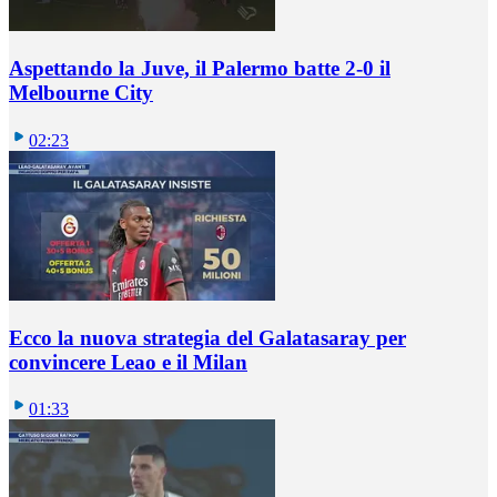
Aspettando la Juve, il Palermo batte 2-0 il
Melbourne City
02:23
Ecco la nuova strategia del Galatasaray per
convincere Leao e il Milan
01:33