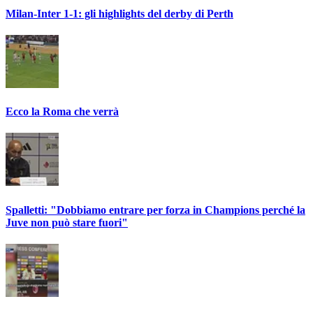
Milan-Inter 1-1: gli highlights del derby di Perth
Ecco la Roma che verrà
Spalletti: "Dobbiamo entrare per forza in Champions perché la
Juve non può stare fuori"