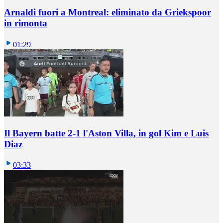
Arnaldi fuori a Montreal: eliminato da Griekspoor
in rimonta
01:29
Il Bayern batte 2-1 l'Aston Villa, in gol Kim e Luis
Diaz
03:33