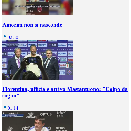
Amorim non si nasconde
02:30
Fiorentina, ufficiale arrivo Mastantuono: "Colpo da
sogno"
01:14