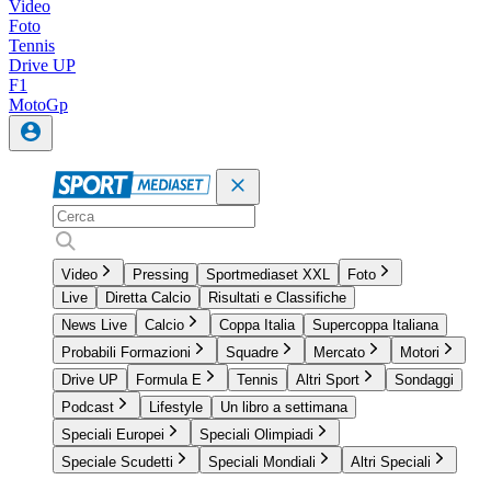
Video
Foto
Tennis
Drive UP
F1
MotoGp
Video
Pressing
Sportmediaset XXL
Foto
Live
Diretta Calcio
Risultati e Classifiche
News Live
Calcio
Coppa Italia
Supercoppa Italiana
Probabili Formazioni
Squadre
Mercato
Motori
Drive UP
Formula E
Tennis
Altri Sport
Sondaggi
Podcast
Lifestyle
Un libro a settimana
Speciali Europei
Speciali Olimpiadi
Speciale Scudetti
Speciali Mondiali
Altri Speciali