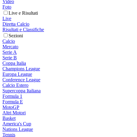
Video
Foto
Live e Risultati
Live
Diretta Calcio
Risultati e Classifiche
Sezioni
Calcio
Mercato
Serie A
Serie B
Coppa Italia
Champions League
Europa League
Conference League
Calcio Estero
Supercoppa Italiana
Formula 1
Formula E
MotoGP
Altri Motori
Basket
America's Cup
Nations League
Tennis