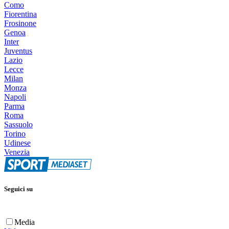
Como
Fiorentina
Frosinone
Genoa
Inter
Juventus
Lazio
Lecce
Milan
Monza
Napoli
Parma
Roma
Sassuolo
Torino
Udinese
Venezia
Seguici su
Media