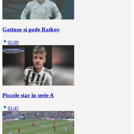
Gattuso si gode Ratkov
02:09
Piccole star in serie A
01:45