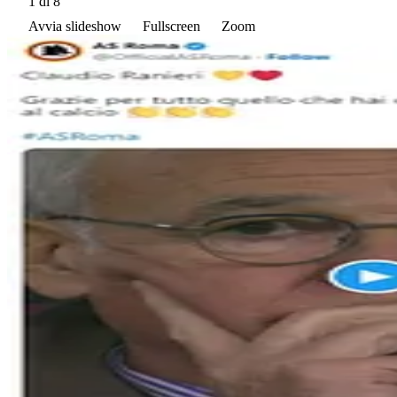
1
di 8
Avvia slideshow
Fullscreen
Zoom