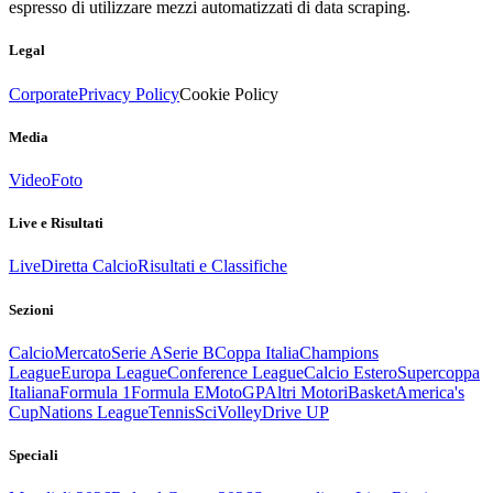
espresso di utilizzare mezzi automatizzati di data scraping.
Legal
Corporate
Privacy Policy
Cookie Policy
Media
Video
Foto
Live e Risultati
Live
Diretta Calcio
Risultati e Classifiche
Sezioni
Calcio
Mercato
Serie A
Serie B
Coppa Italia
Champions
League
Europa League
Conference League
Calcio Estero
Supercoppa
Italiana
Formula 1
Formula E
MotoGP
Altri Motori
Basket
America's
Cup
Nations League
Tennis
Sci
Volley
Drive UP
Speciali