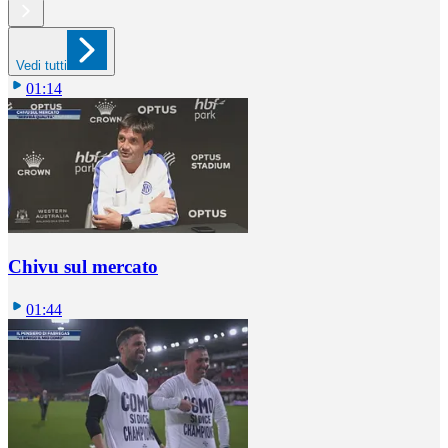
Vedi tutti
01:14
Chivu sul mercato
01:44