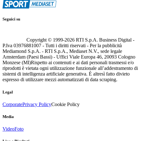
Seguici su
Copyright © 1999-
2026
RTI S.p.A. Business Digital -
P.Iva 03976881007 - Tutti i diritti riservati - Per la pubblicità
Mediamond S.p.A. - RTI S.p.A., Mediaset N.V., sede legale
Amsterdam (Paesi Bassi) - Uffici Viale Europa 46, 20093 Cologno
Monzese (MI)
Rispetto ai contenuti e ai dati personali trasmessi e/o
riprodotti è vietata ogni utilizzazione funzionale all’addestramento di
sistemi di intelligenza artificiale generativa. È altresì fatto divieto
espresso di utilizzare mezzi automatizzati di data scraping.
Legal
Corporate
Privacy Policy
Cookie Policy
Media
Video
Foto