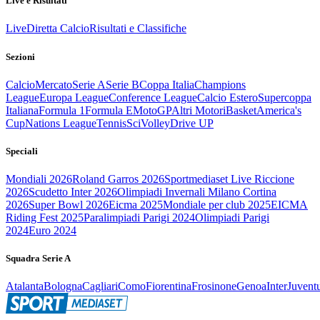
Live e Risultati
Live
Diretta Calcio
Risultati e Classifiche
Sezioni
Calcio
Mercato
Serie A
Serie B
Coppa Italia
Champions
League
Europa League
Conference League
Calcio Estero
Supercoppa
Italiana
Formula 1
Formula E
MotoGP
Altri Motori
Basket
America's
Cup
Nations League
Tennis
Sci
Volley
Drive UP
Speciali
Mondiali 2026
Roland Garros 2026
Sportmediaset Live Riccione
2026
Scudetto Inter 2026
Olimpiadi Invernali Milano Cortina
2026
Super Bowl 2026
Eicma 2025
Mondiale per club 2025
EICMA
Riding Fest 2025
Paralimpiadi Parigi 2024
Olimpiadi Parigi
2024
Euro 2024
Squadra Serie A
Atalanta
Bologna
Cagliari
Como
Fiorentina
Frosinone
Genoa
Inter
Juvent