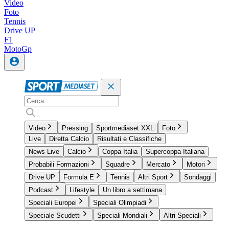
Video
Foto
Tennis
Drive UP
F1
MotoGp
Video
Pressing
Sportmediaset XXL
Foto
Live
Diretta Calcio
Risultati e Classifiche
News Live
Calcio
Coppa Italia
Supercoppa Italiana
Probabili Formazioni
Squadre
Mercato
Motori
Drive UP
Formula E
Tennis
Altri Sport
Sondaggi
Podcast
Lifestyle
Un libro a settimana
Speciali Europei
Speciali Olimpiadi
Speciale Scudetti
Speciali Mondiali
Altri Speciali