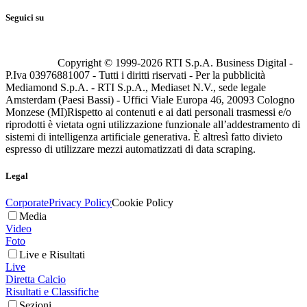
Seguici su
Copyright © 1999-
2026
RTI S.p.A. Business Digital -
P.Iva 03976881007 - Tutti i diritti riservati - Per la pubblicità
Mediamond S.p.A. - RTI S.p.A., Mediaset N.V., sede legale
Amsterdam (Paesi Bassi) - Uffici Viale Europa 46, 20093 Cologno
Monzese (MI)
Rispetto ai contenuti e ai dati personali trasmessi e/o
riprodotti è vietata ogni utilizzazione funzionale all’addestramento di
sistemi di intelligenza artificiale generativa. È altresì fatto divieto
espresso di utilizzare mezzi automatizzati di data scraping.
Legal
Corporate
Privacy Policy
Cookie Policy
Media
Video
Foto
Live e Risultati
Live
Diretta Calcio
Risultati e Classifiche
Sezioni