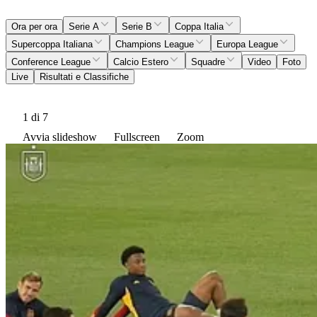
Ora per ora
Serie A
Serie B
Coppa Italia
Supercoppa Italiana
Champions League
Europa League
Conference League
Calcio Estero
Squadre
Video
Foto
Live
Risultati e Classifiche
1
di 7
Avvia slideshow
Fullscreen
Zoom