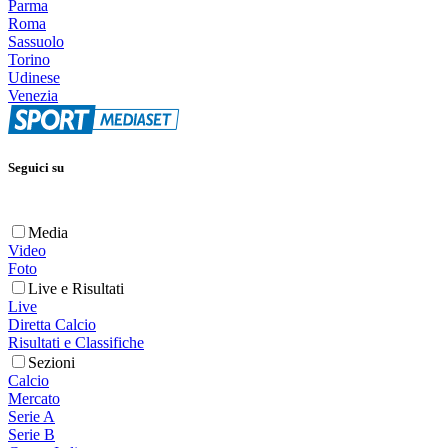
Parma
Roma
Sassuolo
Torino
Udinese
Venezia
Seguici su
Media
Video
Foto
Live e Risultati
Live
Diretta Calcio
Risultati e Classifiche
Sezioni
Calcio
Mercato
Serie A
Serie B