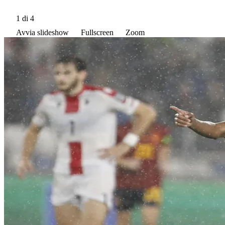
1
di 4
Avvia slideshow
Fullscreen
Zoom