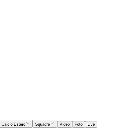
Calcio Estero
Squadre
Video
Foto
Live