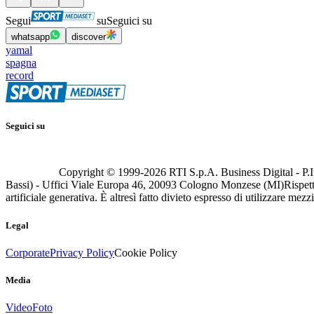
Segui
su
Seguici su
whatsapp
discover
yamal
spagna
record
Seguici su
Copyright © 1999-
2026
RTI S.p.A. Business Digital - P.I
Bassi) - Uffici Viale Europa 46, 20093 Cologno Monzese (MI)
Rispett
artificiale generativa. È altresì fatto divieto espresso di utilizzare mez
Legal
Corporate
Privacy Policy
Cookie Policy
Media
Video
Foto