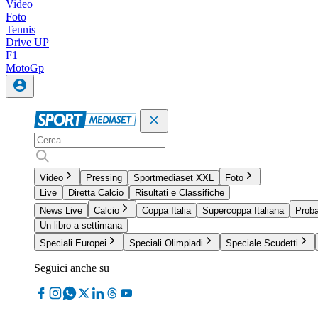
Video
Foto
Tennis
Drive UP
F1
MotoGp
Video
Pressing
Sportmediaset XXL
Foto
Live
Diretta Calcio
Risultati e Classifiche
News Live
Calcio
Coppa Italia
Supercoppa Italiana
Proba
Un libro a settimana
Speciali Europei
Speciali Olimpiadi
Speciale Scudetti
Seguici anche su