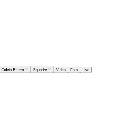
Calcio Estero
Squadre
Video
Foto
Live