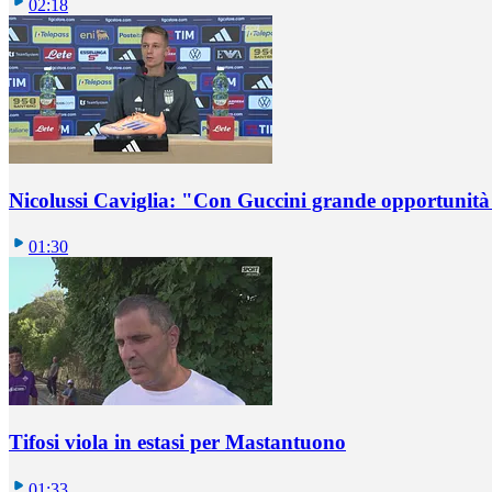
02:18
Nicolussi Caviglia: "Con Guccini grande opportunità 
01:30
Tifosi viola in estasi per Mastantuono
01:33