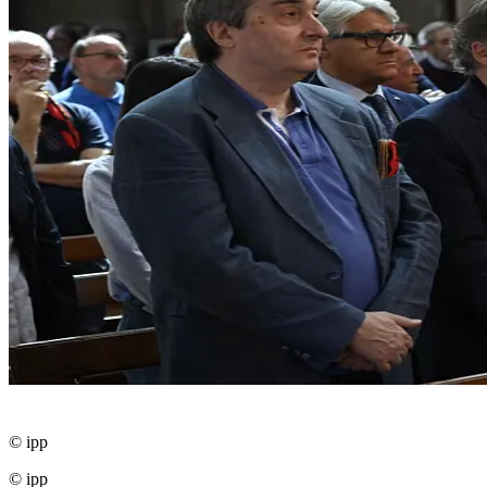
© ipp
© ipp