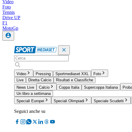
Video
Foto
Tennis
Drive UP
F1
MotoGp
Video
Pressing
Sportmediaset XXL
Foto
Live
Diretta Calcio
Risultati e Classifiche
News Live
Calcio
Coppa Italia
Supercoppa Italiana
Proba
Un libro a settimana
Speciali Europei
Speciali Olimpiadi
Speciale Scudetti
Seguici anche su