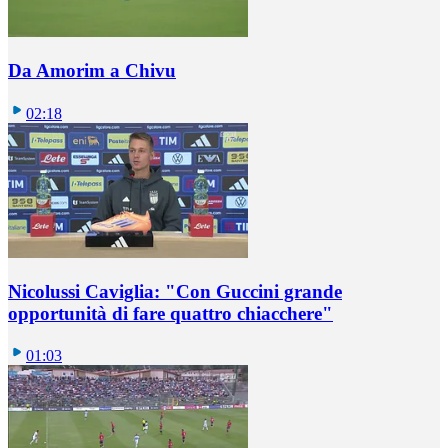
Da Amorim a Chivu
02:18
Nicolussi Caviglia: "Con Guccini grande
opportunità di fare quattro chiacchere"
01:03