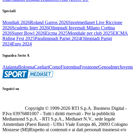
Speciali
Mondiali 2026
Roland Garros 2026
Sportmediaset Live Riccione
2026
Scudetto Inter 2026
Olimpiadi Invernali Milano Cortina
2026
Super Bowl 2026
Eicma 2025
Mondiale per club 2025
EICMA
Riding Fest 2025
Paralimpiadi Parigi 2024
Olimpiadi Parigi
2024
Euro 2024
Squadra Serie A
Atalanta
Bologna
Cagliari
Como
Fiorentina
Frosinone
Genoa
Inter
Juvent
Seguici su
Copyright © 1999-
2026
RTI S.p.A. Business Digital -
P.Iva 03976881007 - Tutti i diritti riservati - Per la pubblicità
Mediamond S.p.A. - RTI S.p.A., Mediaset N.V., sede legale
Amsterdam (Paesi Bassi) - Uffici Viale Europa 46, 20093 Cologno
Monzese (MI)
Rispetto ai contenuti e ai dati personali trasmessi e/o