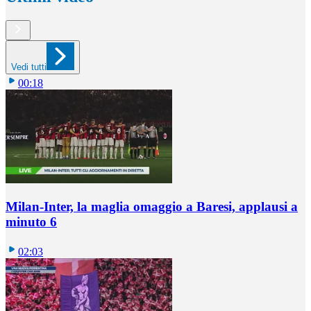
Vedi tutti
00:18
Milan-Inter, la maglia omaggio a Baresi, applausi a
minuto 6
02:03