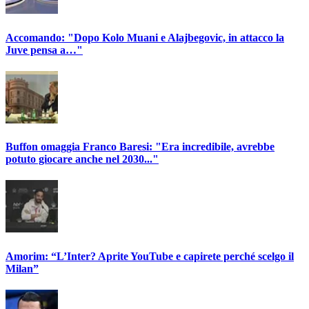
Accomando: "Dopo Kolo Muani e Alajbegovic, in attacco la
Juve pensa a…"
Buffon omaggia Franco Baresi: "Era incredibile, avrebbe
potuto giocare anche nel 2030..."
Amorim: “L’Inter? Aprite YouTube e capirete perché scelgo il
Milan”