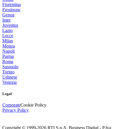
Fiorentina
Frosinone
Genoa
Inter
Juventus
Lazio
Lecce
Milan
Monza
Napoli
Parma
Roma
Sassuolo
Torino
Udinese
Venezia
Legal
Corporate
Cookie Policy
Privacy Policy
Copyright © 1999-
2026
RTI S.p.A. Business Digital - P.Iva