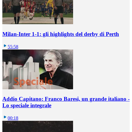
Milan-Inter 1-1: gli highlights del derby di Perth
55:58
Addio Capitano: Franco Baresi, un grande italiano -
Lo speciale integrale
00:18