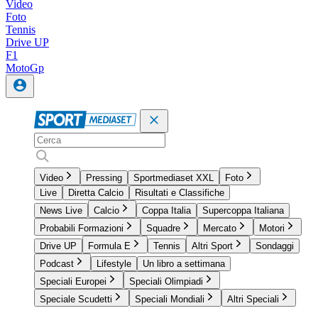
Video
Foto
Tennis
Drive UP
F1
MotoGp
Video
Pressing
Sportmediaset XXL
Foto
Live
Diretta Calcio
Risultati e Classifiche
News Live
Calcio
Coppa Italia
Supercoppa Italiana
Probabili Formazioni
Squadre
Mercato
Motori
Drive UP
Formula E
Tennis
Altri Sport
Sondaggi
Podcast
Lifestyle
Un libro a settimana
Speciali Europei
Speciali Olimpiadi
Speciale Scudetti
Speciali Mondiali
Altri Speciali