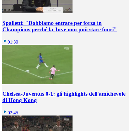
Spalletti: "Dobbiamo entrare per forza in
Champions perché la Juve non può stare fuori"
01:30
Chelsea-Juventus 0-1: gli highlights dell'amichevole
di Hong Kong
02:45