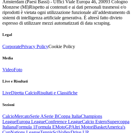
Amsterdam (Paesi Bassi) - Uffici Viale Europa 46, 20093 Cologno
Monzese (MI)
Rispetto ai contenuti e ai dati personali trasmessi e/o
riprodotti è vietata ogni utilizzazione funzionale all’addestramento di
sistemi di intelligenza artificiale generativa. È altresì fatto divieto
espresso di utilizzare mezzi automatizzati di data scraping.
Legal
Corporate
Privacy Policy
Cookie Policy
Media
Video
Foto
Live e Risultati
Live
Diretta Calcio
Risultati e Classifiche
Sezioni
Calcio
Mercato
Serie A
Serie B
Coppa Italia
Champions
League
Europa League
Conference League
Calcio Estero
Supercoppa
Italiana
Formula 1
Formula E
MotoGP
Altri Motori
Basket
America's
Cup
Nations League
Tennis
Sci
Volley
Drive UP