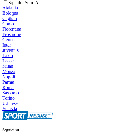
Squadra Serie A
Atalanta
Bologna
Cagliari
Como
Fiorentina
Frosinone
Genoa
Inter
Juventus
Lazio
Lecce
Milan
Monza
Napoli
Parma
Roma
Sassuolo
Torino
Udinese
Venezia
Seguici su