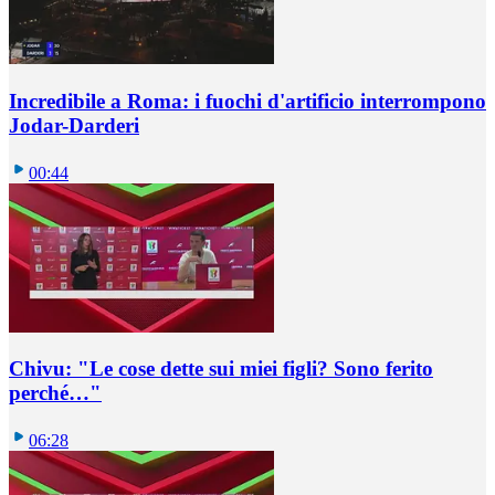
Incredibile a Roma: i fuochi d'artificio interrompono
Jodar-Darderi
00:44
Chivu: "Le cose dette sui miei figli? Sono ferito
perché…"
06:28