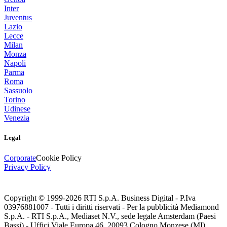
Inter
Juventus
Lazio
Lecce
Milan
Monza
Napoli
Parma
Roma
Sassuolo
Torino
Udinese
Venezia
Legal
Corporate
Cookie Policy
Privacy Policy
Copyright © 1999-
2026
RTI S.p.A. Business Digital - P.Iva
03976881007 - Tutti i diritti riservati - Per la pubblicità Mediamond
S.p.A. - RTI S.p.A., Mediaset N.V., sede legale Amsterdam (Paesi
Bassi) - Uffici Viale Europa 46, 20093 Cologno Monzese (MI)