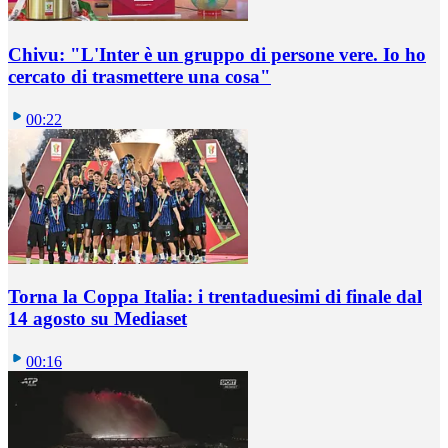
Chivu: "L'Inter è un gruppo di persone vere. Io ho
cercato di trasmettere una cosa"
00:22
Torna la Coppa Italia: i trentaduesimi di finale dal
14 agosto su Mediaset
00:16