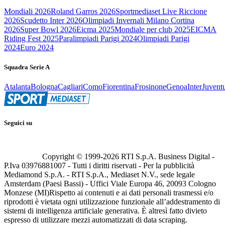
Mondiali 2026
Roland Garros 2026
Sportmediaset Live Riccione
2026
Scudetto Inter 2026
Olimpiadi Invernali Milano Cortina
2026
Super Bowl 2026
Eicma 2025
Mondiale per club 2025
EICMA
Riding Fest 2025
Paralimpiadi Parigi 2024
Olimpiadi Parigi
2024
Euro 2024
Squadra Serie A
Atalanta
Bologna
Cagliari
Como
Fiorentina
Frosinone
Genoa
Inter
Juvent
Seguici su
Copyright © 1999-
2026
RTI S.p.A. Business Digital -
P.Iva 03976881007 - Tutti i diritti riservati - Per la pubblicità
Mediamond S.p.A. - RTI S.p.A., Mediaset N.V., sede legale
Amsterdam (Paesi Bassi) - Uffici Viale Europa 46, 20093 Cologno
Monzese (MI)
Rispetto ai contenuti e ai dati personali trasmessi e/o
riprodotti è vietata ogni utilizzazione funzionale all’addestramento di
sistemi di intelligenza artificiale generativa. È altresì fatto divieto
espresso di utilizzare mezzi automatizzati di data scraping.