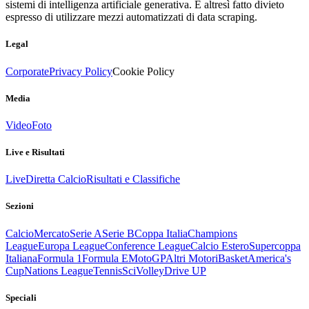
sistemi di intelligenza artificiale generativa. È altresì fatto divieto
espresso di utilizzare mezzi automatizzati di data scraping.
Legal
Corporate
Privacy Policy
Cookie Policy
Media
Video
Foto
Live e Risultati
Live
Diretta Calcio
Risultati e Classifiche
Sezioni
Calcio
Mercato
Serie A
Serie B
Coppa Italia
Champions
League
Europa League
Conference League
Calcio Estero
Supercoppa
Italiana
Formula 1
Formula E
MotoGP
Altri Motori
Basket
America's
Cup
Nations League
Tennis
Sci
Volley
Drive UP
Speciali