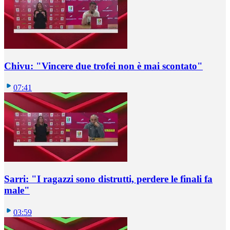
Chivu: "Vincere due trofei non è mai scontato"
07:41
Sarri: "I ragazzi sono distrutti, perdere le finali fa
male"
03:59