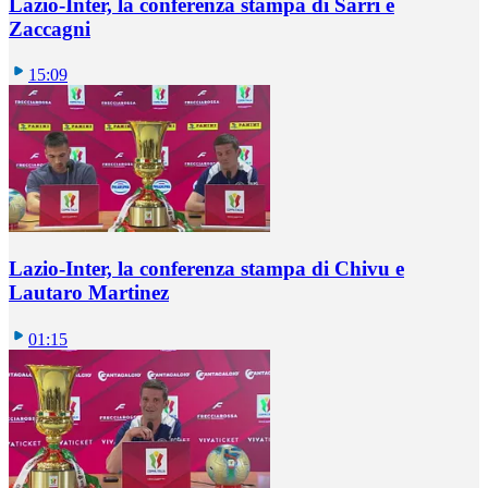
Lazio-Inter, la conferenza stampa di Sarri e
Zaccagni
15:09
Lazio-Inter, la conferenza stampa di Chivu e
Lautaro Martinez
01:15