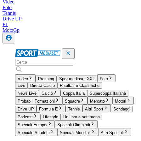
Video
Foto
Tennis
Drive UP
F1
MotoGp
Video
Pressing
Sportmediaset XXL
Foto
Live
Diretta Calcio
Risultati e Classifiche
News Live
Calcio
Coppa Italia
Supercoppa Italiana
Probabili Formazioni
Squadre
Mercato
Motori
Drive UP
Formula E
Tennis
Altri Sport
Sondaggi
Podcast
Lifestyle
Un libro a settimana
Speciali Europei
Speciali Olimpiadi
Speciale Scudetti
Speciali Mondiali
Altri Speciali