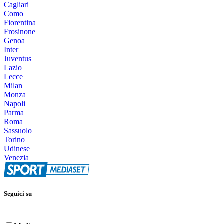
Cagliari
Como
Fiorentina
Frosinone
Genoa
Inter
Juventus
Lazio
Lecce
Milan
Monza
Napoli
Parma
Roma
Sassuolo
Torino
Udinese
Venezia
Seguici su