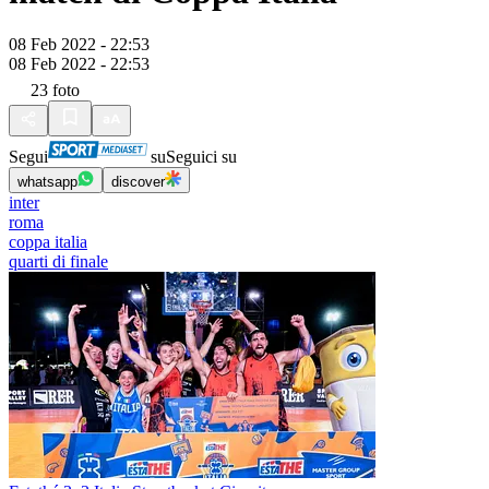
08 Feb 2022 - 22:53
08 Feb 2022 - 22:53
23
foto
Segui
su
Seguici su
whatsapp
discover
inter
roma
coppa italia
quarti di finale