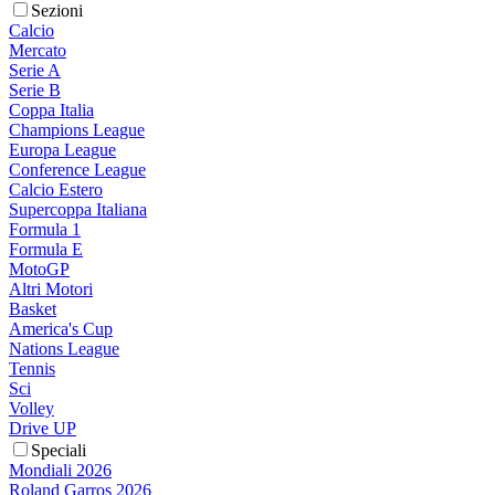
Sezioni
Calcio
Mercato
Serie A
Serie B
Coppa Italia
Champions League
Europa League
Conference League
Calcio Estero
Supercoppa Italiana
Formula 1
Formula E
MotoGP
Altri Motori
Basket
America's Cup
Nations League
Tennis
Sci
Volley
Drive UP
Speciali
Mondiali 2026
Roland Garros 2026