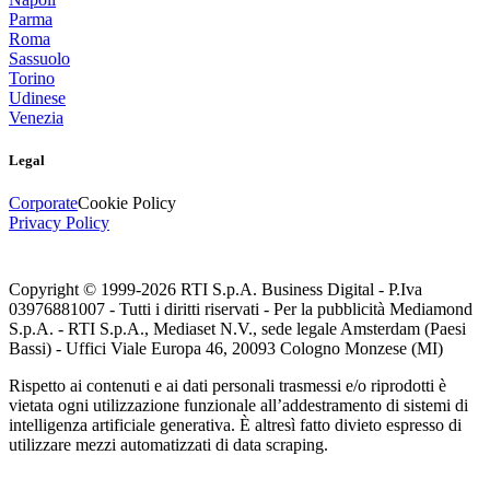
Parma
Roma
Sassuolo
Torino
Udinese
Venezia
Legal
Corporate
Cookie Policy
Privacy Policy
Copyright © 1999-
2026
RTI S.p.A. Business Digital - P.Iva
03976881007 - Tutti i diritti riservati - Per la pubblicità Mediamond
S.p.A. - RTI S.p.A., Mediaset N.V., sede legale Amsterdam (Paesi
Bassi) - Uffici Viale Europa 46, 20093 Cologno Monzese (MI)
Rispetto ai contenuti e ai dati personali trasmessi e/o riprodotti è
vietata ogni utilizzazione funzionale all’addestramento di sistemi di
intelligenza artificiale generativa. È altresì fatto divieto espresso di
utilizzare mezzi automatizzati di data scraping.