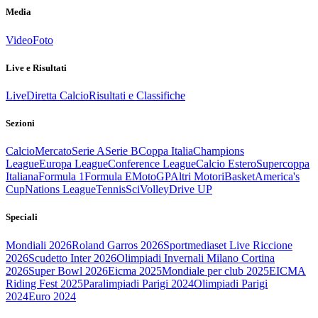
Media
Video
Foto
Live e Risultati
Live
Diretta Calcio
Risultati e Classifiche
Sezioni
Calcio
Mercato
Serie A
Serie B
Coppa Italia
Champions
League
Europa League
Conference League
Calcio Estero
Supercoppa
Italiana
Formula 1
Formula E
MotoGP
Altri Motori
Basket
America's
Cup
Nations League
Tennis
Sci
Volley
Drive UP
Speciali
Mondiali 2026
Roland Garros 2026
Sportmediaset Live Riccione
2026
Scudetto Inter 2026
Olimpiadi Invernali Milano Cortina
2026
Super Bowl 2026
Eicma 2025
Mondiale per club 2025
EICMA
Riding Fest 2025
Paralimpiadi Parigi 2024
Olimpiadi Parigi
2024
Euro 2024