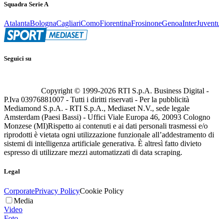
Squadra Serie A
Atalanta
Bologna
Cagliari
Como
Fiorentina
Frosinone
Genoa
Inter
Juvent
Seguici su
Copyright © 1999-
2026
RTI S.p.A. Business Digital -
P.Iva 03976881007 - Tutti i diritti riservati - Per la pubblicità
Mediamond S.p.A. - RTI S.p.A., Mediaset N.V., sede legale
Amsterdam (Paesi Bassi) - Uffici Viale Europa 46, 20093 Cologno
Monzese (MI)
Rispetto ai contenuti e ai dati personali trasmessi e/o
riprodotti è vietata ogni utilizzazione funzionale all’addestramento di
sistemi di intelligenza artificiale generativa. È altresì fatto divieto
espresso di utilizzare mezzi automatizzati di data scraping.
Legal
Corporate
Privacy Policy
Cookie Policy
Media
Video
Foto