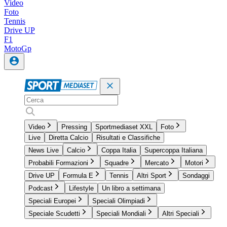
Video
Foto
Tennis
Drive UP
F1
MotoGp
Video
Pressing
Sportmediaset XXL
Foto
Live
Diretta Calcio
Risultati e Classifiche
News Live
Calcio
Coppa Italia
Supercoppa Italiana
Probabili Formazioni
Squadre
Mercato
Motori
Drive UP
Formula E
Tennis
Altri Sport
Sondaggi
Podcast
Lifestyle
Un libro a settimana
Speciali Europei
Speciali Olimpiadi
Speciale Scudetti
Speciali Mondiali
Altri Speciali