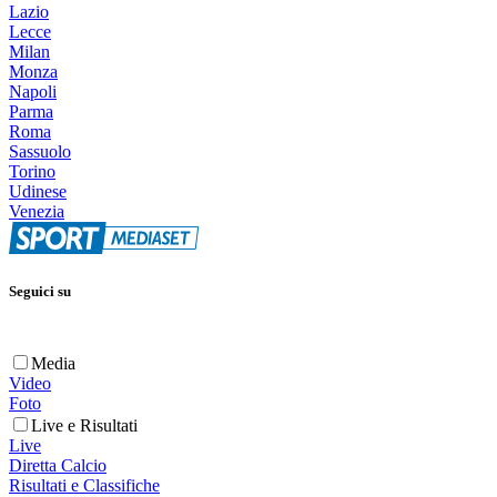
Lazio
Lecce
Milan
Monza
Napoli
Parma
Roma
Sassuolo
Torino
Udinese
Venezia
Seguici su
Media
Video
Foto
Live e Risultati
Live
Diretta Calcio
Risultati e Classifiche