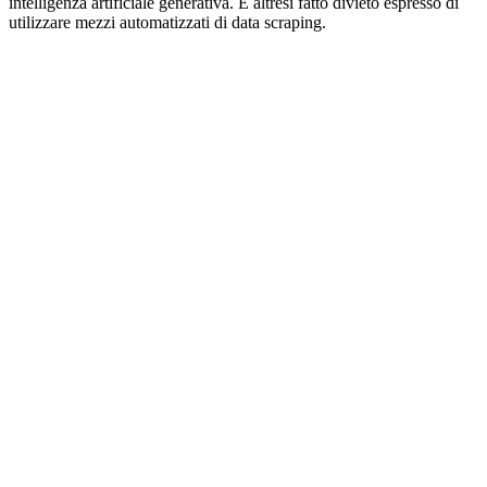
intelligenza artificiale generativa. È altresì fatto divieto espresso di
utilizzare mezzi automatizzati di data scraping.