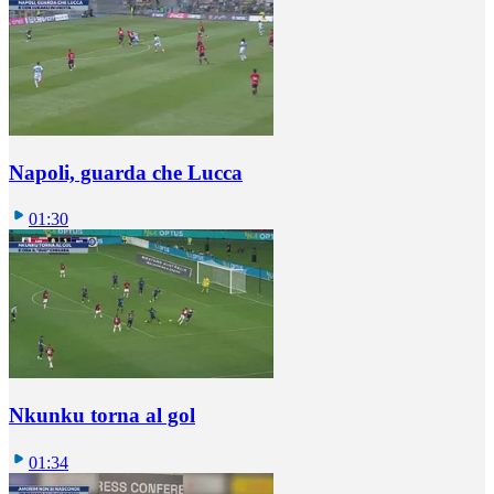
Napoli, guarda che Lucca
01:30
Nkunku torna al gol
01:34