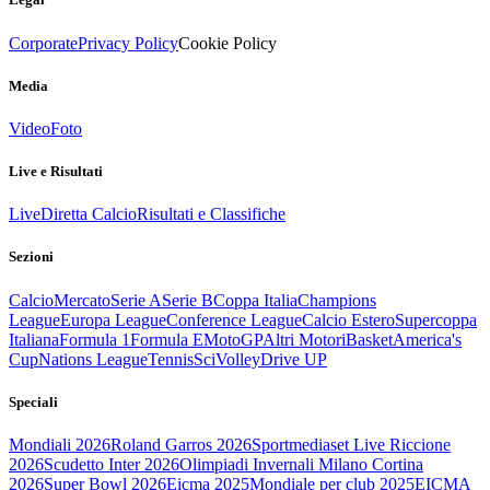
Corporate
Privacy Policy
Cookie Policy
Media
Video
Foto
Live e Risultati
Live
Diretta Calcio
Risultati e Classifiche
Sezioni
Calcio
Mercato
Serie A
Serie B
Coppa Italia
Champions
League
Europa League
Conference League
Calcio Estero
Supercoppa
Italiana
Formula 1
Formula E
MotoGP
Altri Motori
Basket
America's
Cup
Nations League
Tennis
Sci
Volley
Drive UP
Speciali
Mondiali 2026
Roland Garros 2026
Sportmediaset Live Riccione
2026
Scudetto Inter 2026
Olimpiadi Invernali Milano Cortina
2026
Super Bowl 2026
Eicma 2025
Mondiale per club 2025
EICMA