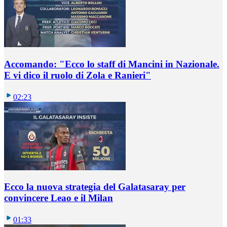
Accomando: "Ecco lo staff di Mancini in Nazionale.
E vi dico il ruolo di Zola e Ranieri"
02:23
Ecco la nuova strategia del Galatasaray per
convincere Leao e il Milan
01:33