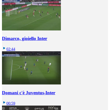
Dimarco, gioiello Inter
02:44
Domani c'è Juventus-Inter
00:59