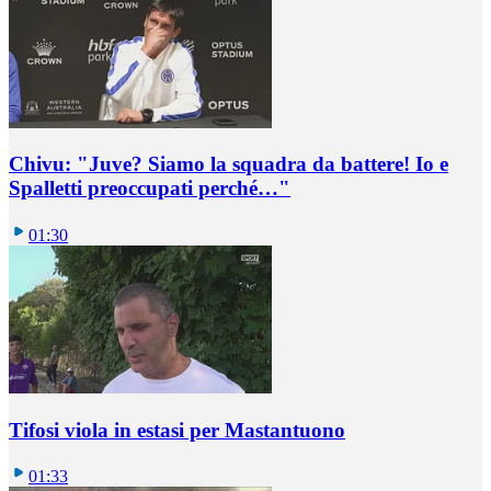
Chivu: "Juve? Siamo la squadra da battere! Io e
Spalletti preoccupati perché…"
01:30
Tifosi viola in estasi per Mastantuono
01:33