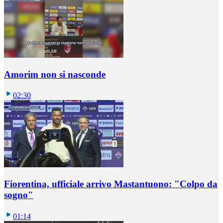
Amorim non si nasconde
02:30
Fiorentina, ufficiale arrivo Mastantuono: "Colpo da
sogno"
01:14