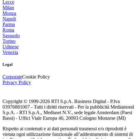
Lecce
Milan
Monza
Napoli
Parma
Roma
Sassuolo
Torino
Udinese
Venezia
Legal
Corporate
Cookie Policy
Privacy Policy
Copyright © 1999-
2026
RTI S.p.A. Business Digital - P.Iva
03976881007 - Tutti i diritti riservati - Per la pubblicità Mediamond
S.p.A. - RTI S.p.A., Mediaset N.V., sede legale Amsterdam (Paesi
Bassi) - Uffici Viale Europa 46, 20093 Cologno Monzese (MI)
Rispetto ai contenuti e ai dati personali trasmessi e/o riprodotti è
vietata ogni utilizzazione funzionale all’addestramento di sistemi di