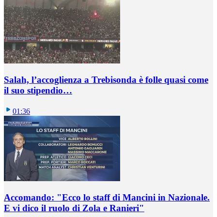
Salah, l’accoglienza a Trebisonda è folle quasi come
il suo stipendio…
01:36
Accomando: "Ecco lo staff di Mancini in Nazionale.
E vi dico il ruolo di Zola e Ranieri"