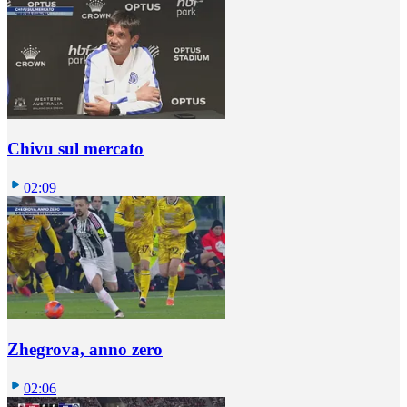
Chivu sul mercato
02:09
Zhegrova, anno zero
02:06