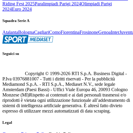
Riding Fest 2025
Paralimpiadi Parigi 2024
Olimpiadi Parigi
2024
Euro 2024
Squadra Serie A
Atalanta
Bologna
Cagliari
Como
Fiorentina
Frosinone
Genoa
Inter
Juvent
Seguici su
Copyright © 1999-
2026
RTI S.p.A. Business Digital -
P.Iva 03976881007 - Tutti i diritti riservati - Per la pubblicità
Mediamond S.p.A. - RTI S.p.A., Mediaset N.V., sede legale
Amsterdam (Paesi Bassi) - Uffici Viale Europa 46, 20093 Cologno
Monzese (MI)
Rispetto ai contenuti e ai dati personali trasmessi e/o
riprodotti è vietata ogni utilizzazione funzionale all’addestramento di
sistemi di intelligenza artificiale generativa. È altresì fatto divieto
espresso di utilizzare mezzi automatizzati di data scraping.
Legal