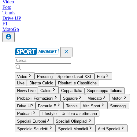
Video
Foto
Tennis
Drive UP
F1
MotoGp
Video
Pressing
Sportmediaset XXL
Foto
Live
Diretta Calcio
Risultati e Classifiche
News Live
Calcio
Coppa Italia
Supercoppa Italiana
Probabili Formazioni
Squadre
Mercato
Motori
Drive UP
Formula E
Tennis
Altri Sport
Sondaggi
Podcast
Lifestyle
Un libro a settimana
Speciali Europei
Speciali Olimpiadi
Speciale Scudetti
Speciali Mondiali
Altri Speciali