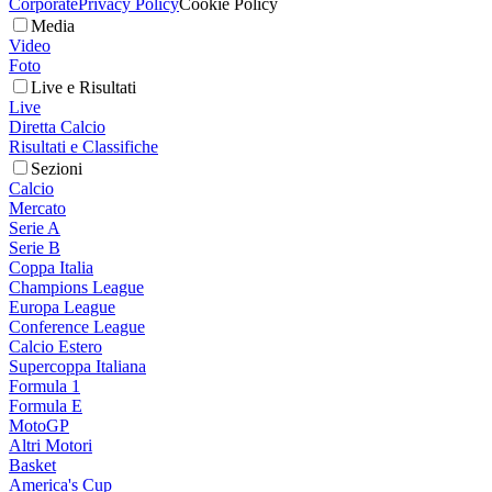
Corporate
Privacy Policy
Cookie Policy
Media
Video
Foto
Live e Risultati
Live
Diretta Calcio
Risultati e Classifiche
Sezioni
Calcio
Mercato
Serie A
Serie B
Coppa Italia
Champions League
Europa League
Conference League
Calcio Estero
Supercoppa Italiana
Formula 1
Formula E
MotoGP
Altri Motori
Basket
America's Cup