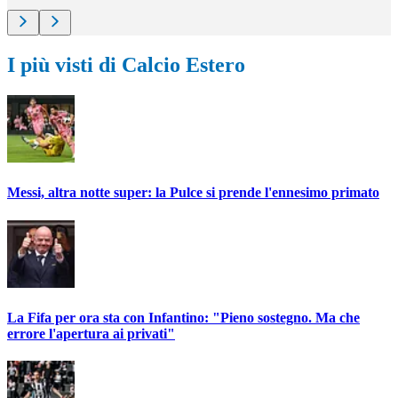
I più visti di Calcio Estero
Messi, altra notte super: la Pulce si prende l'ennesimo primato
La Fifa per ora sta con Infantino: "Pieno sostegno. Ma che
errore l'apertura ai privati"