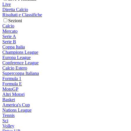
Live
Diretta Calcio
Risultati e Classifiche
Sezioni
Calcio
Mercato
Serie A
Serie B
Coppa Italia
Champions League
Europa League
Conference League
Calcio Estero
Supercoppa Italiana
Formula 1
Formula E
MotoGP
Altri Motori
Basket
America's Cup
Nations League
Tennis
Sci
Volley