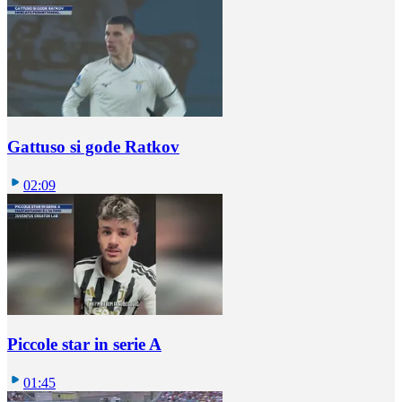
Gattuso si gode Ratkov
02:09
Piccole star in serie A
01:45