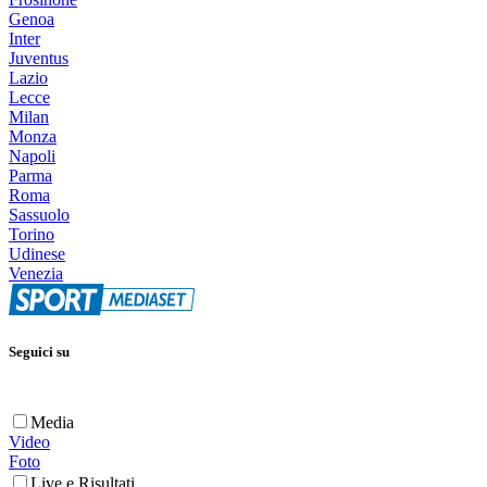
Genoa
Inter
Juventus
Lazio
Lecce
Milan
Monza
Napoli
Parma
Roma
Sassuolo
Torino
Udinese
Venezia
Seguici su
Media
Video
Foto
Live e Risultati