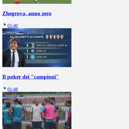
Zhegrova, anno zero
01:40
Il poker dei "campioni"
01:48