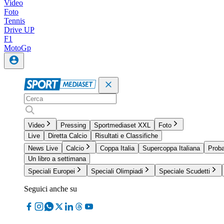
Video
Foto
Tennis
Drive UP
F1
MotoGp
Video
Pressing
Sportmediaset XXL
Foto
Live
Diretta Calcio
Risultati e Classifiche
News Live
Calcio
Coppa Italia
Supercoppa Italiana
Proba
Un libro a settimana
Speciali Europei
Speciali Olimpiadi
Speciale Scudetti
Seguici anche su