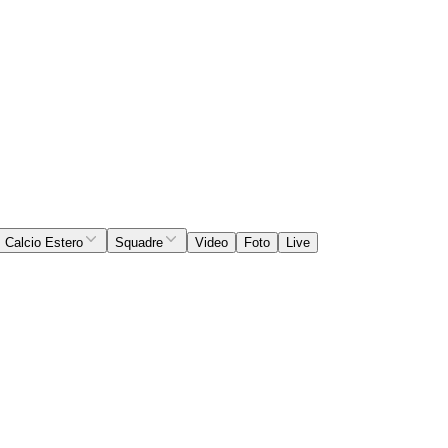
Calcio Estero
Squadre
Video
Foto
Live