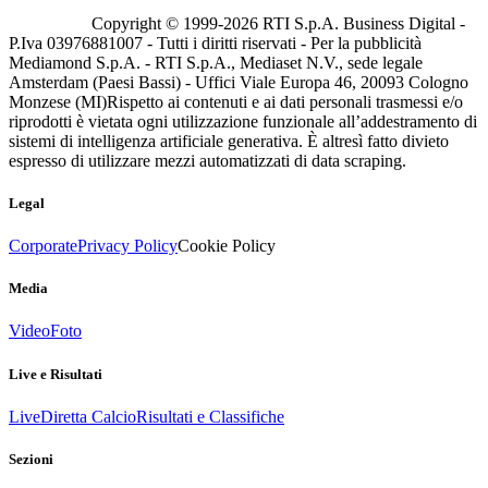
Copyright © 1999-
2026
RTI S.p.A. Business Digital -
P.Iva 03976881007 - Tutti i diritti riservati - Per la pubblicità
Mediamond S.p.A. - RTI S.p.A., Mediaset N.V., sede legale
Amsterdam (Paesi Bassi) - Uffici Viale Europa 46, 20093 Cologno
Monzese (MI)
Rispetto ai contenuti e ai dati personali trasmessi e/o
riprodotti è vietata ogni utilizzazione funzionale all’addestramento di
sistemi di intelligenza artificiale generativa. È altresì fatto divieto
espresso di utilizzare mezzi automatizzati di data scraping.
Legal
Corporate
Privacy Policy
Cookie Policy
Media
Video
Foto
Live e Risultati
Live
Diretta Calcio
Risultati e Classifiche
Sezioni