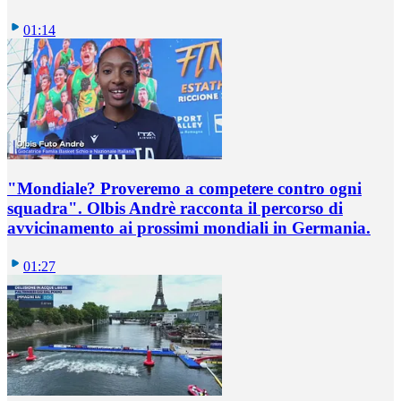
01:14
"Mondiale? Proveremo a competere contro ogni
squadra". Olbis Andrè racconta il percorso di
avvicinamento ai prossimi mondiali in Germania.
01:27