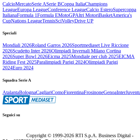
Calcio
Mercato
Serie A
Serie B
Coppa Italia
Champions
League
Europa League
Conference League
Calcio Estero
Supercoppa
Italiana
Formula 1
Formula E
MotoGP
Altri Motori
Basket
America's
Cup
Nations League
Tennis
Sci
Volley
Drive UP
Speciali
Mondiali 2026
Roland Garros 2026
Sportmediaset Live Riccione
2026
Scudetto Inter 2026
Olimpiadi Invernali Milano Cortina
2026
Super Bowl 2026
Eicma 2025
Mondiale per club 2025
EICMA
Riding Fest 2025
Paralimpiadi Parigi 2024
Olimpiadi Parigi
2024
Euro 2024
Squadra Serie A
Atalanta
Bologna
Cagliari
Como
Fiorentina
Frosinone
Genoa
Inter
Juvent
Seguici su
Copyright © 1999-
2026
RTI S.p.A. Business Digital -