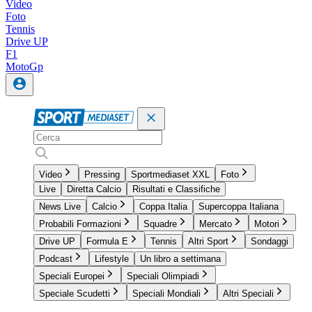
Video
Foto
Tennis
Drive UP
F1
MotoGp
Video
Pressing
Sportmediaset XXL
Foto
Live
Diretta Calcio
Risultati e Classifiche
News Live
Calcio
Coppa Italia
Supercoppa Italiana
Probabili Formazioni
Squadre
Mercato
Motori
Drive UP
Formula E
Tennis
Altri Sport
Sondaggi
Podcast
Lifestyle
Un libro a settimana
Speciali Europei
Speciali Olimpiadi
Speciale Scudetti
Speciali Mondiali
Altri Speciali