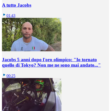
A tutto Jacobs
01:43
Jacobs 5 anni dopo l'oro olimpico: "Io tornato
quello di Tokyo? Non me ne sono mai andato..."
00:25