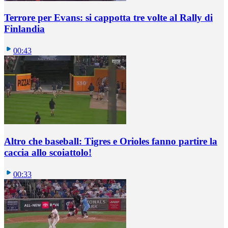
Terrore per Evans: si cappotta tre volte al Rally di
Finlandia
00:43
Altro che baseball: Tigres e Orioles fanno partire la
caccia allo scoiattolo!
00:33