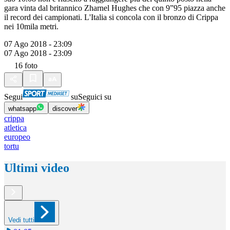
gara vinta dal britannico Zharnel Hughes che con 9”95 piazza anche
il record dei campionati. L'Italia si concola con il bronzo di Crippa
nei 10mila metri.
07 Ago 2018 - 23:09
07 Ago 2018 - 23:09
16
foto
Segui
su
Seguici su
whatsapp
discover
crippa
atletica
europeo
tortu
Ultimi video
Vedi tutti