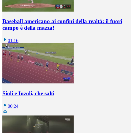
Baseball americano ai confini della realtà: il fuori
campo è della mazza!
01:16
Sioli e Inzoli, che salti
00:24