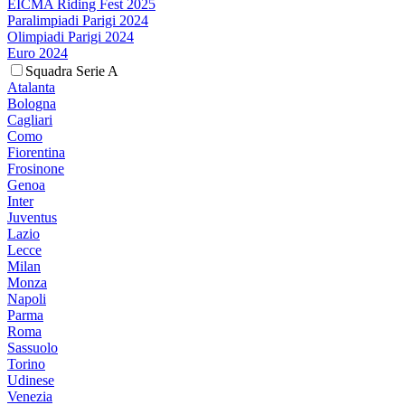
EICMA Riding Fest 2025
Paralimpiadi Parigi 2024
Olimpiadi Parigi 2024
Euro 2024
Squadra Serie A
Atalanta
Bologna
Cagliari
Como
Fiorentina
Frosinone
Genoa
Inter
Juventus
Lazio
Lecce
Milan
Monza
Napoli
Parma
Roma
Sassuolo
Torino
Udinese
Venezia