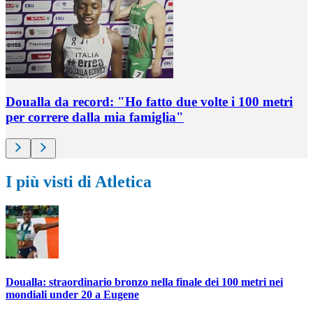
Doualla da record: "Ho fatto due volte i 100 metri
per correre dalla mia famiglia"
I più visti di Atletica
Doualla: straordinario bronzo nella finale dei 100 metri nei
mondiali under 20 a Eugene