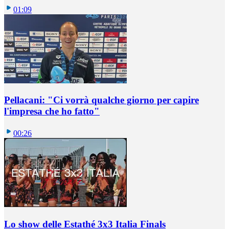
01:09
Pellacani: "Ci vorrà qualche giorno per capire
l'impresa che ho fatto"
00:26
Lo show delle Estathé 3x3 Italia Finals