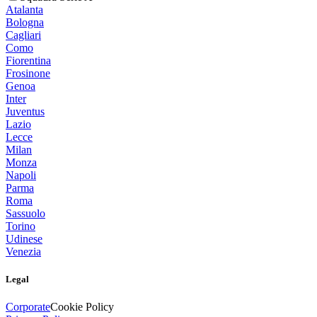
Atalanta
Bologna
Cagliari
Como
Fiorentina
Frosinone
Genoa
Inter
Juventus
Lazio
Lecce
Milan
Monza
Napoli
Parma
Roma
Sassuolo
Torino
Udinese
Venezia
Legal
Corporate
Cookie Policy