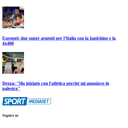
Europei: due super argenti per l’Italia con la Iapichino e la
4x400
Dezza: "Ho iniziato con l'atletica perché mi annoiavo in
palestra"
Seguici su