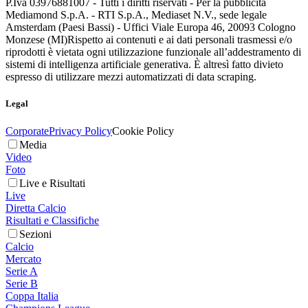
P.Iva 03976881007 - Tutti i diritti riservati - Per la pubblicità
Mediamond S.p.A. - RTI S.p.A., Mediaset N.V., sede legale
Amsterdam (Paesi Bassi) - Uffici Viale Europa 46, 20093 Cologno
Monzese (MI)
Rispetto ai contenuti e ai dati personali trasmessi e/o
riprodotti è vietata ogni utilizzazione funzionale all’addestramento di
sistemi di intelligenza artificiale generativa. È altresì fatto divieto
espresso di utilizzare mezzi automatizzati di data scraping.
Legal
Corporate
Privacy Policy
Cookie Policy
Media
Video
Foto
Live e Risultati
Live
Diretta Calcio
Risultati e Classifiche
Sezioni
Calcio
Mercato
Serie A
Serie B
Coppa Italia