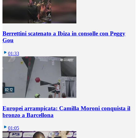
Berrettini scatenato a Ibiza in consolle con Peggy
Gou
01:33
Europei arrampicata: Camilla Moroni conquista il
bronzo a Barcellona
01:05