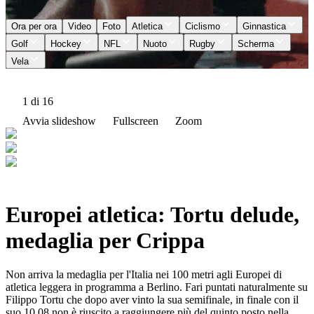
Ora per ora
Video
Foto
Atletica
Ciclismo
Ginnastica
Golf
Hockey
NFL
Nuoto
Rugby
Scherma
Vela
1
di 16
Avvia slideshow
Fullscreen
Zoom
Europei atletica: Tortu delude,
medaglia per Crippa
Non arriva la medaglia per l'Italia nei 100 metri agli Europei di
atletica leggera in programma a Berlino. Fari puntati naturalmente su
Filippo Tortu che dopo aver vinto la sua semifinale, in finale con il
suo 10.08 non è riuscito a raggiungere più del quinto posto nella