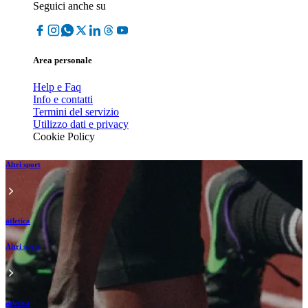
Seguici anche su
Area personale
Help e Faq
Info e contatti
Termini del servizio
Utilizzo dati e privacy
Cookie Policy
Altri sport
atletica
Altri sport
atletica