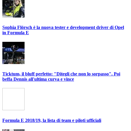
Sophia Flörsch è la nuova tester e development driver di Opel
in Formula E
Ticktum, il bluff perfetto: "Ditegli che non lo sorpasso". Poi
beffa Dennis all'ultima curva e vince
Formula E 2018/19, la lista di team e piloti ufficiali