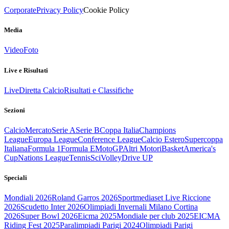
Corporate
Privacy Policy
Cookie Policy
Media
Video
Foto
Live e Risultati
Live
Diretta Calcio
Risultati e Classifiche
Sezioni
Calcio
Mercato
Serie A
Serie B
Coppa Italia
Champions
League
Europa League
Conference League
Calcio Estero
Supercoppa
Italiana
Formula 1
Formula E
MotoGP
Altri Motori
Basket
America's
Cup
Nations League
Tennis
Sci
Volley
Drive UP
Speciali
Mondiali 2026
Roland Garros 2026
Sportmediaset Live Riccione
2026
Scudetto Inter 2026
Olimpiadi Invernali Milano Cortina
2026
Super Bowl 2026
Eicma 2025
Mondiale per club 2025
EICMA
Riding Fest 2025
Paralimpiadi Parigi 2024
Olimpiadi Parigi