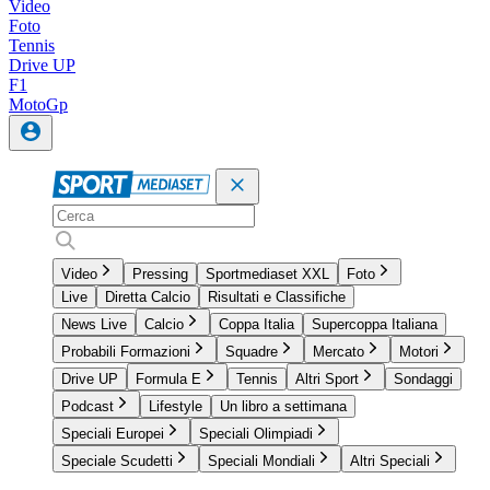
Video
Foto
Tennis
Drive UP
F1
MotoGp
Video
Pressing
Sportmediaset XXL
Foto
Live
Diretta Calcio
Risultati e Classifiche
News Live
Calcio
Coppa Italia
Supercoppa Italiana
Probabili Formazioni
Squadre
Mercato
Motori
Drive UP
Formula E
Tennis
Altri Sport
Sondaggi
Podcast
Lifestyle
Un libro a settimana
Speciali Europei
Speciali Olimpiadi
Speciale Scudetti
Speciali Mondiali
Altri Speciali