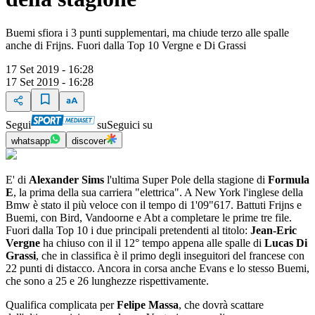
Buemi sfiora i 3 punti supplementari, ma chiude terzo alle spalle
anche di Frijns. Fuori dalla Top 10 Vergne e Di Grassi
17 Set 2019 - 16:28
17 Set 2019 - 16:28
Segui
su
Seguici su
whatsapp
discover
E' di
Alexander Sims
l'ultima Super Pole della stagione di
Formula
E
, la prima della sua carriera "elettrica". A New York l'inglese della
Bmw è stato il più veloce con il tempo di 1'09"617. Battuti Frijns e
Buemi, con Bird, Vandoorne e Abt a completare le prime tre file.
Fuori dalla Top 10 i due principali pretendenti al titolo:
Jean-Eric
Vergne
ha chiuso con il il 12° tempo appena alle spalle di
Lucas Di
Grassi
, che in classifica è il primo degli inseguitori del francese con
22 punti di distacco. Ancora in corsa anche Evans e lo stesso Buemi,
che sono a 25 e 26 lunghezze rispettivamente.
Qualifica complicata per
Felipe Massa
, che dovrà scattare