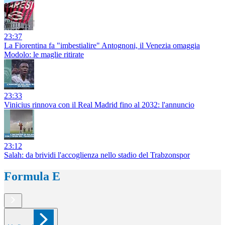
23:37
La Fiorentina fa "imbestialire" Antognoni, il Venezia omaggia
Modolo: le maglie ritirate
23:33
Vinicius rinnova con il Real Madrid fino al 2032: l'annuncio
23:12
Salah: da brividi l'accoglienza nello stadio del Trabzonspor
Formula E