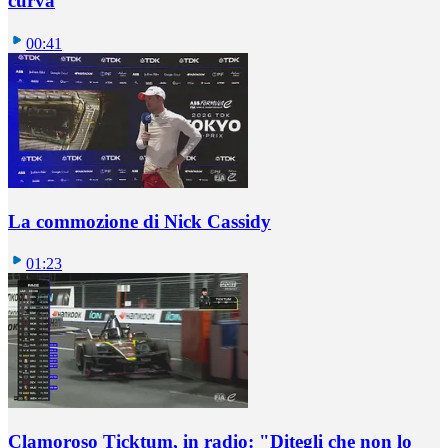
curva
00:41
La commozione di Nick Cassidy
01:23
Clamoroso Ticktum, in radio: "Ditegli che non lo