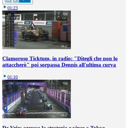
Vedi tutti
01:23
Clamoroso Ticktum, in radio: "Ditegli che non lo
attaccherò" poi sorpassa Dennis all'ultima curva
01:10
De Vries azzecca la strategia e vince a Tokyo