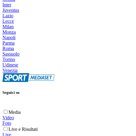
Inter
Juventus
Lazio
Lecce
Milan
Monza
Napoli
Parma
Roma
Sassuolo
Torino
Udinese
Venezia
Seguici su
Media
Video
Foto
Live e Risultati
Live