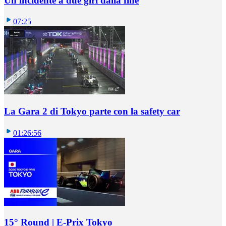
Un incidente a due giri dalla fine
07:25
La Gara 2 di Tokyo parte con la safety car
01:26:56
15° Round | E-Prix Tokyo