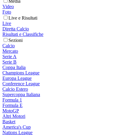
Media
Video
Foto
Live e Risultati
Live
Diretta Calcio
Risultati e Classifiche
Sezioni
Calcio
Mercato
Serie A
Serie B
Coppa Italia
Champions League
Europa League
Conference League
Calcio Estero
Supercoppa Italiana
Formula 1
Formula E
MotoGP
Altri Motori
Basket
America's Cup
Nations League