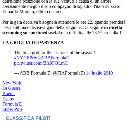
dall'ultima posizione con la sua Venturi a causa di un errore.
Decisamente meglio il suo compagno di squadra, l'italo-svizzero
Edoardo Mortara, ottimo decimo.
Per la gara decisiva bisognerà attendere le ore 22, quando prenderà
il via l'ultima e decisiva gara della stagione. Da seguire
in diretta
streaming su sportmediaset.it
e in differita alle 23.55 su Italia 1.
LA GRIGLIA DI PARTENZA
The final grid for the last race of the season!
#NYCEPrix
#ABBFormulaE
pic.twitter.com/f3Iz9FQLmC
— ABB Formula E (@FIAFormulaE)
14 luglio 2019
New York
Di Grassi
Buemi
Evans
Formula E
Super Pole