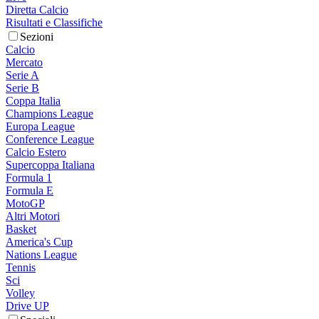
Diretta Calcio
Risultati e Classifiche
Sezioni
Calcio
Mercato
Serie A
Serie B
Coppa Italia
Champions League
Europa League
Conference League
Calcio Estero
Supercoppa Italiana
Formula 1
Formula E
MotoGP
Altri Motori
Basket
America's Cup
Nations League
Tennis
Sci
Volley
Drive UP