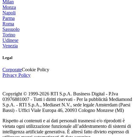
Milan
Monza
Napoli
Parma
Roma
Sassuolo
Torino
Udinese
Venezia
Legal
Corporate
Cookie Policy
Privacy Policy
Copyright © 1999-
2026
RTI S.p.A. Business Digital - P.Iva
03976881007 - Tutti i diritti riservati - Per la pubblicità Mediamond
S.p.A. - RTI S.p.A., Mediaset N.V., sede legale Amsterdam (Paesi
Bassi) - Uffici Viale Europa 46, 20093 Cologno Monzese (MI)
Rispetto ai contenuti e ai dati personali trasmessi e/o riprodotti è
vietata ogni utilizzazione funzionale all’addestramento di sistemi di
intelligenza artificiale generativa. È altresì fatto divieto espresso di