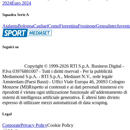
2024
Euro 2024
Squadra Serie A
Atalanta
Bologna
Cagliari
Como
Fiorentina
Frosinone
Genoa
Inter
Juvent
Seguici su
Copyright © 1999-
2026
RTI S.p.A. Business Digital -
P.Iva 03976881007 - Tutti i diritti riservati - Per la pubblicità
Mediamond S.p.A. - RTI S.p.A., Mediaset N.V., sede legale
Amsterdam (Paesi Bassi) - Uffici Viale Europa 46, 20093 Cologno
Monzese (MI)
Rispetto ai contenuti e ai dati personali trasmessi e/o
riprodotti è vietata ogni utilizzazione funzionale all’addestramento di
sistemi di intelligenza artificiale generativa. È altresì fatto divieto
espresso di utilizzare mezzi automatizzati di data scraping.
Legal
Corporate
Privacy Policy
Cookie Policy