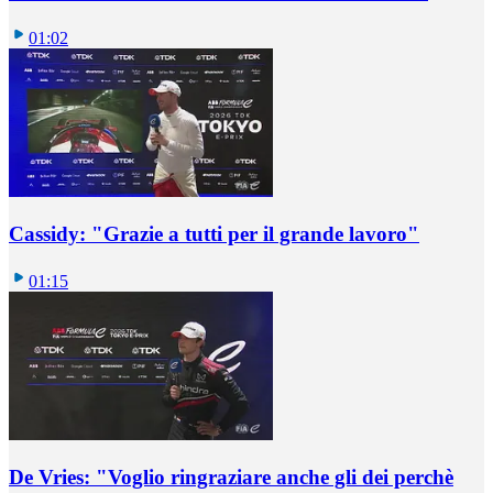
01:02
Cassidy: "Grazie a tutti per il grande lavoro"
01:15
De Vries: "Voglio ringraziare anche gli dei perchè