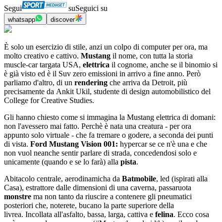
Segui
su
Seguici su
whatsapp
discover
È solo un esercizio di stile, anzi un colpo di computer per ora, ma
molto creativo e cattivo.
Mustang
il nome, con tutta la storia
muscle-car targata USA,
elettrica
il cognome, anche se il binomio si
è già visto ed è il Suv zero emissioni in arrivo a fine anno. Però
parliamo d'altro, di un
rendering
che arriva da Detroit, più
precisamente da Ankit Ukil, studente di design automobilistico del
College for Creative Studies.
Gli hanno chiesto come si immagina la Mustang elettrica di domani:
non l'avessero mai fatto. Perchè è nata una creatura - per ora
appunto solo virtuale - che fa tremare o godere, a seconda dei punti
di vista.
Ford Mustang Vision 001:
hypercar se ce n'è una e che
non vuol neanche sentir parlare di strada, concedendosi solo e
unicamente (quando e se lo farà) alla
pista
.
Abitacolo centrale, aerodinamicha da
Batmobile
, led (ispirati alla
Casa), estrattore dalle dimensioni di una caverna, passaruota
monstre
ma non tanto da riuscire a contenere gli pneumatici
posteriori che, noterete, bucano la parte superiore della
livrea. Incollata all'asfalto, bassa, larga, cattiva e
felina
. Ecco cosa