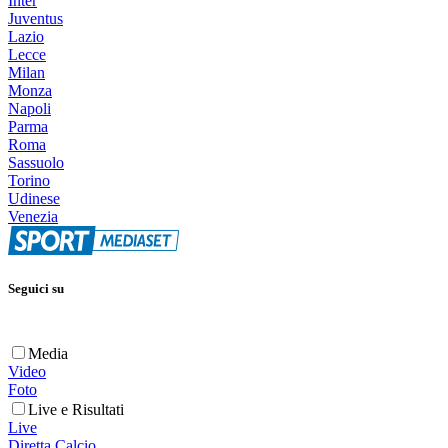
Inter
Juventus
Lazio
Lecce
Milan
Monza
Napoli
Parma
Roma
Sassuolo
Torino
Udinese
Venezia
Seguici su
Media
Video
Foto
Live e Risultati
Live
Diretta Calcio