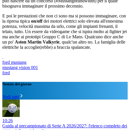
può nascere da un concorso (#Mustangbrandwidth) per il quale
bisognava immaginare il prossimo decennio.
E poi le prestazioni che non ci sono ma si possono immaginare, con
la ripresa tipica
on/off
dei motori elettrici solo elevata all'ennesima
potenza, velocità massima da urlo, come gli impianti frenanti, il
telaio, tutto. Un essere da videogame che si ispira molto ai fighter jet
ma anche ai prototipi Gruppo C di Le Mans. Qualcuno dice anche
un po'
Aston Martin Valkyrie
, qualc'un altro no. La famiglia delle
elettriche la accoglie(rebbe) a braccia spalancate.
ford mustang
mustang vision 001
ford
Notizie del giorno
Vedi tutti
10:26
Guida al precampionato di Serie A 2026/2027: l'elenco completo dei