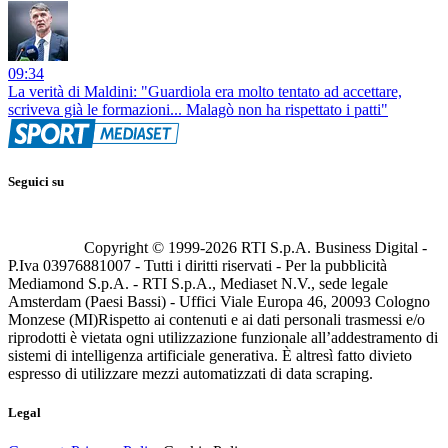
09:34
La verità di Maldini: "Guardiola era molto tentato ad accettare,
scriveva già le formazioni... Malagò non ha rispettato i patti"
Seguici su
Copyright © 1999-
2026
RTI S.p.A. Business Digital -
P.Iva 03976881007 - Tutti i diritti riservati - Per la pubblicità
Mediamond S.p.A. - RTI S.p.A., Mediaset N.V., sede legale
Amsterdam (Paesi Bassi) - Uffici Viale Europa 46, 20093 Cologno
Monzese (MI)
Rispetto ai contenuti e ai dati personali trasmessi e/o
riprodotti è vietata ogni utilizzazione funzionale all’addestramento di
sistemi di intelligenza artificiale generativa. È altresì fatto divieto
espresso di utilizzare mezzi automatizzati di data scraping.
Legal