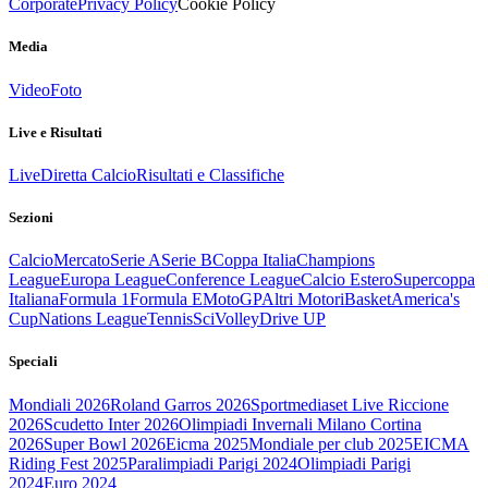
Corporate
Privacy Policy
Cookie Policy
Media
Video
Foto
Live e Risultati
Live
Diretta Calcio
Risultati e Classifiche
Sezioni
Calcio
Mercato
Serie A
Serie B
Coppa Italia
Champions
League
Europa League
Conference League
Calcio Estero
Supercoppa
Italiana
Formula 1
Formula E
MotoGP
Altri Motori
Basket
America's
Cup
Nations League
Tennis
Sci
Volley
Drive UP
Speciali
Mondiali 2026
Roland Garros 2026
Sportmediaset Live Riccione
2026
Scudetto Inter 2026
Olimpiadi Invernali Milano Cortina
2026
Super Bowl 2026
Eicma 2025
Mondiale per club 2025
EICMA
Riding Fest 2025
Paralimpiadi Parigi 2024
Olimpiadi Parigi
2024
Euro 2024