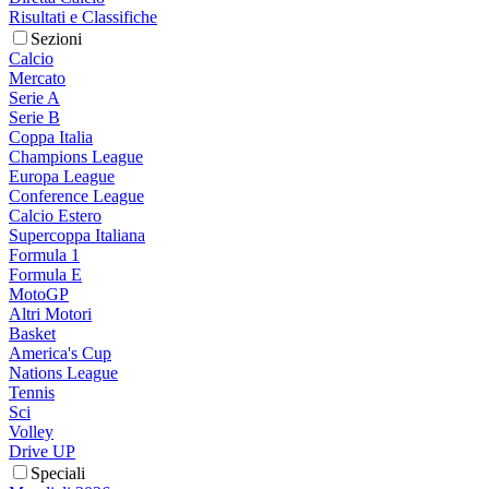
Risultati e Classifiche
Sezioni
Calcio
Mercato
Serie A
Serie B
Coppa Italia
Champions League
Europa League
Conference League
Calcio Estero
Supercoppa Italiana
Formula 1
Formula E
MotoGP
Altri Motori
Basket
America's Cup
Nations League
Tennis
Sci
Volley
Drive UP
Speciali