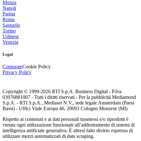
Monza
Napoli
Parma
Roma
Sassuolo
Torino
Udinese
Venezia
Legal
Corporate
Cookie Policy
Privacy Policy
Copyright © 1999-
2026
RTI S.p.A. Business Digital - P.Iva
03976881007 - Tutti i diritti riservati - Per la pubblicità Mediamond
S.p.A. - RTI S.p.A., Mediaset N.V., sede legale Amsterdam (Paesi
Bassi) - Uffici Viale Europa 46, 20093 Cologno Monzese (MI)
Rispetto ai contenuti e ai dati personali trasmessi e/o riprodotti è
vietata ogni utilizzazione funzionale all’addestramento di sistemi di
intelligenza artificiale generativa. È altresì fatto divieto espresso di
utilizzare mezzi automatizzati di data scraping.