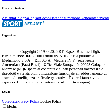
Squadra Serie A
Atalanta
Bologna
Cagliari
Como
Fiorentina
Frosinone
Genoa
Inter
Juvent
Seguici su
Copyright © 1999-
2026
RTI S.p.A. Business Digital -
P.Iva 03976881007 - Tutti i diritti riservati - Per la pubblicità
Mediamond S.p.A. - RTI S.p.A., Mediaset N.V., sede legale
Amsterdam (Paesi Bassi) - Uffici Viale Europa 46, 20093 Cologno
Monzese (MI)
Rispetto ai contenuti e ai dati personali trasmessi e/o
riprodotti è vietata ogni utilizzazione funzionale all’addestramento di
sistemi di intelligenza artificiale generativa. È altresì fatto divieto
espresso di utilizzare mezzi automatizzati di data scraping.
Legal
Corporate
Privacy Policy
Cookie Policy
Media