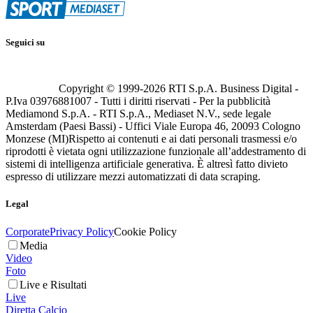
Seguici su
Copyright © 1999-
2026
RTI S.p.A. Business Digital -
P.Iva 03976881007 - Tutti i diritti riservati - Per la pubblicità
Mediamond S.p.A. - RTI S.p.A., Mediaset N.V., sede legale
Amsterdam (Paesi Bassi) - Uffici Viale Europa 46, 20093 Cologno
Monzese (MI)
Rispetto ai contenuti e ai dati personali trasmessi e/o
riprodotti è vietata ogni utilizzazione funzionale all’addestramento di
sistemi di intelligenza artificiale generativa. È altresì fatto divieto
espresso di utilizzare mezzi automatizzati di data scraping.
Legal
Corporate
Privacy Policy
Cookie Policy
Media
Video
Foto
Live e Risultati
Live
Diretta Calcio