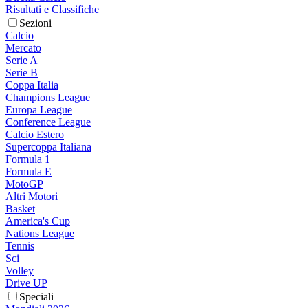
Risultati e Classifiche
Sezioni
Calcio
Mercato
Serie A
Serie B
Coppa Italia
Champions League
Europa League
Conference League
Calcio Estero
Supercoppa Italiana
Formula 1
Formula E
MotoGP
Altri Motori
Basket
America's Cup
Nations League
Tennis
Sci
Volley
Drive UP
Speciali