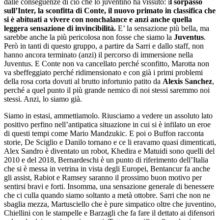
dalle conseguenze di ciò che lo juventino ha vissuto: i
l sorpasso
sull’Inter, la sconfitta di Conte, il nuovo primato in classifica che
si è abituati a vivere con nonchalance e anzi anche quella
leggera sensazione di invincibilità.
E’ la sensazione più bella, ma
sarebbe anche la più pericolosa non fosse che siamo la
Juventus
.
Però in tanti di questo gruppo, a partire da Sarri e dallo staff, non
hanno ancora terminato (anzi) il percorso di immersione nella
Juventus. E Conte non va cancellato perché sconfitto, Marotta non
va sbeffeggiato perché ridimensionato e con già i primi problemi
della rosa corta dovuti al brutto infortunio patito da
Alexis Sanchez
,
perché a quel punto il più grande nemico di noi stessi saremmo noi
stessi. Anzi, lo siamo già.
Siamo in estasi, ammettiamolo. Riusciamo a vedere un assoluto lato
positivo perfino nell’antipatica situazione in cui si è infilato un eroe
di questi tempi come Mario Mandzukic. E poi o Buffon racconta
storie, De Sciglio e Danilo tornano e ce li eravamo quasi dimenticati,
Alex Sandro è diventato un robot, Khedira e Matuidi sono quelli del
2010 e del 2018, Bernardeschi è un punto di riferimento dell’Italia
che si è messa in vetrina in vista degli Europei, Bentancur fa anche
gli assist, Rabiot e Ramsey saranno il prossimo buon motivo per
sentirsi bravi e forti. Insomma, una sensazione generale di benessere
che ci culla quando siamo soltanto a metà ottobre. Sarri che non ne
sbaglia mezza, Martusciello che è pure simpatico oltre che juventino,
Chiellini con le stampelle e Barzagli che fa fare il dettato ai difensori