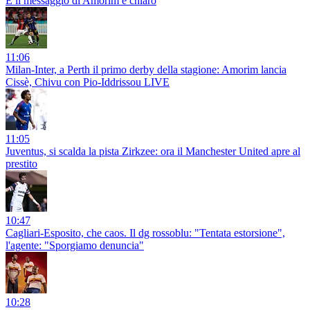
E il messaggio di Amorim è chiaro
11:06
Milan-Inter, a Perth il primo derby della stagione: Amorim lancia
Cissè, Chivu con Pio-Iddrissou LIVE
11:05
Juventus, si scalda la pista Zirkzee: ora il Manchester United apre al
prestito
10:47
Cagliari-Esposito, che caos. Il dg rossoblu: "Tentata estorsione",
l'agente: "Sporgiamo denuncia"
10:28