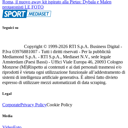
Roma, il nuovo away kit ispirato alla Pietas: Dybala e Malen
protagonisti LE FOTO
Seguici su
Copyright © 1999-
2026
RTI S.p.A. Business Digital -
P.Iva 03976881007 - Tutti i diritti riservati - Per la pubblicità
Mediamond S.p.A. - RTI S.p.A., Mediaset N.V., sede legale
Amsterdam (Paesi Bassi) - Uffici Viale Europa 46, 20093 Cologno
Monzese (MI)
Rispetto ai contenuti e ai dati personali trasmessi e/o
riprodotti è vietata ogni utilizzazione funzionale all’addestramento di
sistemi di intelligenza artificiale generativa. È altresì fatto divieto
espresso di utilizzare mezzi automatizzati di data scraping.
Legal
Corporate
Privacy Policy
Cookie Policy
Media
Video
Foto