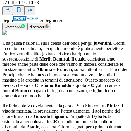
22 Ott 2019 - 10:23
Segui
su
Seguici su
whatsapp
discover
Una pausa nazionali sulla cresta dell’onda per gli
juventini
. Giorni
in cui tutto è patinato, nei quali il mondo è praticamente perfetto e
l’unico vero dibattito (extracalcistico) ha riguardato la
sovraesposizione di
Merih Demiral
. Il quale, calcisticamente,
farebbe anche parte delle cose che vanno in discesa considerate le
prestazioni contro
Albania e Francia
, soprattutto il test al Parco dei
Principi che ne ha messo in mostra ancora una volta le doti di
mastino e la crescita in termini di attenzione. Questo spaccato da
favola, che va da
Cristiano Ronaldo
a quota 700 gol in carriera
fino al
Bonucci
papà di tutti gli italiani azzurri, è figlio di una
domenica sera non banale.
Il riferimento va ovviamente alla gara di San Siro contro
l’Inter
. La
vittoria meritata, la prestazione, l’atteggiamento, il gol partita del
cuore firmato da
Gonzalo Higuain
, l’impatto di
Dybala
, la
sistematica pericolosità di
CR7
, i mille milioni e che palloni
distribuiti da
Pjanic
, eccetera. Giorni segnati però principalmente