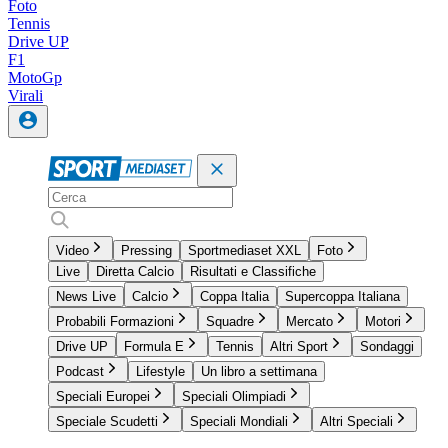
Foto
Tennis
Drive UP
F1
MotoGp
Virali
Video
Pressing
Sportmediaset XXL
Foto
Live
Diretta Calcio
Risultati e Classifiche
News Live
Calcio
Coppa Italia
Supercoppa Italiana
Probabili Formazioni
Squadre
Mercato
Motori
Drive UP
Formula E
Tennis
Altri Sport
Sondaggi
Podcast
Lifestyle
Un libro a settimana
Speciali Europei
Speciali Olimpiadi
Speciale Scudetti
Speciali Mondiali
Altri Speciali