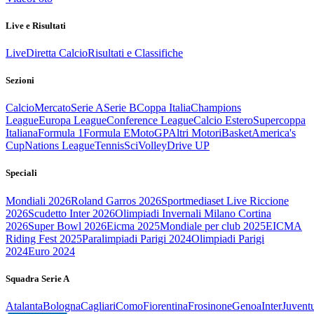
Live e Risultati
Live
Diretta Calcio
Risultati e Classifiche
Sezioni
Calcio
Mercato
Serie A
Serie B
Coppa Italia
Champions
League
Europa League
Conference League
Calcio Estero
Supercoppa
Italiana
Formula 1
Formula E
MotoGP
Altri Motori
Basket
America's
Cup
Nations League
Tennis
Sci
Volley
Drive UP
Speciali
Mondiali 2026
Roland Garros 2026
Sportmediaset Live Riccione
2026
Scudetto Inter 2026
Olimpiadi Invernali Milano Cortina
2026
Super Bowl 2026
Eicma 2025
Mondiale per club 2025
EICMA
Riding Fest 2025
Paralimpiadi Parigi 2024
Olimpiadi Parigi
2024
Euro 2024
Squadra Serie A
Atalanta
Bologna
Cagliari
Como
Fiorentina
Frosinone
Genoa
Inter
Juvent