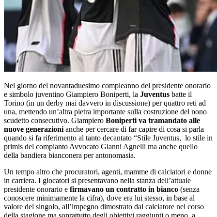
Nel giorno del novantaduesimo compleanno del presidente onorario
e simbolo juventino Giampiero Boniperti, la
Juventus
batte il
Torino (in un derby mai davvero in discussione) per quattro reti ad
una, mettendo un’altra pietra importante sulla costruzione del nono
scudetto consecutivo. Giampiero
Boniperti va tramandato alle
nuove generazioni
anche per cercare di far capire di cosa si parla
quando si fa riferimento al tanto decantato “Stile Juventus, lo stile in
primis del compianto Avvocato Gianni Agnelli ma anche quello
della bandiera bianconera per antonomasia.
Un tempo altro che procuratori, agenti, mamme di calciatori e donne
in carriera. I giocatori si presentavano nella stanza dell’attuale
presidente onorario e
firmavano un contratto in bianco
(senza
conoscere minimamente la cifra), dove era lui stesso, in base al
valore del singolo, all’impegno dimostrato dal calciatore nel corso
della stagione ma soprattutto degli obiettivi raggiunti o meno, a