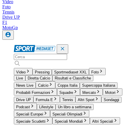
Video
Foto
Tennis
Drive UP
F1
MotoGp
Video
Pressing
Sportmediaset XXL
Foto
Live
Diretta Calcio
Risultati e Classifiche
News Live
Calcio
Coppa Italia
Supercoppa Italiana
Probabili Formazioni
Squadre
Mercato
Motori
Drive UP
Formula E
Tennis
Altri Sport
Sondaggi
Podcast
Lifestyle
Un libro a settimana
Speciali Europei
Speciali Olimpiadi
Speciale Scudetti
Speciali Mondiali
Altri Speciali