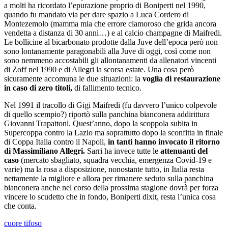
a molti ha ricordato l’epurazione proprio di Boniperti nel 1990,
quando fu mandato via per dare spazio a Luca Cordero di
Montezemolo (mamma mia che errore clamoroso che grida ancora
vendetta a distanza di 30 anni…) e al calcio champagne di Maifredi.
Le bollicine al bicarbonato prodotte dalla Juve dell’epoca però non
sono lontanamente paragonabili alla Juve di oggi, così come non
sono nemmeno accostabili gli allontanamenti da allenatori vincenti
di Zoff nel 1990 e di Allegri la scorsa estate. Una cosa però
sicuramente accomuna le due situazioni: la
voglia di restaurazione
in caso di zero titoli,
di fallimento tecnico.
Nel 1991 il tracollo di Gigi Maifredi (fu davvero l’unico colpevole
di quello scempio?) riportò sulla panchina bianconera addirittura
Giovanni Trapattoni. Quest’anno, dopo la scoppola subita in
Supercoppa contro la Lazio ma soprattutto dopo la sconfitta in finale
di Coppa Italia contro il Napoli,
in tanti hanno invocato il ritorno
di Massimiliano Allegri.
Sarri ha invece tutte le
attenuanti del
caso
(mercato sbagliato, squadra vecchia, emergenza Covid-19 e
varie) ma la rosa a disposizione, nonostante tutto, in Italia resta
nettamente la migliore e allora per rimanere seduto sulla panchina
bianconera anche nel corso della prossima stagione dovrà per forza
vincere lo scudetto che in fondo, Boniperti dixit, resta l’unica cosa
che conta.
cuore tifoso