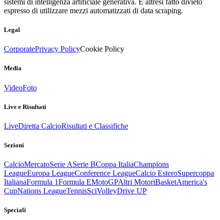
sistemi di intelligenza artificiale generativa. È altresì fatto divieto
espresso di utilizzare mezzi automatizzati di data scraping.
Legal
Corporate
Privacy Policy
Cookie Policy
Media
Video
Foto
Live e Risultati
Live
Diretta Calcio
Risultati e Classifiche
Sezioni
Calcio
Mercato
Serie A
Serie B
Coppa Italia
Champions
League
Europa League
Conference League
Calcio Estero
Supercoppa
Italiana
Formula 1
Formula E
MotoGP
Altri Motori
Basket
America's
Cup
Nations League
Tennis
Sci
Volley
Drive UP
Speciali