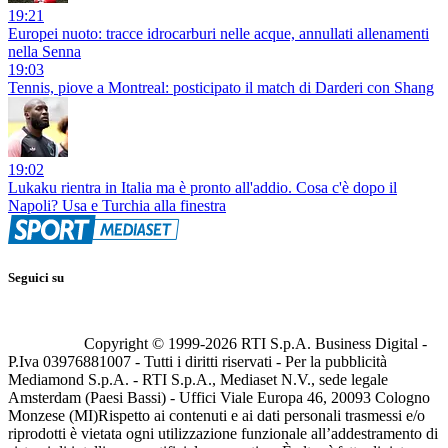
19:21
Europei nuoto: tracce idrocarburi nelle acque, annullati allenamenti
nella Senna
19:03
Tennis, piove a Montreal: posticipato il match di Darderi con Shang
19:02
Lukaku rientra in Italia ma è pronto all'addio. Cosa c'è dopo il
Napoli? Usa e Turchia alla finestra
Seguici su
Copyright © 1999-
2026
RTI S.p.A. Business Digital -
P.Iva 03976881007 - Tutti i diritti riservati - Per la pubblicità
Mediamond S.p.A. - RTI S.p.A., Mediaset N.V., sede legale
Amsterdam (Paesi Bassi) - Uffici Viale Europa 46, 20093 Cologno
Monzese (MI)
Rispetto ai contenuti e ai dati personali trasmessi e/o
riprodotti è vietata ogni utilizzazione funzionale all’addestramento di