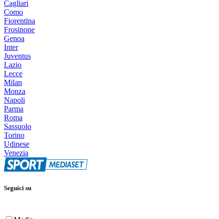
Cagliari
Como
Fiorentina
Frosinone
Genoa
Inter
Juventus
Lazio
Lecce
Milan
Monza
Napoli
Parma
Roma
Sassuolo
Torino
Udinese
Venezia
Seguici su