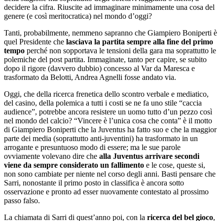
decidere la cifra. Riuscite ad immaginare minimamente una cosa del
genere (e così meritocratica) nel mondo d’oggi?
Tanti, probabilmente, nemmeno sapranno che Giampiero Boniperti è
quel Presidente che
lasciava la partita sempre alla fine del primo
tempo
perché non sopportava le tensioni della gara ma soprattutto le
polemiche del post partita. Immaginate, tanto per capire, se subito
dopo il rigore (davvero dubbio) concesso al Var da Maresca e
trasformato da Belotti, Andrea Agnelli fosse andato via.
Oggi, che della ricerca frenetica dello scontro verbale e mediatico,
del casino, della polemica a tutti i costi se ne fa uno stile “caccia
audience”, potrebbe ancora resistere un uomo tutto d’un pezzo così
nel mondo del calcio? “Vincere è l’unica cosa che conta” è il motto
di Giampiero Boniperti che la Juventus ha fatto suo e che la maggior
parte dei media (soprattutto anti-juventini) ha trasformato in un
arrogante e presuntuoso modo di essere; ma le sue parole
ovviamente volevano dire che
alla Juventus arrivare secondi
viene da sempre considerato un fallimento
e le cose, queste si,
non sono cambiate per niente nel corso degli anni. Basti pensare che
Sarri, nonostante il primo posto in classifica è ancora sotto
osservazione e pronto ad esser nuovamente contestato al prossimo
passo falso.
La chiamata di Sarri di quest’anno poi, con la
ricerca del bel gioco
,