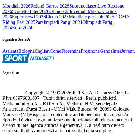
Mondiali 2026
Roland Garros 2026
Sportmediaset Live Riccione
2026
Scudetto Inter 2026
Olimpiadi Invernali Milano Cortina
2026
Super Bowl 2026
Eicma 2025
Mondiale per club 2025
EICMA
Riding Fest 2025
Paralimpiadi Parigi 2024
Olimpiadi Parigi
2024
Euro 2024
Squadra Serie A
Atalanta
Bologna
Cagliari
Como
Fiorentina
Frosinone
Genoa
Inter
Juvent
Seguici su
Copyright © 1999-
2026
RTI S.p.A. Business Digital -
P.Iva 03976881007 - Tutti i diritti riservati - Per la pubblicità
Mediamond S.p.A. - RTI S.p.A., Mediaset N.V., sede legale
Amsterdam (Paesi Bassi) - Uffici Viale Europa 46, 20093 Cologno
Monzese (MI)
Rispetto ai contenuti e ai dati personali trasmessi e/o
riprodotti è vietata ogni utilizzazione funzionale all’addestramento di
sistemi di intelligenza artificiale generativa. È altresì fatto divieto
espresso di utilizzare mezzi automatizzati di data scraping.