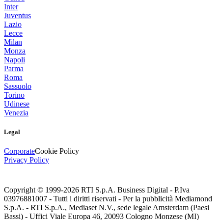
Inter
Juventus
Lazio
Lecce
Milan
Monza
Napoli
Parma
Roma
Sassuolo
Torino
Udinese
Venezia
Legal
Corporate
Cookie Policy
Privacy Policy
Copyright © 1999-
2026
RTI S.p.A. Business Digital - P.Iva
03976881007 - Tutti i diritti riservati - Per la pubblicità Mediamond
S.p.A. - RTI S.p.A., Mediaset N.V., sede legale Amsterdam (Paesi
Bassi) - Uffici Viale Europa 46, 20093 Cologno Monzese (MI)