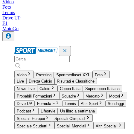
Video
Foto
Tennis
Drive UP
F1
MotoGp
Video
Pressing
Sportmediaset XXL
Foto
Live
Diretta Calcio
Risultati e Classifiche
News Live
Calcio
Coppa Italia
Supercoppa Italiana
Probabili Formazioni
Squadre
Mercato
Motori
Drive UP
Formula E
Tennis
Altri Sport
Sondaggi
Podcast
Lifestyle
Un libro a settimana
Speciali Europei
Speciali Olimpiadi
Speciale Scudetti
Speciali Mondiali
Altri Speciali