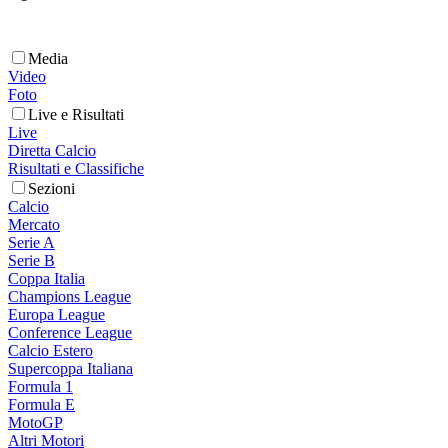
Media
Video
Foto
Live e Risultati
Live
Diretta Calcio
Risultati e Classifiche
Sezioni
Calcio
Mercato
Serie A
Serie B
Coppa Italia
Champions League
Europa League
Conference League
Calcio Estero
Supercoppa Italiana
Formula 1
Formula E
MotoGP
Altri Motori