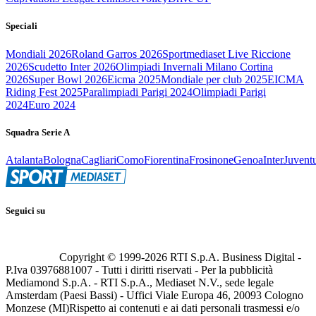
Speciali
Mondiali 2026
Roland Garros 2026
Sportmediaset Live Riccione
2026
Scudetto Inter 2026
Olimpiadi Invernali Milano Cortina
2026
Super Bowl 2026
Eicma 2025
Mondiale per club 2025
EICMA
Riding Fest 2025
Paralimpiadi Parigi 2024
Olimpiadi Parigi
2024
Euro 2024
Squadra Serie A
Atalanta
Bologna
Cagliari
Como
Fiorentina
Frosinone
Genoa
Inter
Juvent
Seguici su
Copyright © 1999-
2026
RTI S.p.A. Business Digital -
P.Iva 03976881007 - Tutti i diritti riservati - Per la pubblicità
Mediamond S.p.A. - RTI S.p.A., Mediaset N.V., sede legale
Amsterdam (Paesi Bassi) - Uffici Viale Europa 46, 20093 Cologno
Monzese (MI)
Rispetto ai contenuti e ai dati personali trasmessi e/o