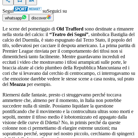
Segui
su
Seguici su
whatsapp
discover
Le scene del pomeriggio di
Old Trafford
sono destinate a rimanere
nella storia del calcio: il
“Teatro dei Sogni”
, simbolica Bastiglia del
calcio del Duemila, è stato espugnato dal Terzo Stato, il popolo del
tifo, sollevatosi per cacciare il despota americano. La prima partita di
Premier League rinviata per il comportamento dei tifosi non si
dimenticherà tanto facilmente. Mentre guardavamo increduli ed
eccitati i video che mostravamo i tifosi arrampicati sulle porte, le
braccia alzate al cielo plumbeo della Repubblica Mancuniana ed i
cori che si levavano dal cerchio di centrocampo, ci interrogavamo su
che emozione darebbe vedere le stesse scene a casa nostra, sul prato
del
Meazza
per esempio.
Riemersi dalle fantasie, presto ci struggevamo perché toccava
ammettere che, almeno per il momento, in Italia non potrebbe
succedere nulla di simile. Possiamo liquidare la questione
pontificando che il movimento e la controcultura ultras sono morti e
sepolti, mentre il tifoso medio è lobotomizzato ed appagato dalla
visione delle curve di Diletta? No, in primis perché da queste
colonne non ci permettiamo di elargire estreme unzioni; ma
soprattutto perché, seppur nel nostro piccolo, cerchiamo di spingerci