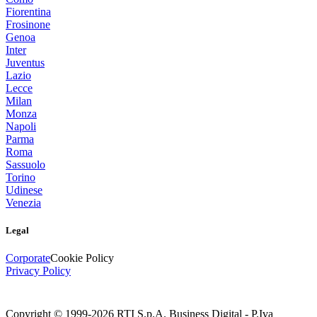
Fiorentina
Frosinone
Genoa
Inter
Juventus
Lazio
Lecce
Milan
Monza
Napoli
Parma
Roma
Sassuolo
Torino
Udinese
Venezia
Legal
Corporate
Cookie Policy
Privacy Policy
Copyright © 1999-
2026
RTI S.p.A. Business Digital - P.Iva