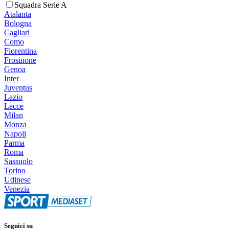
Squadra Serie A
Atalanta
Bologna
Cagliari
Como
Fiorentina
Frosinone
Genoa
Inter
Juventus
Lazio
Lecce
Milan
Monza
Napoli
Parma
Roma
Sassuolo
Torino
Udinese
Venezia
Seguici su