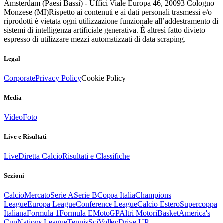
Amsterdam (Paesi Bassi) - Uffici Viale Europa 46, 20093 Cologno
Monzese (MI)
Rispetto ai contenuti e ai dati personali trasmessi e/o
riprodotti è vietata ogni utilizzazione funzionale all’addestramento di
sistemi di intelligenza artificiale generativa. È altresì fatto divieto
espresso di utilizzare mezzi automatizzati di data scraping.
Legal
Corporate
Privacy Policy
Cookie Policy
Media
Video
Foto
Live e Risultati
Live
Diretta Calcio
Risultati e Classifiche
Sezioni
Calcio
Mercato
Serie A
Serie B
Coppa Italia
Champions
League
Europa League
Conference League
Calcio Estero
Supercoppa
Italiana
Formula 1
Formula E
MotoGP
Altri Motori
Basket
America's
Cup
Nations League
Tennis
Sci
Volley
Drive UP