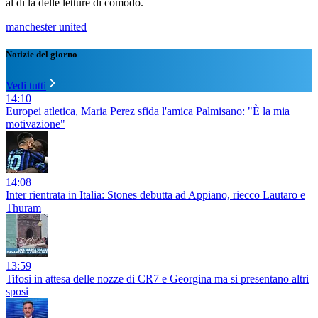
al di là delle letture di comodo.
manchester united
Notizie del giorno
Vedi tutti
14:10
Europei atletica, Maria Perez sfida l'amica Palmisano: "È la mia
motivazione"
14:08
Inter rientrata in Italia: Stones debutta ad Appiano, riecco Lautaro e
Thuram
13:59
Tifosi in attesa delle nozze di CR7 e Georgina ma si presentano altri
sposi