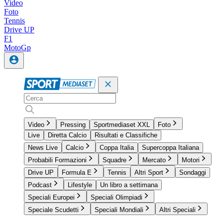
Video
Foto
Tennis
Drive UP
F1
MotoGp
Video
Pressing
Sportmediaset XXL
Foto
Live
Diretta Calcio
Risultati e Classifiche
News Live
Calcio
Coppa Italia
Supercoppa Italiana
Probabili Formazioni
Squadre
Mercato
Motori
Drive UP
Formula E
Tennis
Altri Sport
Sondaggi
Podcast
Lifestyle
Un libro a settimana
Speciali Europei
Speciali Olimpiadi
Speciale Scudetti
Speciali Mondiali
Altri Speciali