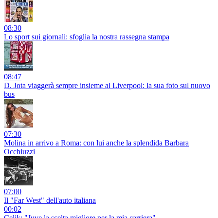
08:30
Lo sport sui giornali: sfoglia la nostra rassegna stampa
08:47
D. Jota viaggerà sempre insieme al Liverpool: la sua foto sul nuovo
bus
07:30
Molina in arrivo a Roma: con lui anche la splendida Barbara
Occhiuzzi
07:00
Il "Far West" dell'auto italiana
00:02
Celik: "Juve la scelta migliore per la mia carriera"