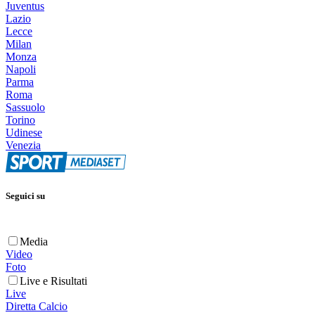
Juventus
Lazio
Lecce
Milan
Monza
Napoli
Parma
Roma
Sassuolo
Torino
Udinese
Venezia
Seguici su
Media
Video
Foto
Live e Risultati
Live
Diretta Calcio