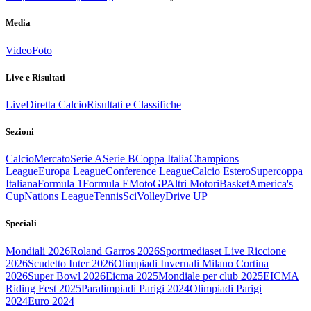
Media
Video
Foto
Live e Risultati
Live
Diretta Calcio
Risultati e Classifiche
Sezioni
Calcio
Mercato
Serie A
Serie B
Coppa Italia
Champions
League
Europa League
Conference League
Calcio Estero
Supercoppa
Italiana
Formula 1
Formula E
MotoGP
Altri Motori
Basket
America's
Cup
Nations League
Tennis
Sci
Volley
Drive UP
Speciali
Mondiali 2026
Roland Garros 2026
Sportmediaset Live Riccione
2026
Scudetto Inter 2026
Olimpiadi Invernali Milano Cortina
2026
Super Bowl 2026
Eicma 2025
Mondiale per club 2025
EICMA
Riding Fest 2025
Paralimpiadi Parigi 2024
Olimpiadi Parigi
2024
Euro 2024