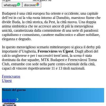
whatsapp
discover
Budapest è una città europea fra oriente e occidente, una capitale
dell’est in cui la vita ruota intorno al Danubio, maestoso fiume che
divide Buda, la città storica, da Pest, la città nuova. Una doppia
anima simbiotica che ne accresce ancor di più la meravigliosa
unicità, caratterizzata dalla commistione di una serie di paradossi:
capitalismo e comunismo, carattere malinconico e allure nobiliare,
eleganza e degrado.
In questo meraviglioso scenario mitteleuropeo si gioca il derby più
importante d’Ungheria,
Ferencváros vs Újpest
. Dagli albori del
calcio ungherese e per i successivi trent’anni, la scena è stata
dominata da due squadre, MTK Budapest e Ferencvárosi Torna
Club, entrambe con sede nella parte centro-orientale della città,
capaci di vincere rispettivamente 11 e 13 titoli nazionali.
Ferencvaros
Ujpest
Notizie del giorno
Vedi tutti