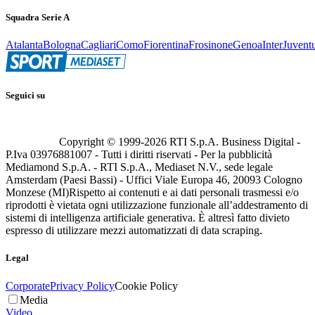
Squadra Serie A
Atalanta
Bologna
Cagliari
Como
Fiorentina
Frosinone
Genoa
Inter
Juvent
Seguici su
Copyright © 1999-
2026
RTI S.p.A. Business Digital -
P.Iva 03976881007 - Tutti i diritti riservati - Per la pubblicità
Mediamond S.p.A. - RTI S.p.A., Mediaset N.V., sede legale
Amsterdam (Paesi Bassi) - Uffici Viale Europa 46, 20093 Cologno
Monzese (MI)
Rispetto ai contenuti e ai dati personali trasmessi e/o
riprodotti è vietata ogni utilizzazione funzionale all’addestramento di
sistemi di intelligenza artificiale generativa. È altresì fatto divieto
espresso di utilizzare mezzi automatizzati di data scraping.
Legal
Corporate
Privacy Policy
Cookie Policy
Media
Video