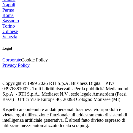
Napoli
Parma
Roma
Sassuolo
Torino
Udinese
Venezia
Legal
Corporate
Cookie Policy
Privacy Policy
Copyright © 1999-
2026
RTI S.p.A. Business Digital - P.Iva
03976881007 - Tutti i diritti riservati - Per la pubblicità Mediamond
S.p.A. - RTI S.p.A., Mediaset N.V., sede legale Amsterdam (Paesi
Bassi) - Uffici Viale Europa 46, 20093 Cologno Monzese (MI)
Rispetto ai contenuti e ai dati personali trasmessi e/o riprodotti è
vietata ogni utilizzazione funzionale all’addestramento di sistemi di
intelligenza artificiale generativa. È altresì fatto divieto espresso di
utilizzare mezzi automatizzati di data scraping.