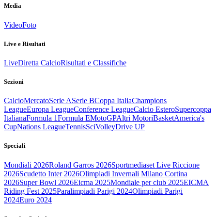
Media
Video
Foto
Live e Risultati
Live
Diretta Calcio
Risultati e Classifiche
Sezioni
Calcio
Mercato
Serie A
Serie B
Coppa Italia
Champions
League
Europa League
Conference League
Calcio Estero
Supercoppa
Italiana
Formula 1
Formula E
MotoGP
Altri Motori
Basket
America's
Cup
Nations League
Tennis
Sci
Volley
Drive UP
Speciali
Mondiali 2026
Roland Garros 2026
Sportmediaset Live Riccione
2026
Scudetto Inter 2026
Olimpiadi Invernali Milano Cortina
2026
Super Bowl 2026
Eicma 2025
Mondiale per club 2025
EICMA
Riding Fest 2025
Paralimpiadi Parigi 2024
Olimpiadi Parigi
2024
Euro 2024