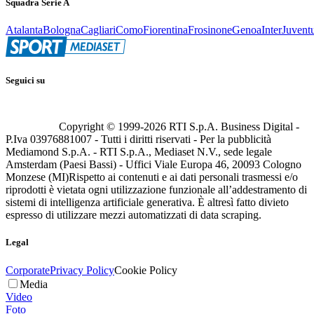
Squadra Serie A
Atalanta
Bologna
Cagliari
Como
Fiorentina
Frosinone
Genoa
Inter
Juvent
Seguici su
Copyright © 1999-
2026
RTI S.p.A. Business Digital -
P.Iva 03976881007 - Tutti i diritti riservati - Per la pubblicità
Mediamond S.p.A. - RTI S.p.A., Mediaset N.V., sede legale
Amsterdam (Paesi Bassi) - Uffici Viale Europa 46, 20093 Cologno
Monzese (MI)
Rispetto ai contenuti e ai dati personali trasmessi e/o
riprodotti è vietata ogni utilizzazione funzionale all’addestramento di
sistemi di intelligenza artificiale generativa. È altresì fatto divieto
espresso di utilizzare mezzi automatizzati di data scraping.
Legal
Corporate
Privacy Policy
Cookie Policy
Media
Video
Foto