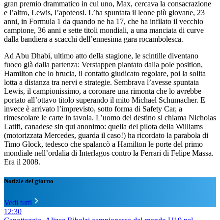
gran premio drammatico in cui uno, Max, cercava la consacrazione
e l’altro, Lewis, l’apoteosi. L’ha spuntata il leone più giovane, 23
anni, in Formula 1 da quando ne ha 17, che ha infilato il vecchio
campione, 36 anni e sette titoli mondiali, a una manciata di curve
dalla bandiera a scacchi dell’ennesima gara rocambolesca.
Ad Abu Dhabi, ultimo atto della stagione, le scintille diventano
fuoco già dalla partenza: Verstappen piantato dalla pole position,
Hamilton che lo brucia, il contatto giudicato regolare, poi la solita
lotta a distanza tra nervi e strategie. Sembrava l’avesse spuntata
Lewis, il campionissimo, a coronare una rimonta che lo avrebbe
portato all’ottavo titolo superando il mito Michael Schumacher. E
invece è arrivato l’imprevisto, sotto forma di Safety Car, a
rimescolare le carte in tavola. L’uomo del destino si chiama Nicholas
Latifi, canadese sin qui anonimo: quella del pilota della Williams
(motorizzata Mercedes, guarda il caso!) ha ricordato la parabola di
Timo Glock, tedesco che spalancò a Hamilton le porte del primo
mondiale nell’ordalia di Interlagos contro la Ferrari di Felipe Massa.
Era il 2008.
Notizie del giorno
Vedi tutti
12:30