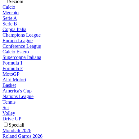
Sezioni
Calcio
Mercato
Serie A
Serie B
Coppa Italia
Champions League
Europa League
Conference League
Calcio Estero
Supercoppa Italiana
Formula 1
Formula E
MotoGP
Altri Motori
Basket
America's Cup
Nations League
Tennis
Sci
Volley
Drive UP
Speciali
Mondiali 2026
Roland Garros 2026