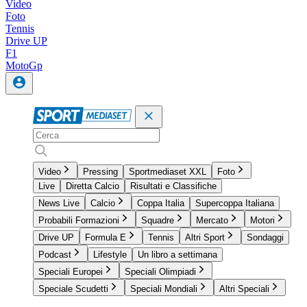
Video
Foto
Tennis
Drive UP
F1
MotoGp
Video
Pressing
Sportmediaset XXL
Foto
Live
Diretta Calcio
Risultati e Classifiche
News Live
Calcio
Coppa Italia
Supercoppa Italiana
Probabili Formazioni
Squadre
Mercato
Motori
Drive UP
Formula E
Tennis
Altri Sport
Sondaggi
Podcast
Lifestyle
Un libro a settimana
Speciali Europei
Speciali Olimpiadi
Speciale Scudetti
Speciali Mondiali
Altri Speciali