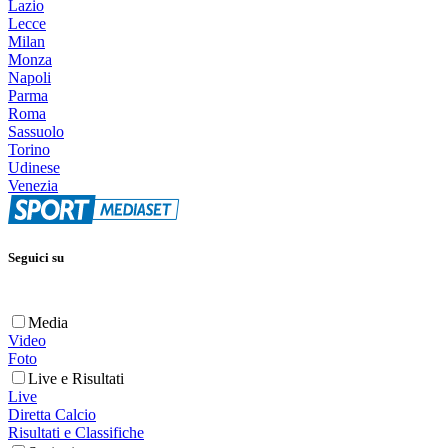
Lazio
Lecce
Milan
Monza
Napoli
Parma
Roma
Sassuolo
Torino
Udinese
Venezia
Seguici su
Media
Video
Foto
Live e Risultati
Live
Diretta Calcio
Risultati e Classifiche