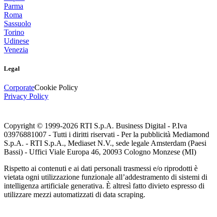
Parma
Roma
Sassuolo
Torino
Udinese
Venezia
Legal
Corporate
Cookie Policy
Privacy Policy
Copyright © 1999-
2026
RTI S.p.A. Business Digital - P.Iva
03976881007 - Tutti i diritti riservati - Per la pubblicità Mediamond
S.p.A. - RTI S.p.A., Mediaset N.V., sede legale Amsterdam (Paesi
Bassi) - Uffici Viale Europa 46, 20093 Cologno Monzese (MI)
Rispetto ai contenuti e ai dati personali trasmessi e/o riprodotti è
vietata ogni utilizzazione funzionale all’addestramento di sistemi di
intelligenza artificiale generativa. È altresì fatto divieto espresso di
utilizzare mezzi automatizzati di data scraping.