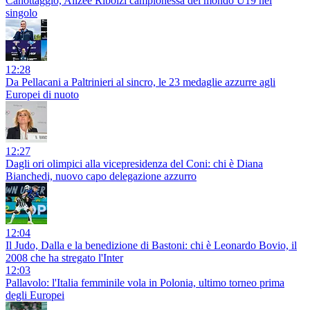
Canottaggio, Alizee Ribolzi campionessa del mondo U19 nel
singolo
12:28
Da Pellacani a Paltrinieri al sincro, le 23 medaglie azzurre agli
Europei di nuoto
12:27
Dagli ori olimpici alla vicepresidenza del Coni: chi è Diana
Bianchedi, nuovo capo delegazione azzurro
12:04
Il Judo, Dalla e la benedizione di Bastoni: chi è Leonardo Bovio, il
2008 che ha stregato l'Inter
12:03
Pallavolo: l'Italia femminile vola in Polonia, ultimo torneo prima
degli Europei