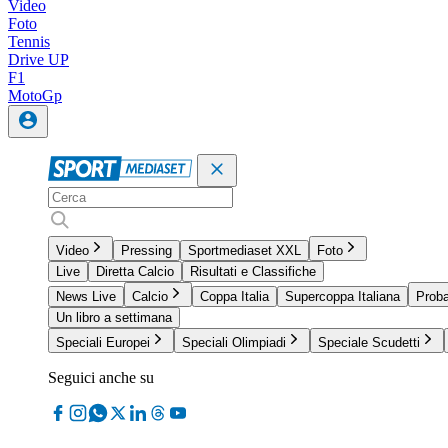
Video
Foto
Tennis
Drive UP
F1
MotoGp
Video
Pressing
Sportmediaset XXL
Foto
Live
Diretta Calcio
Risultati e Classifiche
News Live
Calcio
Coppa Italia
Supercoppa Italiana
Proba
Un libro a settimana
Speciali Europei
Speciali Olimpiadi
Speciale Scudetti
Seguici anche su