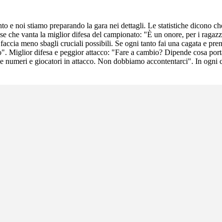
o e noi stiamo preparando la gara nei dettagli. Le statistiche dicono che
ese che vanta la miglior difesa del campionato: "È un onore, per i ragaz
accia meno sbagli cruciali possibili. Se ogni tanto fai una cagata e prendi
". Miglior difesa e peggior attacco: "Fare a cambio? Dipende cosa porta 
e numeri e giocatori in attacco. Non dobbiamo accontentarci". In ogni c