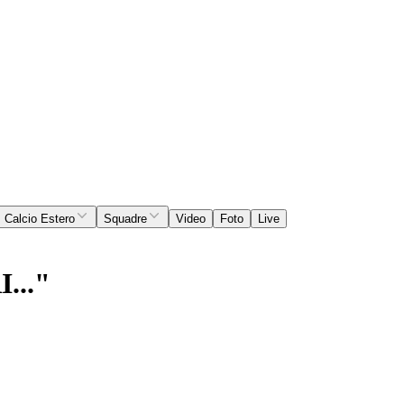
Calcio Estero
Squadre
Video
Foto
Live
..."