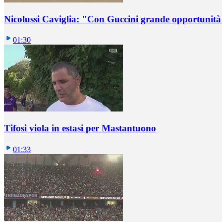
Nicolussi Caviglia: "Con Guccini grande opportunità 
01:30
Tifosi viola in estasi per Mastantuono
01:33