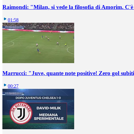
Raimondi: "Milan, si vede la filosofia di Amorim. C'
01:58
Marrucci: "Juve, quante note positive! Zero gol subiti,
00:27