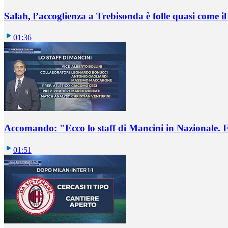
Salah, l’accoglienza a Trebisonda è folle quasi come i
01:36
Accomando: "Ecco lo staff di Mancini in Nazionale. E 
01:51