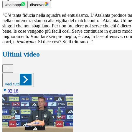
whatsapp
discover
"C’è tanta fiducia nella squadra ed entusiasmo. L’Atalanta produce tant
nella conferenza stampa alla vigilia del match contro l'Atalanta. Udin
singoli che non sbagliano. Per non prendere gol serve che chi è dietro f
bene, le cose vengono più facili così. Serve continuare in questo modo
miglioramenti. Vuoi fare sempre meglio, è così, in fase offensiva, com
corri, ti
trattorano
. Si dice così? Sì, ti triturano...".
Ultimi video
Vedi tutti
02:18