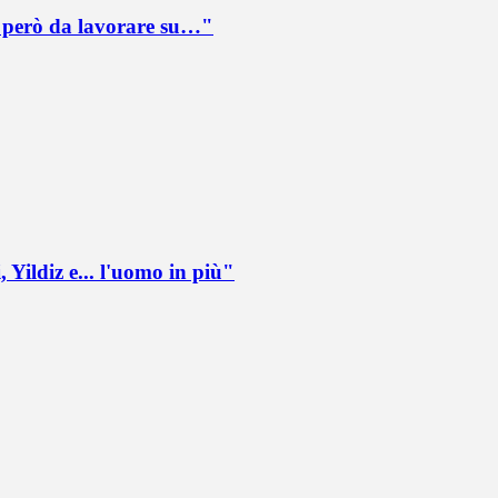
è però da lavorare su…"
 Yildiz e... l'uomo in più"