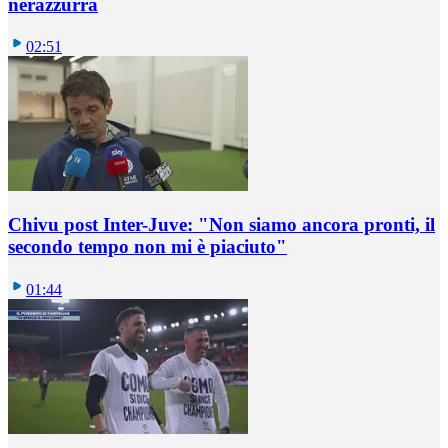
nerazzurra
02:51
Chivu post Inter-Juve: "Non siamo ancora pronti, il
secondo tempo non mi è piaciuto"
01:44