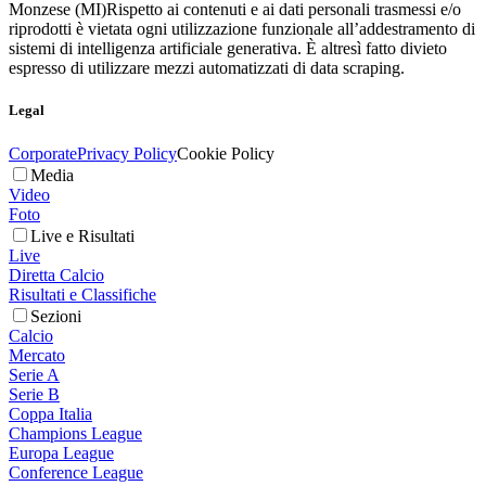
Monzese (MI)
Rispetto ai contenuti e ai dati personali trasmessi e/o
riprodotti è vietata ogni utilizzazione funzionale all’addestramento di
sistemi di intelligenza artificiale generativa. È altresì fatto divieto
espresso di utilizzare mezzi automatizzati di data scraping.
Legal
Corporate
Privacy Policy
Cookie Policy
Media
Video
Foto
Live e Risultati
Live
Diretta Calcio
Risultati e Classifiche
Sezioni
Calcio
Mercato
Serie A
Serie B
Coppa Italia
Champions League
Europa League
Conference League