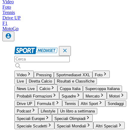
Video
Foto
Tennis
Drive UP
F1
MotoGp
Video
Pressing
Sportmediaset XXL
Foto
Live
Diretta Calcio
Risultati e Classifiche
News Live
Calcio
Coppa Italia
Supercoppa Italiana
Probabili Formazioni
Squadre
Mercato
Motori
Drive UP
Formula E
Tennis
Altri Sport
Sondaggi
Podcast
Lifestyle
Un libro a settimana
Speciali Europei
Speciali Olimpiadi
Speciale Scudetti
Speciali Mondiali
Altri Speciali