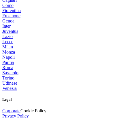
Cagliari
Como
Fiorentina
Frosinone
Genoa
Inter
Juventus
Lazio
Lecce
Milan
Monza
Napoli
Parma
Roma
Sassuolo
Torino
Udinese
Venezia
Legal
Corporate
Cookie Policy
Privacy Policy