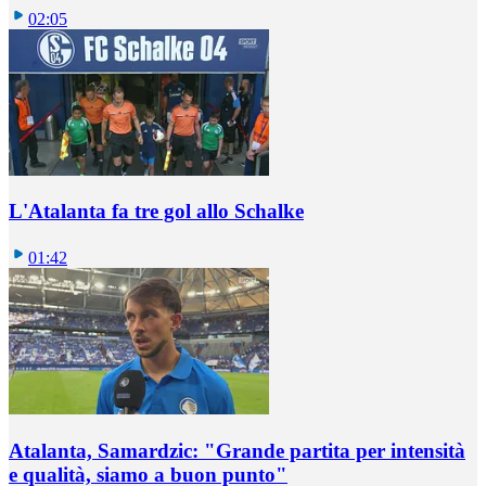
02:05
L'Atalanta fa tre gol allo Schalke
01:42
Atalanta, Samardzic: "Grande partita per intensità
e qualità, siamo a buon punto"