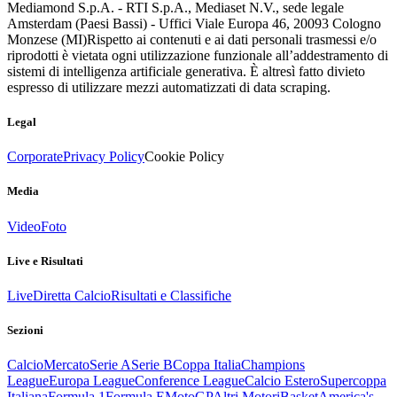
Mediamond S.p.A. - RTI S.p.A., Mediaset N.V., sede legale
Amsterdam (Paesi Bassi) - Uffici Viale Europa 46, 20093 Cologno
Monzese (MI)
Rispetto ai contenuti e ai dati personali trasmessi e/o
riprodotti è vietata ogni utilizzazione funzionale all’addestramento di
sistemi di intelligenza artificiale generativa. È altresì fatto divieto
espresso di utilizzare mezzi automatizzati di data scraping.
Legal
Corporate
Privacy Policy
Cookie Policy
Media
Video
Foto
Live e Risultati
Live
Diretta Calcio
Risultati e Classifiche
Sezioni
Calcio
Mercato
Serie A
Serie B
Coppa Italia
Champions
League
Europa League
Conference League
Calcio Estero
Supercoppa
Italiana
Formula 1
Formula E
MotoGP
Altri Motori
Basket
America's