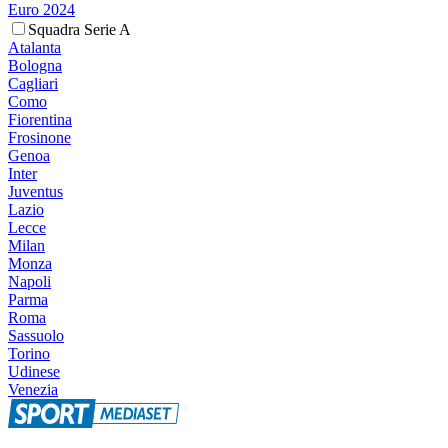
Euro 2024
Squadra Serie A
Atalanta
Bologna
Cagliari
Como
Fiorentina
Frosinone
Genoa
Inter
Juventus
Lazio
Lecce
Milan
Monza
Napoli
Parma
Roma
Sassuolo
Torino
Udinese
Venezia