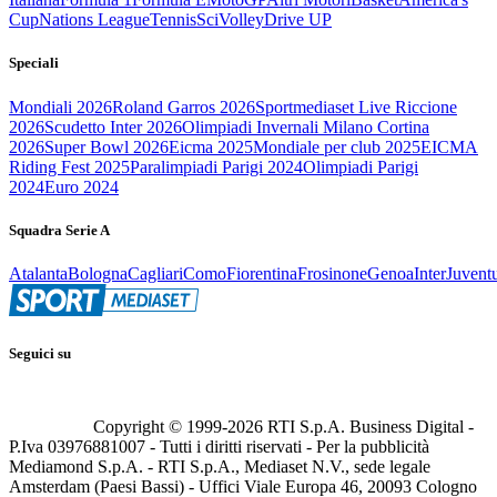
Cup
Nations League
Tennis
Sci
Volley
Drive UP
Speciali
Mondiali 2026
Roland Garros 2026
Sportmediaset Live Riccione
2026
Scudetto Inter 2026
Olimpiadi Invernali Milano Cortina
2026
Super Bowl 2026
Eicma 2025
Mondiale per club 2025
EICMA
Riding Fest 2025
Paralimpiadi Parigi 2024
Olimpiadi Parigi
2024
Euro 2024
Squadra Serie A
Atalanta
Bologna
Cagliari
Como
Fiorentina
Frosinone
Genoa
Inter
Juvent
Seguici su
Copyright © 1999-
2026
RTI S.p.A. Business Digital -
P.Iva 03976881007 - Tutti i diritti riservati - Per la pubblicità
Mediamond S.p.A. - RTI S.p.A., Mediaset N.V., sede legale
Amsterdam (Paesi Bassi) - Uffici Viale Europa 46, 20093 Cologno