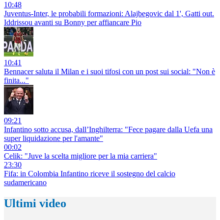
10:48
Juventus-Inter, le probabili formazioni: Alajbegovic dal 1', Gatti out.
Iddrissou avanti su Bonny per affiancare Pio
10:41
Bennacer saluta il Milan e i suoi tifosi con un post sui social: "Non è
finita..."
09:21
Infantino sotto accusa, dall’Inghilterra: "Fece pagare dalla Uefa una
super liquidazione per l'amante"
00:02
Celik: "Juve la scelta migliore per la mia carriera"
23:30
Fifa: in Colombia Infantino riceve il sostegno del calcio
sudamericano
Ultimi video