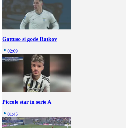
Gattuso si gode Ratkov
02:09
Piccole star in serie A
01:45