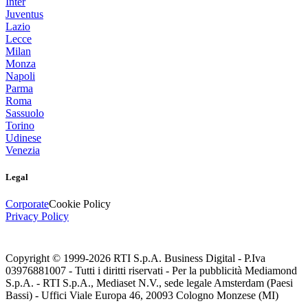
Inter
Juventus
Lazio
Lecce
Milan
Monza
Napoli
Parma
Roma
Sassuolo
Torino
Udinese
Venezia
Legal
Corporate
Cookie Policy
Privacy Policy
Copyright © 1999-
2026
RTI S.p.A. Business Digital - P.Iva
03976881007 - Tutti i diritti riservati - Per la pubblicità Mediamond
S.p.A. - RTI S.p.A., Mediaset N.V., sede legale Amsterdam (Paesi
Bassi) - Uffici Viale Europa 46, 20093 Cologno Monzese (MI)