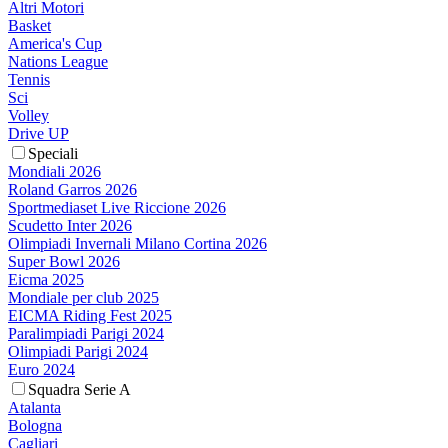
Altri Motori
Basket
America's Cup
Nations League
Tennis
Sci
Volley
Drive UP
Speciali
Mondiali 2026
Roland Garros 2026
Sportmediaset Live Riccione 2026
Scudetto Inter 2026
Olimpiadi Invernali Milano Cortina 2026
Super Bowl 2026
Eicma 2025
Mondiale per club 2025
EICMA Riding Fest 2025
Paralimpiadi Parigi 2024
Olimpiadi Parigi 2024
Euro 2024
Squadra Serie A
Atalanta
Bologna
Cagliari