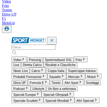
Video
Foto
Tennis
Drive UP
F1
MotoGp
Video
Pressing
Sportmediaset XXL
Foto
Live
Diretta Calcio
Risultati e Classifiche
News Live
Calcio
Coppa Italia
Supercoppa Italiana
Probabili Formazioni
Squadre
Mercato
Motori
Drive UP
Formula E
Tennis
Altri Sport
Sondaggi
Podcast
Lifestyle
Un libro a settimana
Speciali Europei
Speciali Olimpiadi
Speciale Scudetti
Speciali Mondiali
Altri Speciali