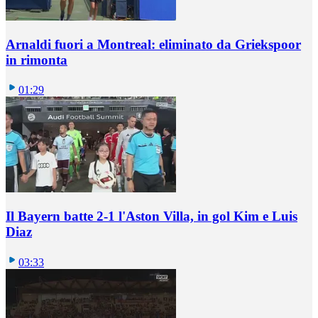
Arnaldi fuori a Montreal: eliminato da Griekspoor
in rimonta
01:29
Il Bayern batte 2-1 l'Aston Villa, in gol Kim e Luis
Diaz
03:33