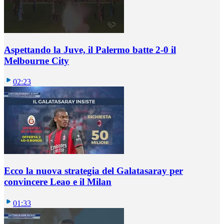
Aspettando la Juve, il Palermo batte 2-0 il
Melbourne City
02:23
Ecco la nuova strategia del Galatasaray per
convincere Leao e il Milan
01:33