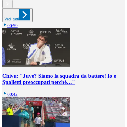
Vedi tutti
00:59
Chivu: "Juve? Siamo la squadra da battere! Io e
Spalletti preoccupati perché…"
00:42