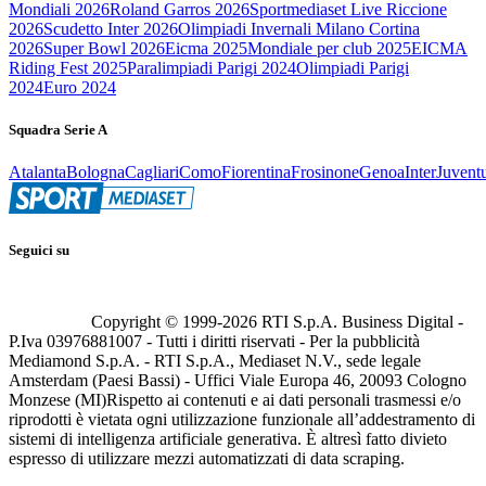
Mondiali 2026
Roland Garros 2026
Sportmediaset Live Riccione
2026
Scudetto Inter 2026
Olimpiadi Invernali Milano Cortina
2026
Super Bowl 2026
Eicma 2025
Mondiale per club 2025
EICMA
Riding Fest 2025
Paralimpiadi Parigi 2024
Olimpiadi Parigi
2024
Euro 2024
Squadra Serie A
Atalanta
Bologna
Cagliari
Como
Fiorentina
Frosinone
Genoa
Inter
Juvent
Seguici su
Copyright © 1999-
2026
RTI S.p.A. Business Digital -
P.Iva 03976881007 - Tutti i diritti riservati - Per la pubblicità
Mediamond S.p.A. - RTI S.p.A., Mediaset N.V., sede legale
Amsterdam (Paesi Bassi) - Uffici Viale Europa 46, 20093 Cologno
Monzese (MI)
Rispetto ai contenuti e ai dati personali trasmessi e/o
riprodotti è vietata ogni utilizzazione funzionale all’addestramento di
sistemi di intelligenza artificiale generativa. È altresì fatto divieto
espresso di utilizzare mezzi automatizzati di data scraping.