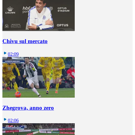
Chivu sul mercato
02:09
Zhegrova, anno zero
02:06