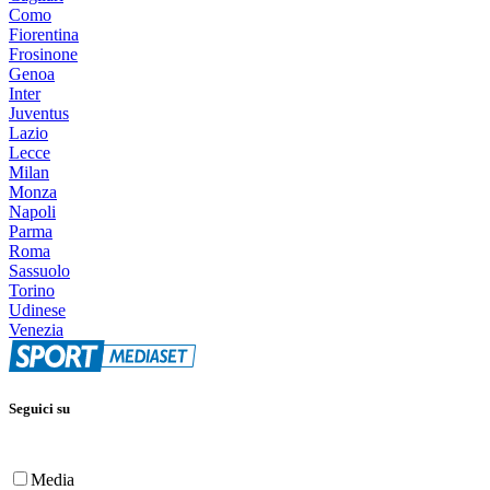
Como
Fiorentina
Frosinone
Genoa
Inter
Juventus
Lazio
Lecce
Milan
Monza
Napoli
Parma
Roma
Sassuolo
Torino
Udinese
Venezia
Seguici su
Media