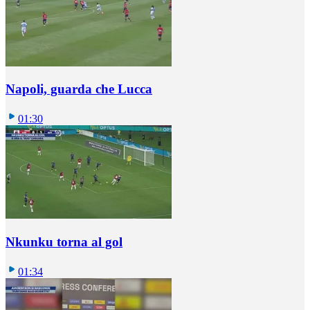
Napoli, guarda che Lucca
01:30
Nkunku torna al gol
01:34