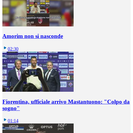
Amorim non si nasconde
02:30
Fiorentina, ufficiale arrivo Mastantuono: "Colpo da
sogno"
01:14