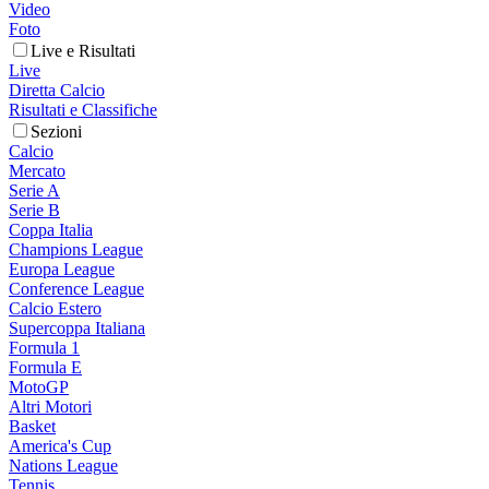
Video
Foto
Live e Risultati
Live
Diretta Calcio
Risultati e Classifiche
Sezioni
Calcio
Mercato
Serie A
Serie B
Coppa Italia
Champions League
Europa League
Conference League
Calcio Estero
Supercoppa Italiana
Formula 1
Formula E
MotoGP
Altri Motori
Basket
America's Cup
Nations League
Tennis