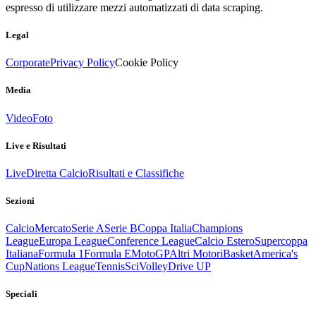
espresso di utilizzare mezzi automatizzati di data scraping.
Legal
Corporate
Privacy Policy
Cookie Policy
Media
Video
Foto
Live e Risultati
Live
Diretta Calcio
Risultati e Classifiche
Sezioni
Calcio
Mercato
Serie A
Serie B
Coppa Italia
Champions
League
Europa League
Conference League
Calcio Estero
Supercoppa
Italiana
Formula 1
Formula E
MotoGP
Altri Motori
Basket
America's
Cup
Nations League
Tennis
Sci
Volley
Drive UP
Speciali