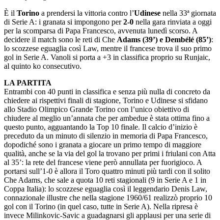
È il
Torino
a prendersi la vittoria contro l’
Udinese
nella 33ª giornata
di Serie A: i granata si impongono per
2-0
nella gara rinviata a oggi
per la scomparsa di Papa Francesco, avvenuta lunedì scorso. A
decidere il match sono le reti di Che
Adams (39’) e Dembélé (85’)
:
lo scozzese eguaglia così Law, mentre il francese trova il suo primo
gol in Serie A. Vanoli si porta a +3 in classifica proprio su Runjaic,
al quinto ko consecutivo.
LA PARTITA
Entrambi con 40 punti in classifica e senza più nulla di concreto da
chiedere ai rispettivi finali di stagione, Torino e Udinese si sfidano
allo Stadio Olimpico Grande Torino con l’unico obiettivo di
chiudere al meglio un’annata che per ambedue è stata ottima fino a
questo punto, agguantando la Top 10 finale. Il calcio d’inizio è
preceduto da un minuto di silenzio in memoria di Papa Francesco,
dopodiché sono i granata a giocare un primo tempo di maggiore
qualità, anche se la via del gol la trovano per primi i friulani con Atta
al 35’: la rete del francese viene però annullata per fuorigioco. A
portarsi sull’1-0 è allora il Toro quattro minuti più tardi con il solito
Che Adams, che sale a quota 10 reti stagionali (9 in Serie A e 1 in
Coppa Italia): lo scozzese eguaglia così il leggendario Denis Law,
connazionale illustre che nella stagione 1960/61 realizzò proprio 10
gol con il Torino (in quel caso, tutte in Serie A). Nella ripresa è
invece Milinkovic-Savic a guadagnarsi gli applausi per una serie di