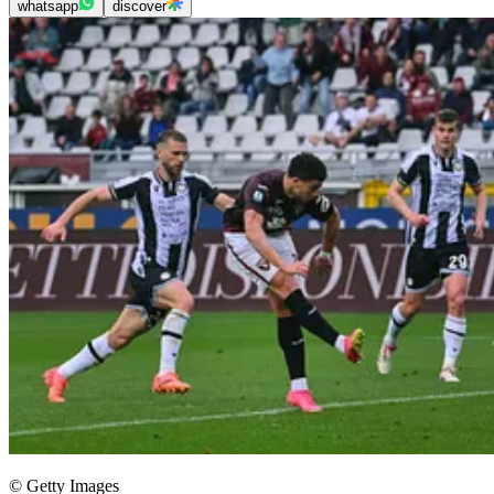
whatsapp
discover
© Getty Images