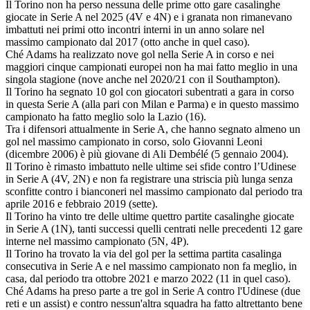
Il Torino non ha perso nessuna delle prime otto gare casalinghe
giocate in Serie A nel 2025 (4V e 4N) e i granata non rimanevano
imbattuti nei primi otto incontri interni in un anno solare nel
massimo campionato dal 2017 (otto anche in quel caso).
Ché Adams ha realizzato nove gol nella Serie A in corso e nei
maggiori cinque campionati europei non ha mai fatto meglio in una
singola stagione (nove anche nel 2020/21 con il Southampton).
Il Torino ha segnato 10 gol con giocatori subentrati a gara in corso
in questa Serie A (alla pari con Milan e Parma) e in questo massimo
campionato ha fatto meglio solo la Lazio (16).
Tra i difensori attualmente in Serie A, che hanno segnato almeno un
gol nel massimo campionato in corso, solo Giovanni Leoni
(dicembre 2006) è più giovane di Ali Dembélé (5 gennaio 2004).
Il Torino è rimasto imbattuto nelle ultime sei sfide contro l’Udinese
in Serie A (4V, 2N) e non fa registrare una striscia più lunga senza
sconfitte contro i bianconeri nel massimo campionato dal periodo tra
aprile 2016 e febbraio 2019 (sette).
Il Torino ha vinto tre delle ultime quettro partite casalinghe giocate
in Serie A (1N), tanti successi quelli centrati nelle precedenti 12 gare
interne nel massimo campionato (5N, 4P).
Il Torino ha trovato la via del gol per la settima partita casalinga
consecutiva in Serie A e nel massimo campionato non fa meglio, in
casa, dal periodo tra ottobre 2021 e marzo 2022 (11 in quel caso).
Ché Adams ha preso parte a tre gol in Serie A contro l'Udinese (due
reti e un assist) e contro nessun'altra squadra ha fatto altrettanto bene