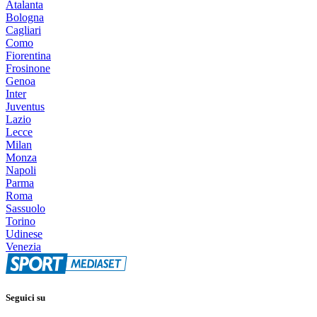
Atalanta
Bologna
Cagliari
Como
Fiorentina
Frosinone
Genoa
Inter
Juventus
Lazio
Lecce
Milan
Monza
Napoli
Parma
Roma
Sassuolo
Torino
Udinese
Venezia
Seguici su