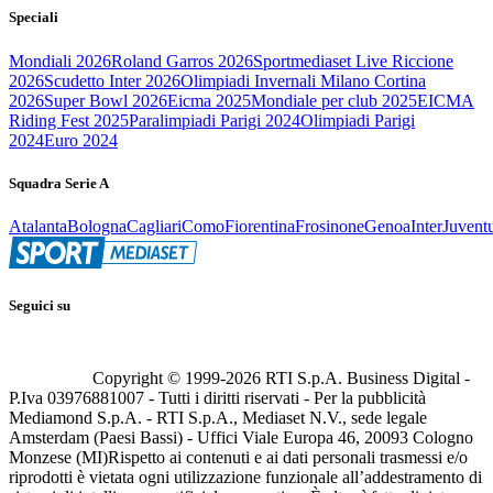
Speciali
Mondiali 2026
Roland Garros 2026
Sportmediaset Live Riccione
2026
Scudetto Inter 2026
Olimpiadi Invernali Milano Cortina
2026
Super Bowl 2026
Eicma 2025
Mondiale per club 2025
EICMA
Riding Fest 2025
Paralimpiadi Parigi 2024
Olimpiadi Parigi
2024
Euro 2024
Squadra Serie A
Atalanta
Bologna
Cagliari
Como
Fiorentina
Frosinone
Genoa
Inter
Juvent
Seguici su
Copyright © 1999-
2026
RTI S.p.A. Business Digital -
P.Iva 03976881007 - Tutti i diritti riservati - Per la pubblicità
Mediamond S.p.A. - RTI S.p.A., Mediaset N.V., sede legale
Amsterdam (Paesi Bassi) - Uffici Viale Europa 46, 20093 Cologno
Monzese (MI)
Rispetto ai contenuti e ai dati personali trasmessi e/o
riprodotti è vietata ogni utilizzazione funzionale all’addestramento di