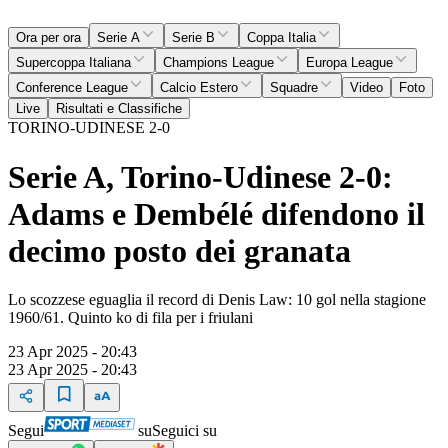
Ora per ora
Serie A
Serie B
Coppa Italia
Supercoppa Italiana
Champions League
Europa League
Conference League
Calcio Estero
Squadre
Video
Foto
Live
Risultati e Classifiche
TORINO-UDINESE 2-0
Serie A, Torino-Udinese 2-0:
Adams e Dembélé difendono il
decimo posto dei granata
Lo scozzese eguaglia il record di Denis Law: 10 gol nella stagione
1960/61. Quinto ko di fila per i friulani
23 Apr 2025 - 20:43
23 Apr 2025 - 20:43
Segui
su
Seguici su