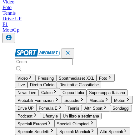
Video
Foto
Tennis
Drive UP
F1
MotoGp
Video
Pressing
Sportmediaset XXL
Foto
Live
Diretta Calcio
Risultati e Classifiche
News Live
Calcio
Coppa Italia
Supercoppa Italiana
Probabili Formazioni
Squadre
Mercato
Motori
Drive UP
Formula E
Tennis
Altri Sport
Sondaggi
Podcast
Lifestyle
Un libro a settimana
Speciali Europei
Speciali Olimpiadi
Speciale Scudetti
Speciali Mondiali
Altri Speciali