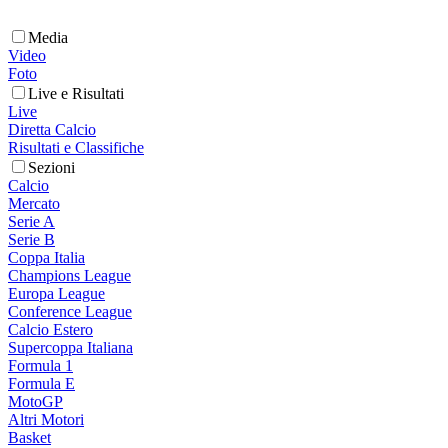
Media
Video
Foto
Live e Risultati
Live
Diretta Calcio
Risultati e Classifiche
Sezioni
Calcio
Mercato
Serie A
Serie B
Coppa Italia
Champions League
Europa League
Conference League
Calcio Estero
Supercoppa Italiana
Formula 1
Formula E
MotoGP
Altri Motori
Basket