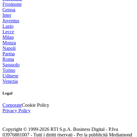
Frosinone
Genoa
Inter
Juventus
Lazio
Lecce
Milan
Monza
Napoli
Parma
Roma
Sassuolo
Torino
Udinese
Venezia
Legal
Corporate
Cookie Policy
Privacy Policy
Copyright © 1999-
2026
RTI S.p.A. Business Digital - P.Iva
03976881007 - Tutti i diritti riservati - Per la pubblicità Mediamond