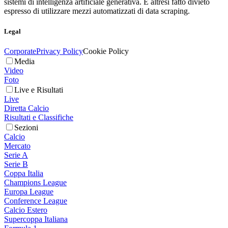
sistemi di intelligenza artificiale generativa. È altresì fatto divieto
espresso di utilizzare mezzi automatizzati di data scraping.
Legal
Corporate
Privacy Policy
Cookie Policy
Media
Video
Foto
Live e Risultati
Live
Diretta Calcio
Risultati e Classifiche
Sezioni
Calcio
Mercato
Serie A
Serie B
Coppa Italia
Champions League
Europa League
Conference League
Calcio Estero
Supercoppa Italiana