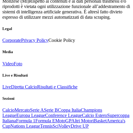
Monzese (MI)
Rispetto ai contenuti e ai dati personali trasmessi e/o
riprodotti è vietata ogni utilizzazione funzionale all’addestramento di
sistemi di intelligenza artificiale generativa. È altresì fatto divieto
espresso di utilizzare mezzi automatizzati di data scraping.
Legal
Corporate
Privacy Policy
Cookie Policy
Media
Video
Foto
Live e Risultati
Live
Diretta Calcio
Risultati e Classifiche
Sezioni
Calcio
Mercato
Serie A
Serie B
Coppa Italia
Champions
League
Europa League
Conference League
Calcio Estero
Supercoppa
Italiana
Formula 1
Formula E
MotoGP
Altri Motori
Basket
America's
Cup
Nations League
Tennis
Sci
Volley
Drive UP