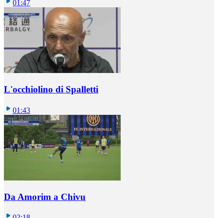
01:47
L'occhiolino di Spalletti
01:43
Da Amorim a Chivu
02:18