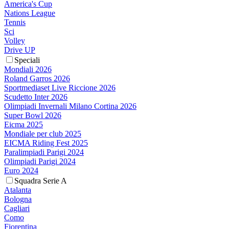
America's Cup
Nations League
Tennis
Sci
Volley
Drive UP
Speciali
Mondiali 2026
Roland Garros 2026
Sportmediaset Live Riccione 2026
Scudetto Inter 2026
Olimpiadi Invernali Milano Cortina 2026
Super Bowl 2026
Eicma 2025
Mondiale per club 2025
EICMA Riding Fest 2025
Paralimpiadi Parigi 2024
Olimpiadi Parigi 2024
Euro 2024
Squadra Serie A
Atalanta
Bologna
Cagliari
Como
Fiorentina