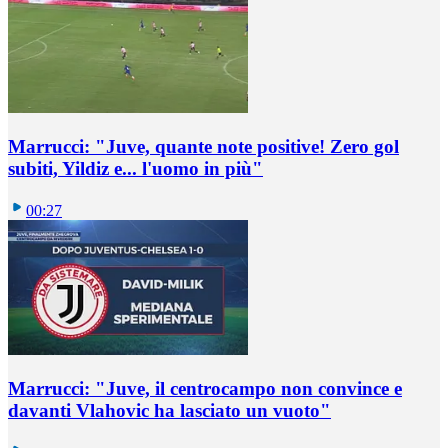
Marrucci: "Juve, quante note positive! Zero gol
subiti, Yildiz e... l'uomo in più"
00:27
Marrucci: "Juve, il centrocampo non convince e
davanti Vlahovic ha lasciato un vuoto"