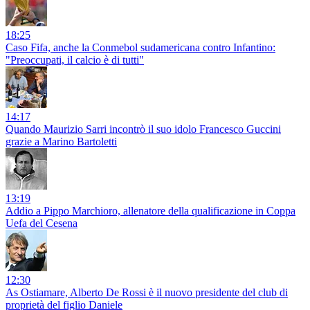
18:25
Caso Fifa, anche la Conmebol sudamericana contro Infantino:
"Preoccupati, il calcio è di tutti"
14:17
Quando Maurizio Sarri incontrò il suo idolo Francesco Guccini
grazie a Marino Bartoletti
13:19
Addio a Pippo Marchioro, allenatore della qualificazione in Coppa
Uefa del Cesena
12:30
As Ostiamare, Alberto De Rossi è il nuovo presidente del club di
proprietà del figlio Daniele