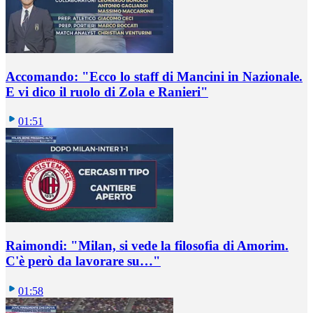
Accomando: "Ecco lo staff di Mancini in Nazionale.
E vi dico il ruolo di Zola e Ranieri"
01:51
Raimondi: "Milan, si vede la filosofia di Amorim.
C'è però da lavorare su…"
01:58