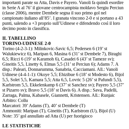
importanti parate su Atta, Davis e Payero. Vanoli fa quindi esordire
in Serie A al 76’ il giovane centrocampista moldavo Sergiu Perciun
(classe 2006), mentre Dembele segna il suo primo gol nel
campionato italiano all’85’. I granata vincono 2-0 e si portano a 43
punti, salendo a +3 proprio sull’Udinese e difendendo così il loro
decimo posto in classifica.
IL TABELLINO
TORINO-UDINESE 2-0
Torino (4-2-3-1): Milinkovic-Savic 6,5; Pedersen 6 (19’ st
Walukiewicz 6), Maripan 6, Masina 6 (31’ st Dembele 7), Biraghi
6,5; Ricci 6 (19’ st Karamoh 6), Casadei 6 (43’ st Tameze sv);
Gineitis 5,5, Linetty 6, Elmas 5,5 (31’ st Perciun 6); Adams 7. A
disp.: Paleari, Donnarumma, Sanabria, Cacciamani. All.: Vanoli
Udinese (4-4-1-1): Okoye 5,5; Ehizibue 6 (18’ st Modesto 6), Bijol
5,5, Solet 5,5, Kamara 5,5; Atta 6,5, Lovric 5 (26’ st Pafundi 5,5),
Karlstrom 5,5, Ekkelenkamp 6 (37’ st Sanchez sv); Payero 5,5 (37’
st Pizarro sv); Bravo 5,5 (18’ st Davis 6). A disp.: Sava, Padelli,
Zarraga, Palma, Kabasele, Giannetti, Kristensen. All.: Runjaic
Arbitro: Collu
Marcatori: 39’ Adams (T), 40’ st Dembele (T)
Ammoniti: Maripan (T), Gineitis (T), Karlstrom (U), Bijol (U)
Note: 35’ gol annullato ad Atta (U) per fuorigioco
LE STATISTICHE