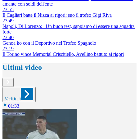
amante con soldi dell'ente
23:55
Il Cagliari batte il Nizza ai rigori: suo il trofeo Gigi Riva
23:49
Napoli, Di Lorenzo: "Un buon test, sappiamo di essere una squadra
forte"
23:40
Genoa ko con il Deportivo nel Trofeo Spagnolo
23:19
Il Torino vince Memorial Criscitiello, Avellino battuto ai rigori
Ultimi video
Vedi tutti
01:33