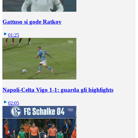
Gattuso si gode Ratkov
01:25
Napoli-Celta Vigo 1-1: guarda gli highlights
02:05