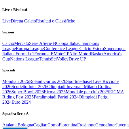
Live e Risultati
Live
Diretta Calcio
Risultati e Classifiche
Sezioni
Calcio
Mercato
Serie A
Serie B
Coppa Italia
Champions
League
Europa League
Conference League
Calcio Estero
Supercoppa
Italiana
Formula 1
Formula E
MotoGP
Altri Motori
Basket
America's
Cup
Nations League
Tennis
Sci
Volley
Drive UP
Speciali
Mondiali 2026
Roland Garros 2026
Sportmediaset Live Riccione
2026
Scudetto Inter 2026
Olimpiadi Invernali Milano Cortina
2026
Super Bowl 2026
Eicma 2025
Mondiale per club 2025
EICMA
Riding Fest 2025
Paralimpiadi Parigi 2024
Olimpiadi Parigi
2024
Euro 2024
Squadra Serie A
Atalanta
Bologna
Cagliari
Como
Fiorentina
Frosinone
Genoa
Inter
Juvent