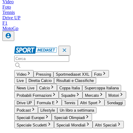
Video
Foto
Tennis
Drive UP
F1
MotoGp
Video
Pressing
Sportmediaset XXL
Foto
Live
Diretta Calcio
Risultati e Classifiche
News Live
Calcio
Coppa Italia
Supercoppa Italiana
Probabili Formazioni
Squadre
Mercato
Motori
Drive UP
Formula E
Tennis
Altri Sport
Sondaggi
Podcast
Lifestyle
Un libro a settimana
Speciali Europei
Speciali Olimpiadi
Speciale Scudetti
Speciali Mondiali
Altri Speciali