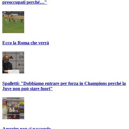
preoccupati perché…"
Ecco la Roma che verrà
Spalletti: "Dobbiamo entrare per forza in Champions perché la
Juve non può stare fuori"
Amorim non si nasconde