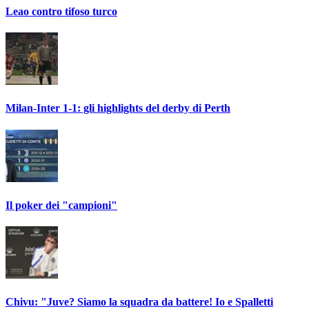
Leao contro tifoso turco
Milan-Inter 1-1: gli highlights del derby di Perth
Il poker dei "campioni"
Chivu: "Juve? Siamo la squadra da battere! Io e Spalletti