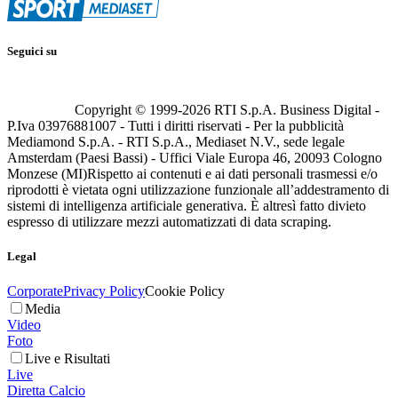
Seguici su
Copyright © 1999-
2026
RTI S.p.A. Business Digital -
P.Iva 03976881007 - Tutti i diritti riservati - Per la pubblicità
Mediamond S.p.A. - RTI S.p.A., Mediaset N.V., sede legale
Amsterdam (Paesi Bassi) - Uffici Viale Europa 46, 20093 Cologno
Monzese (MI)
Rispetto ai contenuti e ai dati personali trasmessi e/o
riprodotti è vietata ogni utilizzazione funzionale all’addestramento di
sistemi di intelligenza artificiale generativa. È altresì fatto divieto
espresso di utilizzare mezzi automatizzati di data scraping.
Legal
Corporate
Privacy Policy
Cookie Policy
Media
Video
Foto
Live e Risultati
Live
Diretta Calcio