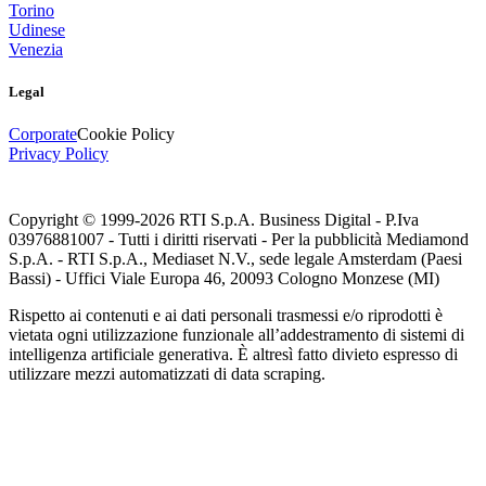
Torino
Udinese
Venezia
Legal
Corporate
Cookie Policy
Privacy Policy
Copyright © 1999-
2026
RTI S.p.A. Business Digital - P.Iva
03976881007 - Tutti i diritti riservati - Per la pubblicità Mediamond
S.p.A. - RTI S.p.A., Mediaset N.V., sede legale Amsterdam (Paesi
Bassi) - Uffici Viale Europa 46, 20093 Cologno Monzese (MI)
Rispetto ai contenuti e ai dati personali trasmessi e/o riprodotti è
vietata ogni utilizzazione funzionale all’addestramento di sistemi di
intelligenza artificiale generativa. È altresì fatto divieto espresso di
utilizzare mezzi automatizzati di data scraping.