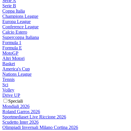
Serie A
Serie B
Coppa Italia
Champions League
Europa League
Conference League
Calcio Estero
Supercoppa Italiana
Formula 1
Formula E
MotoGP
Altri Motori
Basket
America's Cup
Nations League
Tennis
Sci
Volley
Drive UP
Speciali
Mondiali 2026
Roland Garros 2026
Sportmediaset Live Riccione 2026
Scudetto Inter 2026
Olimpiadi Invernali Milano Cortina 2026