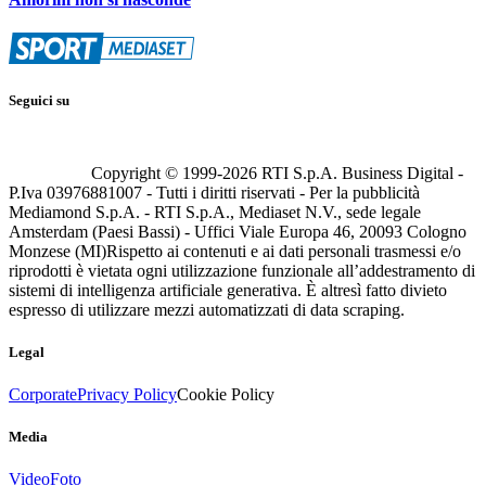
Seguici su
Copyright © 1999-
2026
RTI S.p.A. Business Digital -
P.Iva 03976881007 - Tutti i diritti riservati - Per la pubblicità
Mediamond S.p.A. - RTI S.p.A., Mediaset N.V., sede legale
Amsterdam (Paesi Bassi) - Uffici Viale Europa 46, 20093 Cologno
Monzese (MI)
Rispetto ai contenuti e ai dati personali trasmessi e/o
riprodotti è vietata ogni utilizzazione funzionale all’addestramento di
sistemi di intelligenza artificiale generativa. È altresì fatto divieto
espresso di utilizzare mezzi automatizzati di data scraping.
Legal
Corporate
Privacy Policy
Cookie Policy
Media
Video
Foto