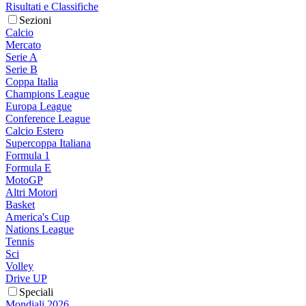
Risultati e Classifiche
Sezioni
Calcio
Mercato
Serie A
Serie B
Coppa Italia
Champions League
Europa League
Conference League
Calcio Estero
Supercoppa Italiana
Formula 1
Formula E
MotoGP
Altri Motori
Basket
America's Cup
Nations League
Tennis
Sci
Volley
Drive UP
Speciali
Mondiali 2026