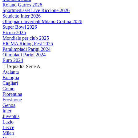
Roland Garros 2026
Sportmediaset Live Riccione 2026
Scudetto Inter 2026
Olimpiadi Invernali Milano Cortina 2026
Super Bowl 2026
Eicma 2025
Mondiale per club 2025
EICMA Riding Fest 2025
Paralimpiadi Parigi 2024
Olimpiadi Parigi 2024
Euro 2024
Squadra Serie A
Atalanta
Bologna
Cagliari
Como
Fiorentina
Frosinone
Genoa
Inter
Juventus
Lazio
Lecce
Milan