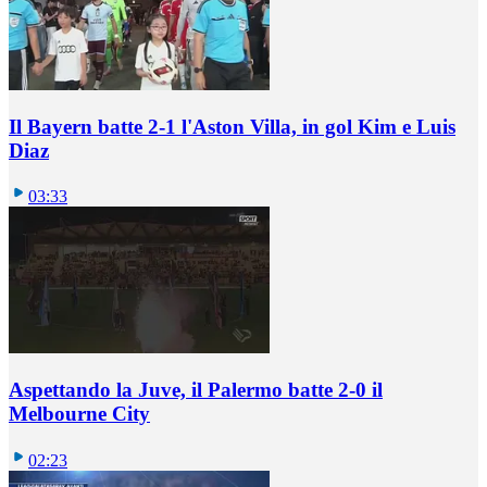
Il Bayern batte 2-1 l'Aston Villa, in gol Kim e Luis
Diaz
03:33
Aspettando la Juve, il Palermo batte 2-0 il
Melbourne City
02:23