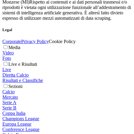
Monzese (MI)
Rispetto ai contenuti e ai dati personali trasmessi e/o
riprodotti è vietata ogni utilizzazione funzionale all’addestramento di
sistemi di intelligenza artificiale generativa. È altresì fatto divieto
espresso di utilizzare mezzi automatizzati di data scraping.
Legal
Corporate
Privacy Policy
Cookie Policy
Media
Video
Foto
Live e Risultati
Live
Diretta Calcio
Risultati e Classifiche
Sezioni
Calcio
Mercato
Serie A
Serie B
Coppa Italia
Champions League
Europa League
Conference League