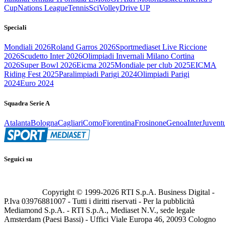
Cup
Nations League
Tennis
Sci
Volley
Drive UP
Speciali
Mondiali 2026
Roland Garros 2026
Sportmediaset Live Riccione
2026
Scudetto Inter 2026
Olimpiadi Invernali Milano Cortina
2026
Super Bowl 2026
Eicma 2025
Mondiale per club 2025
EICMA
Riding Fest 2025
Paralimpiadi Parigi 2024
Olimpiadi Parigi
2024
Euro 2024
Squadra Serie A
Atalanta
Bologna
Cagliari
Como
Fiorentina
Frosinone
Genoa
Inter
Juvent
Seguici su
Copyright © 1999-
2026
RTI S.p.A. Business Digital -
P.Iva 03976881007 - Tutti i diritti riservati - Per la pubblicità
Mediamond S.p.A. - RTI S.p.A., Mediaset N.V., sede legale
Amsterdam (Paesi Bassi) - Uffici Viale Europa 46, 20093 Cologno