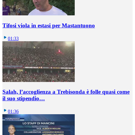
Tifosi viola in estasi per Mastantuono
01:33
Salah, l’accoglienza a Trebisonda è folle quasi come
il suo stipendio…
01:36