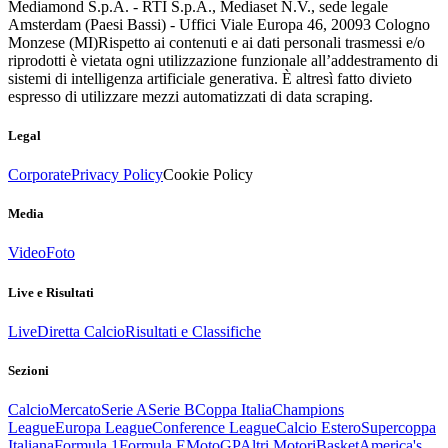
Mediamond S.p.A. - RTI S.p.A., Mediaset N.V., sede legale
Amsterdam (Paesi Bassi) - Uffici Viale Europa 46, 20093 Cologno
Monzese (MI)
Rispetto ai contenuti e ai dati personali trasmessi e/o
riprodotti è vietata ogni utilizzazione funzionale all’addestramento di
sistemi di intelligenza artificiale generativa. È altresì fatto divieto
espresso di utilizzare mezzi automatizzati di data scraping.
Legal
Corporate
Privacy Policy
Cookie Policy
Media
Video
Foto
Live e Risultati
Live
Diretta Calcio
Risultati e Classifiche
Sezioni
Calcio
Mercato
Serie A
Serie B
Coppa Italia
Champions
League
Europa League
Conference League
Calcio Estero
Supercoppa
Italiana
Formula 1
Formula E
MotoGP
Altri Motori
Basket
America's