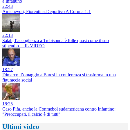
a Infantino
22:43
Amichevoli, Fiorentina-Deportivo A Coruna 1-1
22:13
Salah, l’accoglienza a Trebisonda è folle quasi come il suo
stipendio… IL VIDEO
18:57
Dimarco, l’omaggio a Baresi in conferenza si trasforma in una
figuraccia social
18:25
Caso Fifa, anche la Conmebol sudamericana contro Infantino:
"Preoccupati, il calcio è di tutti"
Ultimi video