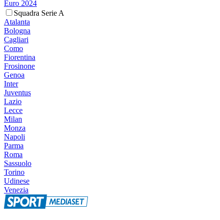
Euro 2024
Squadra Serie A
Atalanta
Bologna
Cagliari
Como
Fiorentina
Frosinone
Genoa
Inter
Juventus
Lazio
Lecce
Milan
Monza
Napoli
Parma
Roma
Sassuolo
Torino
Udinese
Venezia