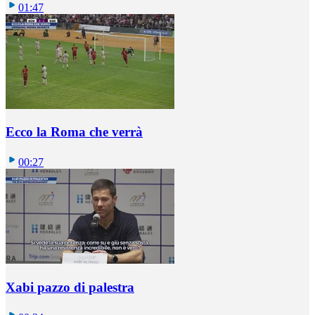
01:47
Ecco la Roma che verrà
00:27
Xabi pazzo di palestra