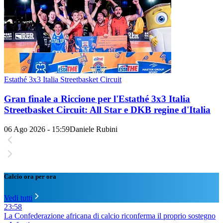
Estathé 3x3 Italia Streetbasket Circuit
Gran finale a Riccione per l'Estathé 3x3 Italia
Streetbasket Circuit: All Star e DKB regine d'Italia
06 Ago 2026 - 15:59
Daniele Rubini
Calcio ora per ora
Vedi tutti
23:58
La Confederazione africana di calcio riconferma il proprio sostegno