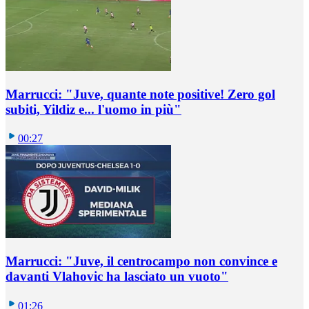
Marrucci: "Juve, quante note positive! Zero gol
subiti, Yildiz e... l'uomo in più"
00:27
Marrucci: "Juve, il centrocampo non convince e
davanti Vlahovic ha lasciato un vuoto"
01:26