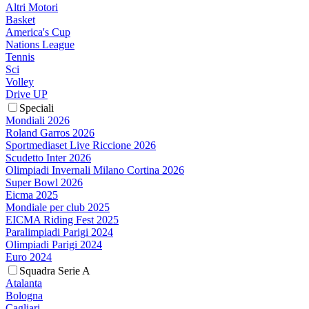
Altri Motori
Basket
America's Cup
Nations League
Tennis
Sci
Volley
Drive UP
Speciali
Mondiali 2026
Roland Garros 2026
Sportmediaset Live Riccione 2026
Scudetto Inter 2026
Olimpiadi Invernali Milano Cortina 2026
Super Bowl 2026
Eicma 2025
Mondiale per club 2025
EICMA Riding Fest 2025
Paralimpiadi Parigi 2024
Olimpiadi Parigi 2024
Euro 2024
Squadra Serie A
Atalanta
Bologna
Cagliari