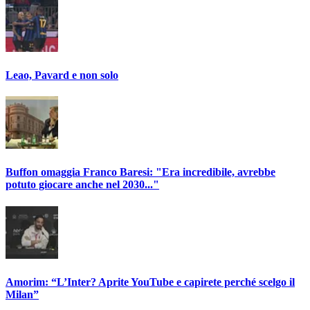
Leao, Pavard e non solo
Buffon omaggia Franco Baresi: "Era incredibile, avrebbe
potuto giocare anche nel 2030..."
Amorim: “L’Inter? Aprite YouTube e capirete perché scelgo il
Milan”