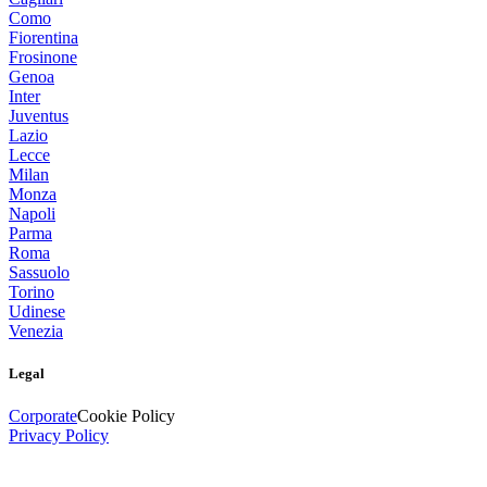
Como
Fiorentina
Frosinone
Genoa
Inter
Juventus
Lazio
Lecce
Milan
Monza
Napoli
Parma
Roma
Sassuolo
Torino
Udinese
Venezia
Legal
Corporate
Cookie Policy
Privacy Policy