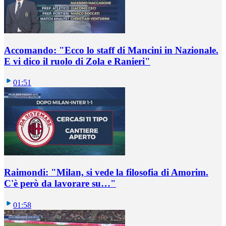
Accomando: "Ecco lo staff di Mancini in Nazionale.
E vi dico il ruolo di Zola e Ranieri"
01:51
Raimondi: "Milan, si vede la filosofia di Amorim.
C'è però da lavorare su…"
01:58