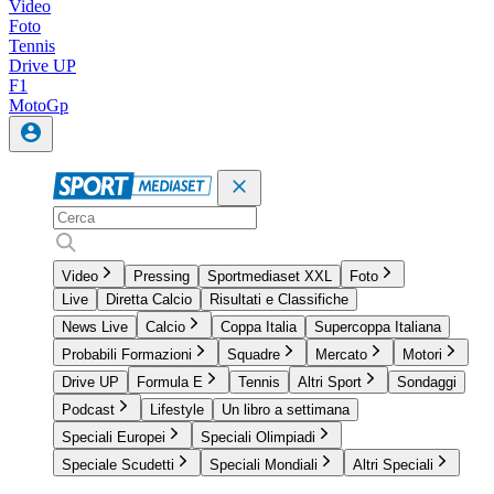
Video
Foto
Tennis
Drive UP
F1
MotoGp
Video
Pressing
Sportmediaset XXL
Foto
Live
Diretta Calcio
Risultati e Classifiche
News Live
Calcio
Coppa Italia
Supercoppa Italiana
Probabili Formazioni
Squadre
Mercato
Motori
Drive UP
Formula E
Tennis
Altri Sport
Sondaggi
Podcast
Lifestyle
Un libro a settimana
Speciali Europei
Speciali Olimpiadi
Speciale Scudetti
Speciali Mondiali
Altri Speciali