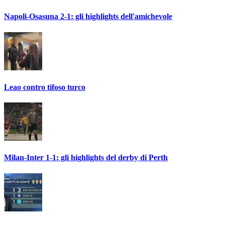
Napoli-Osasuna 2-1: gli highlights dell'amichevole
Leao contro tifoso turco
Milan-Inter 1-1: gli highlights del derby di Perth