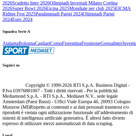
2026
Scudetto Inter 2026
Olimpiadi Invernali Milano Cortina
2026
Super Bowl 2026
Eicma 2025
Mondiale per club 2025
EICMA
Riding Fest 2025
Paralimpiadi Parigi 2024
Olimpiadi Parigi
2024
Euro 2024
Squadra Serie A
Atalanta
Bologna
Cagliari
Como
Fiorentina
Frosinone
Genoa
Inter
Juvent
Seguici su
Copyright © 1999-
2026
RTI S.p.A. Business Digital -
P.Iva 03976881007 - Tutti i diritti riservati - Per la pubblicità
Mediamond S.p.A. - RTI S.p.A., Mediaset N.V., sede legale
Amsterdam (Paesi Bassi) - Uffici Viale Europa 46, 20093 Cologno
Monzese (MI)
Rispetto ai contenuti e ai dati personali trasmessi e/o
riprodotti è vietata ogni utilizzazione funzionale all’addestramento di
sistemi di intelligenza artificiale generativa. È altresì fatto divieto
espresso di utilizzare mezzi automatizzati di data scraping.
Legal