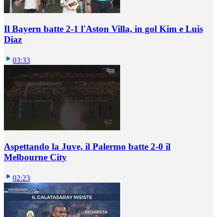
Il Bayern batte 2-1 l'Aston Villa, in gol Kim e Luis
Diaz
03:33
Aspettando la Juve, il Palermo batte 2-0 il
Melbourne City
02:23