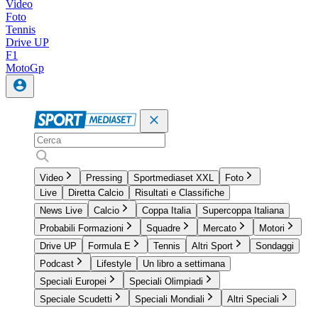
Video
Foto
Tennis
Drive UP
F1
MotoGp
Video
Pressing
Sportmediaset XXL
Foto
Live
Diretta Calcio
Risultati e Classifiche
News Live
Calcio
Coppa Italia
Supercoppa Italiana
Probabili Formazioni
Squadre
Mercato
Motori
Drive UP
Formula E
Tennis
Altri Sport
Sondaggi
Podcast
Lifestyle
Un libro a settimana
Speciali Europei
Speciali Olimpiadi
Speciale Scudetti
Speciali Mondiali
Altri Speciali