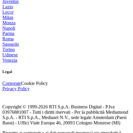
Juventus
Lazio
Lecce
Milan
Monza
Napoli
Parma
Roma
Sassuolo
Torino
Udinese
Venezia
Legal
Corporate
Cookie Policy
Privacy Policy
Copyright © 1999-
2026
RTI S.p.A. Business Digital - P.Iva
03976881007 - Tutti i diritti riservati - Per la pubblicità Mediamond
S.p.A. - RTI S.p.A., Mediaset N.V., sede legale Amsterdam (Paesi
Bassi) - Uffici Viale Europa 46, 20093 Cologno Monzese (MI)
Rispetto ai contenuti e ai dati personali trasmessi e/o riprodotti è