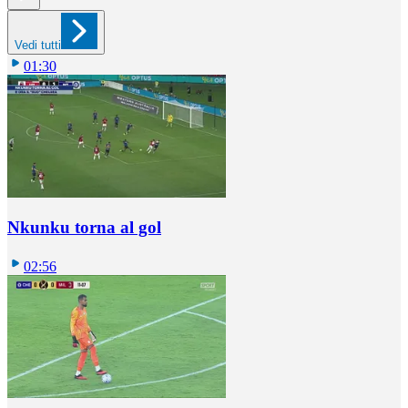
Vedi tutti
01:30
Nkunku torna al gol
02:56