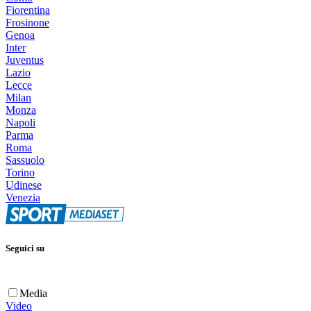
Fiorentina
Frosinone
Genoa
Inter
Juventus
Lazio
Lecce
Milan
Monza
Napoli
Parma
Roma
Sassuolo
Torino
Udinese
Venezia
Seguici su
Media
Video