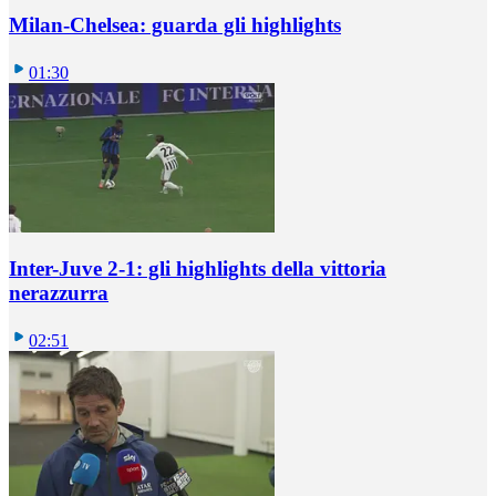
Milan-Chelsea: guarda gli highlights
01:30
Inter-Juve 2-1: gli highlights della vittoria
nerazzurra
02:51