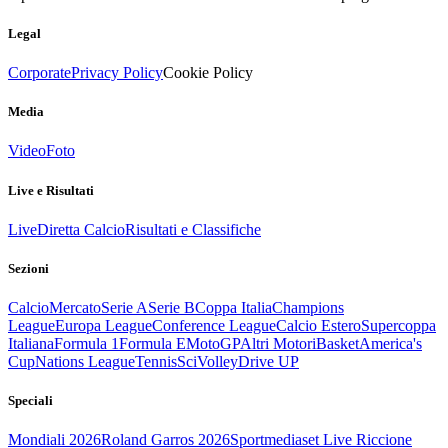
Legal
Corporate
Privacy Policy
Cookie Policy
Media
Video
Foto
Live e Risultati
Live
Diretta Calcio
Risultati e Classifiche
Sezioni
Calcio
Mercato
Serie A
Serie B
Coppa Italia
Champions
League
Europa League
Conference League
Calcio Estero
Supercoppa
Italiana
Formula 1
Formula E
MotoGP
Altri Motori
Basket
America's
Cup
Nations League
Tennis
Sci
Volley
Drive UP
Speciali
Mondiali 2026
Roland Garros 2026
Sportmediaset Live Riccione