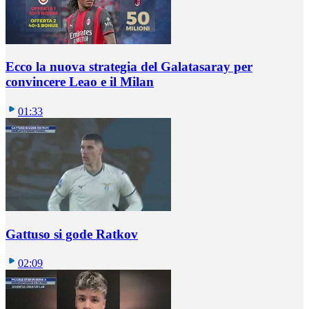
Ecco la nuova strategia del Galatasaray per
convincere Leao e il Milan
01:33
Gattuso si gode Ratkov
02:09