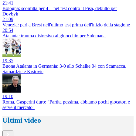
21:41
Bologna: sconfitta per 4-1 nel test contro il Pisa, debutto per
Dovbyk
21:09
Venezia: pari a Brest nell'ultimo test prima dell'inizio della stagione
20:54
Atalanta: trauma distorsivo al ginocchio per Sulemana
19:35
Buona Atalanta in Germania: 3-0 allo Schalke 04 con Scamacca,
Samardzic e Krstovic
19:10
Roma, Gasperini duro: "Partita pessima, abbiamo pochi giocatori e
serve il mercato"
Ultimi video