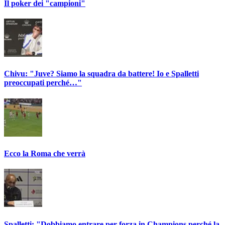
Il poker dei "campioni"
Chivu: "Juve? Siamo la squadra da battere! Io e Spalletti
preoccupati perché…"
Ecco la Roma che verrà
Spalletti: "Dobbiamo entrare per forza in Champions perché la