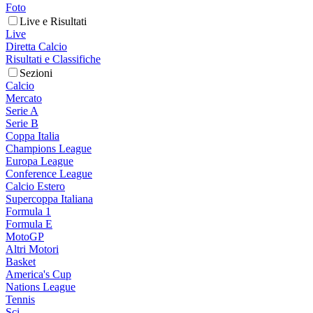
Foto
Live e Risultati
Live
Diretta Calcio
Risultati e Classifiche
Sezioni
Calcio
Mercato
Serie A
Serie B
Coppa Italia
Champions League
Europa League
Conference League
Calcio Estero
Supercoppa Italiana
Formula 1
Formula E
MotoGP
Altri Motori
Basket
America's Cup
Nations League
Tennis
Sci