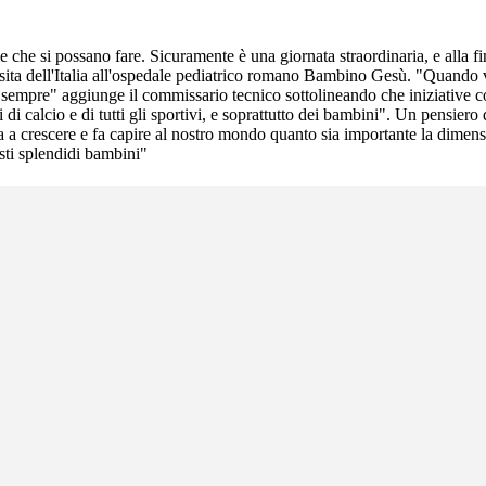
 che si possano fare. Sicuramente è una giornata straordinaria, e alla fi
a visita dell'Italia all'ospedale pediatrico romano Bambino Gesù. "Quand
ta sempre" aggiunge il commissario tecnico sottolineando che iniziative
fosi di calcio e di tutti gli sportivi, e soprattutto dei bambini". Un pens
a a crescere e fa capire al nostro mondo quanto sia importante la dimen
esti splendidi bambini"