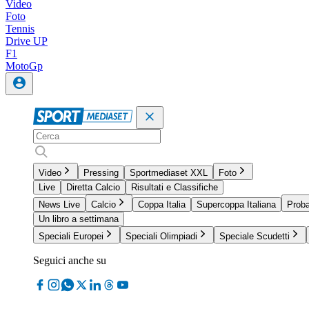
Video
Foto
Tennis
Drive UP
F1
MotoGp
Video
Pressing
Sportmediaset XXL
Foto
Live
Diretta Calcio
Risultati e Classifiche
News Live
Calcio
Coppa Italia
Supercoppa Italiana
Proba
Un libro a settimana
Speciali Europei
Speciali Olimpiadi
Speciale Scudetti
Seguici anche su