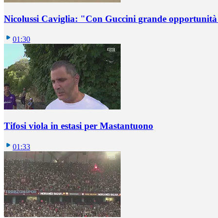
Nicolussi Caviglia: "Con Guccini grande opportunità 
01:30
Tifosi viola in estasi per Mastantuono
01:33