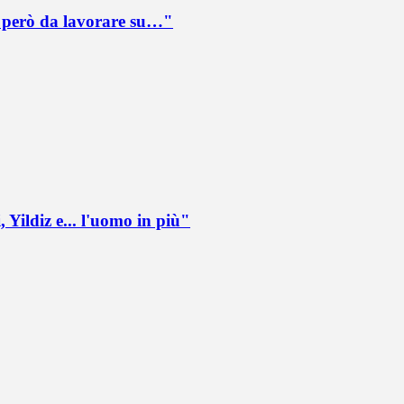
è però da lavorare su…"
 Yildiz e... l'uomo in più"