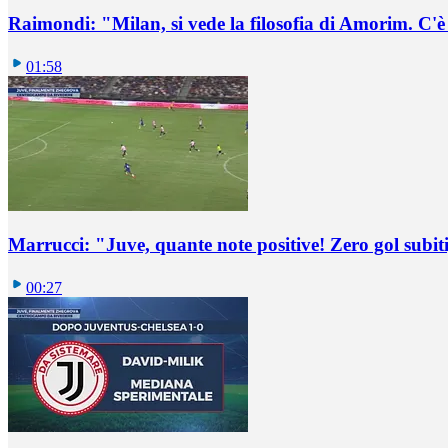
Raimondi: "Milan, si vede la filosofia di Amorim. C'
01:58
Marrucci: "Juve, quante note positive! Zero gol subiti,
00:27