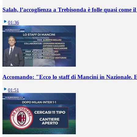
Salah, l’accoglienza a Trebisonda è folle quasi come i
01:36
Accomando: "Ecco lo staff di Mancini in Nazionale. E 
01:51