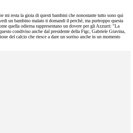
ne mi resta la gioia di questi bambini che nonostante tutto sono qui
o vedi un bambino malato ti domandi il perché, ma purtroppo questa
 come quella odierna rappresentano un dovere per gli Azzurri: "La
iero questo condiviso anche dal presidente della Figc, Gabriele Gravina,
sione del calcio che riesce a dare un sorriso anche in un momento