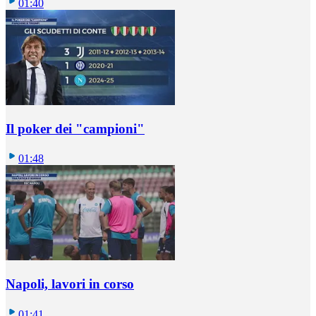
01:40
Il poker dei "campioni"
01:48
Napoli, lavori in corso
01:41