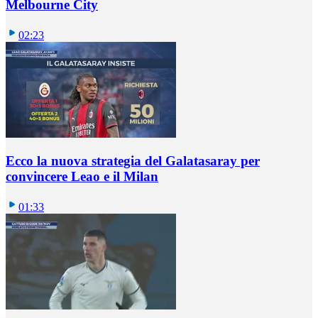
Melbourne City
02:23
Ecco la nuova strategia del Galatasaray per
convincere Leao e il Milan
01:33