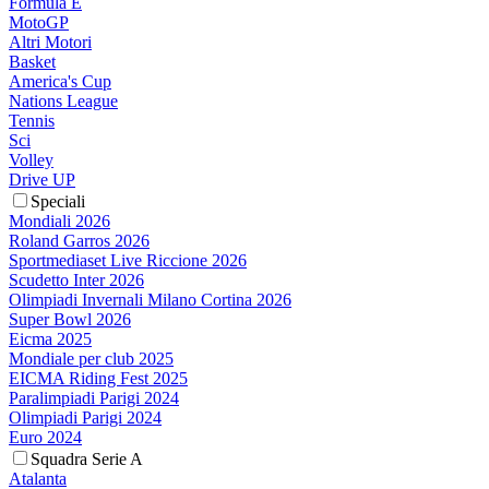
Formula E
MotoGP
Altri Motori
Basket
America's Cup
Nations League
Tennis
Sci
Volley
Drive UP
Speciali
Mondiali 2026
Roland Garros 2026
Sportmediaset Live Riccione 2026
Scudetto Inter 2026
Olimpiadi Invernali Milano Cortina 2026
Super Bowl 2026
Eicma 2025
Mondiale per club 2025
EICMA Riding Fest 2025
Paralimpiadi Parigi 2024
Olimpiadi Parigi 2024
Euro 2024
Squadra Serie A
Atalanta