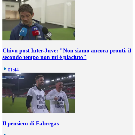
Chivu post Inter-Juve: "Non siamo ancora pronti, il
secondo tempo non mi è piaciuto"
01:44
Il pensiero di Fabregas