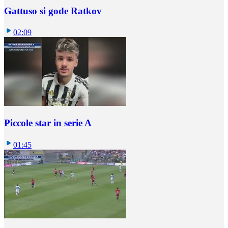
Gattuso si gode Ratkov
02:09
Piccole star in serie A
01:45