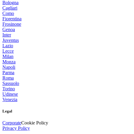
Bologna
Cagliari
Como
Fiorentina
Frosinone
Genoa
Inter
Juventus
Lazio
Lecce
Milan
Monza
Napoli
Parma
Roma
Sassuolo
Torino
Udinese
Venezia
Legal
Corporate
Cookie Policy
Privacy Policy