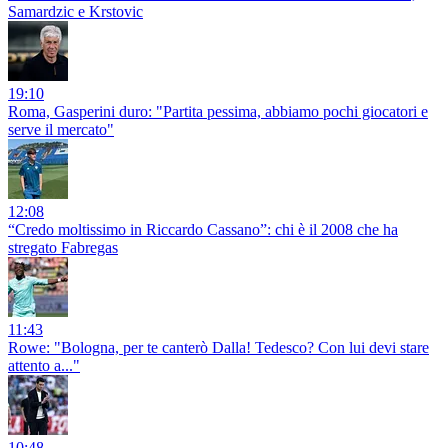
Samardzic e Krstovic
19:10
Roma, Gasperini duro: "Partita pessima, abbiamo pochi giocatori e
serve il mercato"
12:08
“Credo moltissimo in Riccardo Cassano”: chi è il 2008 che ha
stregato Fabregas
11:43
Rowe: "Bologna, per te canterò Dalla! Tedesco? Con lui devi stare
attento a..."
10:48