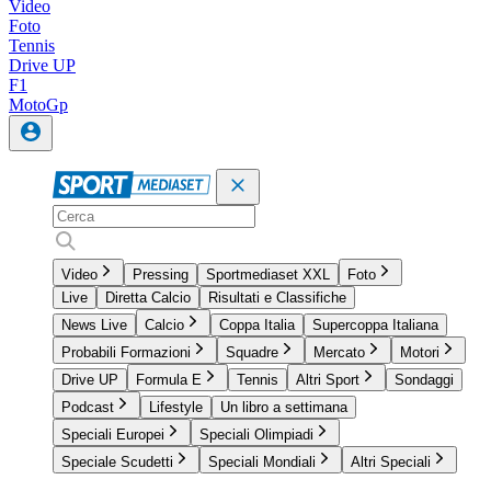
Video
Foto
Tennis
Drive UP
F1
MotoGp
Video
Pressing
Sportmediaset XXL
Foto
Live
Diretta Calcio
Risultati e Classifiche
News Live
Calcio
Coppa Italia
Supercoppa Italiana
Probabili Formazioni
Squadre
Mercato
Motori
Drive UP
Formula E
Tennis
Altri Sport
Sondaggi
Podcast
Lifestyle
Un libro a settimana
Speciali Europei
Speciali Olimpiadi
Speciale Scudetti
Speciali Mondiali
Altri Speciali