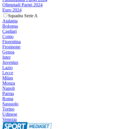
Olimpiadi Parigi 2024
Euro 2024
Squadra Serie A
Atalanta
Bologna
Cagliari
Como
Fiorentina
Frosinone
Genoa
Inter
Juventus
Lazio
Lecce
Milan
Monza
Napoli
Parma
Roma
Sassuolo
Torino
Udinese
Venezia