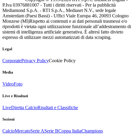
P.Iva 03976881007 - Tutti i diritti riservati - Per la pubblicità
Mediamond S.p.A. - RTI S.p.A., Mediaset N.V., sede legale
Amsterdam (Paesi Bassi) - Uffici Viale Europa 46, 20093 Cologno
Monzese (MI)
Rispetto ai contenuti e ai dati personali trasmessi e/o
riprodotti è vietata ogni utilizzazione funzionale all’addestramento di
sistemi di intelligenza artificiale generativa. È altresì fatto divieto
espresso di utilizzare mezzi automatizzati di data scraping.
Legal
Corporate
Privacy Policy
Cookie Policy
Media
Video
Foto
Live e Risultati
Live
Diretta Calcio
Risultati e Classifiche
Sezioni
Calcio
Mercato
Serie A
Serie B
Coppa Italia
Champions