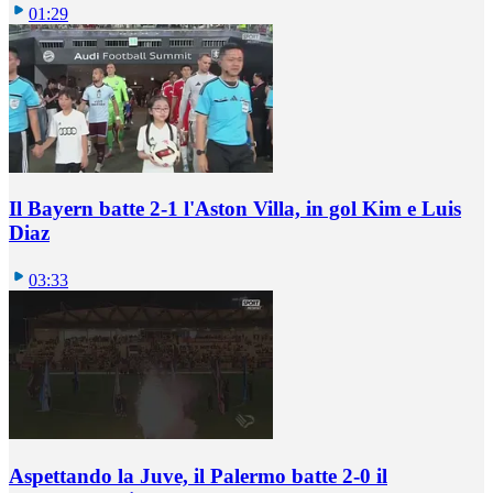
01:29
Il Bayern batte 2-1 l'Aston Villa, in gol Kim e Luis
Diaz
03:33
Aspettando la Juve, il Palermo batte 2-0 il