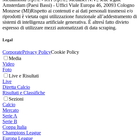
Amsterdam (Paesi Bassi) - Uffici Viale Europa 46, 20093 Cologno
Monzese (MI)
Rispetto ai contenuti e ai dati personali trasmessi e/o
riprodotti è vietata ogni utilizzazione funzionale all’addestramento di
sistemi di intelligenza artificiale generativa. È altresì fatto divieto
espresso di utilizzare mezzi automatizzati di data scraping.
Legal
Corporate
Privacy Policy
Cookie Policy
Media
Video
Foto
Live e Risultati
Live
Diretta Calcio
Risultati e Classifiche
Sezioni
Calcio
Mercato
Serie A
Serie B
Coppa Italia
Champions League
Europa League