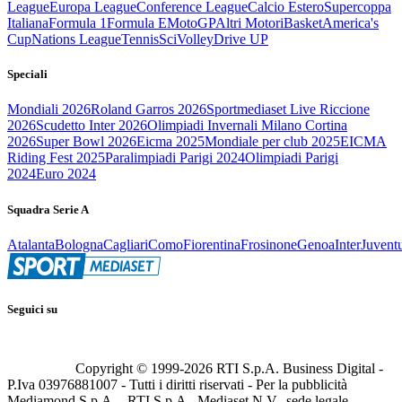
League
Europa League
Conference League
Calcio Estero
Supercoppa
Italiana
Formula 1
Formula E
MotoGP
Altri Motori
Basket
America's
Cup
Nations League
Tennis
Sci
Volley
Drive UP
Speciali
Mondiali 2026
Roland Garros 2026
Sportmediaset Live Riccione
2026
Scudetto Inter 2026
Olimpiadi Invernali Milano Cortina
2026
Super Bowl 2026
Eicma 2025
Mondiale per club 2025
EICMA
Riding Fest 2025
Paralimpiadi Parigi 2024
Olimpiadi Parigi
2024
Euro 2024
Squadra Serie A
Atalanta
Bologna
Cagliari
Como
Fiorentina
Frosinone
Genoa
Inter
Juvent
Seguici su
Copyright © 1999-
2026
RTI S.p.A. Business Digital -
P.Iva 03976881007 - Tutti i diritti riservati - Per la pubblicità
Mediamond S.p.A. - RTI S.p.A., Mediaset N.V., sede legale