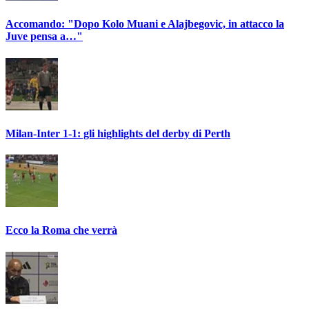
Accomando: "Dopo Kolo Muani e Alajbegovic, in attacco la
Juve pensa a…"
Milan-Inter 1-1: gli highlights del derby di Perth
Ecco la Roma che verrà