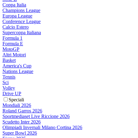
Coppa Italia
Champions League
Europa League
Conference League
Calcio Estero
Supercoppa Italiana
Formula 1
Formula E
MotoGP
Altri Motori
Basket
America's Cup
Nations League
Tennis
Sci
Volley
Drive UP
Speciali
Mondiali 2026
Roland Garros 2026
Sportmediaset Live Riccione 2026
Scudetto Inter 2026
Olimpiadi Invernali Milano Cortina 2026
Super Bowl 2026