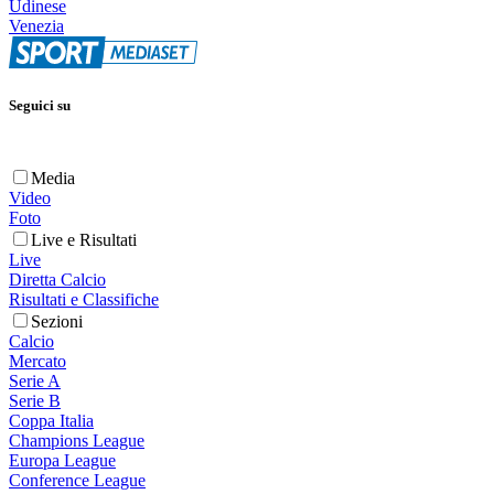
Udinese
Venezia
Seguici su
Media
Video
Foto
Live e Risultati
Live
Diretta Calcio
Risultati e Classifiche
Sezioni
Calcio
Mercato
Serie A
Serie B
Coppa Italia
Champions League
Europa League
Conference League