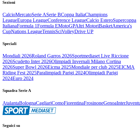
Sezioni
Calcio
Mercato
Serie A
Serie B
Coppa Italia
Champions
League
Europa League
Conference League
Calcio Estero
Supercoppa
Italiana
Formula 1
Formula E
MotoGP
Altri Motori
Basket
America's
Cup
Nations League
Tennis
Sci
Volley
Drive UP
Speciali
Mondiali 2026
Roland Garros 2026
Sportmediaset Live Riccione
2026
Scudetto Inter 2026
Olimpiadi Invernali Milano Cortina
2026
Super Bowl 2026
Eicma 2025
Mondiale per club 2025
EICMA
Riding Fest 2025
Paralimpiadi Parigi 2024
Olimpiadi Parigi
2024
Euro 2024
Squadra Serie A
Atalanta
Bologna
Cagliari
Como
Fiorentina
Frosinone
Genoa
Inter
Juvent
Seguici su