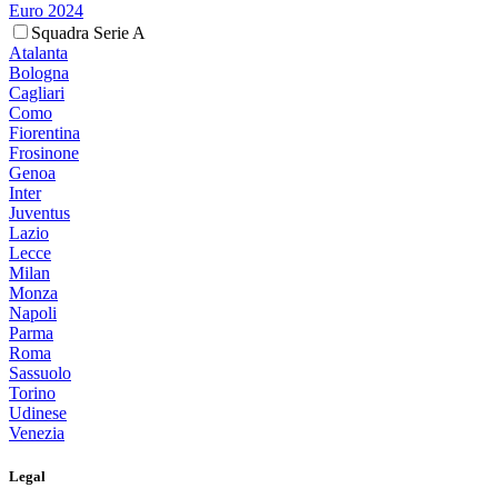
Euro 2024
Squadra Serie A
Atalanta
Bologna
Cagliari
Como
Fiorentina
Frosinone
Genoa
Inter
Juventus
Lazio
Lecce
Milan
Monza
Napoli
Parma
Roma
Sassuolo
Torino
Udinese
Venezia
Legal