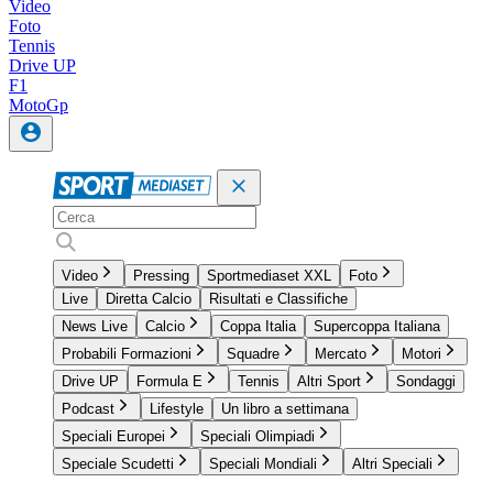
Video
Foto
Tennis
Drive UP
F1
MotoGp
Video
Pressing
Sportmediaset XXL
Foto
Live
Diretta Calcio
Risultati e Classifiche
News Live
Calcio
Coppa Italia
Supercoppa Italiana
Probabili Formazioni
Squadre
Mercato
Motori
Drive UP
Formula E
Tennis
Altri Sport
Sondaggi
Podcast
Lifestyle
Un libro a settimana
Speciali Europei
Speciali Olimpiadi
Speciale Scudetti
Speciali Mondiali
Altri Speciali