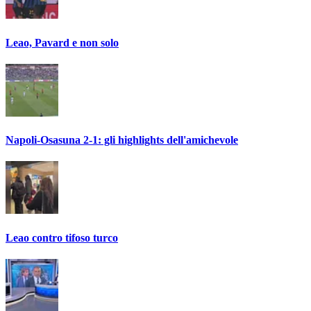
Leao, Pavard e non solo
Napoli-Osasuna 2-1: gli highlights dell'amichevole
Leao contro tifoso turco