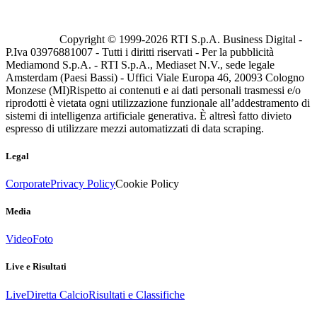
Copyright © 1999-
2026
RTI S.p.A. Business Digital -
P.Iva 03976881007 - Tutti i diritti riservati - Per la pubblicità
Mediamond S.p.A. - RTI S.p.A., Mediaset N.V., sede legale
Amsterdam (Paesi Bassi) - Uffici Viale Europa 46, 20093 Cologno
Monzese (MI)
Rispetto ai contenuti e ai dati personali trasmessi e/o
riprodotti è vietata ogni utilizzazione funzionale all’addestramento di
sistemi di intelligenza artificiale generativa. È altresì fatto divieto
espresso di utilizzare mezzi automatizzati di data scraping.
Legal
Corporate
Privacy Policy
Cookie Policy
Media
Video
Foto
Live e Risultati
Live
Diretta Calcio
Risultati e Classifiche