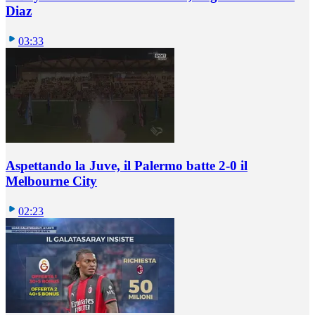
Diaz
03:33
Aspettando la Juve, il Palermo batte 2-0 il
Melbourne City
02:23