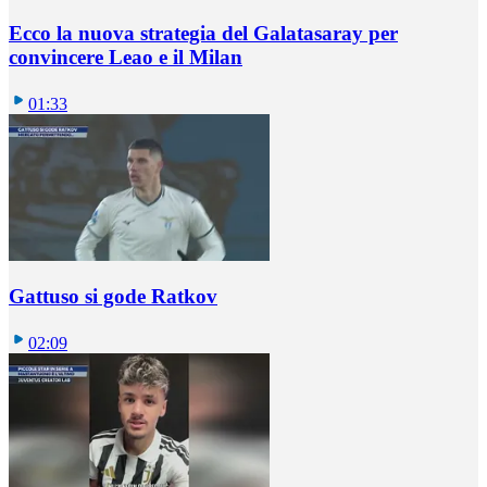
Ecco la nuova strategia del Galatasaray per
convincere Leao e il Milan
01:33
Gattuso si gode Ratkov
02:09