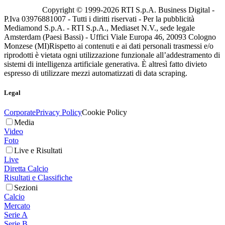
Copyright © 1999-
2026
RTI S.p.A. Business Digital -
P.Iva 03976881007 - Tutti i diritti riservati - Per la pubblicità
Mediamond S.p.A. - RTI S.p.A., Mediaset N.V., sede legale
Amsterdam (Paesi Bassi) - Uffici Viale Europa 46, 20093 Cologno
Monzese (MI)
Rispetto ai contenuti e ai dati personali trasmessi e/o
riprodotti è vietata ogni utilizzazione funzionale all’addestramento di
sistemi di intelligenza artificiale generativa. È altresì fatto divieto
espresso di utilizzare mezzi automatizzati di data scraping.
Legal
Corporate
Privacy Policy
Cookie Policy
Media
Video
Foto
Live e Risultati
Live
Diretta Calcio
Risultati e Classifiche
Sezioni
Calcio
Mercato
Serie A
Serie B