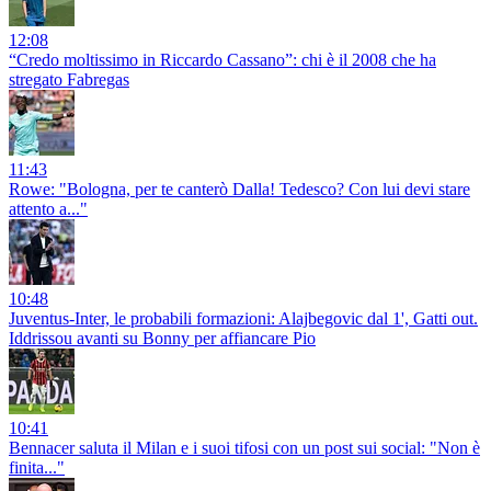
12:08
“Credo moltissimo in Riccardo Cassano”: chi è il 2008 che ha
stregato Fabregas
11:43
Rowe: "Bologna, per te canterò Dalla! Tedesco? Con lui devi stare
attento a..."
10:48
Juventus-Inter, le probabili formazioni: Alajbegovic dal 1', Gatti out.
Iddrissou avanti su Bonny per affiancare Pio
10:41
Bennacer saluta il Milan e i suoi tifosi con un post sui social: "Non è
finita..."