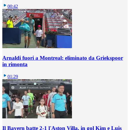
00:42
Arnaldi fuori a Montreal: eliminato da Griekspoor
in rimonta
01:29
Il Bayern batte 2-1 l'Aston Villa, in gol Kim e Luis