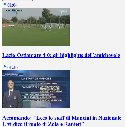
01:04
Lazio-Ostiamare 4-0: gli highlights dell'amichevole
01:36
Accomando: "Ecco lo staff di Mancini in Nazionale.
E vi dico il ruolo di Zola e Ranieri"