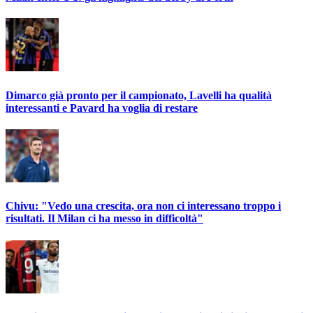
Dimarco già pronto per il campionato, Lavelli ha qualità
interessanti e Pavard ha voglia di restare
Chivu: "Vedo una crescita, ora non ci interessano troppo i
risultati. Il Milan ci ha messo in difficoltà"