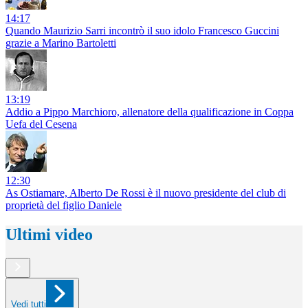
14:17
Quando Maurizio Sarri incontrò il suo idolo Francesco Guccini
grazie a Marino Bartoletti
13:19
Addio a Pippo Marchioro, allenatore della qualificazione in Coppa
Uefa del Cesena
12:30
As Ostiamare, Alberto De Rossi è il nuovo presidente del club di
proprietà del figlio Daniele
Ultimi video
Vedi tutti