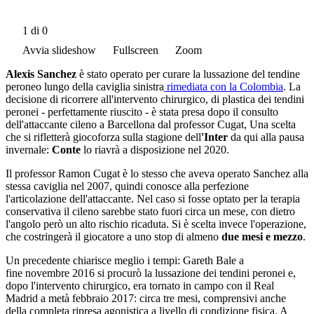
1
di 0
Avvia slideshow
Fullscreen
Zoom
Alexis Sanchez
è stato operato per curare la lussazione del tendine
peroneo lungo della caviglia sinistra
rimediata con la Colombia
. La
decisione di ricorrere all'intervento chirurgico, di plastica dei tendini
peronei - perfettamente riuscito - è stata presa dopo il consulto
dell'attaccante cileno a Barcellona dal professor Cugat, Una scelta
che si rifletterà giocoforza sulla stagione dell
'Inter
da qui alla pausa
invernale:
Conte
lo riavrà a disposizione nel 2020.
Il professor Ramon Cugat è lo stesso che aveva operato Sanchez alla
stessa caviglia nel 2007, quindi conosce alla perfezione
l'articolazione dell'attaccante. Nel caso si fosse optato per la terapia
conservativa il cileno sarebbe stato fuori circa
un mese, con dietro
l'angolo però un alto rischio ricaduta. Si è scelta invece l'operazione,
che costringerà il giocatore a uno stop di almeno
due mesi e mezzo
.
Un precedente chiarisce meglio i tempi: Gareth Bale a
fine novembre 2016 si procurò la lussazione dei tendini peronei e,
dopo l'intervento chirurgico, era tornato in campo con il Real
Madrid a metà febbraio 2017: circa tre mesi, comprensivi anche
della completa ripresa agonistica a livello di condizione fisica. A