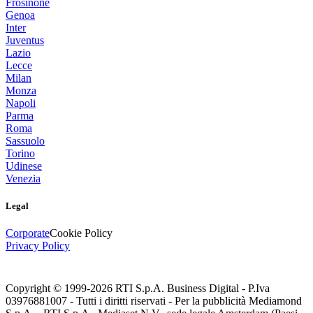
Frosinone
Genoa
Inter
Juventus
Lazio
Lecce
Milan
Monza
Napoli
Parma
Roma
Sassuolo
Torino
Udinese
Venezia
Legal
Corporate
Cookie Policy
Privacy Policy
Copyright © 1999-
2026
RTI S.p.A. Business Digital - P.Iva
03976881007 - Tutti i diritti riservati - Per la pubblicità Mediamond