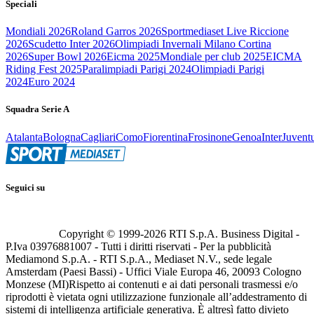
Speciali
Mondiali 2026
Roland Garros 2026
Sportmediaset Live Riccione
2026
Scudetto Inter 2026
Olimpiadi Invernali Milano Cortina
2026
Super Bowl 2026
Eicma 2025
Mondiale per club 2025
EICMA
Riding Fest 2025
Paralimpiadi Parigi 2024
Olimpiadi Parigi
2024
Euro 2024
Squadra Serie A
Atalanta
Bologna
Cagliari
Como
Fiorentina
Frosinone
Genoa
Inter
Juvent
Seguici su
Copyright © 1999-
2026
RTI S.p.A. Business Digital -
P.Iva 03976881007 - Tutti i diritti riservati - Per la pubblicità
Mediamond S.p.A. - RTI S.p.A., Mediaset N.V., sede legale
Amsterdam (Paesi Bassi) - Uffici Viale Europa 46, 20093 Cologno
Monzese (MI)
Rispetto ai contenuti e ai dati personali trasmessi e/o
riprodotti è vietata ogni utilizzazione funzionale all’addestramento di
sistemi di intelligenza artificiale generativa. È altresì fatto divieto