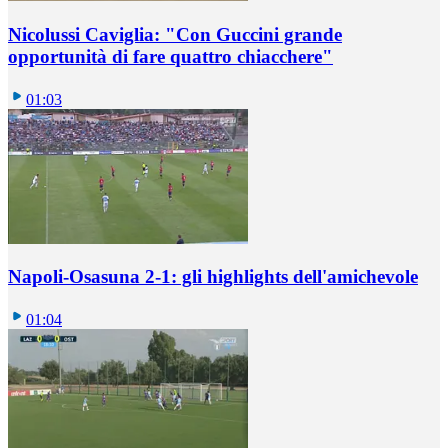
Nicolussi Caviglia: "Con Guccini grande
opportunità di fare quattro chiacchere"
01:03
Napoli-Osasuna 2-1: gli highlights dell'amichevole
01:04