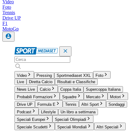
Video
Foto
Tennis
Drive UP
F1
MotoGp
Video
Pressing
Sportmediaset XXL
Foto
Live
Diretta Calcio
Risultati e Classifiche
News Live
Calcio
Coppa Italia
Supercoppa Italiana
Probabili Formazioni
Squadre
Mercato
Motori
Drive UP
Formula E
Tennis
Altri Sport
Sondaggi
Podcast
Lifestyle
Un libro a settimana
Speciali Europei
Speciali Olimpiadi
Speciale Scudetti
Speciali Mondiali
Altri Speciali