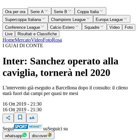
Ora per ora
Serie A
Serie B
Coppa Italia
Supercoppa Italiana
Champions League
Europa League
Conference League
Calcio Estero
Squadre
Video
Foto
Live
Risultati e Classifiche
Home
Mercato
Video
Foto
Rosa
I GUAI DI CONTE
Inter: Sanchez operato alla
caviglia, tornerà nel 2020
L'intervento già eseguito a Barcellona dopo il consulto: il cileno
starà fuori dai campi per quasi tre mesi
16 Ott 2019 - 21:30
16 Ott 2019 - 21:30
Segui
su
Seguici su
whatsapp
discover