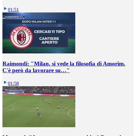
01:51
Raimondi: "Milan, si vede la filosofia di Amorim.
C'è però da lavorare su…"
01:58