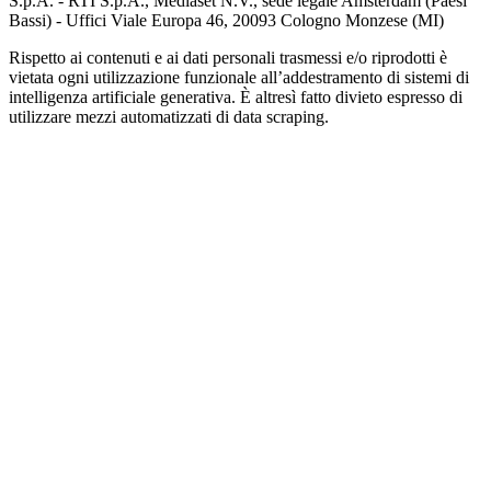
S.p.A. - RTI S.p.A., Mediaset N.V., sede legale Amsterdam (Paesi
Bassi) - Uffici Viale Europa 46, 20093 Cologno Monzese (MI)
Rispetto ai contenuti e ai dati personali trasmessi e/o riprodotti è
vietata ogni utilizzazione funzionale all’addestramento di sistemi di
intelligenza artificiale generativa. È altresì fatto divieto espresso di
utilizzare mezzi automatizzati di data scraping.