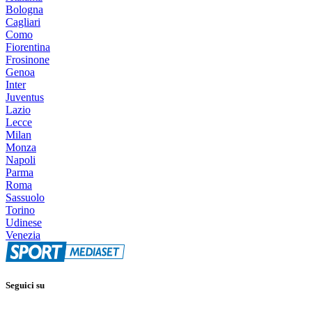
Bologna
Cagliari
Como
Fiorentina
Frosinone
Genoa
Inter
Juventus
Lazio
Lecce
Milan
Monza
Napoli
Parma
Roma
Sassuolo
Torino
Udinese
Venezia
Seguici su