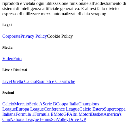
riprodotti è vietata ogni utilizzazione funzionale all’addestramento di
sistemi di intelligenza artificiale generativa. È altresì fatto divieto
espresso di utilizzare mezzi automatizzati di data scraping.
Legal
Corporate
Privacy Policy
Cookie Policy
Media
Video
Foto
Live e Risultati
Live
Diretta Calcio
Risultati e Classifiche
Sezioni
Calcio
Mercato
Serie A
Serie B
Coppa Italia
Champions
League
Europa League
Conference League
Calcio Estero
Supercoppa
Italiana
Formula 1
Formula E
MotoGP
Altri Motori
Basket
America's
Cup
Nations League
Tennis
Sci
Volley
Drive UP