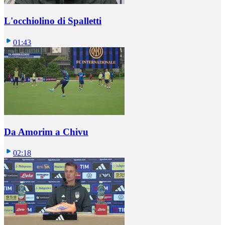
L'occhiolino di Spalletti
01:43
Da Amorim a Chivu
02:18