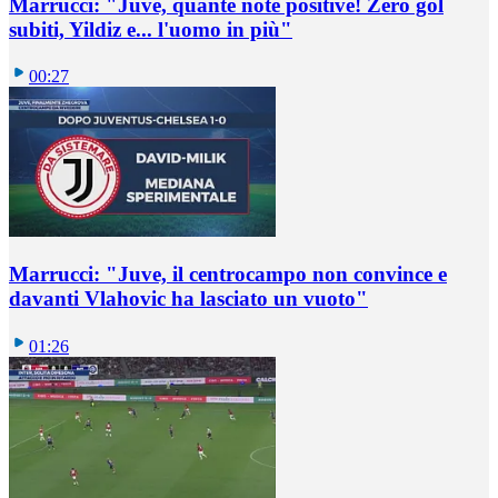
Marrucci: "Juve, quante note positive! Zero gol
subiti, Yildiz e... l'uomo in più"
00:27
Marrucci: "Juve, il centrocampo non convince e
davanti Vlahovic ha lasciato un vuoto"
01:26