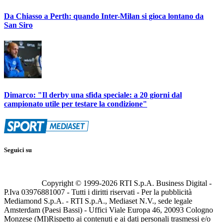
Da Chiasso a Perth: quando Inter-Milan si gioca lontano da
San Siro
Dimarco: "Il derby una sfida speciale: a 20 giorni dal
campionato utile per testare la condizione"
Seguici su
Copyright © 1999-
2026
RTI S.p.A. Business Digital -
P.Iva 03976881007 - Tutti i diritti riservati - Per la pubblicità
Mediamond S.p.A. - RTI S.p.A., Mediaset N.V., sede legale
Amsterdam (Paesi Bassi) - Uffici Viale Europa 46, 20093 Cologno
Monzese (MI)
Rispetto ai contenuti e ai dati personali trasmessi e/o