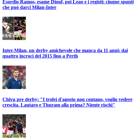
Esordio Ramos, esame Diouf, poi Leao e i registi: cinque spunti
che può darci Milan-Inter
Inter-Milan, un derby amichevole che manca da 11 anni: dai
quattro incroci del 2015 fino a Perth
Chivu pre derby: "I trofei d'agosto non contano, voglio vedere
crescita. Lautaro e Thuram alla prima? Niente rischi"