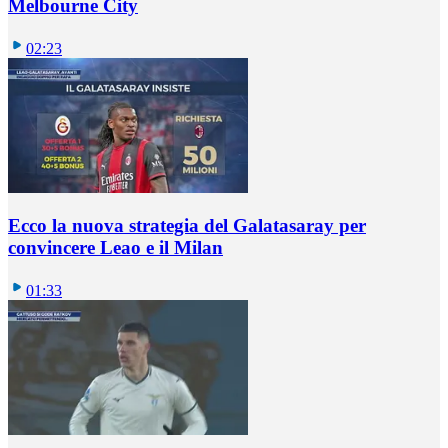
Melbourne City
02:23
Ecco la nuova strategia del Galatasaray per
convincere Leao e il Milan
01:33