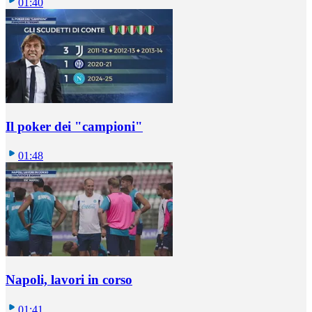
01:40
Il poker dei "campioni"
01:48
Napoli, lavori in corso
01:41