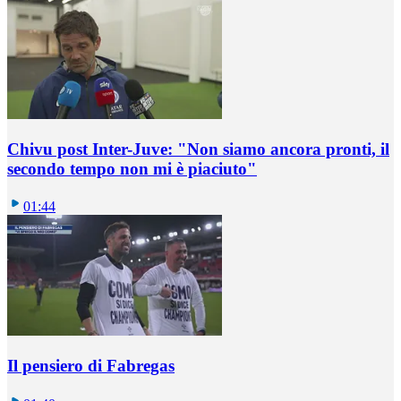
Chivu post Inter-Juve: "Non siamo ancora pronti, il
secondo tempo non mi è piaciuto"
01:44
Il pensiero di Fabregas