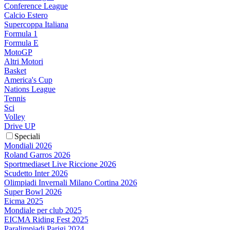
Conference League
Calcio Estero
Supercoppa Italiana
Formula 1
Formula E
MotoGP
Altri Motori
Basket
America's Cup
Nations League
Tennis
Sci
Volley
Drive UP
Speciali
Mondiali 2026
Roland Garros 2026
Sportmediaset Live Riccione 2026
Scudetto Inter 2026
Olimpiadi Invernali Milano Cortina 2026
Super Bowl 2026
Eicma 2025
Mondiale per club 2025
EICMA Riding Fest 2025
Paralimpiadi Parigi 2024