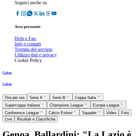
Seguici anche su
Area personale
Help e Faq
Info e contatti
Termini del servizio
Utilizzo dati e privacy
Cookie Policy
Calcio
Calcio
Ora per ora
Serie A
Serie B
Coppa Italia
Supercoppa Italiana
Champions League
Europa League
Conference League
Calcio Estero
Squadre
Video
Foto
Live
Risultati e Classifiche
Genoa, Ballardini: "La Lazio è