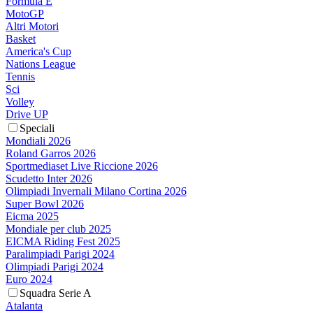
Formula E
MotoGP
Altri Motori
Basket
America's Cup
Nations League
Tennis
Sci
Volley
Drive UP
Speciali
Mondiali 2026
Roland Garros 2026
Sportmediaset Live Riccione 2026
Scudetto Inter 2026
Olimpiadi Invernali Milano Cortina 2026
Super Bowl 2026
Eicma 2025
Mondiale per club 2025
EICMA Riding Fest 2025
Paralimpiadi Parigi 2024
Olimpiadi Parigi 2024
Euro 2024
Squadra Serie A
Atalanta