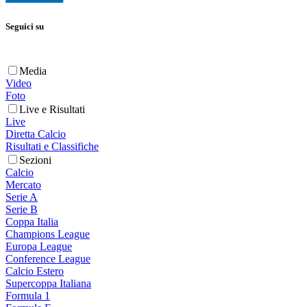
Seguici su
Media
Video
Foto
Live e Risultati
Live
Diretta Calcio
Risultati e Classifiche
Sezioni
Calcio
Mercato
Serie A
Serie B
Coppa Italia
Champions League
Europa League
Conference League
Calcio Estero
Supercoppa Italiana
Formula 1