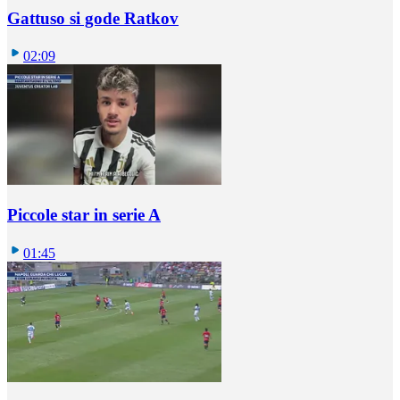
Gattuso si gode Ratkov
02:09
Piccole star in serie A
01:45