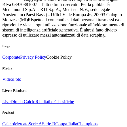
P.Iva 03976881007 - Tutti i diritti riservati - Per la pubblicità
Mediamond S.p.A. - RTI S.p.A., Mediaset N.V., sede legale
Amsterdam (Paesi Bassi) - Uffici Viale Europa 46, 20093 Cologno
Monzese (MI)
Rispetto ai contenuti e ai dati personali trasmessi e/o
riprodotti è vietata ogni utilizzazione funzionale all’addestramento di
sistemi di intelligenza artificiale generativa. È altresì fatto divieto
espresso di utilizzare mezzi automatizzati di data scraping.
Legal
Corporate
Privacy Policy
Cookie Policy
Media
Video
Foto
Live e Risultati
Live
Diretta Calcio
Risultati e Classifiche
Sezioni
Calcio
Mercato
Serie A
Serie B
Coppa Italia
Champions