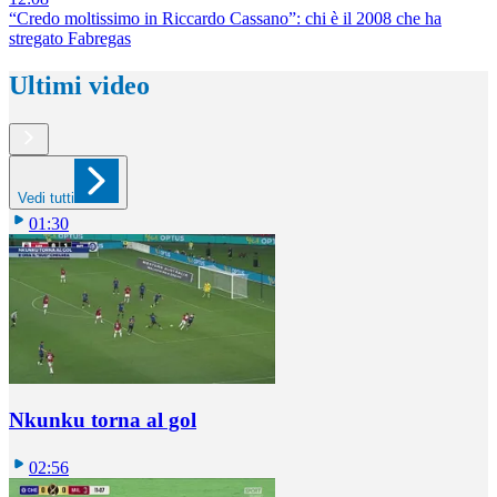
“Credo moltissimo in Riccardo Cassano”: chi è il 2008 che ha
stregato Fabregas
Ultimi video
Vedi tutti
01:30
Nkunku torna al gol
02:56