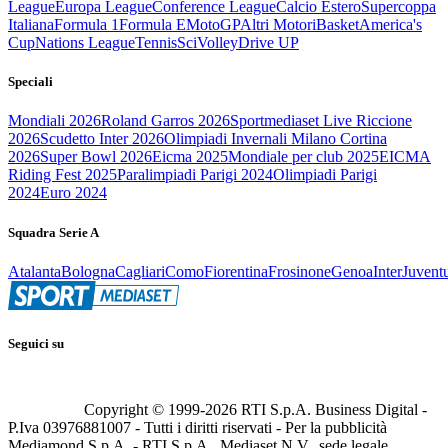
League
Europa League
Conference League
Calcio Estero
Supercoppa
Italiana
Formula 1
Formula E
MotoGP
Altri Motori
Basket
America's
Cup
Nations League
Tennis
Sci
Volley
Drive UP
Speciali
Mondiali 2026
Roland Garros 2026
Sportmediaset Live Riccione
2026
Scudetto Inter 2026
Olimpiadi Invernali Milano Cortina
2026
Super Bowl 2026
Eicma 2025
Mondiale per club 2025
EICMA
Riding Fest 2025
Paralimpiadi Parigi 2024
Olimpiadi Parigi
2024
Euro 2024
Squadra Serie A
Atalanta
Bologna
Cagliari
Como
Fiorentina
Frosinone
Genoa
Inter
Juvent
Seguici su
Copyright © 1999-
2026
RTI S.p.A. Business Digital -
P.Iva 03976881007 - Tutti i diritti riservati - Per la pubblicità
Mediamond S.p.A. - RTI S.p.A., Mediaset N.V., sede legale