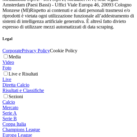
Amsterdam (Paesi Bassi) - Uffici Viale Europa 46, 20093 Cologno
Monzese (MI)
Rispetto ai contenuti e ai dati personali trasmessi e/o
riprodotti è vietata ogni utilizzazione funzionale all’addestramento di
sistemi di intelligenza artificiale generativa. È altresì fatto divieto
espresso di utilizzare mezzi automatizzati di data scraping.
Legal
Corporate
Privacy Policy
Cookie Policy
Media
Video
Foto
Live e Risultati
Live
Diretta Calcio
Risultati e Classifiche
Sezioni
Calcio
Mercato
Serie A
Serie B
Coppa Italia
Champions League
Europa League