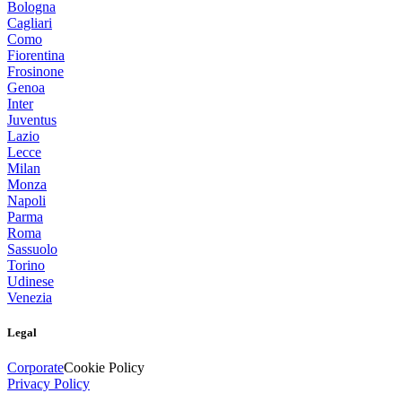
Bologna
Cagliari
Como
Fiorentina
Frosinone
Genoa
Inter
Juventus
Lazio
Lecce
Milan
Monza
Napoli
Parma
Roma
Sassuolo
Torino
Udinese
Venezia
Legal
Corporate
Cookie Policy
Privacy Policy