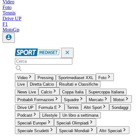
Video
Foto
Tennis
Drive UP
F1
MotoGp
Video
Pressing
Sportmediaset XXL
Foto
Live
Diretta Calcio
Risultati e Classifiche
News Live
Calcio
Coppa Italia
Supercoppa Italiana
Probabili Formazioni
Squadre
Mercato
Motori
Drive UP
Formula E
Tennis
Altri Sport
Sondaggi
Podcast
Lifestyle
Un libro a settimana
Speciali Europei
Speciali Olimpiadi
Speciale Scudetti
Speciali Mondiali
Altri Speciali