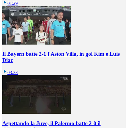
01:29
Il Bayern batte 2-1 l'Aston Villa, in gol Kim e Luis
Diaz
03:33
Aspettando la Juve, il Palermo batte 2-0 il