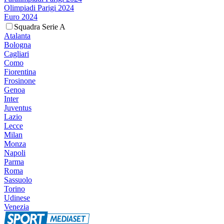
Olimpiadi Parigi 2024
Euro 2024
Squadra Serie A
Atalanta
Bologna
Cagliari
Como
Fiorentina
Frosinone
Genoa
Inter
Juventus
Lazio
Lecce
Milan
Monza
Napoli
Parma
Roma
Sassuolo
Torino
Udinese
Venezia