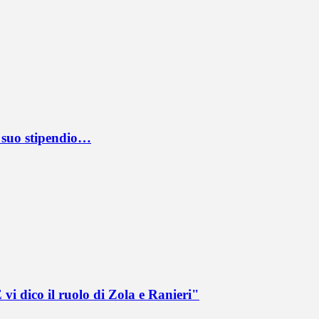
l suo stipendio…
vi dico il ruolo di Zola e Ranieri"