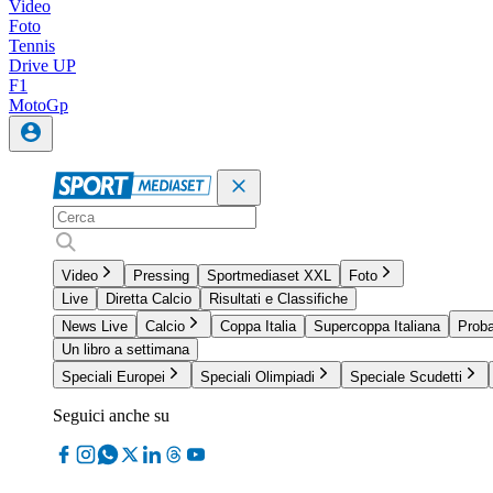
Video
Foto
Tennis
Drive UP
F1
MotoGp
Video
Pressing
Sportmediaset XXL
Foto
Live
Diretta Calcio
Risultati e Classifiche
News Live
Calcio
Coppa Italia
Supercoppa Italiana
Proba
Un libro a settimana
Speciali Europei
Speciali Olimpiadi
Speciale Scudetti
Seguici anche su