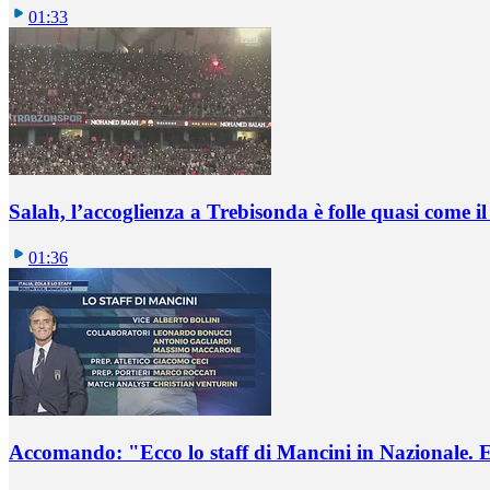
01:33
Salah, l’accoglienza a Trebisonda è folle quasi come i
01:36
Accomando: "Ecco lo staff di Mancini in Nazionale. E 