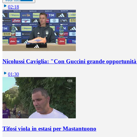
02:18
Nicolussi Caviglia: "Con Guccini grande opportunità 
01:30
Tifosi viola in estasi per Mastantuono