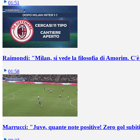
01:51
Raimondi: "Milan, si vede la filosofia di Amorim. C'
01:58
Marrucci: "Juve, quante note positive! Zero gol subiti,