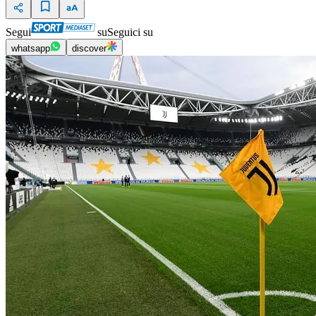
Segui
su
Seguici su
whatsapp
discover