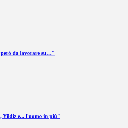
è però da lavorare su…"
 Yildiz e... l'uomo in più"