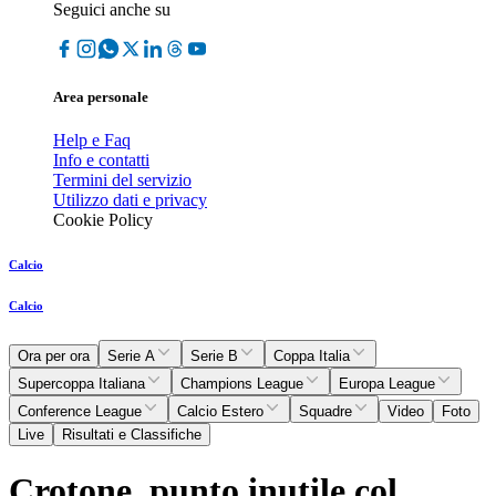
Seguici anche su
Area personale
Help e Faq
Info e contatti
Termini del servizio
Utilizzo dati e privacy
Cookie Policy
Calcio
Calcio
Ora per ora
Serie A
Serie B
Coppa Italia
Supercoppa Italiana
Champions League
Europa League
Conference League
Calcio Estero
Squadre
Video
Foto
Live
Risultati e Classifiche
Crotone, punto inutile col