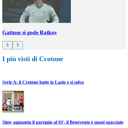
Gattuso si gode Ratkov
I più visti di Crotone
Serie A: il Crotone batte la Lazio e si salva
Simy agguanta il pareggio al 93', il Benevento è quasi spacciato