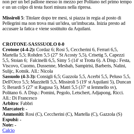
non per un bel pallone messo in mezzo per Politano nel primo tempo
e un un colpo di testa fuori misura nella ripresa.
Missiroli 5
: Titolare dopo tre mesi, si piazza in regia al posto di
Pellegrini ma non trova mai un'idea, un'imbucata. Inizia presto ad
accusare la fatica e viene sostituito da Aquilani.
CROTONE-SASSSUOLO 0-0
Crotone (4-4-2):
Cordaz 6; Rosi 5, Ceccherini 6, Ferrari 6,5,
Martella 5,5; Rohden 5,5 (27' St Acosty 5,5), Crisetig 5, Capezzi
5,5, Stoian 6; Falcinelli 6,5, Simy 5 (14' st Trotta 6). A Disp.: Festa,
Viscovo, Cuomo, Dussenne, Mesbah, Sampirisi, Barberis, Nalini,
Sulijc, Kotnik. All.: Nicola
Sassuolo (4-3-3):
Consigli 6,5; Gazzola 5,5, Acerbi 5,5, Peluso 5,5,
Dell'Orco 5,5; Mazzitelli 5,5, Missiroli 5 (19' st Aquilani 5), Duncan
5; Berardi 5 (27' st Ragusa 5), Matri 5,5 (37' st Iemmello sv),
Politano 6. A Disp.: Pomini, Pegolo, Letschert, Adjapong, Ricci.
All.: Di Francesco
Arbitro
: Fabbri
Marcatori: -
Ammoniti:
Rosi (C), Ceccherini (C), Martella (C), Gazzola (S)
Espulsi: -
Note: -
Calcio