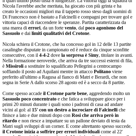
il quart'ultimo posto dista 8 lunghezze. La vittoria oggi la squadra di
Nicola l'avrebbe anche meritata, ha giocato con più grinta e ha
creato le occasioni migliori ma il tappeto rosso steso dagli uomini di
Di Francesco non è bastato a Falcinelli e compagni per trovare gol e
vittoria capaci di riaccendere le speranze. Partita caratterizzata da
una marea di
errori
, da un forte
vento
, dal
poco agonismo del
Sassuolo
e dai
limiti qualitativi del Crotone
.
Nicola schiera il Crotone, che ha concesso gol in 12 delle 13 partite
casalinghe disputate in campionato ed è reduce da cinque sconfitte
consecutive, con il
4-4-2
dove
la sorpresa è Simy
, titolare in avanti.
Nella formazione neroverde, che arriva da tre successi esterni di fila,
è
Missiroli
a sostituire lo squalificato Pellegrini a centrocampo
soffiando il posto ad Aquilani mentre in attacco
Politano
viene
preferito all'ultimo a Ragusa al fianco di Matri e Berardi, che non
segna in Serie A dallo scorso 28 agosto ed è a secco da 8 partite.
Come spesso accade
il Crotone parte bene
, aggredendo molto un
Sassuolo poco concentrato
e che fatica a sviluppare gioco per i
primi 20 minuti durante i quali sono i padroni di casa ad andare
vicini al gol: al
15' con un destro a incrociare di Falcinelli
che
finisce a lato e due minuti dopo con
Rosi che arriva però in
ritardo
e non riesce a impattare su un pallone deviato di testa da
Matri sugli sviluppi di un corner. E come altrettanto spesso succede,
il Crotone inizia a soffrire per errori individuali
come al 22'