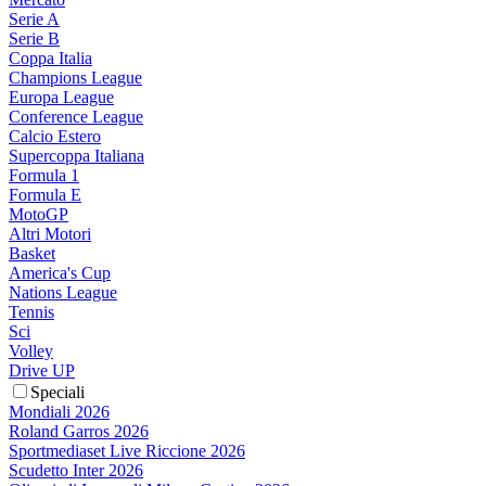
Serie A
Serie B
Coppa Italia
Champions League
Europa League
Conference League
Calcio Estero
Supercoppa Italiana
Formula 1
Formula E
MotoGP
Altri Motori
Basket
America's Cup
Nations League
Tennis
Sci
Volley
Drive UP
Speciali
Mondiali 2026
Roland Garros 2026
Sportmediaset Live Riccione 2026
Scudetto Inter 2026