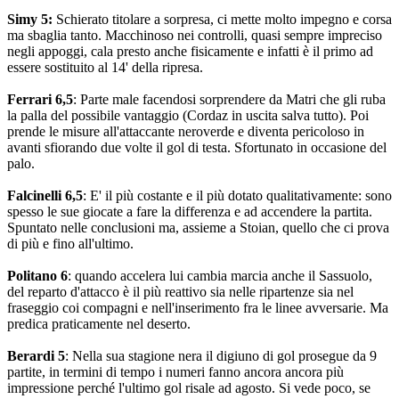
Simy 5:
Schierato titolare a sorpresa, ci mette molto impegno e corsa
ma sbaglia tanto. Macchinoso nei controlli, quasi sempre impreciso
negli appoggi, cala presto anche fisicamente e infatti è il primo ad
essere sostituito al 14' della ripresa.
Ferrari 6,5
: Parte male facendosi sorprendere da Matri che gli ruba
la palla del possibile vantaggio (Cordaz in uscita salva tutto). Poi
prende le misure all'attaccante neroverde e diventa pericoloso in
avanti sfiorando due volte il gol di testa. Sfortunato in occasione del
palo.
Falcinelli 6,5
: E' il più costante e il più dotato qualitativamente: sono
spesso le sue giocate a fare la differenza e ad accendere la partita.
Spuntato nelle conclusioni ma, assieme a Stoian, quello che ci prova
di più e fino all'ultimo.
Politano 6
: quando accelera lui cambia marcia anche il Sassuolo,
del reparto d'attacco è il più reattivo sia nelle ripartenze sia nel
fraseggio coi compagni e nell'inserimento fra le linee avversarie. Ma
predica praticamente nel deserto.
Berardi 5
: Nella sua stagione nera il digiuno di gol prosegue da 9
partite, in termini di tempo i numeri fanno ancora ancora più
impressione perché l'ultimo gol risale ad agosto. Si vede poco, se