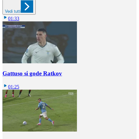
Vedi tutti
01:33
Gattuso si gode Ratkov
01:25