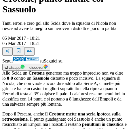
Sassuolo
Tanti errori e zero gol allo Scida dove la squadra di Nicola non
riesce ad avere la meglio sui neroverdi distratti e poco in partita
05 Mar 2017 - 18:21
05 Mar 2017 - 18:21
Segui
su
Seguici su
whatsapp
discover
Allo Scida un
Crotone
generoso ma troppo impreciso non va oltre
lo
0-0
contro un
Sassuolo
distratto e poco incisivo. La squadra di
Nicola, che non vuole ancora dire addio alla Serie A, ci mette più
grinta e ha le occasioni migliori soprattutto nella ripresa quando
Ferrari di testa al 35' colpisce il palo. I calabresi restano penultimi in
classifica con 14 punti e si portano a 8 lunghezze dall'Empoli e da
una salvezza sempre più lontana.
Dopo il Pescara, anche
il Crotone mette una seria ipoteca sulla
retrocessione
. Il punto guadagnato col Sassuolo è anche un punto
rosicchiato all'Empoli ma i rossoblù restano
penultimi in classifica
e