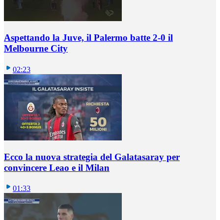
Aspettando la Juve, il Palermo batte 2-0 il
Melbourne City
02:23
Ecco la nuova strategia del Galatasaray per
convincere Leao e il Milan
01:33