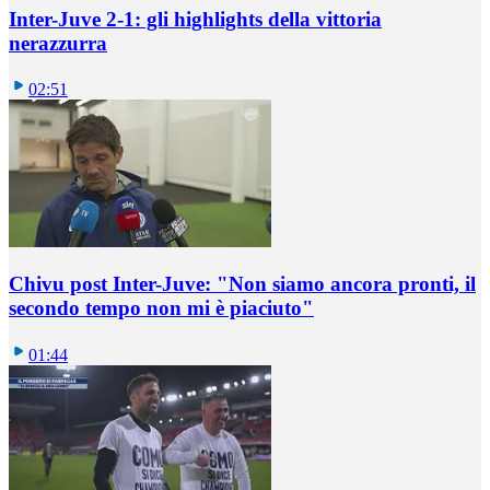
Inter-Juve 2-1: gli highlights della vittoria
nerazzurra
02:51
Chivu post Inter-Juve: "Non siamo ancora pronti, il
secondo tempo non mi è piaciuto"
01:44