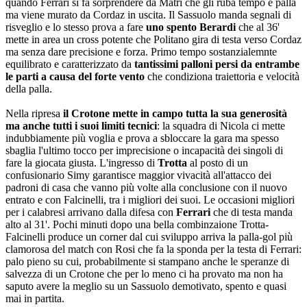
quando Ferrari si fa sorprendere da Matri che gli ruba tempo e palla
ma viene murato da Cordaz in uscita. Il Sassuolo manda segnali di
risveglio e lo stesso prova a fare
uno spento Berardi
che al 36'
mette in area un cross potente che Politano gira di testa verso Cordaz
ma senza dare precisione e forza. Primo tempo sostanzialemnte
equilibrato e caratterizzato da
tantissimi palloni persi da entrambe
le parti a causa del forte vento
che condiziona traiettoria e velocità
della palla.
Nella ripresa
il Crotone mette in campo tutta la sua generosità
ma anche tutti i suoi limiti tecnici
: la squadra di Nicola ci mette
indubbiamente più voglia e prova a sbloccare la gara ma spesso
sbaglia l'ultimo tocco per imprecisione o incapacità dei singoli di
fare la giocata giusta. L'ingresso di
Trotta
al posto di un
confusionario Simy garantisce maggior vivacità all'attacco dei
padroni di casa che vanno più volte alla conclusione con il nuovo
entrato e con Falcinelli, tra i migliori dei suoi. Le occasioni migliori
per i calabresi arrivano dalla difesa con
Ferrari
che di testa manda
alto al 31'. Pochi minuti dopo una bella combinzaione Trotta-
Falcinelli produce un corner dal cui sviluppo arriva la palla-gol più
clamorosa del match con Rosi che fa la sponda per la testa di Ferrari:
palo pieno su cui, probabilmente si stampano anche le speranze di
salvezza di un Crotone che per lo meno ci ha provato ma non ha
saputo avere la meglio su un Sassuolo demotivato, spento e quasi
mai in partita.