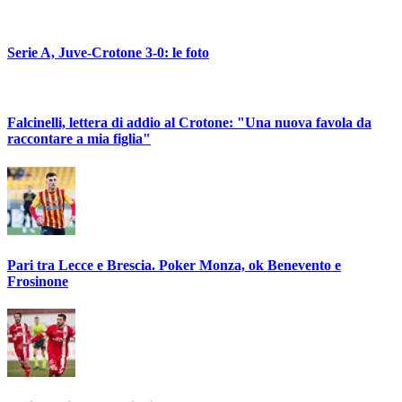
Serie A, Juve-Crotone 3-0: le foto
Falcinelli, lettera di addio al Crotone: "Una nuova favola da
raccontare a mia figlia"
Pari tra Lecce e Brescia. Poker Monza, ok Benevento e
Frosinone