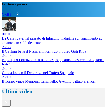
Calcio ora per ora
Vedi tutti
00:01
La Uefa scava nel passato di Infantino: indagine su risarcimento ad
amante con soldi dell'ente
23:55
Il Cagliari batte il Nizza ai rigori: suo il trofeo Gigi Riva
23:49
Napoli, Di Lorenzo: "Un buon test, sappiamo di essere una squadra
forte"
23:40
Genoa ko con il Deportivo nel Trofeo Spagnolo
23:19
Il Torino vince Memorial Criscitiello, Avellino battuto ai rigori
Ultimi video