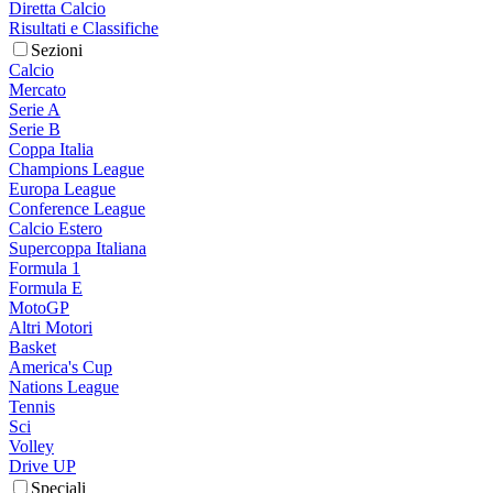
Diretta Calcio
Risultati e Classifiche
Sezioni
Calcio
Mercato
Serie A
Serie B
Coppa Italia
Champions League
Europa League
Conference League
Calcio Estero
Supercoppa Italiana
Formula 1
Formula E
MotoGP
Altri Motori
Basket
America's Cup
Nations League
Tennis
Sci
Volley
Drive UP
Speciali