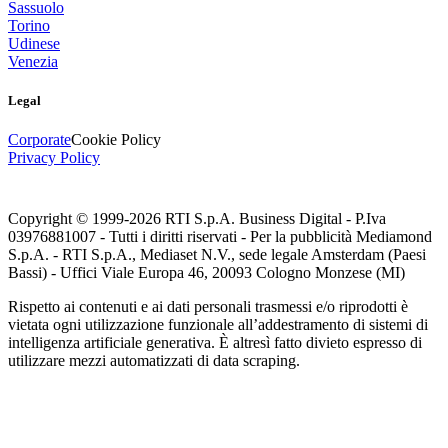
Sassuolo
Torino
Udinese
Venezia
Legal
Corporate
Cookie Policy
Privacy Policy
Copyright © 1999-
2026
RTI S.p.A. Business Digital - P.Iva
03976881007 - Tutti i diritti riservati - Per la pubblicità Mediamond
S.p.A. - RTI S.p.A., Mediaset N.V., sede legale Amsterdam (Paesi
Bassi) - Uffici Viale Europa 46, 20093 Cologno Monzese (MI)
Rispetto ai contenuti e ai dati personali trasmessi e/o riprodotti è
vietata ogni utilizzazione funzionale all’addestramento di sistemi di
intelligenza artificiale generativa. È altresì fatto divieto espresso di
utilizzare mezzi automatizzati di data scraping.