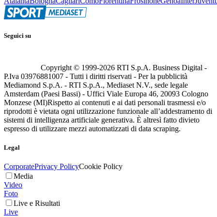
Atalanta
Bologna
Cagliari
Como
Fiorentina
Frosinone
Genoa
Inter
Juvent
Seguici su
Copyright © 1999-
2026
RTI S.p.A. Business Digital -
P.Iva 03976881007 - Tutti i diritti riservati - Per la pubblicità
Mediamond S.p.A. - RTI S.p.A., Mediaset N.V., sede legale
Amsterdam (Paesi Bassi) - Uffici Viale Europa 46, 20093 Cologno
Monzese (MI)
Rispetto ai contenuti e ai dati personali trasmessi e/o
riprodotti è vietata ogni utilizzazione funzionale all’addestramento di
sistemi di intelligenza artificiale generativa. È altresì fatto divieto
espresso di utilizzare mezzi automatizzati di data scraping.
Legal
Corporate
Privacy Policy
Cookie Policy
Media
Video
Foto
Live e Risultati
Live