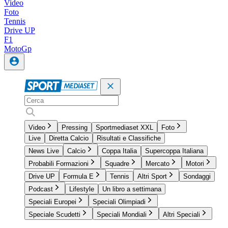
Video
Foto
Tennis
Drive UP
F1
MotoGp
Video
Pressing
Sportmediaset XXL
Foto
Live
Diretta Calcio
Risultati e Classifiche
News Live
Calcio
Coppa Italia
Supercoppa Italiana
Probabili Formazioni
Squadre
Mercato
Motori
Drive UP
Formula E
Tennis
Altri Sport
Sondaggi
Podcast
Lifestyle
Un libro a settimana
Speciali Europei
Speciali Olimpiadi
Speciale Scudetti
Speciali Mondiali
Altri Speciali