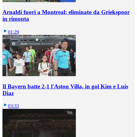
Arnaldi fuori a Montreal: eliminato da Griekspoor
in rimonta
01:29
Il Bayern batte 2-1 l'Aston Villa, in gol Kim e Luis
Diaz
03:33