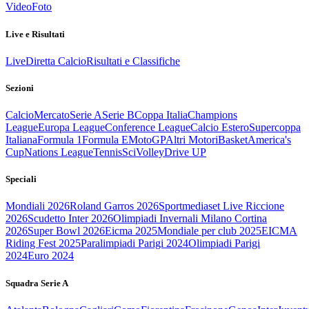
Video
Foto
Live e Risultati
Live
Diretta Calcio
Risultati e Classifiche
Sezioni
Calcio
Mercato
Serie A
Serie B
Coppa Italia
Champions
League
Europa League
Conference League
Calcio Estero
Supercoppa
Italiana
Formula 1
Formula E
MotoGP
Altri Motori
Basket
America's
Cup
Nations League
Tennis
Sci
Volley
Drive UP
Speciali
Mondiali 2026
Roland Garros 2026
Sportmediaset Live Riccione
2026
Scudetto Inter 2026
Olimpiadi Invernali Milano Cortina
2026
Super Bowl 2026
Eicma 2025
Mondiale per club 2025
EICMA
Riding Fest 2025
Paralimpiadi Parigi 2024
Olimpiadi Parigi
2024
Euro 2024
Squadra Serie A