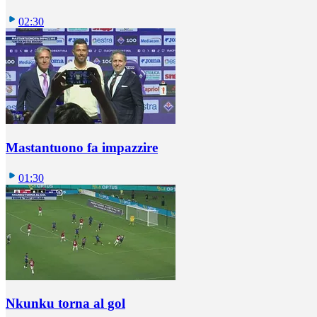
02:30
Mastantuono fa impazzire
01:30
Nkunku torna al gol