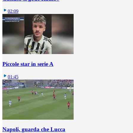
02:09
Piccole star in serie A
01:45
Napoli, guarda che Lucca