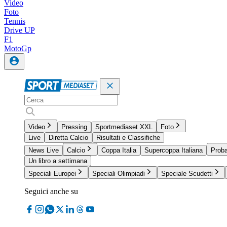
Video
Foto
Tennis
Drive UP
F1
MotoGp
Video
Pressing
Sportmediaset XXL
Foto
Live
Diretta Calcio
Risultati e Classifiche
News Live
Calcio
Coppa Italia
Supercoppa Italiana
Proba
Un libro a settimana
Speciali Europei
Speciali Olimpiadi
Speciale Scudetti
Seguici anche su