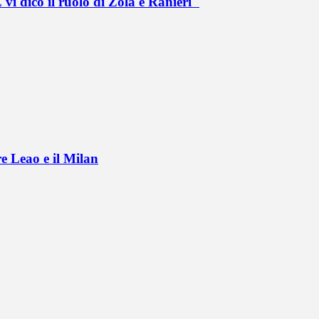
vi dico il ruolo di Zola e Ranieri"
e Leao e il Milan