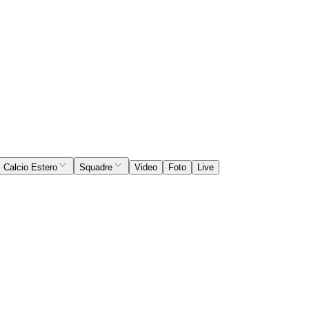
Calcio Estero
Squadre
Video
Foto
Live