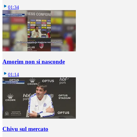
01:34
Amorim non si nasconde
01:14
Chivu sul mercato