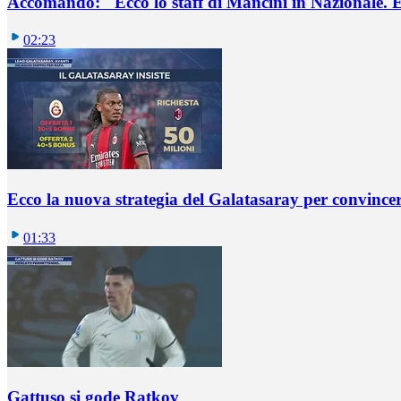
Accomando: "Ecco lo staff di Mancini in Nazionale. E 
02:23
Ecco la nuova strategia del Galatasaray per convincer
01:33
Gattuso si gode Ratkov