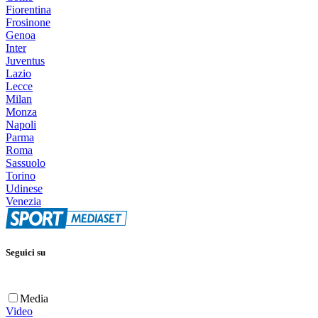
Fiorentina
Frosinone
Genoa
Inter
Juventus
Lazio
Lecce
Milan
Monza
Napoli
Parma
Roma
Sassuolo
Torino
Udinese
Venezia
Seguici su
Media
Video