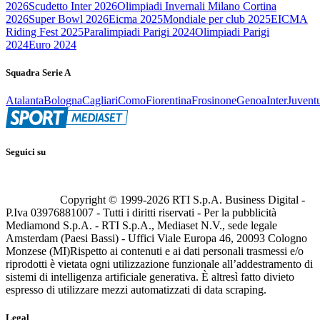
2026
Scudetto Inter 2026
Olimpiadi Invernali Milano Cortina
2026
Super Bowl 2026
Eicma 2025
Mondiale per club 2025
EICMA
Riding Fest 2025
Paralimpiadi Parigi 2024
Olimpiadi Parigi
2024
Euro 2024
Squadra Serie A
Atalanta
Bologna
Cagliari
Como
Fiorentina
Frosinone
Genoa
Inter
Juvent
Seguici su
Copyright © 1999-
2026
RTI S.p.A. Business Digital -
P.Iva 03976881007 - Tutti i diritti riservati - Per la pubblicità
Mediamond S.p.A. - RTI S.p.A., Mediaset N.V., sede legale
Amsterdam (Paesi Bassi) - Uffici Viale Europa 46, 20093 Cologno
Monzese (MI)
Rispetto ai contenuti e ai dati personali trasmessi e/o
riprodotti è vietata ogni utilizzazione funzionale all’addestramento di
sistemi di intelligenza artificiale generativa. È altresì fatto divieto
espresso di utilizzare mezzi automatizzati di data scraping.
Legal