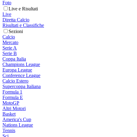
Foto
Live e Risultati
Live
Diretta Calcio
Risultati e Classifiche
Sezioni
Calcio
Mercato
Serie A
Serie B
Coppa Italia
Champions League
Europa League
Conference League
Calcio Estero
Supercoppa Italiana
Formula 1
Formula E
MotoGP
Altri Motori
Basket
America's Cup
Nations League
Tennis
Sci