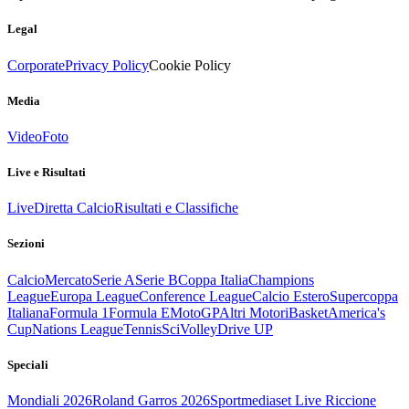
Legal
Corporate
Privacy Policy
Cookie Policy
Media
Video
Foto
Live e Risultati
Live
Diretta Calcio
Risultati e Classifiche
Sezioni
Calcio
Mercato
Serie A
Serie B
Coppa Italia
Champions
League
Europa League
Conference League
Calcio Estero
Supercoppa
Italiana
Formula 1
Formula E
MotoGP
Altri Motori
Basket
America's
Cup
Nations League
Tennis
Sci
Volley
Drive UP
Speciali
Mondiali 2026
Roland Garros 2026
Sportmediaset Live Riccione