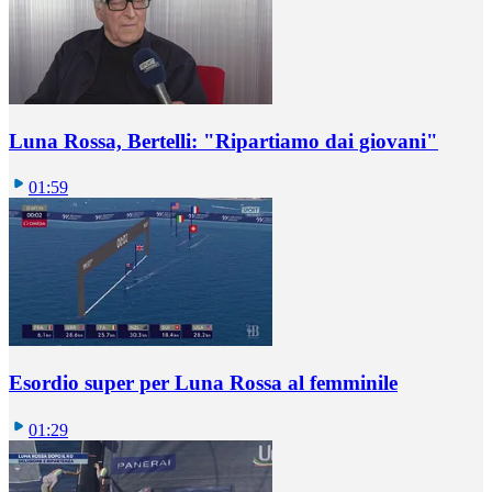
Luna Rossa, Bertelli: "Ripartiamo dai giovani"
01:59
Esordio super per Luna Rossa al femminile
01:29