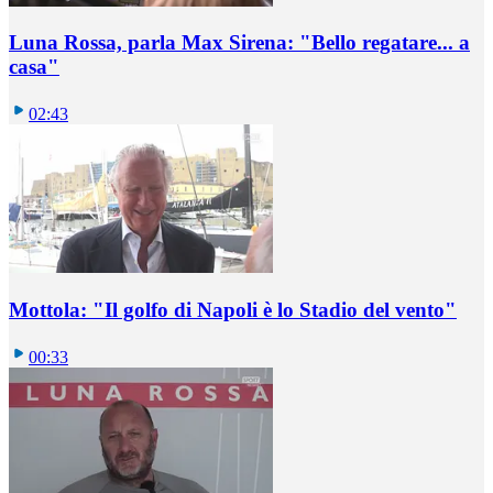
Luna Rossa, parla Max Sirena: "Bello regatare... a
casa"
02:43
Mottola: "Il golfo di Napoli è lo Stadio del vento"
00:33