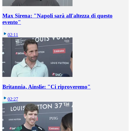
Max Sirena: "Napoli sarà all'altezza di questo
evento"
02:11
Britannia, Ainslie: "Ci riproveremo"
02:27