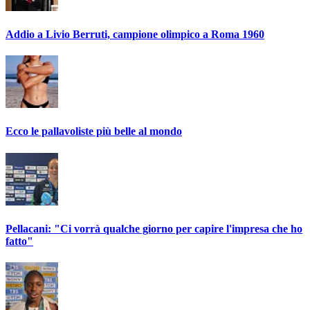
Addio a Livio Berruti, campione olimpico a Roma 1960
Ecco le pallavoliste più belle al mondo
Pellacani: "Ci vorrà qualche giorno per capire l'impresa che ho
fatto"