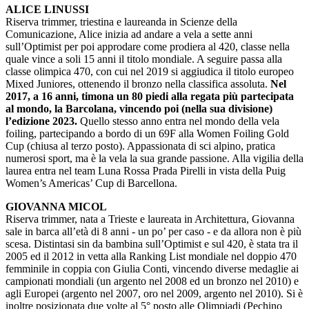
ALICE LINUSSI
Riserva trimmer, triestina e laureanda in Scienze della
Comunicazione, Alice inizia ad andare a vela a sette anni
sull’Optimist per poi approdare come prodiera al 420, classe nella
quale vince a soli 15 anni il titolo mondiale. A seguire passa alla
classe olimpica 470, con cui nel 2019 si aggiudica il titolo europeo
Mixed Juniores, ottenendo il bronzo nella classifica assoluta.
Nel
2017, a 16 anni, timona un 80 piedi alla regata più partecipata
al mondo, la Barcolana, vincendo poi (nella sua divisione)
l’edizione 2023.
Quello stesso anno entra nel mondo della vela
foiling, partecipando a bordo di un 69F alla Women Foiling Gold
Cup (chiusa al terzo posto). Appassionata di sci alpino, pratica
numerosi sport, ma è la vela la sua grande passione. Alla vigilia della
laurea entra nel team Luna Rossa Prada Pirelli in vista della Puig
Women’s Americas’ Cup di Barcellona.
GIOVANNA MICOL
Riserva trimmer, nata a Trieste e laureata in Architettura, Giovanna
sale in barca all’età di 8 anni - un po’ per caso - e da allora non è più
scesa. Distintasi sin da bambina sull’Optimist e sul 420, è stata tra il
2005 ed il 2012 in vetta alla Ranking List mondiale nel doppio 470
femminile in coppia con Giulia Conti, vincendo diverse medaglie ai
campionati mondiali (un argento nel 2008 ed un bronzo nel 2010) e
agli Europei (argento nel 2007, oro nel 2009, argento nel 2010). Si è
inoltre posizionata due volte al 5° posto alle Olimpiadi (Pechino