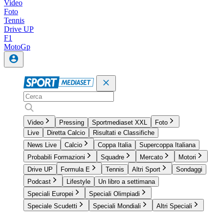
Video
Foto
Tennis
Drive UP
F1
MotoGp
Video
Pressing
Sportmediaset XXL
Foto
Live
Diretta Calcio
Risultati e Classifiche
News Live
Calcio
Coppa Italia
Supercoppa Italiana
Probabili Formazioni
Squadre
Mercato
Motori
Drive UP
Formula E
Tennis
Altri Sport
Sondaggi
Podcast
Lifestyle
Un libro a settimana
Speciali Europei
Speciali Olimpiadi
Speciale Scudetti
Speciali Mondiali
Altri Speciali