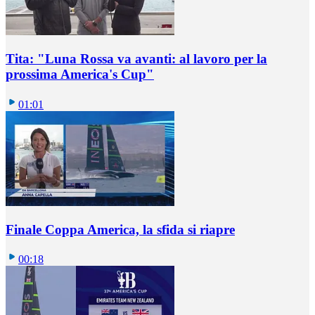
Tita: "Luna Rossa va avanti: al lavoro per la
prossima America's Cup"
01:01
Finale Coppa America, la sfida si riapre
00:18