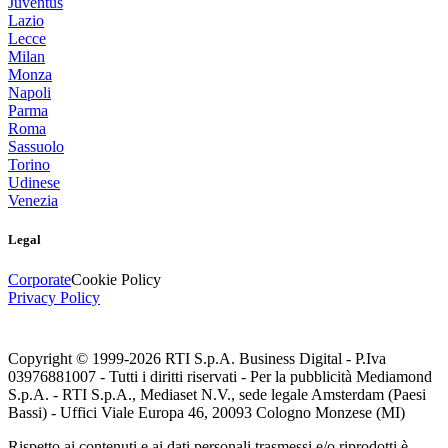
Juventus
Lazio
Lecce
Milan
Monza
Napoli
Parma
Roma
Sassuolo
Torino
Udinese
Venezia
Legal
Corporate
Cookie Policy
Privacy Policy
Copyright © 1999-
2026
RTI S.p.A. Business Digital - P.Iva
03976881007 - Tutti i diritti riservati - Per la pubblicità Mediamond
S.p.A. - RTI S.p.A., Mediaset N.V., sede legale Amsterdam (Paesi
Bassi) - Uffici Viale Europa 46, 20093 Cologno Monzese (MI)
Rispetto ai contenuti e ai dati personali trasmessi e/o riprodotti è