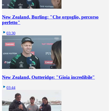
New Zealand, Burling: "Che orgoglio, percorso
perfetto"
03:30
New Zealand, Outteridge: "Gioia incredibile"
03:44