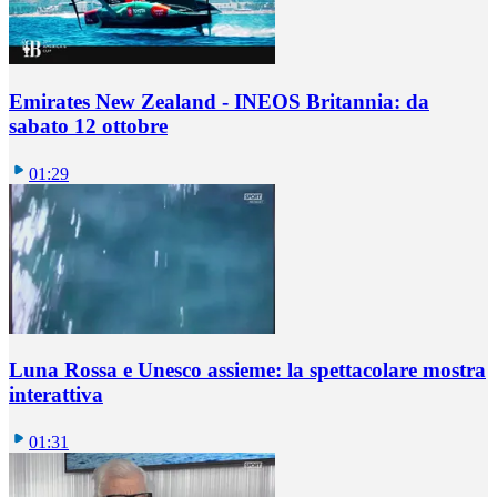
Emirates New Zealand - INEOS Britannia: da
sabato 12 ottobre
01:29
Luna Rossa e Unesco assieme: la spettacolare mostra
interattiva
01:31