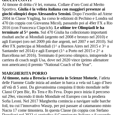
Al timone di dritta c'è lei, romana. Collare d’oro Coni al Merito
Sportivo,
Giulia è la velista italiana con maggiori presenze ai
giochi olimpici dopo Alessandra Sensini.
Dopo l’esordio ad Atene
2004 in Classe Yngling, ha corso le edizioni di Pechino e Londra sul
470 (in coppia con Giovanna Micol), passando poi al 49er FX a Rio
2016 (con Francesca Clapcich).
Le ultime tre Olimpiadi le ha
terminate al 5^ posto.
Sul 470 Giulia ha collezionato importanti
risultati anche ai Mondiali (argento nel 2008 e bronzo nel 2010) e
agli Europei (oro nel 2009 più due argenti, nel 2007 e nel 2010). Sul
49er FX partecipa ai Mondiali (1^ a Buenos Aires nel 2015 e 3^ a
Santander nel 2014) e agli Europei (1^ a Porto nel 2015 e 2^ a
Barcellona nel 2016). Terminato il percorso olimpico, intraprende la
carriera di coach negli Usa, dove nel 2020 vince (primo allenatore
non americano) il premio “National Coach of the Year”.
MARGHERITA PORRO
Al timone, nata a Brescia e laureata in Scienze Motorie
, l’atleta
delle Fiamme Gialle inizia ad andare in barca a vela sul Lago d’Iseo
all’età di 5 anni. Da giovanissima conquista il titolo mondiale nelle
Classi O’pen Bic, Rs Tera e Rs Feva. Dopo poco inizia il percorso
sul 29er, vincendo il titolo Mondiale ed Europeo con la prodiera
Sofia Leoni. Nel 2017 Margherita comincia a navigare sulle barche
foil, tra cui l’innovativo Waszp, per poi passare al catamarano misto
Nacra 17 come timoniera. In questa Classe (in coppia con Stefano
Dezulian) nel 2022 si aggiudica il Campionato Italiano e il secondo