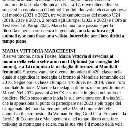
intraprende la strada Olimpica in Nacra 17, dove ottiene diversi
successi in coppia con Gianluigi Ugolini: due volte vicecampionessa
del mondo (2021 e 2022), tre volte campionessa del mondo U24
(2018, 2019 e 2021), 2 bronzi agli Europei (2022 e 2023) e l’Oro al
Test Event di Parigi 2024. Maria ha una forte passione per la
filosofia e per la conoscenza in generale,
ama la natura e gli
animali e, se non fosse una velista, lotterebbe per i loro diritti a
tempo pieno.
MARIA VITTORIA MARCHESINI
Riserva timone, nata a Trieste,
Maria Vittoria si avvicina al
mondo della vela a sette anni con l’Optimist (su consiglio del
nonno), e a 14 conquista la medaglia di bronzo ai Mondiali
femminili.
Successivamente diventa timoniera di 420, classe nella
quale si aggiudica la medaglia di bronzo al Mondiale femminile del
2016. Segue poi la classe Olimpica 470 dove, nel 2019, vince l’oro
mondiale Juniores Mixed e la medaglia di bronzo europeo Juniores
Mixed. Nel 2022 passa al 49erFX e si mette in gioco nel ruolo di
prodiera. Nello stesso anno inizia la sua avventura con il wingfoil,
che la appassiona al punto di partecipare nel 2023 a più tappe del
campionato del mondo. Sempre nel 2023, al timone del 69F,
conquista il terzo posto alla Woman Foiling Gold Cup. Frequenta la
facoltà di Economia e Management e nel tempo libero ama fare
trekking in montagna e sciare, ma la sua vita è il mondo della vela.