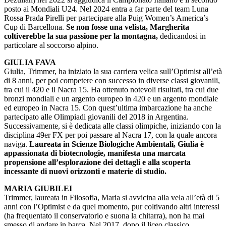
posto ai Mondiali U24. Nel 2024 entra a far parte del team Luna
Rossa Prada Pirelli per partecipare alla Puig Women’s America’s
Cup di Barcellona.
Se non fosse una velista, Margherita
coltiverebbe la sua passione per la montagna,
dedicandosi in
particolare al soccorso alpino.
GIULIA FAVA
Giulia, Trimmer, ha iniziato la sua carriera velica sull’Optimist all’età
di 8 anni, per poi competere con successo in diverse classi giovanili,
tra cui il 420 e il Nacra 15. Ha ottenuto notevoli risultati, tra cui due
bronzi mondiali e un argento europeo in 420 e un argento mondiale
ed europeo in Nacra 15. Con quest’ultima imbarcazione ha anche
partecipato alle Olimpiadi giovanili del 2018 in Argentina.
Successivamente, si è dedicata alle classi olimpiche, iniziando con la
disciplina 49er FX per poi passare al Nacra 17, con la quale ancora
naviga.
Laureata in Scienze Biologiche Ambientali, Giulia è
appassionata di biotecnologie, manifesta una marcata
propensione all’esplorazione dei dettagli e alla scoperta
incessante di nuovi orizzonti e materie di studio.
MARIA GIUBILEI
Trimmer, laureata in Filosofia, Maria si avvicina alla vela all’età di 5
anni con l’Optimist e da quel momento, pur coltivando altri interessi
(ha frequentato il conservatorio e suona la chitarra), non ha mai
smesso di andare in barca. Nel 2017, dopo il liceo classico,