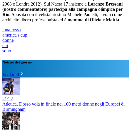
2008 e Londra 2012). Sul Nacra 17 insieme a
Lorenzo Bressani
(nostro commentatore) partecipa alla campagna olimpica per
Rio.
Sposata con il velista triestino Michele Paoletti, lavora come
architetto libero professionista
ed è mamma di Olivia e Mattia
.
luna rossa
america's cup
donne
chi
sono
Notizie del giorno
Vedi tutti
21:22
Atletica, Dosso vola in finale nei 100 metri donne negli Europei di
Birmingham