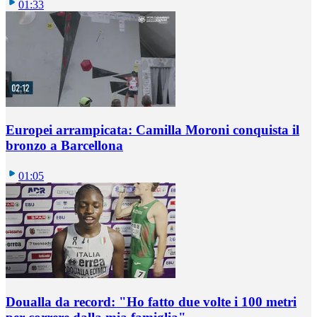
01:33
Europei arrampicata: Camilla Moroni conquista il
bronzo a Barcellona
01:05
Doualla da record: "Ho fatto due volte i 100 metri