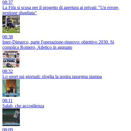
08:37
La Fifa si scusa per il progetto di apertura ai privati: "Un errore,
gestione sbagliata"
08:38
Inter-Dimarco, parte l'operazione-rinnovo: obiettivo 2030. Si
complica Romero, Atletico in agguato
08:32
Lo sport sui giornali: sfoglia la nostra rassegna stampa
08:11
Salah, che accoglienza
08:09