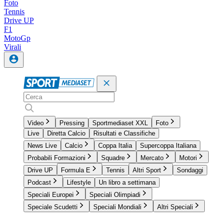
Foto
Tennis
Drive UP
F1
MotoGp
Virali
Video
Pressing
Sportmediaset XXL
Foto
Live
Diretta Calcio
Risultati e Classifiche
News Live
Calcio
Coppa Italia
Supercoppa Italiana
Probabili Formazioni
Squadre
Mercato
Motori
Drive UP
Formula E
Tennis
Altri Sport
Sondaggi
Podcast
Lifestyle
Un libro a settimana
Speciali Europei
Speciali Olimpiadi
Speciale Scudetti
Speciali Mondiali
Altri Speciali