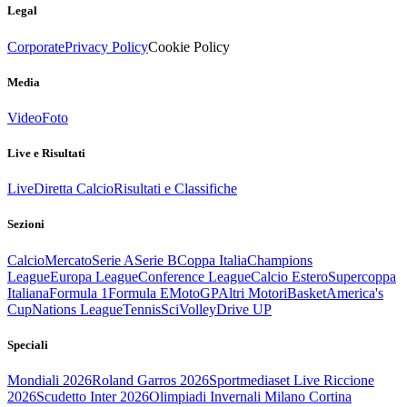
Legal
Corporate
Privacy Policy
Cookie Policy
Media
Video
Foto
Live e Risultati
Live
Diretta Calcio
Risultati e Classifiche
Sezioni
Calcio
Mercato
Serie A
Serie B
Coppa Italia
Champions
League
Europa League
Conference League
Calcio Estero
Supercoppa
Italiana
Formula 1
Formula E
MotoGP
Altri Motori
Basket
America's
Cup
Nations League
Tennis
Sci
Volley
Drive UP
Speciali
Mondiali 2026
Roland Garros 2026
Sportmediaset Live Riccione
2026
Scudetto Inter 2026
Olimpiadi Invernali Milano Cortina