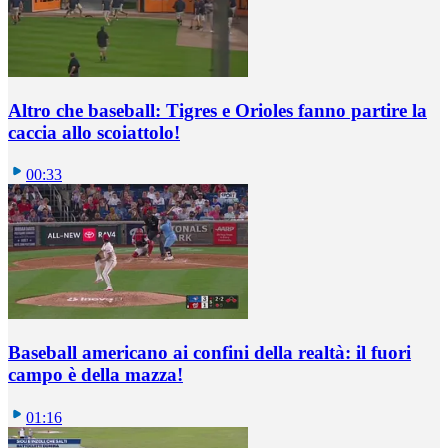
Altro che baseball: Tigres e Orioles fanno partire la
caccia allo scoiattolo!
00:33
Baseball americano ai confini della realtà: il fuori
campo è della mazza!
01:16