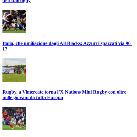
dell'Italrugby
Italia, che umiliazione dagli All Blacks: Azzurri spazzati via 96-
17
Rugby, a Vimercate torna l’X Nations Mini Rugby con oltre
mille giovani da tutta Europa