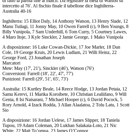
di fatto la parola fine al match. Da registrare la meta di Watson su
intercetto al 76'. Al fischio finale il tabellone dice Inghilterra-
Australia 40-16
Inghilterra: 15 Elliot Daly, 14 Anthony Watson, 13 Henry Slade, 12
Manu Tuilagi, 11 Jonny May, 10 Owen Farrell (c), 9 Ben Youngs, 8
Billy Vunipola, 7 Sam Underhill, 6 Tom Curry, 5 Courtney Lawes,
4 Maro Itoje, 3 Kyle Sinckler, 2 Jamie George, 1 Mako Vunipola
A disposizione: 16 Luke Cowan-Dickie, 17 Joe Marler, 18 Dan
Cole, 19 George Kruis, 20 Lewis Ludlam, 21 Willi Heinz, 22
George Ford, 23 Jonathan Joseph
Marcatori
Mete: May (17', 21'), Sinckler (46'), Watson (76')
Conversioni: Farrell (18', 22', 47', 77')
Punizioni: Farrell (29', 51', 65', 73')
Australia: 15 Kurtley Beale, 14 Reece Hodge, 13 Jordan Petaia, 12
Samu Kerevi, 11 Marika Koroibete, 10 Christian Lealiifano, 9 Will
Genia, 8 Isi Naisarani, 7 Michael Hooper (c), 6 David Pocock, 5
Rory Arnold, 4 Izack Rodda, 3 Allan Alaalatoa, 2 Tolu Latu, 1 Scott
Sio
A disposizione: 16 Jordan Uelese, 17 James Slipper, 18 Taniela
Tupou, 19 Adam Coleman, 20 Lukhan Salakaia-Loto, 21 Nic
White, 22 Matt To’omua, 23 James O’Connor