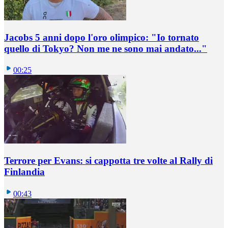
Jacobs 5 anni dopo l'oro olimpico: "Io tornato
quello di Tokyo? Non me ne sono mai andato..."
00:25
Terrore per Evans: si cappotta tre volte al Rally di
Finlandia
00:43