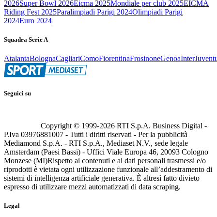
2026
Super Bowl 2026
Eicma 2025
Mondiale per club 2025
EICMA
Riding Fest 2025
Paralimpiadi Parigi 2024
Olimpiadi Parigi
2024
Euro 2024
Squadra Serie A
Atalanta
Bologna
Cagliari
Como
Fiorentina
Frosinone
Genoa
Inter
Juvent
Seguici su
Copyright © 1999-
2026
RTI S.p.A. Business Digital -
P.Iva 03976881007 - Tutti i diritti riservati - Per la pubblicità
Mediamond S.p.A. - RTI S.p.A., Mediaset N.V., sede legale
Amsterdam (Paesi Bassi) - Uffici Viale Europa 46, 20093 Cologno
Monzese (MI)
Rispetto ai contenuti e ai dati personali trasmessi e/o
riprodotti è vietata ogni utilizzazione funzionale all’addestramento di
sistemi di intelligenza artificiale generativa. È altresì fatto divieto
espresso di utilizzare mezzi automatizzati di data scraping.
Legal