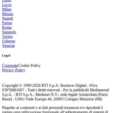
Lazio
Lecce
Milan
Monza
Napoli
Parma
Roma
Sassuolo
Torino
Udinese
Venezia
Legal
Corporate
Cookie Policy
Privacy Policy
Copyright © 1999-
2026
RTI S.p.A. Business Digital - P.Iva
03976881007 - Tutti i diritti riservati - Per la pubblicità Mediamond
S.p.A. - RTI S.p.A., Mediaset N.V., sede legale Amsterdam (Paesi
Bassi) - Uffici Viale Europa 46, 20093 Cologno Monzese (MI)
Rispetto ai contenuti e ai dati personali trasmessi e/o riprodotti è
vietata ogni utilizzazione funzionale all’addestramento di sistemi di