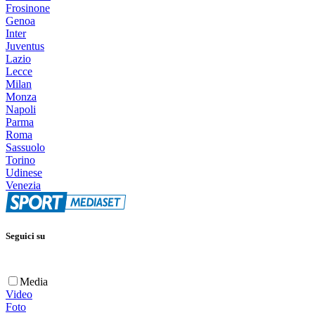
Frosinone
Genoa
Inter
Juventus
Lazio
Lecce
Milan
Monza
Napoli
Parma
Roma
Sassuolo
Torino
Udinese
Venezia
Seguici su
Media
Video
Foto