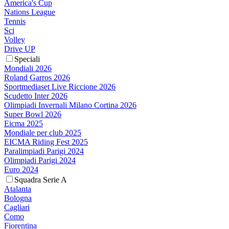
America's Cup
Nations League
Tennis
Sci
Volley
Drive UP
Speciali
Mondiali 2026
Roland Garros 2026
Sportmediaset Live Riccione 2026
Scudetto Inter 2026
Olimpiadi Invernali Milano Cortina 2026
Super Bowl 2026
Eicma 2025
Mondiale per club 2025
EICMA Riding Fest 2025
Paralimpiadi Parigi 2024
Olimpiadi Parigi 2024
Euro 2024
Squadra Serie A
Atalanta
Bologna
Cagliari
Como
Fiorentina