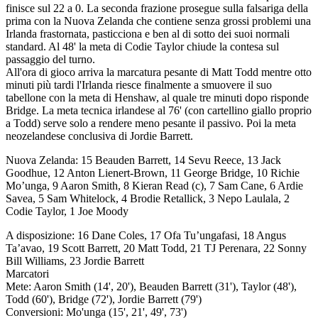
finisce sul 22 a 0. La seconda frazione prosegue sulla falsariga della
prima con la Nuova Zelanda che contiene senza grossi problemi una
Irlanda frastornata, pasticciona e ben al di sotto dei suoi normali
standard. Al 48' la meta di Codie Taylor chiude la contesa sul
passaggio del turno.
All'ora di gioco arriva la marcatura pesante di Matt Todd mentre otto
minuti più tardi l'Irlanda riesce finalmente a smuovere il suo
tabellone con la meta di Henshaw, al quale tre minuti dopo risponde
Bridge. La meta tecnica irlandese al 76' (con cartellino giallo proprio
a Todd) serve solo a rendere meno pesante il passivo. Poi la meta
neozelandese conclusiva di Jordie Barrett.
Nuova Zelanda: 15 Beauden Barrett, 14 Sevu Reece, 13 Jack
Goodhue, 12 Anton Lienert-Brown, 11 George Bridge, 10 Richie
Mo’unga, 9 Aaron Smith, 8 Kieran Read (c), 7 Sam Cane, 6 Ardie
Savea, 5 Sam Whitelock, 4 Brodie Retallick, 3 Nepo Laulala, 2
Codie Taylor, 1 Joe Moody
A disposizione: 16 Dane Coles, 17 Ofa Tu’ungafasi, 18 Angus
Ta’avao, 19 Scott Barrett, 20 Matt Todd, 21 TJ Perenara, 22 Sonny
Bill Williams, 23 Jordie Barrett
Marcatori
Mete: Aaron Smith (14', 20'), Beauden Barrett (31'), Taylor (48'),
Todd (60'), Bridge (72'), Jordie Barrett (79')
Conversioni: Mo'unga (15', 21', 49', 73')