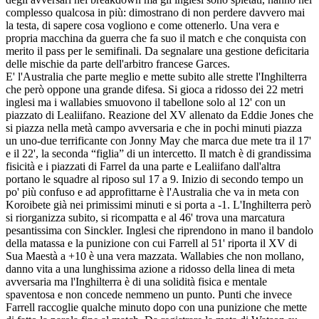
complesso qualcosa in più: dimostrano di non perdere davvero mai
la testa, di sapere cosa vogliono e come ottenerlo. Una vera e
propria macchina da guerra che fa suo il match e che conquista con
merito il pass per le semifinali. Da segnalare una gestione deficitaria
delle mischie da parte dell'arbitro francese Garces.
E' l'Australia che parte meglio e mette subito alle strette l'Inghilterra
che però oppone una grande difesa. Si gioca a ridosso dei 22 metri
inglesi ma i wallabies smuovono il tabellone solo al 12' con un
piazzato di Lealiifano. Reazione del XV allenato da Eddie Jones che
si piazza nella metà campo avversaria e che in pochi minuti piazza
un uno-due terrificante con Jonny May che marca due mete tra il 17'
e il 22', la seconda “figlia” di un intercetto. Il match è di grandissima
fisicità e i piazzati di Farrel da una parte e Lealiifano dall'altra
portano le squadre al riposo sul 17 a 9. Inizio di secondo tempo un
po' più confuso e ad approfittarne è l'Australia che va in meta con
Koroibete già nei primissimi minuti e si porta a -1. L'Inghilterra però
si riorganizza subito, si ricompatta e al 46' trova una marcatura
pesantissima con Sinckler. Inglesi che riprendono in mano il bandolo
della matassa e la punizione con cui Farrell al 51' riporta il XV di
Sua Maestà a +10 è una vera mazzata. Wallabies che non mollano,
danno vita a una lunghissima azione a ridosso della linea di meta
avversaria ma l'Inghilterra è di una solidità fisica e mentale
spaventosa e non concede nemmeno un punto. Punti che invece
Farrell raccoglie qualche minuto dopo con una punizione che mette