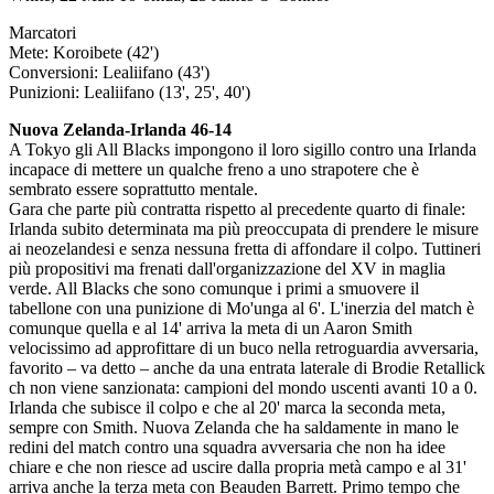
Marcatori
Mete: Koroibete (42')
Conversioni: Lealiifano (43')
Punizioni: Lealiifano (13', 25', 40')
Nuova Zelanda-Irlanda 46-14
A Tokyo gli All Blacks impongono il loro sigillo contro una Irlanda
incapace di mettere un qualche freno a uno strapotere che è
sembrato essere soprattutto mentale.
Gara che parte più contratta rispetto al precedente quarto di finale:
Irlanda subito determinata ma più preoccupata di prendere le misure
ai neozelandesi e senza nessuna fretta di affondare il colpo. Tuttineri
più propositivi ma frenati dall'organizzazione del XV in maglia
verde. All Blacks che sono comunque i primi a smuovere il
tabellone con una punizione di Mo'unga al 6'. L'inerzia del match è
comunque quella e al 14' arriva la meta di un Aaron Smith
velocissimo ad approfittare di un buco nella retroguardia avversaria,
favorito – va detto – anche da una entrata laterale di Brodie Retallick
ch non viene sanzionata: campioni del mondo uscenti avanti 10 a 0.
Irlanda che subisce il colpo e che al 20' marca la seconda meta,
sempre con Smith. Nuova Zelanda che ha saldamente in mano le
redini del match contro una squadra avversaria che non ha idee
chiare e che non riesce ad uscire dalla propria metà campo e al 31'
arriva anche la terza meta con Beauden Barrett. Primo tempo che