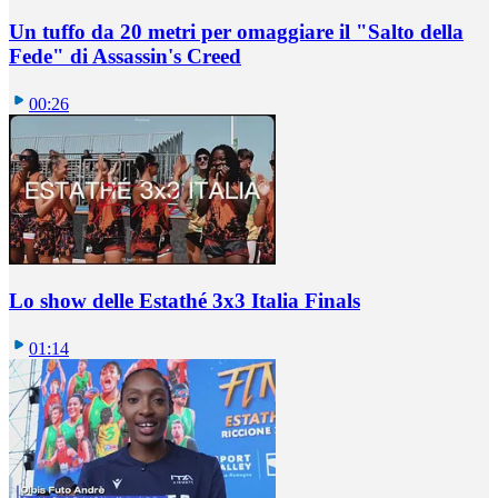
Un tuffo da 20 metri per omaggiare il "Salto della
Fede" di Assassin's Creed
00:26
Lo show delle Estathé 3x3 Italia Finals
01:14