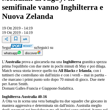
semifinale vanno Inghilterra e
Nuova Zelanda
19 Ott 2019 - 14:19
19 Ott 2019 - 14:19
Segui
su
Seguici su
whatsapp
discover
L'
Australia
prova a giocarsela ma una
Inghilterra
granitica spezza
prima l'equilibrio con due mete in pochi minuti di May e poi dilaga.
Match senza storia invece quello tra
All Blacks
e
Irlanda
, con i
tuttineri che controllano sin dall'inizio e con i verdi – mai in partita -
che marcano i primi punto solo dopo 70 minuti di gioco. Due mete
per Aaron Smith.
Domani Galles-Francia e Giappone-Sudafrica.
Inghilterra-Australia 40-16
A Oita va in scena una vera battaglia tra due squadre che giocano in
maniera aggressiva e determinata sin dall'inizio. Australia meglio
degli avversari nei breakdown ma gli inglesi sono spietati, hanno nel