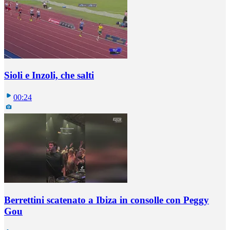
Sioli e Inzoli, che salti
00:24
Berrettini scatenato a Ibiza in consolle con Peggy
Gou