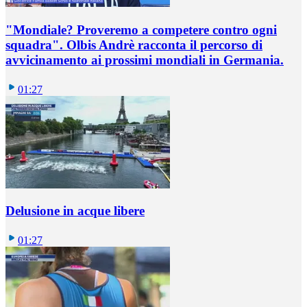
"Mondiale? Proveremo a competere contro ogni
squadra". Olbis Andrè racconta il percorso di
avvicinamento ai prossimi mondiali in Germania.
01:27
Delusione in acque libere
01:27