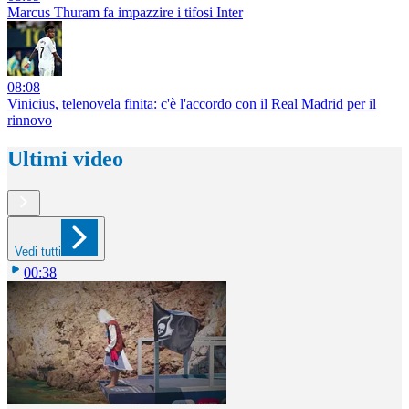
Marcus Thuram fa impazzire i tifosi Inter
08:08
Vinicius, telenovela finita: c'è l'accordo con il Real Madrid per il
rinnovo
Ultimi video
Vedi tutti
00:38