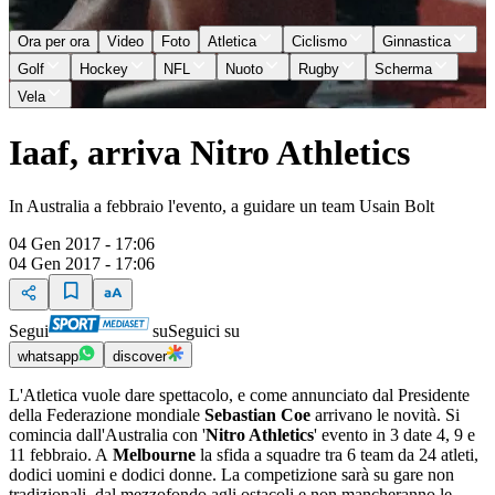
Ora per ora
Video
Foto
Atletica
Ciclismo
Ginnastica
Golf
Hockey
NFL
Nuoto
Rugby
Scherma
Vela
Iaaf, arriva Nitro Athletics
In Australia a febbraio l'evento, a guidare un team Usain Bolt
04 Gen 2017 - 17:06
04 Gen 2017 - 17:06
Segui
su
Seguici su
whatsapp
discover
L'Atletica vuole dare spettacolo, e come annunciato dal Presidente
della Federazione mondiale
Sebastian Coe
arrivano le novità. Si
comincia dall'Australia con '
Nitro Athletics
' evento in 3 date 4, 9 e
11 febbraio. A
Melbourne
la sfida a squadre tra 6 team da 24 atleti,
dodici uomini e dodici donne. La competizione sarà su gare non
tradizionali, dal mezzofondo agli ostacoli e non mancheranno le