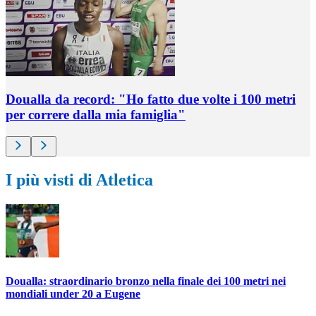
Doualla da record: "Ho fatto due volte i 100 metri
per correre dalla mia famiglia"
I più visti di Atletica
Doualla: straordinario bronzo nella finale dei 100 metri nei
mondiali under 20 a Eugene