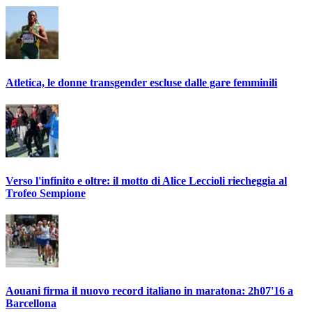
Atletica, le donne transgender escluse dalle gare femminili
Verso l'infinito e oltre: il motto di Alice Leccioli riecheggia al
Trofeo Sempione
Aouani firma il nuovo record italiano in maratona: 2h07'16 a
Barcellona