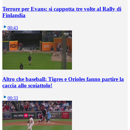
Terrore per Evans: si cappotta tre volte al Rally di
Finlandia
00:43
Altro che baseball: Tigres e Orioles fanno partire la
caccia allo scoiattolo!
00:33