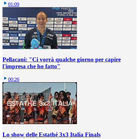
01:09
Pellacani: "Ci vorrà qualche giorno per capire
l'impresa che ho fatto"
00:26
Lo show delle Estathé 3x3 Italia Finals