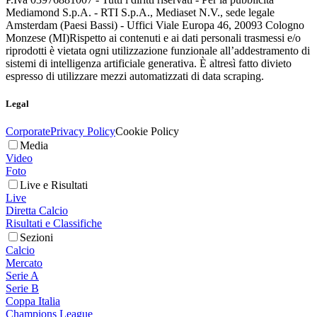
Mediamond S.p.A. - RTI S.p.A., Mediaset N.V., sede legale
Amsterdam (Paesi Bassi) - Uffici Viale Europa 46, 20093 Cologno
Monzese (MI)
Rispetto ai contenuti e ai dati personali trasmessi e/o
riprodotti è vietata ogni utilizzazione funzionale all’addestramento di
sistemi di intelligenza artificiale generativa. È altresì fatto divieto
espresso di utilizzare mezzi automatizzati di data scraping.
Legal
Corporate
Privacy Policy
Cookie Policy
Media
Video
Foto
Live e Risultati
Live
Diretta Calcio
Risultati e Classifiche
Sezioni
Calcio
Mercato
Serie A
Serie B
Coppa Italia
Champions League