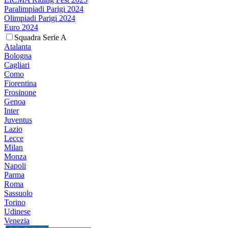
Paralimpiadi Parigi 2024
Olimpiadi Parigi 2024
Euro 2024
Squadra Serie A
Atalanta
Bologna
Cagliari
Como
Fiorentina
Frosinone
Genoa
Inter
Juventus
Lazio
Lecce
Milan
Monza
Napoli
Parma
Roma
Sassuolo
Torino
Udinese
Venezia