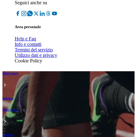
Seguici anche su
Area personale
Help e Faq
Info e contatti
Termini del servizio
Utilizzo dati e privacy
Cookie Policy
Altri sport
atletica
Altri sport
atletica