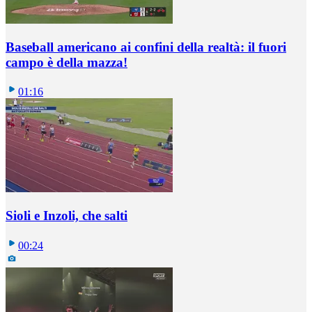
Baseball americano ai confini della realtà: il fuori
campo è della mazza!
01:16
Sioli e Inzoli, che salti
00:24