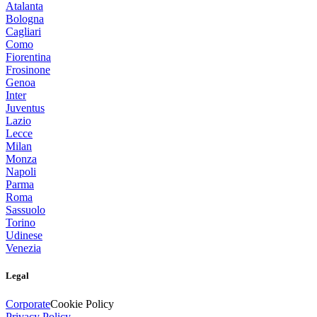
Atalanta
Bologna
Cagliari
Como
Fiorentina
Frosinone
Genoa
Inter
Juventus
Lazio
Lecce
Milan
Monza
Napoli
Parma
Roma
Sassuolo
Torino
Udinese
Venezia
Legal
Corporate
Cookie Policy
Privacy Policy