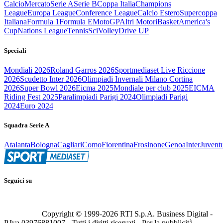
Calcio
Mercato
Serie A
Serie B
Coppa Italia
Champions
League
Europa League
Conference League
Calcio Estero
Supercoppa
Italiana
Formula 1
Formula E
MotoGP
Altri Motori
Basket
America's
Cup
Nations League
Tennis
Sci
Volley
Drive UP
Speciali
Mondiali 2026
Roland Garros 2026
Sportmediaset Live Riccione
2026
Scudetto Inter 2026
Olimpiadi Invernali Milano Cortina
2026
Super Bowl 2026
Eicma 2025
Mondiale per club 2025
EICMA
Riding Fest 2025
Paralimpiadi Parigi 2024
Olimpiadi Parigi
2024
Euro 2024
Squadra Serie A
Atalanta
Bologna
Cagliari
Como
Fiorentina
Frosinone
Genoa
Inter
Juvent
Seguici su
Copyright © 1999-
2026
RTI S.p.A. Business Digital -
P.Iva 03976881007 - Tutti i diritti riservati - Per la pubblicità