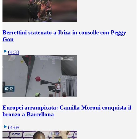
Berrettini scatenato a Ibiza in consolle con Peggy
Gou
01:33
Europei arrampicata: Camilla Moroni conquista il
bronzo a Barcellona
01:05