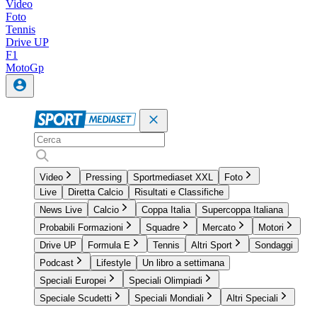
Video
Foto
Tennis
Drive UP
F1
MotoGp
Video
Pressing
Sportmediaset XXL
Foto
Live
Diretta Calcio
Risultati e Classifiche
News Live
Calcio
Coppa Italia
Supercoppa Italiana
Probabili Formazioni
Squadre
Mercato
Motori
Drive UP
Formula E
Tennis
Altri Sport
Sondaggi
Podcast
Lifestyle
Un libro a settimana
Speciali Europei
Speciali Olimpiadi
Speciale Scudetti
Speciali Mondiali
Altri Speciali