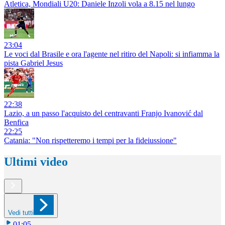
Atletica, Mondiali U20: Daniele Inzoli vola a 8.15 nel lungo
23:04
Le voci dal Brasile e ora l'agente nel ritiro del Napoli: si infiamma la
pista Gabriel Jesus
22:38
Lazio, a un passo l'acquisto del centravanti Franjo Ivanović dal
Benfica
22:25
Catania: "Non rispetteremo i tempi per la fideiussione"
Ultimi video
Vedi tutti
01:05