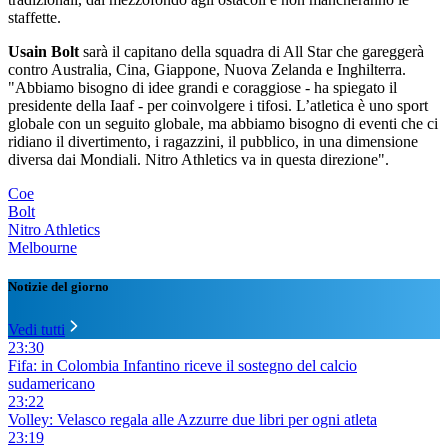
staffette.
Usain Bolt
sarà il capitano della squadra di All Star che gareggerà
contro Australia, Cina, Giappone, Nuova Zelanda e Inghilterra.
"Abbiamo bisogno di idee grandi e coraggiose - ha spiegato il
presidente della Iaaf - per coinvolgere i tifosi. L’atletica è uno sport
globale con un seguito globale, ma abbiamo bisogno di eventi che ci
ridiano il divertimento, i ragazzini, il pubblico, in una dimensione
diversa dai Mondiali. Nitro Athletics va in questa direzione".
Coe
Bolt
Nitro Athletics
Melbourne
Notizie del giorno
Vedi tutti
23:30
Fifa: in Colombia Infantino riceve il sostegno del calcio
sudamericano
23:22
Volley: Velasco regala alle Azzurre due libri per ogni atleta
23:19