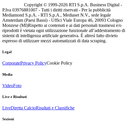
Copyright © 1999-
2026
RTI S.p.A. Business Digital -
P.Iva 03976881007 - Tutti i diritti riservati - Per la pubblicità
Mediamond S.p.A. - RTI S.p.A., Mediaset N.V., sede legale
Amsterdam (Paesi Bassi) - Uffici Viale Europa 46, 20093 Cologno
Monzese (MI)
Rispetto ai contenuti e ai dati personali trasmessi e/o
riprodotti è vietata ogni utilizzazione funzionale all’addestramento di
sistemi di intelligenza artificiale generativa. È altresì fatto divieto
espresso di utilizzare mezzi automatizzati di data scraping.
Legal
Corporate
Privacy Policy
Cookie Policy
Media
Video
Foto
Live e Risultati
Live
Diretta Calcio
Risultati e Classifiche
Sezioni