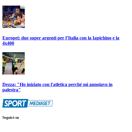
Europei: due super argenti per l’Italia con la Iapichino e la
4x400
Dezza: "Ho iniziato con l'atletica perché mi annoiavo in
palestra"
Seguici su