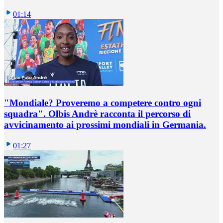
01:14
"Mondiale? Proveremo a competere contro ogni
squadra". Olbis Andrè racconta il percorso di
avvicinamento ai prossimi mondiali in Germania.
01:27