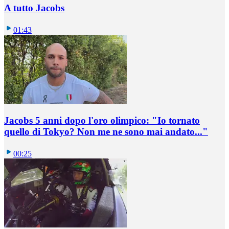
A tutto Jacobs
01:43
Jacobs 5 anni dopo l'oro olimpico: "Io tornato
quello di Tokyo? Non me ne sono mai andato..."
00:25