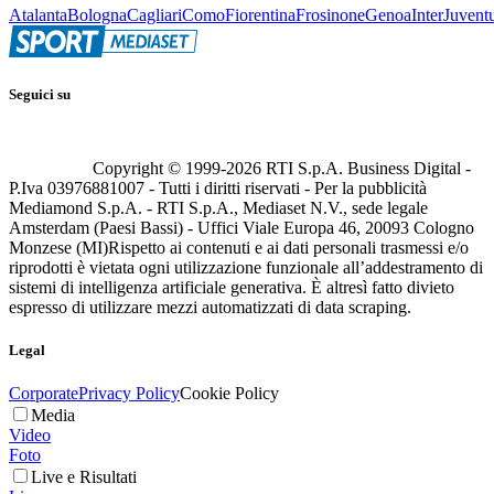
Atalanta
Bologna
Cagliari
Como
Fiorentina
Frosinone
Genoa
Inter
Juvent
Seguici su
Copyright © 1999-
2026
RTI S.p.A. Business Digital -
P.Iva 03976881007 - Tutti i diritti riservati - Per la pubblicità
Mediamond S.p.A. - RTI S.p.A., Mediaset N.V., sede legale
Amsterdam (Paesi Bassi) - Uffici Viale Europa 46, 20093 Cologno
Monzese (MI)
Rispetto ai contenuti e ai dati personali trasmessi e/o
riprodotti è vietata ogni utilizzazione funzionale all’addestramento di
sistemi di intelligenza artificiale generativa. È altresì fatto divieto
espresso di utilizzare mezzi automatizzati di data scraping.
Legal
Corporate
Privacy Policy
Cookie Policy
Media
Video
Foto
Live e Risultati