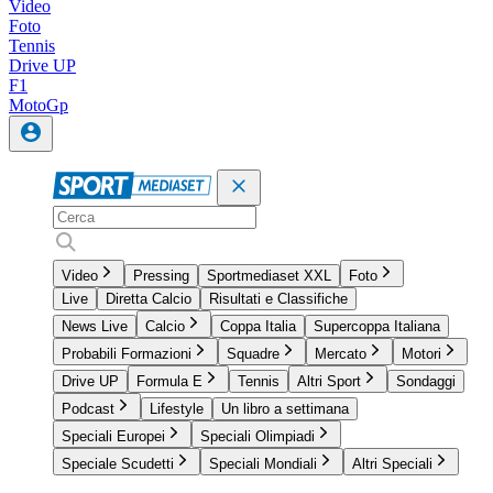
Video
Foto
Tennis
Drive UP
F1
MotoGp
Video
Pressing
Sportmediaset XXL
Foto
Live
Diretta Calcio
Risultati e Classifiche
News Live
Calcio
Coppa Italia
Supercoppa Italiana
Probabili Formazioni
Squadre
Mercato
Motori
Drive UP
Formula E
Tennis
Altri Sport
Sondaggi
Podcast
Lifestyle
Un libro a settimana
Speciali Europei
Speciali Olimpiadi
Speciale Scudetti
Speciali Mondiali
Altri Speciali