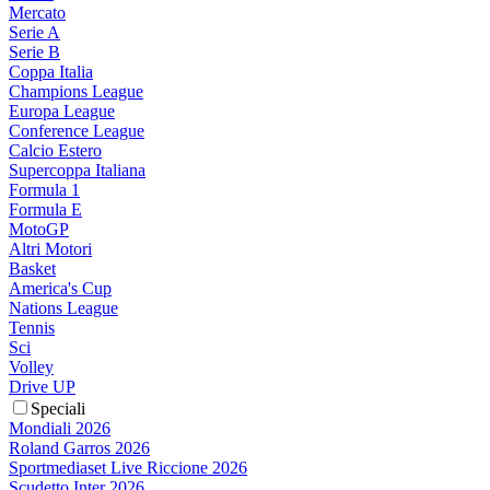
Mercato
Serie A
Serie B
Coppa Italia
Champions League
Europa League
Conference League
Calcio Estero
Supercoppa Italiana
Formula 1
Formula E
MotoGP
Altri Motori
Basket
America's Cup
Nations League
Tennis
Sci
Volley
Drive UP
Speciali
Mondiali 2026
Roland Garros 2026
Sportmediaset Live Riccione 2026
Scudetto Inter 2026