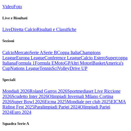
Video
Foto
Live e Risultati
Live
Diretta Calcio
Risultati e Classifiche
Sezioni
Calcio
Mercato
Serie A
Serie B
Coppa Italia
Champions
League
Europa League
Conference League
Calcio Estero
Supercoppa
Italiana
Formula 1
Formula E
MotoGP
Altri Motori
Basket
America's
Cup
Nations League
Tennis
Sci
Volley
Drive UP
Speciali
Mondiali 2026
Roland Garros 2026
Sportmediaset Live Riccione
2026
Scudetto Inter 2026
Olimpiadi Invernali Milano Cortina
2026
Super Bowl 2026
Eicma 2025
Mondiale per club 2025
EICMA
Riding Fest 2025
Paralimpiadi Parigi 2024
Olimpiadi Parigi
2024
Euro 2024
Squadra Serie A