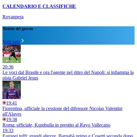
CALENDARIO E CLASSIFICHE
Rovanpera
Notizie del giorno
Vedi tutti
20:36
Le voci dal Brasile e ora l'agente nel ritiro del Napoli: si infiamma la
pista Gabriel Jesus
19:41
Fiorentina, ufficiale la cessione del difensore Nicolas Valentini
all'Alaves
19:38
Roma: ufficiale, Kumbulla in prestito al Rayo Vallecano
19:33
Europei tuffi: grandi altezze, Barnabà primo e Cosetti seconda dopo