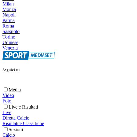
Milan
Monza
Napoli
Parma
Roma
Sassuolo
Torino
Udinese
Venezia
Seguici su
Media
Video
Foto
Live e Risultati
Live
Diretta Calcio
Risultati e Classifiche
Sezioni
Calcio