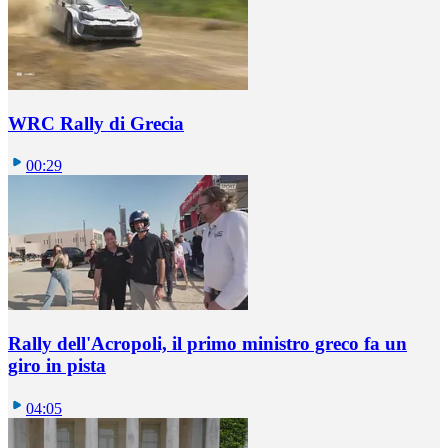
WRC Rally di Grecia
00:29
Rally dell'Acropoli, il primo ministro greco fa un
giro in pista
04:05