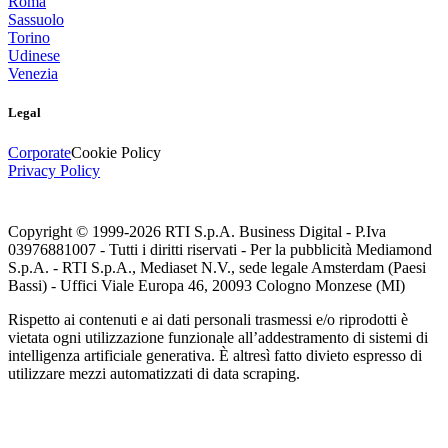
Roma
Sassuolo
Torino
Udinese
Venezia
Legal
Corporate
Cookie Policy
Privacy Policy
Copyright © 1999-
2026
RTI S.p.A. Business Digital - P.Iva
03976881007 - Tutti i diritti riservati - Per la pubblicità Mediamond
S.p.A. - RTI S.p.A., Mediaset N.V., sede legale Amsterdam (Paesi
Bassi) - Uffici Viale Europa 46, 20093 Cologno Monzese (MI)
Rispetto ai contenuti e ai dati personali trasmessi e/o riprodotti è
vietata ogni utilizzazione funzionale all’addestramento di sistemi di
intelligenza artificiale generativa. È altresì fatto divieto espresso di
utilizzare mezzi automatizzati di data scraping.