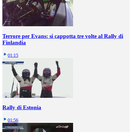
Terrore per Evans: si cappotta tre volte al Rally di
Finlandia
01:15
Rally di Estonia
01:56