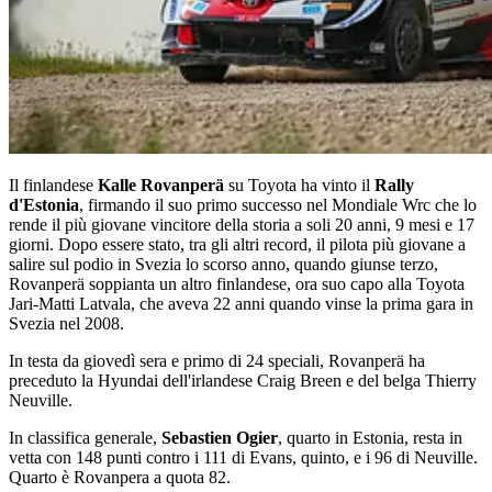
Il finlandese
Kalle Rovanperä
su Toyota ha vinto il
Rally
d'Estonia
, firmando il suo primo successo nel Mondiale Wrc che lo
rende il più giovane vincitore della storia a soli 20 anni, 9 mesi e 17
giorni. Dopo essere stato, tra gli altri record, il pilota più giovane a
salire sul podio in Svezia lo scorso anno, quando giunse terzo,
Rovanperä soppianta un altro finlandese, ora suo capo alla Toyota
Jari-Matti Latvala, che aveva 22 anni quando vinse la prima gara in
Svezia nel 2008.
In testa da giovedì sera e primo di 24 speciali, Rovanperä ha
preceduto la Hyundai dell'irlandese Craig Breen e del belga Thierry
Neuville.
In classifica generale,
Sebastien Ogier
, quarto in Estonia, resta in
vetta con 148 punti contro i 111 di Evans, quinto, e i 96 di Neuville.
Quarto è Rovanpera a quota 82.