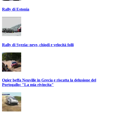
Rally di Estonia
Rally di Svezia: neve, chiodi e velocità folli
Ogier beffa Neuville in Grecia e riscatta la delusione del
Portogallo: "La mia rivincita"