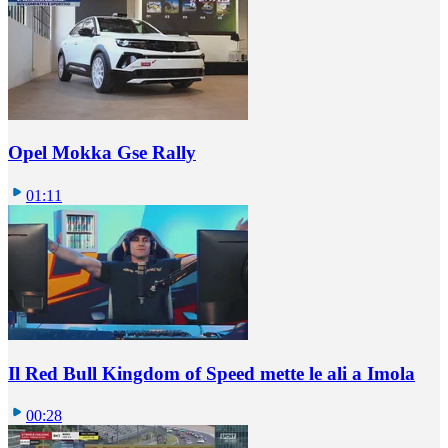
Opel Mokka Gse Rally
01:11
Il Red Bull Kingdom of Speed mette le ali a Imola
00:28