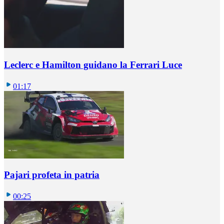
Leclerc e Hamilton guidano la Ferrari Luce
01:17
Pajari profeta in patria
00:25