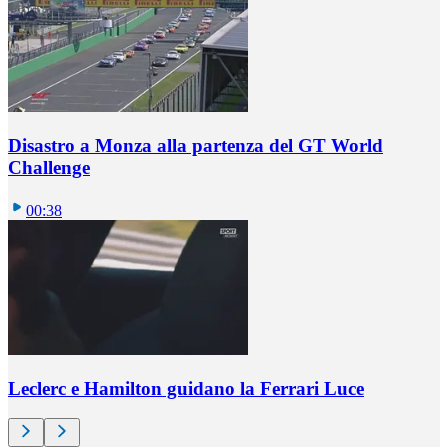
Disastro a Monza alla partenza del GT World
Challenge
00:38
Leclerc e Hamilton guidano la Ferrari Luce