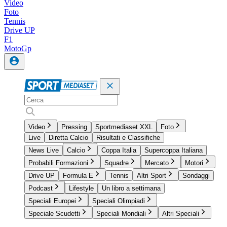
Video
Foto
Tennis
Drive UP
F1
MotoGp
Video
Pressing
Sportmediaset XXL
Foto
Live
Diretta Calcio
Risultati e Classifiche
News Live
Calcio
Coppa Italia
Supercoppa Italiana
Probabili Formazioni
Squadre
Mercato
Motori
Drive UP
Formula E
Tennis
Altri Sport
Sondaggi
Podcast
Lifestyle
Un libro a settimana
Speciali Europei
Speciali Olimpiadi
Speciale Scudetti
Speciali Mondiali
Altri Speciali