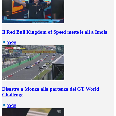
Il Red Bull Kingdom of Speed mette le ali a Imola
00:28
Disastro a Monza alla partenza del GT World
Challenge
00:38