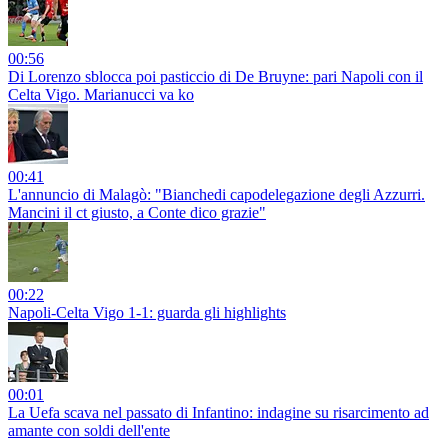
00:56
Di Lorenzo sblocca poi pasticcio di De Bruyne: pari Napoli con il
Celta Vigo. Marianucci va ko
00:41
L'annuncio di Malagò: "Bianchedi capodelegazione degli Azzurri.
Mancini il ct giusto, a Conte dico grazie"
00:22
Napoli-Celta Vigo 1-1: guarda gli highlights
00:01
La Uefa scava nel passato di Infantino: indagine su risarcimento ad
amante con soldi dell'ente