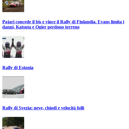
Pajari concede il bis e vince il Rally di Finlandia. Evans limita i
danni, Katsuta e Ogier perdono terreno
Rally di Estonia
Rally di Svezia: neve, chiodi e velocità folli