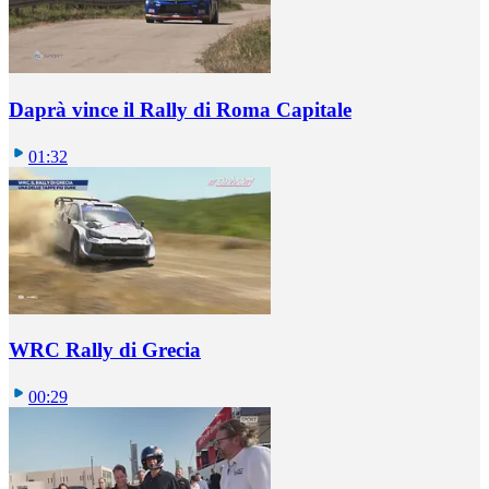
Daprà vince il Rally di Roma Capitale
01:32
WRC Rally di Grecia
00:29