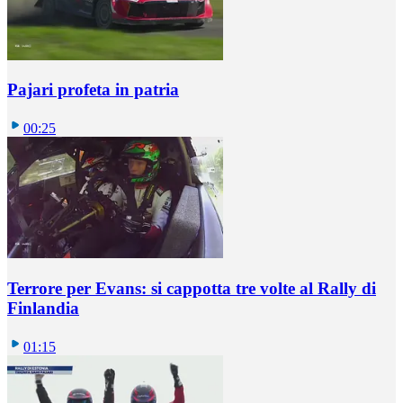
Pajari profeta in patria
00:25
Terrore per Evans: si cappotta tre volte al Rally di
Finlandia
01:15