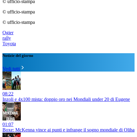
© ufficio-stampa
© ufficio-stampa
© ufficio-stampa
Ogier
rally
Toyota
Notizie del giorno
Vedi tutti
08:22
Inzoli e 4x100 mista: doppio oro nei Mondiali under 20 di Eugene
01:07
Boxe: McKenna vince ai punti e infrange il sogno mondiale di Oliha