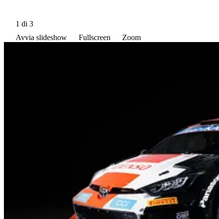
1
di 3
Avvia slideshow
Fullscreen
Zoom