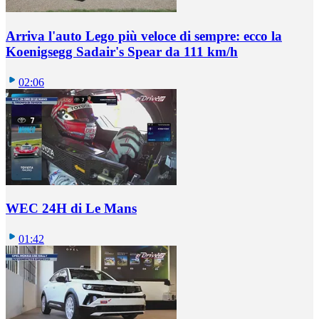
Arriva l'auto Lego più veloce di sempre: ecco la
Koenigsegg Sadair's Spear da 111 km/h
02:06
WEC 24H di Le Mans
01:42