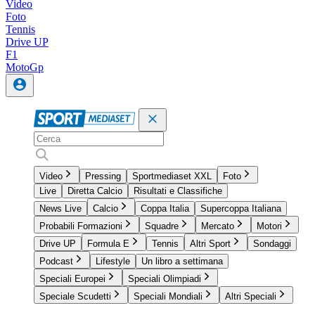
Video
Foto
Tennis
Drive UP
F1
MotoGp
Video
Pressing
Sportmediaset XXL
Foto
Live
Diretta Calcio
Risultati e Classifiche
News Live
Calcio
Coppa Italia
Supercoppa Italiana
Probabili Formazioni
Squadre
Mercato
Motori
Drive UP
Formula E
Tennis
Altri Sport
Sondaggi
Podcast
Lifestyle
Un libro a settimana
Speciali Europei
Speciali Olimpiadi
Speciale Scudetti
Speciali Mondiali
Altri Speciali