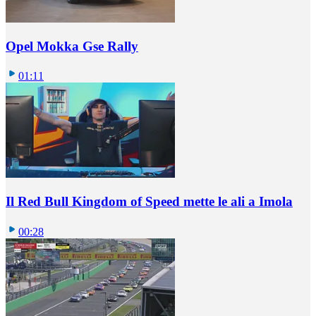
Opel Mokka Gse Rally
01:11
Il Red Bull Kingdom of Speed mette le ali a Imola
00:28