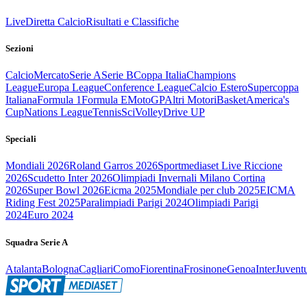
Live
Diretta Calcio
Risultati e Classifiche
Sezioni
Calcio
Mercato
Serie A
Serie B
Coppa Italia
Champions
League
Europa League
Conference League
Calcio Estero
Supercoppa
Italiana
Formula 1
Formula E
MotoGP
Altri Motori
Basket
America's
Cup
Nations League
Tennis
Sci
Volley
Drive UP
Speciali
Mondiali 2026
Roland Garros 2026
Sportmediaset Live Riccione
2026
Scudetto Inter 2026
Olimpiadi Invernali Milano Cortina
2026
Super Bowl 2026
Eicma 2025
Mondiale per club 2025
EICMA
Riding Fest 2025
Paralimpiadi Parigi 2024
Olimpiadi Parigi
2024
Euro 2024
Squadra Serie A
Atalanta
Bologna
Cagliari
Como
Fiorentina
Frosinone
Genoa
Inter
Juvent