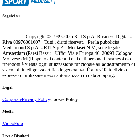
Seguici su
Copyright © 1999-
2026
RTI S.p.A. Business Digital -
P.Iva 03976881007 - Tutti i diritti riservati - Per la pubblicità
Mediamond S.p.A. - RTI S.p.A., Mediaset N.V., sede legale
Amsterdam (Paesi Bassi) - Uffici Viale Europa 46, 20093 Cologno
Monzese (MI)
Rispetto ai contenuti e ai dati personali trasmessi e/o
riprodotti è vietata ogni utilizzazione funzionale all’addestramento di
sistemi di intelligenza artificiale generativa. È altresì fatto divieto
espresso di utilizzare mezzi automatizzati di data scraping.
Legal
Corporate
Privacy Policy
Cookie Policy
Media
Video
Foto
Live e Risultati