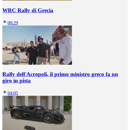
WRC Rally di Grecia
00:29
Rally dell'Acropoli, il primo ministro greco fa un
giro in pista
04:05