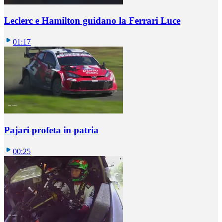
Leclerc e Hamilton guidano la Ferrari Luce
01:17
Pajari profeta in patria
00:25