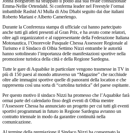
Jonna Borgstrom ha strappato il podio alla sua rivale connazionale
Emma-Nellie Ortendahl. Si conferma leader nel Freestyle l’ormai
imbattibile Rashid Al Mulla di Abu Dhabi seguito dai due italiani
Roberto Mariani e Alberto Camerlengo.
Durante la Conferenza stampa di ufficiale cui hanno partecipato
anche tutti gli atleti presenti al Gran Prix, e ha avuto come relatori,
oltre agli organizzatori e al rappresentante della Federazione Italiana
Motonautica, l’Onorevole Pasquale Chessa Assessore Regionale al
Turismo e il Sindaco di Olbia Settimo Nizzi entrambe le autorità
hanno sottolineato l’importanza delle manifestazioni sportive nella
promozione turistica della città e della Regione Sardegna.
Tutte le gare di Aquabike in particolare vengono trasmesse in TV in
più di 150 paesi al mondo attraverso un “Magazine” che racchiude
oltre alle immagini sportive quelle di panorami della location e che
rappresenta così una sorta di “cartolina turistica” del paese ospitante.
Per questo motivo il sindaco Nizzi ha promesso che l’Aquabike farà
ormai parte del calendario fisso degli eventi di Olbia mentre
l’Assessore Chessa ha annunciato un progetto per cui tutti gli eventi
sportivi programmati in futuro in Regione Sardegna avranno un
contratto triennale in modo da garantire continuità nella
comunicazione.
Al termine della premiazione il Sindaco Nizzi ha consegnato la