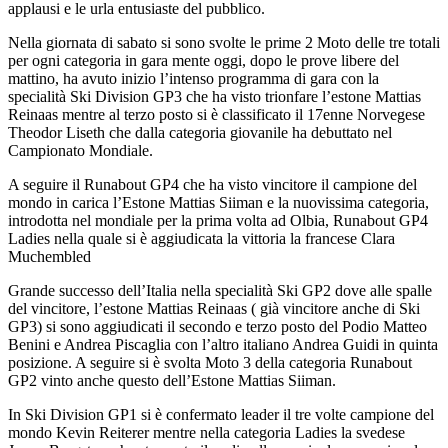
applausi e le urla entusiaste del pubblico.
Nella giornata di sabato si sono svolte le prime 2 Moto delle tre totali
per ogni categoria in gara mente oggi, dopo le prove libere del
mattino, ha avuto inizio l’intenso programma di gara con la
specialità Ski Division GP3 che ha visto trionfare l’estone Mattias
Reinaas mentre al terzo posto si è classificato il 17enne Norvegese
Theodor Liseth che dalla categoria giovanile ha debuttato nel
Campionato Mondiale.
A seguire il Runabout GP4 che ha visto vincitore il campione del
mondo in carica l’Estone Mattias Siiman e la nuovissima categoria,
introdotta nel mondiale per la prima volta ad Olbia, Runabout GP4
Ladies nella quale si è aggiudicata la vittoria la francese Clara
Muchembled
Grande successo dell’Italia nella specialità Ski GP2 dove alle spalle
del vincitore, l’estone Mattias Reinaas ( già vincitore anche di Ski
GP3) si sono aggiudicati il secondo e terzo posto del Podio Matteo
Benini e Andrea Piscaglia con l’altro italiano Andrea Guidi in quinta
posizione. A seguire si è svolta Moto 3 della categoria Runabout
GP2 vinto anche questo dell’Estone Mattias Siiman.
In Ski Division GP1 si è confermato leader il tre volte campione del
mondo Kevin Reiterer mentre nella categoria Ladies la svedese