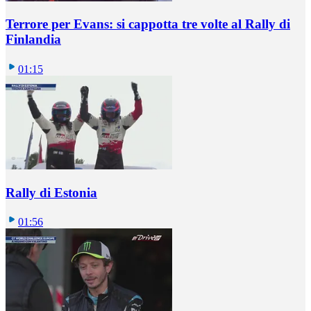
Terrore per Evans: si cappotta tre volte al Rally di
Finlandia
01:15
Rally di Estonia
01:56