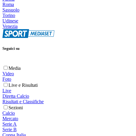
Roma
Sassuolo
Torino
Udinese
Venezia
Seguici su
Media
Video
Foto
Live e Risultati
Live
Diretta Calcio
Risultati e Classifiche
Sezioni
Calcio
Mercato
Serie A
Serie B
Coppa Italia