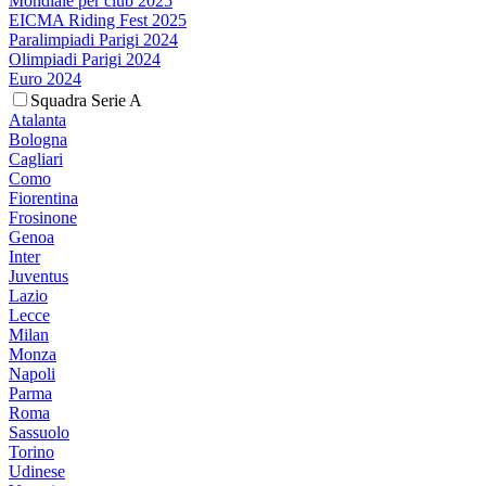
Mondiale per club 2025
EICMA Riding Fest 2025
Paralimpiadi Parigi 2024
Olimpiadi Parigi 2024
Euro 2024
Squadra Serie A
Atalanta
Bologna
Cagliari
Como
Fiorentina
Frosinone
Genoa
Inter
Juventus
Lazio
Lecce
Milan
Monza
Napoli
Parma
Roma
Sassuolo
Torino
Udinese