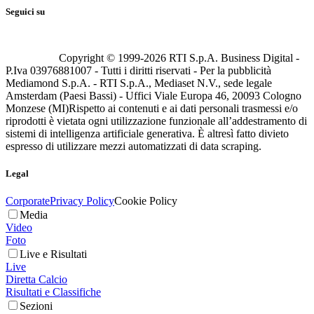
Seguici su
Copyright © 1999-
2026
RTI S.p.A. Business Digital -
P.Iva 03976881007 - Tutti i diritti riservati - Per la pubblicità
Mediamond S.p.A. - RTI S.p.A., Mediaset N.V., sede legale
Amsterdam (Paesi Bassi) - Uffici Viale Europa 46, 20093 Cologno
Monzese (MI)
Rispetto ai contenuti e ai dati personali trasmessi e/o
riprodotti è vietata ogni utilizzazione funzionale all’addestramento di
sistemi di intelligenza artificiale generativa. È altresì fatto divieto
espresso di utilizzare mezzi automatizzati di data scraping.
Legal
Corporate
Privacy Policy
Cookie Policy
Media
Video
Foto
Live e Risultati
Live
Diretta Calcio
Risultati e Classifiche
Sezioni